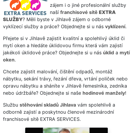
zájem i o jiné profesionální služby
naší
franchisové sítě
EXTRA
SLUŽBY
? Měli byste v Jihlavě zájem o odborné
vyklízecí služby a práce? Objednejte si u nás
vyklízení
.
Přejete si v Jihlavě zajistit kvalitní a spolehlivý úklid či
mytí oken a hledáte úklidovou firmu která vám zajistí
jakékoli úklidové práce? Objednejte si u nás
úklid
a
mytí
oken
.
Chcete zajistit malování, čištění odpadů, montáž
nábytku, sekání trávy, řezání dřeva, vrtání poliček nebo
opravu nábytku a sháníte v Jihlavě řemeslníka, zedníka
nebo údržbáře? Objednejte si naše
hodinové manžely
!
Službu
stěhování skladů Jihlava
vám spolehlivě a
odborně zajistí a poskytnou členové mezinárodní
franchisové sítě EXTRA SERVICES.