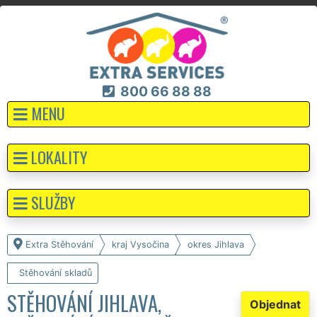
800 66 88 88
MENU
LOKALITY
SLUŽBY
Extra Stěhování
kraj Vysočina
okres Jihlava
Stěhování skladů
STĚHOVÁNÍ JIHLAVA,
Objednat