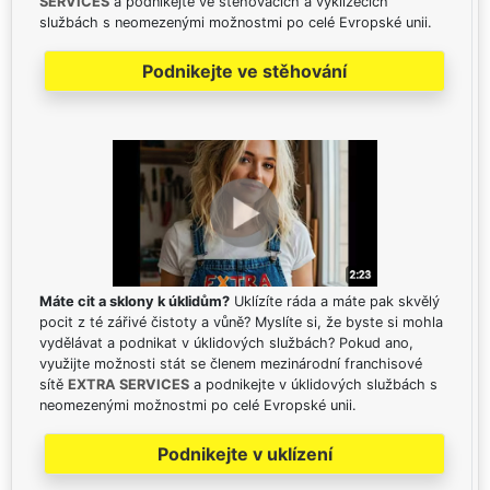
SERVICES
a podnikejte ve stěhovacích a vyklízecích
službách s neomezenými možnostmi po celé Evropské unii.
Podnikejte ve stěhování
Máte cit a sklony k úklidům?
Uklízíte ráda a máte pak skvělý
pocit z té zářivé čistoty a vůně? Myslíte si, že byste si mohla
vydělávat a podnikat v úklidových službách? Pokud ano,
využijte možnosti stát se členem mezinárodní franchisové
sítě
EXTRA SERVICES
a podnikejte v úklidových službách s
neomezenými možnostmi po celé Evropské unii.
Podnikejte v uklízení