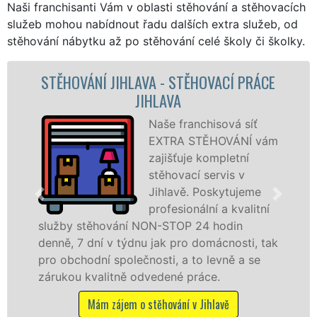
Naši franchisanti Vám v oblasti stěhování a stěhovacích
služeb mohou nabídnout řadu dalších extra služeb, od
stěhování nábytku až po stěhování celé školy či školky.
HLAVA - STĚHOVACÍ PRÁCE
STĚHOVACÍ
JIHLAVA
STĚHOVAC
Naše franchisová síť
EXTRA STĚHOVÁNÍ vám
zajišťuje kompletní
stěhovací servis v
Jihlavě. Poskytujeme
profesionální a kvalitní
ání NON-STOP 24 hodin
služby zajišťujem
týdnu jak pro domácnosti, tak
celém okresu Jihla
olečnosti, a to levně a se
franchisové sítě
ně odvedené práce.
Nabízíme stěhova
včetně víkendů a s
em o stěhování v Jihlavě