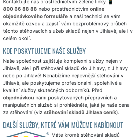
Kontaktujte nás prostřednictvím zelené linky
800 66 88 88
nebo prostřednictvím
online
objednávkového formuláře
a naši technici se vám
okamžitě ozvou a zajistí vám bezproblémový průběh
těchto stěhovacích služeb skladů nejen v Jihlavě, ale i v
celém okolí.
KDE POSKYTUJEME NAŠE SLUŽBY
Naše společnost zajišťuje komplexní služby nejen v
Jihlavě, ale i při stěhování skladů do Jihlavy, z Jihlavy
nebo po Jihlavě! Nenabízíme nejlevnější stěhování v
Jihlavě, ale poskytujeme profesionální, spolehlivé a
kvalitní služby skutečných odborníků. Před
objednávkou
námi poskytovaných přepravních a
manipulačních služeb si prohlédněte, jaká je naše cena
za stěhování (viz
stěhování skladů Jihlava ceník
).
DALŠÍ SLUŽBY, KTERÉ VÁM MŮŽEME NABÍDNOUT
Máte kromě stěhování skladů