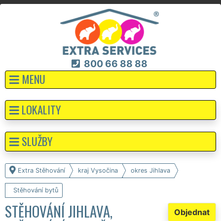
800 66 88 88
MENU
LOKALITY
SLUŽBY
Extra Stěhování
kraj Vysočina
okres Jihlava
Stěhování bytů
STĚHOVÁNÍ JIHLAVA,
Objednat