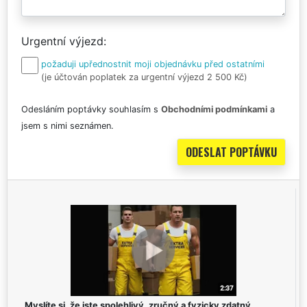
Urgentní výjezd
požaduji upřednostnit moji objednávku před ostatními
(je účtován poplatek za urgentní výjezd 2 500 Kč)
Odesláním poptávky souhlasím s
Obchodními podmínkami
a
jsem s nimi seznámen.
Myslíte si, že jste spolehlivý, zručný a fyzicky zdatný