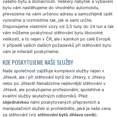
vašeho bytu a domácnosti. Veškerý nábytek a vybavení
bytu vám nastěhujeme do vhodného automobilu,
převezeme na vámi určenou adresu a samozřejmě opět
vynosíme a rozmístíme tak, jak si sami určíte.
Disponujeme vlastními vozy od 3,5 tuny do 24 tun a tak
vám můžeme poskytnout stěhování bytu libovolné
velikosti, a to nejen v ČR, ale i kamkoli po celé Evropě.
V případě vašich dalších požadavků při stěhování bytu
vám je milerádi poskytneme.
KDE POSKYTUJEME NAŠE SLUŽBY
Naše společnost zajišťuje komplexní služby nejen v
Jihlavě, ale i při stěhování bytů do Jihlavy, z Jihlavy
nebo po Jihlavě! Nenabízíme nejlevnější stěhování v
Jihlavě, ale poskytujeme profesionální, spolehlivé a
kvalitní služby skutečných odborníků. Před
objednávkou
námi poskytovaných přepravních a
manipulačních služeb si prohlédněte, jaká je naše cena
za stěhování (viz
stěhování bytů Jihlava ceník
).