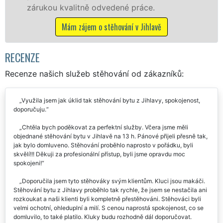
Nabízíme stěhovací služby NON-STOP
včetně víkendů a svátků bez příplatků.
Mám zájem o stěhovací služby v Jihlavě
RECENZE
Recenze našich služeb stěhování od zákazníků:
Využila jsem jak úklid tak stěhování bytu z Jihlavy, spokojenost,
doporučuju.
Chtěla bych poděkovat za perfektní služby. Včera jsme měli
objednané stěhování bytu v Jihlavě na 13 h. Pánové přijeli přesně tak,
jak bylo domluveno. Stěhování proběhlo naprosto v pořádku, byli
skvělí!!! Děkuji za profesionální přístup, byli jsme opravdu moc
spokojeni!
Doporučila jsem tyto stěhováky svým klientům. Kluci jsou makáči.
Stěhování bytu z Jihlavy proběhlo tak rychle, že jsem se nestačila ani
rozkoukat a naši klienti byli kompletně přestěhováni. Stěhováci byli
velmi ochotní, ohleduplní a milí. S cenou naprostá spokojenost, co se