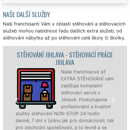
NAŠE DALŠÍ SLUŽBY
Naši franchisanti Vám v oblasti stěhování a stěhovacích
služeb mohou nabídnout řadu dalších extra služeb, od
stěhování nábytku až po stěhování celé školy či školky.
RÁCE
STĚHOVACÍ SLUŽBA JIHLAVA -
STĚHOVACÍ FIRMA JIHLAVA
ť
Poskytujeme
 vám
stěhovací služby 
Jihlavě na špičko
úrovni se speciáln
me
stěhovací
itní
technikou. Tyto
služby zajišťujeme domácnostem i firmám 
, tak
celém okresu Jihlava se zárukou kvality
se
franchisové sítě EXTRA STĚHOVÁNÍ.