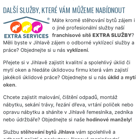
DALŠÍ SLUŽBY, KTERÉ VÁM MŮŽEME NABÍDNOUT
Máte kromě stěhování bytů zájem i
o jiné profesionální služby naší
franchisové sítě
EXTRA SLUŽBY
?
Měli byste v Jihlavě zájem o odborné vyklízecí služby a
práce? Objednejte si u nás
vyklízení
.
Přejete si v Jihlavě zajistit kvalitní a spolehlivý úklid či
mytí oken a hledáte úklidovou firmu která vám zajistí
jakékoli úklidové práce? Objednejte si u nás
úklid
a
mytí
oken
.
Chcete zajistit malování, čištění odpadů, montáž
nábytku, sekání trávy, řezání dřeva, vrtání poliček nebo
opravu nábytku a sháníte v Jihlavě řemeslníka, zedníka
nebo údržbáře? Objednejte si naše
hodinové manžely
!
Službu
stěhování bytů Jihlava
vám spolehlivě a