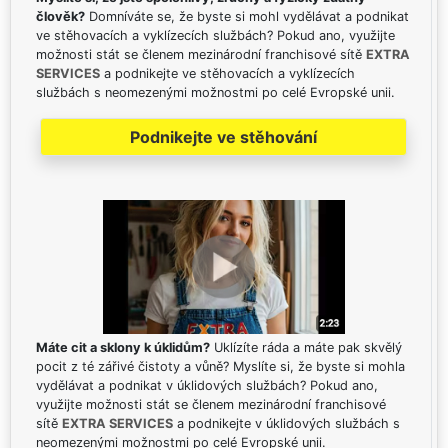
člověk?
Domníváte se, že byste si mohl vydělávat a podnikat
ve stěhovacích a vyklízecích službách? Pokud ano, využijte
možnosti stát se členem mezinárodní franchisové sítě
EXTRA
SERVICES
a podnikejte ve stěhovacích a vyklízecích
službách s neomezenými možnostmi po celé Evropské unii.
Podnikejte ve stěhování
Máte cit a sklony k úklidům?
Uklízíte ráda a máte pak skvělý
pocit z té zářivé čistoty a vůně? Myslíte si, že byste si mohla
vydělávat a podnikat v úklidových službách? Pokud ano,
využijte možnosti stát se členem mezinárodní franchisové
sítě
EXTRA SERVICES
a podnikejte v úklidových službách s
neomezenými možnostmi po celé Evropské unii.