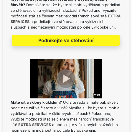
člověk?
Domníváte se, že byste si mohl vydělávat a podnikat
ve stěhovacích a vyklízecích službách? Pokud ano, využijte
možnosti stát se členem mezinárodní franchisové sítě
EXTRA
SERVICES
a podnikejte ve stěhovacích a vyklízecích
službách s neomezenými možnostmi po celé Evropské unii.
Podnikejte ve stěhování
Máte cit a sklony k úklidům?
Uklízíte ráda a máte pak skvělý
pocit z té zářivé čistoty a vůně? Myslíte si, že byste si mohla
vydělávat a podnikat v úklidových službách? Pokud ano,
využijte možnosti stát se členem mezinárodní franchisové
sítě
EXTRA SERVICES
a podnikejte v úklidových službách s
neomezenými možnostmi po celé Evropské unii.