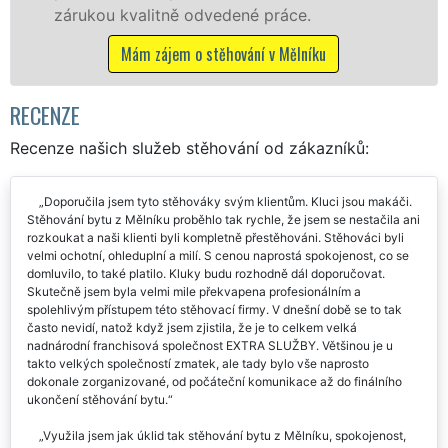
ce.
Nabízíme stěhovací služby NON-
včetně víkendů a svátků bez přípl
ělníku
Mám zájem o stěhovací služby v M
RECENZE
Recenze našich služeb stěhování od zákazníků:
Doporučila jsem tyto stěhováky svým klientům. Kluci jsou makáči.
Stěhování bytu z Mělníku proběhlo tak rychle, že jsem se nestačila ani
rozkoukat a naši klienti byli kompletně přestěhováni. Stěhováci byli
velmi ochotní, ohleduplní a milí. S cenou naprostá spokojenost, co se
domluvilo, to také platilo. Kluky budu rozhodně dál doporučovat.
Skutečně jsem byla velmi mile překvapena profesionálním a
spolehlivým přístupem této stěhovací firmy. V dnešní době se to tak
často nevidí, natož když jsem zjistila, že je to celkem velká
nadnárodní franchisová společnost EXTRA SLUŽBY. Většinou je u
takto velkých společností zmatek, ale tady bylo vše naprosto
dokonale zorganizované, od počáteční komunikace až do finálního
ukončení stěhování bytu.