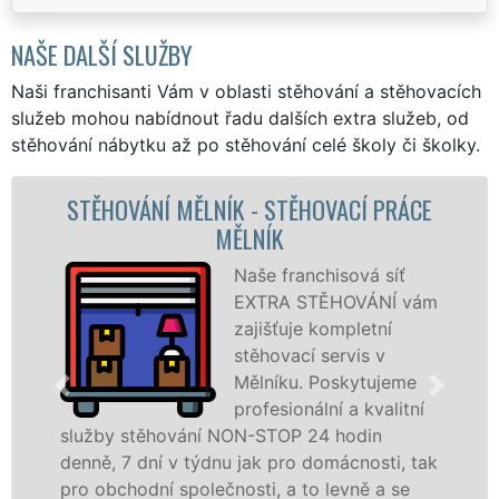
NAŠE DALŠÍ SLUŽBY
Naši franchisanti Vám v oblasti stěhování a stěhovacích
služeb mohou nabídnout řadu dalších extra služeb, od
stěhování nábytku až po stěhování celé školy či školky.
VACÍ PRÁCE
STĚHOVACÍ SLUŽBA MĚLNÍK - 
FIRMA MĚLNÍK
hisová síť
Poskytuj
ĚHOVÁNÍ vám
stěhovací
ompletní
Mělníku n
servis v
špičkové 
oskytujeme
speciální
ní a kvalitní
technikou
 hodin
služby zajišťujeme domácnostem i
omácnosti, tak
celém okresu Mělník se zárukou kv
levně a se
franchisové sítě EXTRA STĚHOVÁN