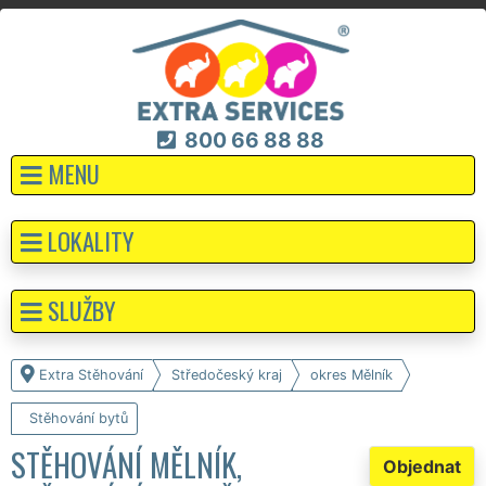
800 66 88 88
MENU
LOKALITY
SLUŽBY
Extra Stěhování
Středočeský kraj
okres Mělník
Stěhování bytů
STĚHOVÁNÍ MĚLNÍK,
Objednat