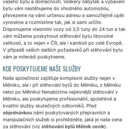
vašeho bytu a domácnosti. Veškerý nábytek a vybavení
bytu vám nastěhujeme do vhodného automobilu,
převezeme na vámi určenou adresu a samozřejmě opět
vynosíme a rozmístíme tak, jak si sami určíte.
Disponujeme vlastními vozy od 3,5 tuny do 24 tun a tak
vám můžeme poskytnout stěhování bytu libovolné
velikosti, a to nejen v ČR, ale i kamkoli po celé Evropě.
V případě vašich dalších požadavků při stěhování bytu
vám je milerádi poskytneme.
KDE POSKYTUJEME NAŠE SLUŽBY
Naše společnost zajišťuje komplexní služby nejen v
Mělníku, ale i při stěhování bytů do Mělníku, z Mělníku
nebo po Mělníku! Nenabízíme nejlevnější stěhování v
Mělníku, ale poskytujeme profesionální, spolehlivé a
kvalitní služby skutečných odborníků. Před
objednávkou
námi poskytovaných přepravních a
manipulačních služeb si prohlédněte, jaká je naše cena
za stěhování (viz
stěhování bytů Mělník ceník
).