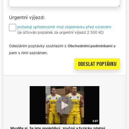
Urgentní výjezd
požaduji upřednostnit moji objednávku před ostatními
(je účtován poplatek za urgentní výjezd 2 500 Kč)
Odesláním poptávky souhlasím s
Obchodními podmínkami
a
jsem s nimi seznámen.
Myslíte si, že jste spolehlivý, zručný a fyzicky zdatný