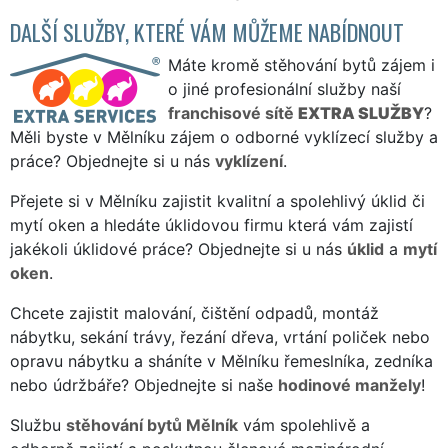
DALŠÍ SLUŽBY, KTERÉ VÁM MŮŽEME NABÍDNOUT
Máte kromě stěhování bytů zájem i
o jiné profesionální služby naší
franchisové sítě
EXTRA SLUŽBY
?
Měli byste v Mělníku zájem o odborné vyklízecí služby a
práce? Objednejte si u nás
vyklízení
.
Přejete si v Mělníku zajistit kvalitní a spolehlivý úklid či
mytí oken a hledáte úklidovou firmu která vám zajistí
jakékoli úklidové práce? Objednejte si u nás
úklid
a
mytí
oken
.
Chcete zajistit malování, čištění odpadů, montáž
nábytku, sekání trávy, řezání dřeva, vrtání poliček nebo
opravu nábytku a sháníte v Mělníku řemeslníka, zedníka
nebo údržbáře? Objednejte si naše
hodinové manžely
!
Službu
stěhování bytů Mělník
vám spolehlivě a