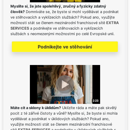
Myslíte si, že jste spolehlivý, zručný a fyzicky zdatný
člověk?
Domníváte se, že byste si mohl vydělávat a podnikat
ve stěhovacích a vyklízecích službách? Pokud ano, využijte
možnosti stát se členem mezinárodní franchisové sítě
EXTRA
SERVICES
a podnikejte ve stěhovacích a vyklízecích
službách s neomezenými možnostmi po celé Evropské unii.
Podnikejte ve stěhování
Máte cit a sklony k úklidům?
Uklízíte ráda a máte pak skvělý
pocit z té zářivé čistoty a vůně? Myslíte si, že byste si mohla
vydělávat a podnikat v úklidových službách? Pokud ano,
využijte možnosti stát se členem mezinárodní franchisové
sítě
EXTRA SERVICES
a podnikejte v úklidových službách s