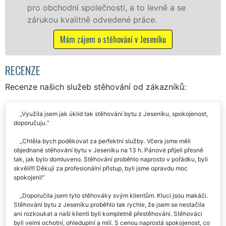
levně a se
franchisové sítě EXTRA STĚHOVÁN
ce.
Nabízíme stěhovací služby NON-
včetně víkendů a svátků bez přípl
seníku
Mám zájem o stěhovací služby v Je
RECENZE
Recenze našich služeb stěhování od zákazníků:
Využila jsem jak úklid tak stěhování bytu z Jeseníku, spokojenost,
doporučuju.
Chtěla bych poděkovat za perfektní služby. Včera jsme měli
objednané stěhování bytu v Jeseníku na 13 h. Pánové přijeli přesně
tak, jak bylo domluveno. Stěhování proběhlo naprosto v pořádku, byli
skvělí!!! Děkuji za profesionální přístup, byli jsme opravdu moc
spokojeni!
Doporučila jsem tyto stěhováky svým klientům. Kluci jsou makáči.
Stěhování bytu z Jeseníku proběhlo tak rychle, že jsem se nestačila
ani rozkoukat a naši klienti byli kompletně přestěhováni. Stěhováci