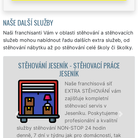
NAŠE DALŠÍ SLUŽBY
Naši franchisanti Vám v oblasti stěhování a stěhovacích
služeb mohou nabídnout řadu dalších extra služeb, od
stěhování nábytku až po stěhování celé školy či školky.
OVACÍ PRÁCE
STĚHOVACÍ SLUŽBA JESENÍK - 
FIRMA JESENÍK
hisová síť
Poskytuj
ĚHOVÁNÍ vám
stěhovací
ompletní
Jeseníku 
servis v
špičkové 
Poskytujeme
speciální
ní a kvalitní
technikou
 hodin
služby zajišťujeme domácnostem i
omácnosti, tak
celém okresu Jeseník se zárukou k