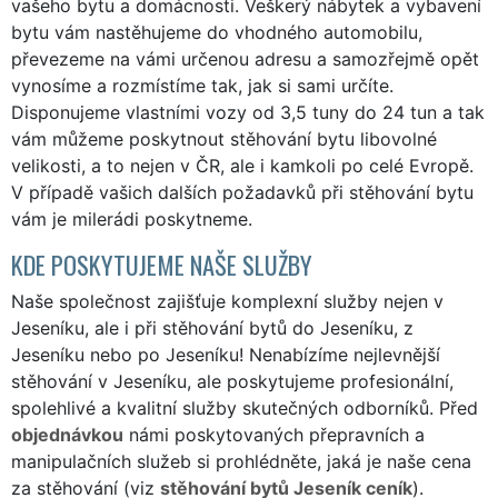
vašeho bytu a domácnosti. Veškerý nábytek a vybavení
bytu vám nastěhujeme do vhodného automobilu,
převezeme na vámi určenou adresu a samozřejmě opět
vynosíme a rozmístíme tak, jak si sami určíte.
Disponujeme vlastními vozy od 3,5 tuny do 24 tun a tak
vám můžeme poskytnout stěhování bytu libovolné
velikosti, a to nejen v ČR, ale i kamkoli po celé Evropě.
V případě vašich dalších požadavků při stěhování bytu
vám je milerádi poskytneme.
KDE POSKYTUJEME NAŠE SLUŽBY
Naše společnost zajišťuje komplexní služby nejen v
Jeseníku, ale i při stěhování bytů do Jeseníku, z
Jeseníku nebo po Jeseníku! Nenabízíme nejlevnější
stěhování v Jeseníku, ale poskytujeme profesionální,
spolehlivé a kvalitní služby skutečných odborníků. Před
objednávkou
námi poskytovaných přepravních a
manipulačních služeb si prohlédněte, jaká je naše cena
za stěhování (viz
stěhování bytů Jeseník ceník
).