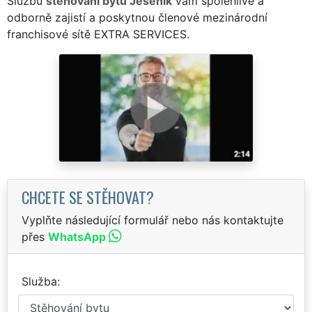
Službu
stěhování bytů Jeseník
vám spolehlivě a
odborně zajistí a poskytnou členové mezinárodní
franchisové sítě EXTRA SERVICES.
CHCETE SE STĚHOVAT?
Vyplňte následující formulář nebo nás kontaktujte
přes
WhatsApp
Služba