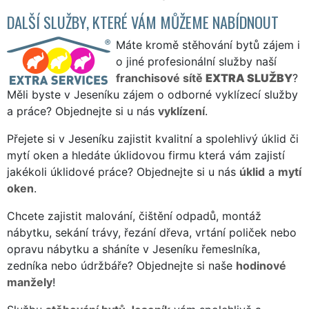
DALŠÍ SLUŽBY, KTERÉ VÁM MŮŽEME NABÍDNOUT
Máte kromě stěhování bytů zájem i
o jiné profesionální služby naší
franchisové sítě
EXTRA SLUŽBY
?
Měli byste v Jeseníku zájem o odborné vyklízecí služby
a práce? Objednejte si u nás
vyklízení
.
Přejete si v Jeseníku zajistit kvalitní a spolehlivý úklid či
mytí oken a hledáte úklidovou firmu která vám zajistí
jakékoli úklidové práce? Objednejte si u nás
úklid
a
mytí
oken
.
Chcete zajistit malování, čištění odpadů, montáž
nábytku, sekání trávy, řezání dřeva, vrtání poliček nebo
opravu nábytku a sháníte v Jeseníku řemeslníka,
zedníka nebo údržbáře? Objednejte si naše
hodinové
manžely
!