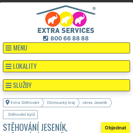
800 66 88 88
MENU
LOKALITY
SLUŽBY
Extra Stěhování
Olomoucký kraj
okres Jeseník
Stěhování bytů
STĚHOVÁNÍ JESENÍK,
Objednat