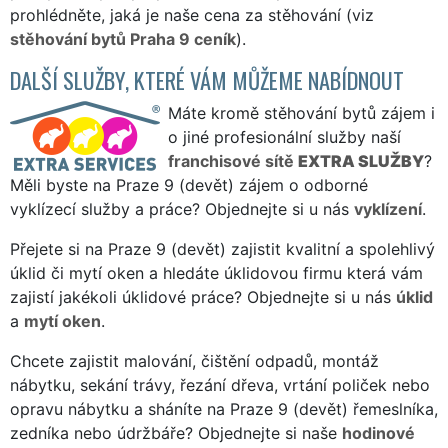
prohlédněte, jaká je naše cena za stěhování (viz
stěhování bytů Praha 9 ceník
).
DALŠÍ SLUŽBY, KTERÉ VÁM MŮŽEME NABÍDNOUT
Máte kromě stěhování bytů zájem i
o jiné profesionální služby naší
franchisové sítě
EXTRA SLUŽBY
?
Měli byste na Praze 9 (devět) zájem o odborné
vyklízecí služby a práce? Objednejte si u nás
vyklízení
.
Přejete si na Praze 9 (devět) zajistit kvalitní a spolehlivý
úklid či mytí oken a hledáte úklidovou firmu která vám
zajistí jakékoli úklidové práce? Objednejte si u nás
úklid
a
mytí oken
.
Chcete zajistit malování, čištění odpadů, montáž
nábytku, sekání trávy, řezání dřeva, vrtání poliček nebo
opravu nábytku a sháníte na Praze 9 (devět) řemeslníka,
zedníka nebo údržbáře? Objednejte si naše
hodinové