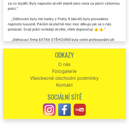
za co stydět. Byly naprosto skvělí stejně jako cena za jejich výbornou
práci.
Stěhování bytu mé matky z Prahy 9 (devět) bylo provedeno
naprosto luxusně. Pánům skutečně moc moc děkuju jak se o nás
postarali. Svojí práci ovládají skvěle, vřele doporučuji 👍 👍.
Stěhovací firma EXTRA STĚHOVÁNÍ byla velmi profesionální při
stěhování našeho bytu na Praze 9 (devět), se službami jsme byli velice
spokojeni.
ODKAZY
Stěhování bytu do Prahy 9 (devět). Naprostá spokojenost. O vše se
O nás
postarali, neměli jsme s ničím žádné starosti. Chtěl bych pánům touto
Fotogalerie
cestou poděkovat. Určitě doporučuji využívat tuto společnost EXTRA
SLUŽBY.
Všeobecné obchodní podmínky
Kontakt
Doporučila jsem tyto stěhováky svým klientům. Kluci jsou makáči.
Stěhování bytu z Prahy 9 (devět) proběhlo tak rychle, že jsem se
SOCIÁLNÍ SÍTĚ
nestačila ani rozkoukat a naši klienti byli kompletně přestěhováni.
Stěhováci byli velmi ochotní, ohleduplní a milí. S cenou naprostá
spokojenost, co se domluvilo, to také platilo. Kluky budu rozhodně dál
doporučovat. Skutečně jsem byla velmi mile překvapena
profesionálním a spolehlivým přístupem této stěhovací firmy. V dnešní
době se to tak často nevidí, natož když jsem zjistila, že je to celkem
velká nadnárodní franchisová společnost EXTRA SLUŽBY. Většinou je