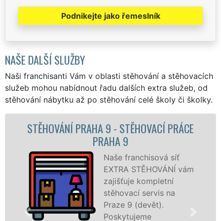
Podnikejte jako řemeslník
NAŠE DALŠÍ SLUŽBY
Naši franchisanti Vám v oblasti stěhování a stěhovacích
služeb mohou nabídnout řadu dalších extra služeb, od
stěhování nábytku až po stěhování celé školy či školky.
ĚHOVACÍ PRÁCE
STĚHOVACÍ SLUŽBA PRA
STĚHOVACÍ FIRMA PR
nchisová síť
Poskyt
STĚHOVÁNÍ vám
stěhov
e kompletní
Praze 
í servis na
špičko
(devět).
speciál
jeme
techni