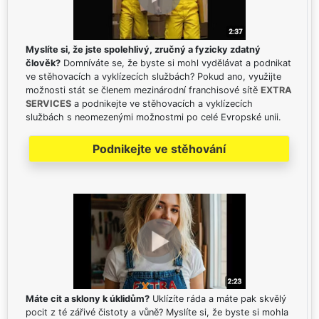
Myslíte si, že jste spolehlivý, zručný a fyzicky zdatný
člověk?
Domníváte se, že byste si mohl vydělávat a podnikat
ve stěhovacích a vyklízecích službách? Pokud ano, využijte
možnosti stát se členem mezinárodní franchisové sítě
EXTRA
SERVICES
a podnikejte ve stěhovacích a vyklízecích
službách s neomezenými možnostmi po celé Evropské unii.
Podnikejte ve stěhování
Máte cit a sklony k úklidům?
Uklízíte ráda a máte pak skvělý
pocit z té zářivé čistoty a vůně? Myslíte si, že byste si mohla