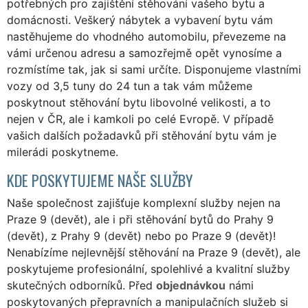
potřebných pro zajištění stěhování vašeho bytu a
domácnosti. Veškerý nábytek a vybavení bytu vám
nastěhujeme do vhodného automobilu, převezeme na
vámi určenou adresu a samozřejmě opět vynosíme a
rozmístíme tak, jak si sami určíte. Disponujeme vlastními
vozy od 3,5 tuny do 24 tun a tak vám můžeme
poskytnout stěhování bytu libovolné velikosti, a to
nejen v ČR, ale i kamkoli po celé Evropě. V případě
vašich dalších požadavků při stěhování bytu vám je
milerádi poskytneme.
KDE POSKYTUJEME NAŠE SLUŽBY
Naše společnost zajišťuje komplexní služby nejen na
Praze 9 (devět), ale i při stěhování bytů do Prahy 9
(devět), z Prahy 9 (devět) nebo po Praze 9 (devět)!
Nenabízíme nejlevnější stěhování na Praze 9 (devět), ale
poskytujeme profesionální, spolehlivé a kvalitní služby
skutečných odborníků. Před
objednávkou
námi
poskytovaných přepravních a manipulačních služeb si