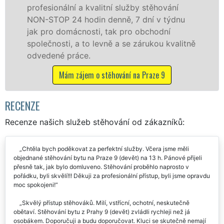
by stěhování
služby zajišťujeme domácnoste
 dní v týdnu
celém okresu Praha 9 se záruko
 obchodní
franchisové sítě EXTRA STĚHO
zárukou kvalitně
Nabízíme stěhovací služby NO
včetně víkendů a svátků bez pří
a Praze 9
Mám zájem o stěhovací služby n
RECENZE
Recenze našich služeb stěhování od zákazníků:
Chtěla bych poděkovat za perfektní služby. Včera jsme měli
objednané stěhování bytu na Praze 9 (devět) na 13 h. Pánové přijeli
přesně tak, jak bylo domluveno. Stěhování proběhlo naprosto v
pořádku, byli skvělí!!! Děkuji za profesionální přístup, byli jsme opravdu
moc spokojeni!
Skvělý přístup stěhováků. Milí, vstřícní, ochotní, neskutečně
obětaví. Stěhování bytu z Prahy 9 (devět) zvládli rychleji než já
osobákem. Doporučuji a budu doporučovat. Kluci se skutečně nemají