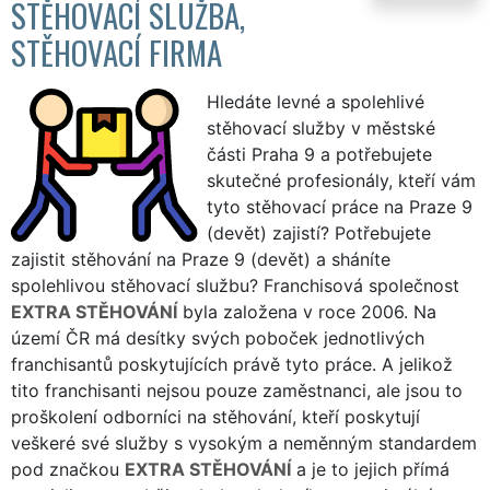
STĚHOVACÍ SLUŽBA,
STĚHOVACÍ FIRMA
Hledáte levné a spolehlivé
stěhovací služby v městské
části Praha 9 a potřebujete
skutečné profesionály, kteří vám
tyto stěhovací práce na Praze 9
(devět) zajistí? Potřebujete
zajistit stěhování na Praze 9 (devět) a sháníte
spolehlivou stěhovací službu? Franchisová společnost
EXTRA STĚHOVÁNÍ
byla založena v roce 2006. Na
území ČR má desítky svých poboček jednotlivých
franchisantů poskytujících právě tyto práce. A jelikož
tito franchisanti nejsou pouze zaměstnanci, ale jsou to
proškolení odborníci na stěhování, kteří poskytují
veškeré své služby s vysokým a neměnným standardem
pod značkou
EXTRA STĚHOVÁNÍ
a je to jejich přímá