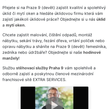
Přejete si na Praze 9 (devět) zajistit kvalitní a spolehlivý
úklid či mytí oken a hledáte úklidovou firmu která vám
zajistí jakékoli úklidové práce? Objednejte si u nás
úklid
a
mytí oken
.
Chcete zajistit malování, čištění odpadů, montáž
nábytku, sekání trávy, řezání dřeva, vrtání poliček nebo
opravu nábytku a sháníte na Praze 9 (devět) řemeslníka,
zedníka nebo údržbáře? Objednejte si naše
hodinové
manžely
!
Službu
stěhovací služby Praha 9
vám spolehlivě a
odborně zajistí a poskytnou členové mezinárodní
franchisové sítě EXTRA SERVICES.