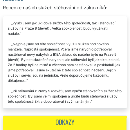
Recenze našich služeb stěhování od zákazníků:
Využil jsem jak úklidové služby této společnosti, tak i stěhovací
služby na Praze 9 (devět) . Velká spokojenost, budu využívat i
nadále.
Nejprve jsme od této společnosti využili služeb hodinového
manžela. Naprostá spokojenost. Včera jsme narychlo potřebovali
nastěhovat nový nábytek z IKEA skladu do našeho bytu na Praze 9
(devět). Bylo to skutečně narychlo, ale stěhováci byli jako kouzelníci.
Za 2 hodiny byli na místě a všechno nám nastěhovali a poskládali, jak
jsme potřebovali. Jsme skutečně z této společnosti nadšeni. Jejich
služby i servis jsou na jedničku. Vřele doporučujeme každému,
děkujeme...
Při stěhování z Prahy 9 (devět) jsem využil stěhovacích služeb této
společnosti. Byl jsem velmi spokojen a určitě budu stěhovací služby
této společnosti Extra doporučovat i svým známým.
Naprosto kvalitní a spolehlivá stěhovací společnost z Prahy 9
(devět). Všem doporučuji.
ODKAZY
Stěhování Praha 9 - spokojenost, mohu jen doporučit - rychlost,