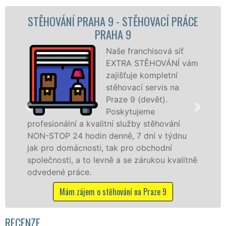
ĚHOVÁNÍ PRAHA 9 - STĚHOVACÍ PRÁCE
PRAHA 9
Naše franchisová síť
EXTRA STĚHOVÁNÍ vám
zajišťuje kompletní
stěhovací servis na
Praze 9 (devět).
Poskytujeme
fesionální a kvalitní služby stěhování
služby
-STOP 24 hodin denně, 7 dní v týdnu
celém 
 pro domácnosti, tak pro obchodní
franch
lečnosti, a to levně a se zárukou kvalitně
Nabíz
edené práce.
včetně
Mám zájem o stěhování na Praze 9
M
RECENZE