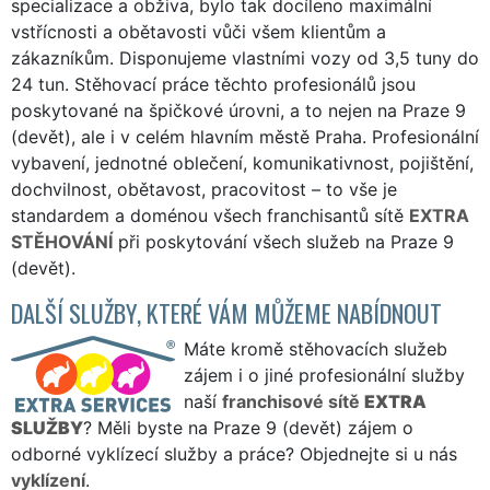
specializace a obživa, bylo tak docíleno maximální
vstřícnosti a obětavosti vůči všem klientům a
zákazníkům. Disponujeme vlastními vozy od 3,5 tuny do
24 tun. Stěhovací práce těchto profesionálů jsou
poskytované na špičkové úrovni, a to nejen na Praze 9
(devět), ale i v celém hlavním městě Praha. Profesionální
vybavení, jednotné oblečení, komunikativnost, pojištění,
dochvilnost, obětavost, pracovitost – to vše je
standardem a doménou všech franchisantů sítě
EXTRA
STĚHOVÁNÍ
při poskytování všech služeb na Praze 9
(devět).
DALŠÍ SLUŽBY, KTERÉ VÁM MŮŽEME NABÍDNOUT
Máte kromě stěhovacích služeb
zájem i o jiné profesionální služby
naší
franchisové sítě
EXTRA
SLUŽBY
? Měli byste na Praze 9 (devět) zájem o
odborné vyklízecí služby a práce? Objednejte si u nás
vyklízení
.