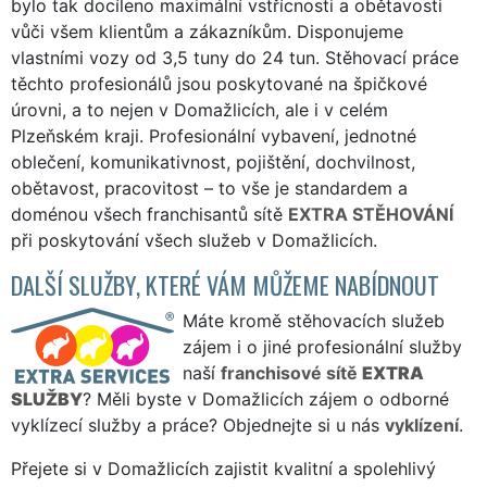
bylo tak docíleno maximální vstřícnosti a obětavosti
vůči všem klientům a zákazníkům. Disponujeme
vlastními vozy od 3,5 tuny do 24 tun. Stěhovací práce
těchto profesionálů jsou poskytované na špičkové
úrovni, a to nejen v Domažlicích, ale i v celém
Plzeňském kraji. Profesionální vybavení, jednotné
oblečení, komunikativnost, pojištění, dochvilnost,
obětavost, pracovitost – to vše je standardem a
doménou všech franchisantů sítě
EXTRA STĚHOVÁNÍ
při poskytování všech služeb v Domažlicích.
DALŠÍ SLUŽBY, KTERÉ VÁM MŮŽEME NABÍDNOUT
Máte kromě stěhovacích služeb
zájem i o jiné profesionální služby
naší
franchisové sítě
EXTRA
SLUŽBY
? Měli byste v Domažlicích zájem o odborné
vyklízecí služby a práce? Objednejte si u nás
vyklízení
.
Přejete si v Domažlicích zajistit kvalitní a spolehlivý