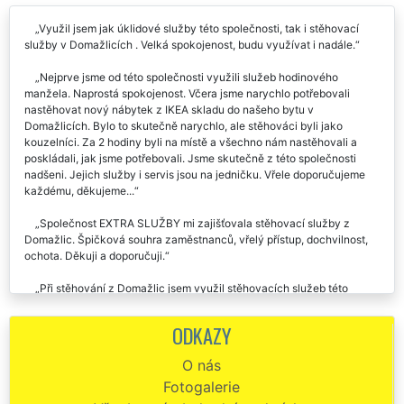
Využil jsem jak úklidové služby této společnosti, tak i stěhovací
služby v Domažlicích . Velká spokojenost, budu využívat i nadále.
Nejprve jsme od této společnosti využili služeb hodinového
manžela. Naprostá spokojenost. Včera jsme narychlo potřebovali
nastěhovat nový nábytek z IKEA skladu do našeho bytu v
Domažlicích. Bylo to skutečně narychlo, ale stěhováci byli jako
kouzelníci. Za 2 hodiny byli na místě a všechno nám nastěhovali a
poskládali, jak jsme potřebovali. Jsme skutečně z této společnosti
nadšeni. Jejich služby i servis jsou na jedničku. Vřele doporučujeme
každému, děkujeme...
Společnost EXTRA SLUŽBY mi zajišťovala stěhovací služby z
Domažlic. Špičková souhra zaměstnanců, vřelý přístup, dochvilnost,
ochota. Děkuji a doporučuji.
Při stěhování z Domažlic jsem využil stěhovacích služeb této
společnosti. Byl jsem velmi spokojen a určitě budu stěhovací služby
této společnosti Extra doporučovat i svým známým.
ODKAZY
Naprosto kvalitní a spolehlivá stěhovací společnost z Domažlic.
O nás
Všem doporučuji.
Fotogalerie
Stěhování Domažlice - spokojenost, mohu jen doporučit - rychlost,