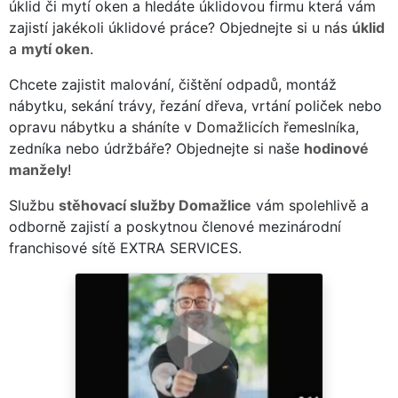
úklid či mytí oken a hledáte úklidovou firmu která vám
zajistí jakékoli úklidové práce? Objednejte si u nás
úklid
a
mytí oken
.
Chcete zajistit malování, čištění odpadů, montáž
nábytku, sekání trávy, řezání dřeva, vrtání poliček nebo
opravu nábytku a sháníte v Domažlicích řemeslníka,
zedníka nebo údržbáře? Objednejte si naše
hodinové
manžely
!
Službu
stěhovací služby Domažlice
vám spolehlivě a
odborně zajistí a poskytnou členové mezinárodní
franchisové sítě EXTRA SERVICES.