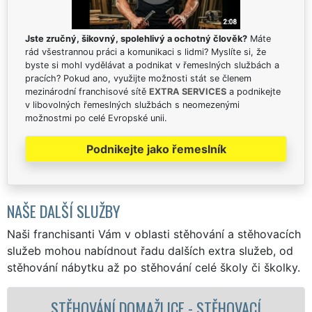
Jste zručný, šikovný, spolehlivý a ochotný člověk?
Máte
rád všestrannou práci a komunikaci s lidmi? Myslíte si, že
byste si mohl vydělávat a podnikat v řemeslných službách a
pracích? Pokud ano, využijte možnosti stát se členem
mezinárodní franchisové sítě
EXTRA SERVICES
a podnikejte
v libovolných řemeslných službách s neomezenými
možnostmi po celé Evropské unii.
Podnikejte jako řemeslník
NAŠE DALŠÍ SLUŽBY
Naši franchisanti Vám v oblasti stěhování a stěhovacích
služeb mohou nabídnout řadu dalších extra služeb, od
stěhování nábytku až po stěhování celé školy či školky.
DOMAŽLICE - STĚHOVACÍ
STĚHOVACÍ 