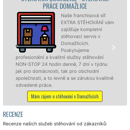
ÁCE DOMAŽLICE
STĚHOVACÍ
Naše franchisová síť
EXTRA STĚHOVÁNÍ vám
zajišťuje kompletní
stěhovací servis v
Domažlicích.
Poskytujeme
kvalitní služby stěhování
služby zajišťujem
din denně, 7 dní v týdnu
celém okresu Doma
osti, tak pro obchodní
franchisové sítě
to levně a se zárukou kvalitně
Nabízíme stěhova
.
včetně víkendů a s
 o stěhování v Domažlicích
Mám zájem o stěh
RECENZE
Recenze našich služeb stěhování od zákazníků: