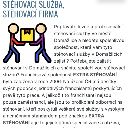
STĚHOVACÍ SLUŽBA,
STĚHOVACÍ FIRMA
Poptáváte levné a profesionální
stěhovací služby ve městě
Domažlice a hledáte spolehlivou
společnost, která vám tyto
stěhovací služby v Domažlicích
zajistí? Potřebujete zajistit
stěhování v Domažlicích a sháníte spolehlivou stěhovací
službu? Franchisová společnost
EXTRA STĚHOVÁNÍ
byla založena v roce 2006. Na území ČR má desítky
svých poboček jednotlivých franchisantů poskytujících
právě tyto práce. A jelikož tito franchisanti nejsou
pouze zaměstnanci, ale jsou to proškolení odborníci na
stěhování, kteří poskytují veškeré své služby s vysokým
a neměnným standardem pod značkou
EXTRA
STĚHOVÁNÍ
a je to jejich přímá specializace a obživa,