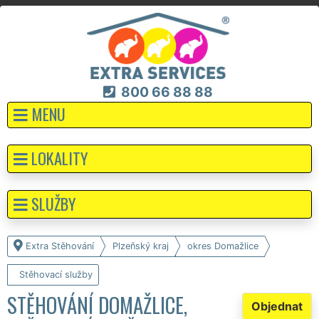
800 66 88 88
MENU
LOKALITY
SLUŽBY
Extra Stěhování
Plzeňský kraj
okres Domažlice
Stěhovací služby
STĚHOVÁNÍ DOMAŽLICE,
Objednat