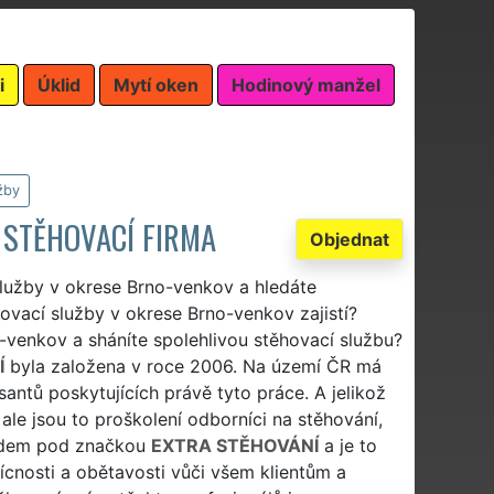
i
Úklid
Mytí oken
Hodinový manžel
žby
 STĚHOVACÍ FIRMA
Objednat
služby v okrese Brno-venkov a hledáte
ovací služby v okrese Brno-venkov zajistí?
o-venkov a sháníte spolehlivou stěhovací službu?
Í
byla založena v roce 2006. Na území ČR má
antů poskytujících právě tyto práce. A jelikož
ale jsou to proškolení odborníci na stěhování,
ardem pod značkou
EXTRA STĚHOVÁNÍ
a je to
řícnosti a obětavosti vůči všem klientům a