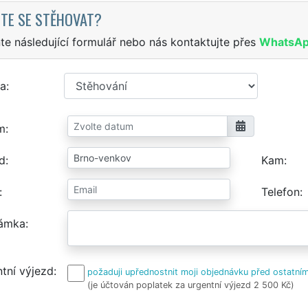
TE SE STĚHOVAT?
te následující formulář nebo nás kontaktujte přes
WhatsA
a
m
d
Kam
Telefon
ámka
tní výjezd
požaduji upřednostnit moji objednávku před ostatním
(je účtován poplatek za urgentní výjezd 2 500 Kč)