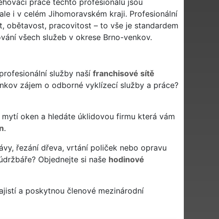
ěhovací práce těchto profesionálů jsou
le i v celém Jihomoravském kraji. Profesionální
t, obětavost, pracovitost – to vše je standardem
vání všech služeb v okrese Brno-venkov.
profesionální služby naší
franchisové sítě
enkov zájem o odborné vyklízecí služby a práce?
 či mytí oken a hledáte úklidovou firmu která vám
n
.
ávy, řezání dřeva, vrtání poliček nebo opravu
údržbáře? Objednejte si naše
hodinové
jistí a poskytnou členové mezinárodní