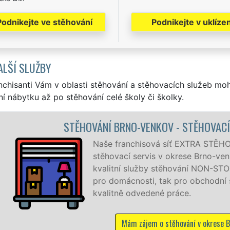
Podnikejte ve stěhování
Podnikejte v uklízen
ALŠÍ SLUŽBY
nchisanti Vám v oblasti stěhování a stěhovacích služeb mo
í nábytku až po stěhování celé školy či školky.
STĚHOVÁNÍ BRNO-VENKOV - STĚHOVACÍ PRÁ
Naše franchisová síť EXTRA STĚHOVÁNÍ v
stěhovací servis v okrese Brno-venkov. P
kvalitní služby stěhování NON-STOP 24 ho
pro domácnosti, tak pro obchodní společn
kvalitně odvedené práce.
Mám zájem o stěhování v okrese Brno-ven