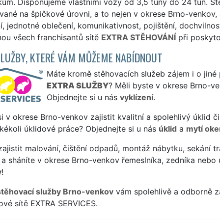
ům. Disponujeme vlastními vozy od 3,5 tuny do 24 tun. St
ané na špičkové úrovni, a to nejen v okrese Brno-venkov, a
, jednotné oblečení, komunikativnost, pojištění, dochvilnos
ou všech franchisantů sítě
EXTRA STĚHOVÁNÍ
při poskyto
SLUŽBY, KTERÉ VÁM MŮŽEME NABÍDNOUT
Máte kromě stěhovacích služeb zájem i o jiné 
EXTRA SLUŽBY
? Měli byste v okrese Brno-v
Objednejte si u nás
vyklízení
.
si v okrese Brno-venkov zajistit kvalitní a spolehlivý úklid
jakékoli úklidové práce? Objednejte si u nás
úklid
a
mytí oke
ajistit malování, čištění odpadů, montáž nábytku, sekání tr
 a sháníte v okrese Brno-venkov řemeslníka, zedníka nebo 
y
!
stěhovací služby Brno-venkov
vám spolehlivě a odborně za
sové sítě EXTRA SERVICES.