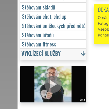
Spole
Stěhování skladů
ochota. 
ODKA
Stěhování chat, chalup
Výbor
O nás
Fotoga
Parád
Stěhování uměleckých předmětů
Všeob
Stěhování úřadů
Konta
Stěhování fitness
VYKLÍZECÍ SLUŽBY