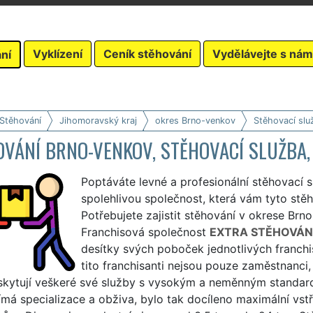
Vyklízení
Ceník stěhování
Vydělávejte s nám
ní
 Stěhování
Jihomoravský kraj
okres Brno-venkov
Stěhovací slu
VÁNÍ BRNO-VENKOV, STĚHOVACÍ SLUŽBA,
Poptáváte levné a profesionální stěhovací 
spolehlivou společnost, která vám tyto stěh
Potřebujete zajistit stěhování v okrese Brn
Franchisová společnost
EXTRA STĚHOVÁN
desítky svých poboček jednotlivých franchis
tito franchisanti nejsou pouze zaměstnanci, 
oskytují veškeré své služby s vysokým a neměnným stand
římá specializace a obživa, bylo tak docíleno maximální vst