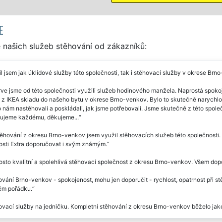
E
 našich služeb stěhování od zákazníků:
l jsem jak úklidové služby této společnosti, tak i stěhovací služby v okrese Brn
ve jsme od této společnosti využili služeb hodinového manžela. Naprostá spoko
z IKEA skladu do našeho bytu v okrese Brno-venkov. Bylo to skutečně narychlo, a
nám nastěhovali a poskládali, jak jsme potřebovali. Jsme skutečně z této společno
ujeme každému, děkujeme...
těhování z okresu Brno-venkov jsem využil stěhovacích služeb této společnosti. 
osti Extra doporučovat i svým známým.
sto kvalitní a spolehlivá stěhovací společnost z okresu Brno-venkov. Všem dopo
vání Brno-venkov - spokojenost, mohu jen doporučit - rychlost, opatrnost při s
ém pořádku.
vací služby na jedničku. Kompletní stěhování z okresu Brno-venkov běželo jako