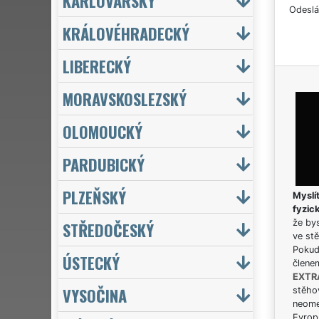
KARLOVARSKÝ
Odeslá
KRÁLOVÉHRADECKÝ
LIBERECKÝ
MORAVSKOSLEZSKÝ
OLOMOUCKÝ
PARDUBICKÝ
PLZEŇSKÝ
Myslít
fyzic
že bys
STŘEDOČESKÝ
ve stě
Pokud 
ÚSTECKÝ
člene
EXTR
VYSOČINA
stěhov
neome
Evrops