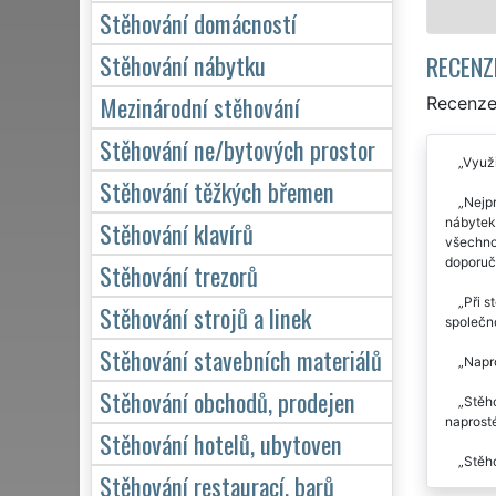
Stěhování domácností
Stěhování nábytku
RECENZ
Mezinárodní stěhování
Recenze
Stěhování ne/bytových prostor
Využi
Stěhování těžkých břemen
Nejpr
nábytek 
Stěhování klavírů
všechno 
doporuč
Stěhování trezorů
Při s
Stěhování strojů a linek
společn
Stěhování stavebních materiálů
Napro
Stěhování obchodů, prodejen
Stěho
naprost
Stěhování hotelů, ubytoven
Stěho
Stěhování restaurací, barů