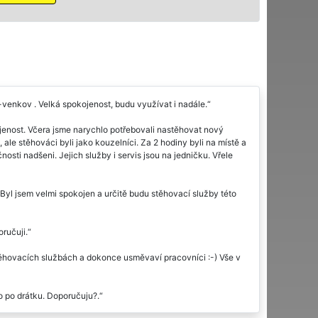
o-venkov . Velká spokojenost, budu využívat i nadále.
jenost. Včera jsme narychlo potřebovali nastěhovat nový
le stěhováci byli jako kouzelníci. Za 2 hodiny byli na místě a
sti nadšeni. Jejich služby i servis jsou na jedničku. Vřele
Byl jsem velmi spokojen a určitě budu stěhovací služby této
ručuji.
těhovacích službách a dokonce usměvaví pracovníci :-) Vše v
 po drátku. Doporučuju?.