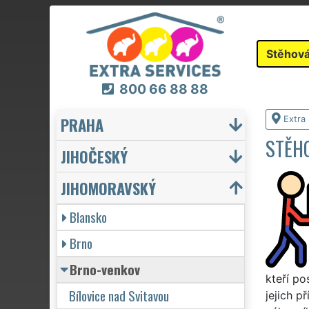
Stěhová
800 66 88 88
PRAHA
Extra
STĚHO
JIHOČESKÝ
JIHOMORAVSKÝ
Blansko
Brno
Brno-venkov
kteří p
Bílovice nad Svitavou
jejich p