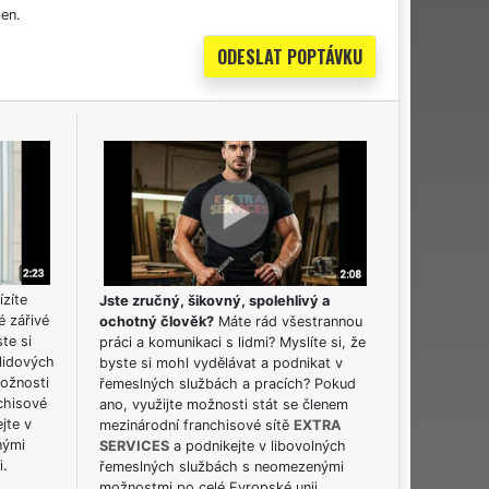
en.
ízíte
Jste zručný, šikovný, spolehlivý a
é zářivé
ochotný člověk?
Máte rád všestrannou
ste si
práci a komunikaci s lidmi? Myslíte si, že
lidových
byste si mohl vydělávat a podnikat v
možnosti
řemeslných službách a pracích? Pokud
chisové
ano, využijte možnosti stát se členem
jte v
mezinárodní franchisové sítě
EXTRA
nými
SERVICES
a podnikejte v libovolných
i.
řemeslných službách s neomezenými
možnostmi po celé Evropské unii.