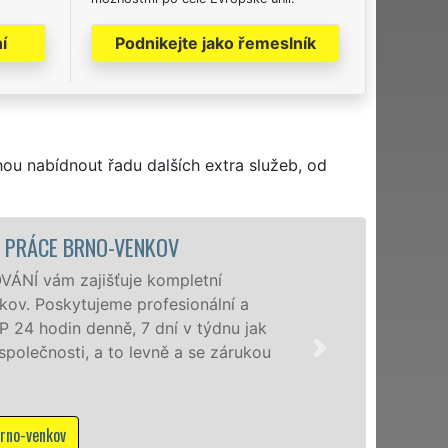
í
Podnikejte jako řemeslník
hou nabídnout řadu dalších extra služeb, od
CE BRNO-VENKOV
ám zajišťuje kompletní
oskytujeme profesionální a
din denně, 7 dní v týdnu jak
osti, a to levně a se zárukou
kov