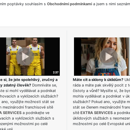
ním poptávky souhlasím s
Obchodními podmínkami
a jsem s nimi seznám
e si, že jste spolehlivý, zručný a
Máte cit a sklony k úklidům?
Ukl
ky zdatný člověk?
Domníváte se,
ráda a máte pak skvělý pocit z t
te si mohl vydělávat a podnikat
čistoty a vůně? Myslíte si, že by
hovacích a vyklízecích službách?
mohla vydělávat a podnikat v úk
ano, využijte možnosti stát se
službách? Pokud ano, využijte 
m mezinárodní franchisové sítě
stát se členem mezinárodní fran
A SERVICES
a podnikejte ve
sítě
EXTRA SERVICES
a podnike
acích a vyklízecích službách s
úklidových službách s neomeze
zenými možnostmi po celé
možnostmi po celé Evropské uni
ké unii.