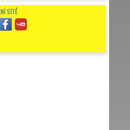
ičková souhra zaměstnanců, vřelý přístup, dochvilnost,
NÍ SÍTĚ
vená cena platila. Rozhodně všem doporučuji.
ám děkuju...