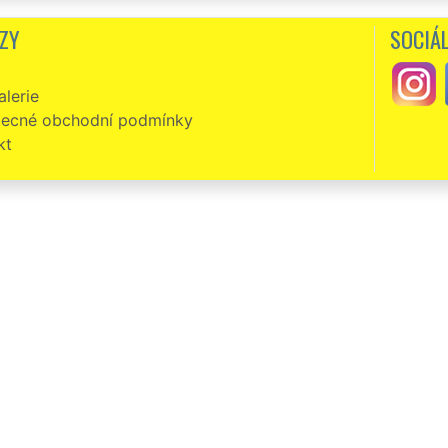
čnost EXTRA SLUŽBY mi zajišťovala stěhovací služby z okresu Brno-venkov. Šp
Děkuji a doporučuji.
ZY
SOCIÁL
né stěhovací služby v okrese Brno-venkov, super přístup, super jednání. Domlu
lerie
ní stěhovací služby z okresu Brno-venkov do Německa, rychlí, ochotní. Velmi v
ecné obchodní podmínky
kt