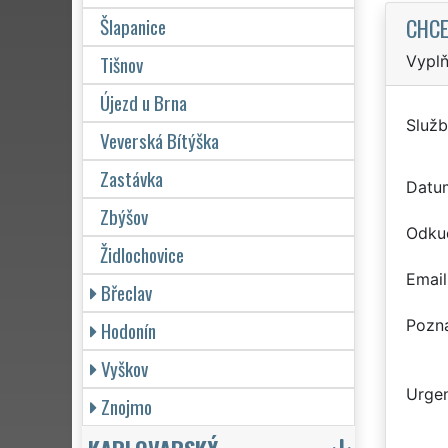
CHCE
Šlapanice
Tišnov
Vyplň
Újezd u Brna
Služb
Veverská Bítýška
Zastávka
Datu
Zbýšov
Odku
Židlochovice
Email
Břeclav
Pozn
Hodonín
Vyškov
Urgen
Znojmo