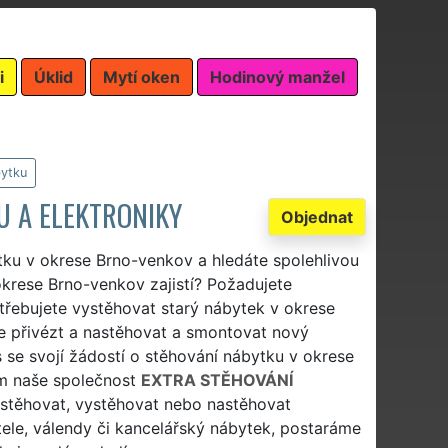
i
Úklid
Mytí oken
Hodinový manžel
bytku
U A ELEKTRONIKY
Objednat
tku v okrese Brno-venkov a hledáte spolehlivou
okrese Brno-venkov zajistí? Požadujete
řebujete vystěhovat starý nábytek v okrese
e přivézt a nastěhovat a smontovat nový
 se svojí žádostí o stěhování nábytku v okrese
ám naše společnost
EXTRA STĚHOVÁNÍ
přestěhovat, vystěhovat nebo nastěhovat
stele, válendy či kancelářský nábytek, postaráme