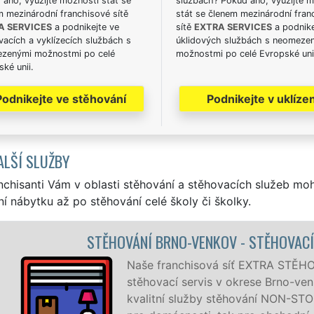
ano, využijte možnosti stát se
službách? Pokud ano, využijte 
m mezinárodní franchisové sítě
stát se členem mezinárodní fran
A SERVICES
a podnikejte ve
sítě
EXTRA SERVICES
a podnike
acích a vyklízecích službách s
úklidových službách s neomeze
zenými možnostmi po celé
možnostmi po celé Evropské uni
ké unii.
Podnikejte ve stěhování
Podnikejte v uklízen
ALŠÍ SLUŽBY
nchisanti Vám v oblasti stěhování a stěhovacích služeb mo
í nábytku až po stěhování celé školy či školky.
RNO-VENKOV - STĚHOVACÍ PRÁCE BRNO-VENKOV
ranchisová síť EXTRA STĚHOVÁNÍ vám zajišťuje kompletní
cí servis v okrese Brno-venkov. Poskytujeme profesionální
í služby stěhování NON-STOP 24 hodin denně, 7 dní v týdnu