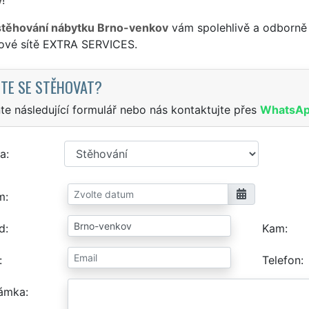
stěhování nábytku Brno-venkov
vám spolehlivě a odborně 
sové sítě EXTRA SERVICES.
TE SE STĚHOVAT?
te následující formulář nebo nás kontaktujte přes
WhatsA
a
m
d
Kam
Telefon
ámka