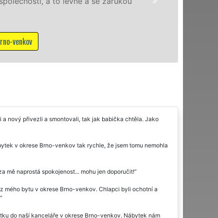
rukou
kvali
služb
Mám zá
 a nový přivezli a smontovali, tak jak babička chtěla. Jako
 nábytek v okrese Brno-venkov tak rychle, že jsem tomu nemohla
a mě naprostá spokojenost... mohu jen doporučit!
 z mého bytu v okrese Brno-venkov. Chlapci byli ochotní a
tku do naší kanceláře v okrese Brno-venkov. Nábytek nám