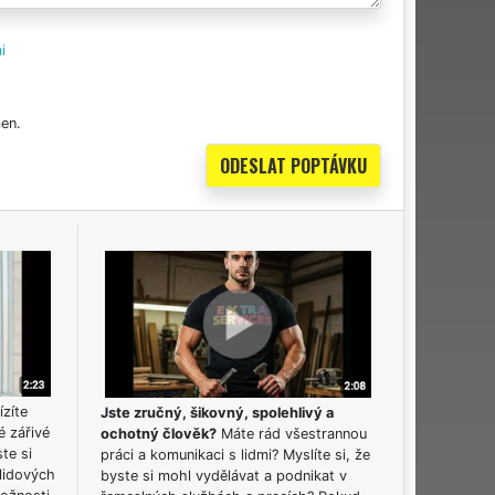
i
en.
ízíte
Jste zručný, šikovný, spolehlivý a
é zářivé
ochotný člověk?
Máte rád všestrannou
ste si
práci a komunikaci s lidmi? Myslíte si, že
lidových
byste si mohl vydělávat a podnikat v