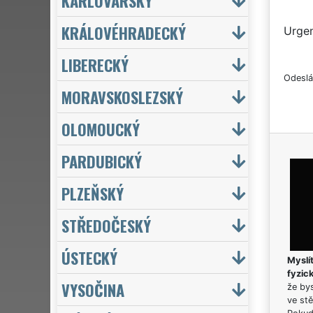
KARLOVARSKÝ
KRÁLOVÉHRADECKÝ
Urgen
LIBERECKÝ
Odeslá
MORAVSKOSLEZSKÝ
OLOMOUCKÝ
PARDUBICKÝ
PLZEŇSKÝ
STŘEDOČESKÝ
ÚSTECKÝ
Myslít
fyzic
VYSOČINA
že bys
ve stě