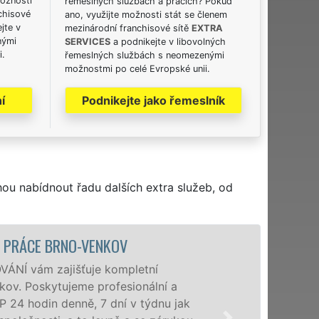
možnosti
řemeslných službách a pracích? Pokud
chisové
ano, využijte možnosti stát se členem
jte v
mezinárodní franchisové sítě
EXTRA
nými
SERVICES
a podnikejte v libovolných
i.
řemeslných službách s neomezenými
možnostmi po celé Evropské unii.
í
Podnikejte jako řemeslník
hou nabídnout řadu dalších extra služeb, od
STĚHOVACÍ SLUŽBA 
Posky
 a
úrovni
 jak
domác