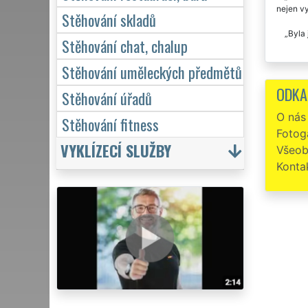
nejen vy
Stěhování skladů
Byla
Stěhování chat, chalup
Stěhování uměleckých předmětů
ODKA
Stěhování úřadů
O nás
Stěhování fitness
Fotoga
VYKLÍZECÍ SLUŽBY
Všeob
Konta