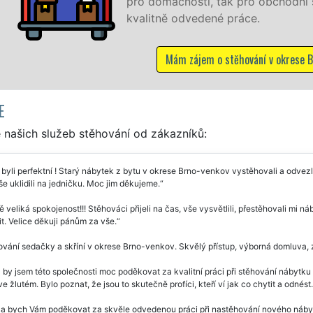
ácnosti, tak pro obchodní společnosti, a to levně a se zá
ě odvedené práce.
Mám zájem o stěhování v okrese Brno-venkov
E
 našich služeb stěhování od zákazníků:
 byli perfektní ! Starý nábytek z bytu v okrese Brno-venkov vystěhovali a odvezli
e uklidili na jedničku. Moc jim děkujeme.
 veliká spokojenost!!! Stěhováci přijeli na čas, vše vysvětlili, přestěhovali mi
it. Velice děkuji pánům za vše.
vání sedačky a skříní v okrese Brno-venkov. Skvělý přístup, výborná domluva, z
 by jsem této společnosti moc poděkovat za kvalitní práci při stěhování nábytku
ve žlutém. Bylo poznat, že jsou to skutečně profíci, kteří ví jak co chytit a odnést.
la bych Vám poděkovat za skvěle odvedenou práci při nastěhování nového náby