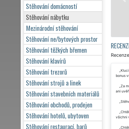
pro dom
Stěhování domácností
kvalitn
Stěhování nábytku
Mezinárodní stěhování
Stěhování ne/bytových prostor
RECENZ
Stěhování těžkých břemen
Recenze
Stěhování klavírů
Stěhování trezorů
Kluci
bonus vš
Stěhování strojů a linek
Za mě
Stěhování stavebních materiálů
ani uvěř
Stěho
Stěhování obchodů, prodejen
Chtěl
Stěhování hotelů, ubytoven
všichni 
Stěhování restaurací, barů
Chtě