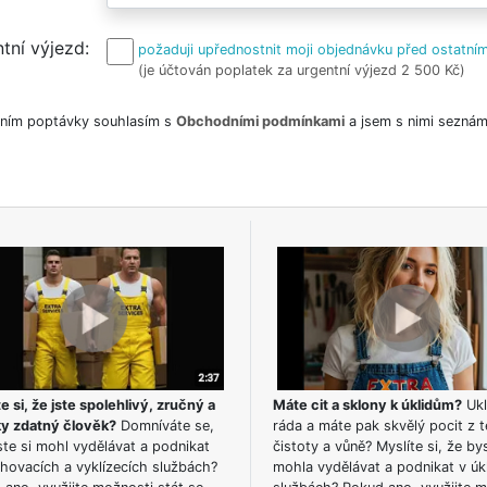
tní výjezd
požaduji upřednostnit moji objednávku před ostatním
(je účtován poplatek za urgentní výjezd 2 500 Kč)
ním poptávky souhlasím s
Obchodními podmínkami
a jsem s nimi seznám
e si, že jste spolehlivý, zručný a
Máte cit a sklony k úklidům?
Ukl
ky zdatný člověk?
Domníváte se,
ráda a máte pak skvělý pocit z t
te si mohl vydělávat a podnikat
čistoty a vůně? Myslíte si, že by
hovacích a vyklízecích službách?
mohla vydělávat a podnikat v úk