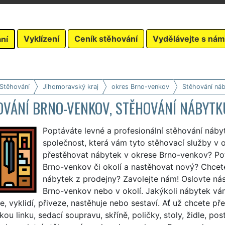
Vyklízení
Ceník stěhování
Vydělávejte s nám
ní
 Stěhování
Jihomoravský kraj
okres Brno-venkov
Stěhování ná
OVÁNÍ BRNO-VENKOV, STĚHOVÁNÍ NÁBYTK
Poptáváte levné a profesionální stěhování náby
společnost, která vám tyto stěhovací služby v 
přestěhovat nábytek v okrese Brno-venkov? Pot
Brno-venkov či okolí a nastěhovat nový? Chcet
nábytek z prodejny? Zavolejte nám! Oslovte nás
Brno-venkov nebo v okolí. Jakýkoli nábytek v
e, vyklidí, přiveze, nastěhuje nebo sestaví. Ať už chcete 
ou linku, sedací soupravu, skříně, poličky, stoly, židle, po