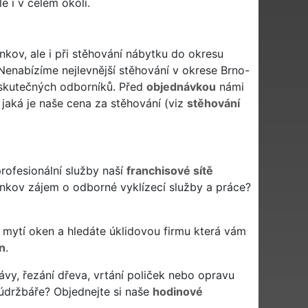
e i v celém okolí.
kov, ale i při stěhování nábytku do okresu
enabízíme nejlevnější stěhování v okrese Brno-
y skutečných odborníků. Před
objednávkou
námi
jaká je naše cena za stěhování (viz
stěhování
rofesionální služby naší
franchisové sítě
enkov zájem o odborné vyklízecí služby a práce?
 či mytí oken a hledáte úklidovou firmu která vám
n
.
ávy, řezání dřeva, vrtání poliček nebo opravu
údržbáře? Objednejte si naše
hodinové