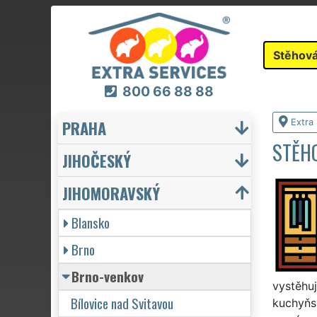
Stěhová
800 66 88 88
PRAHA
Extra
STĚH
JIHOČESKÝ
JIHOMORAVSKÝ
Blansko
Brno
Brno-venkov
vystěhuj
Bílovice nad Svitavou
kuchyňsk