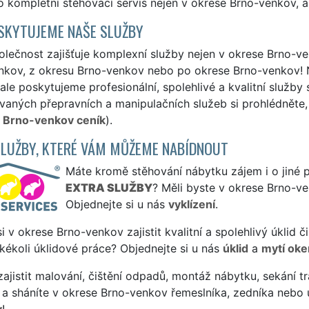
 kompletní stěhovací servis nejen v okrese Brno-venkov, al
SKYTUJEME NAŠE SLUŽBY
lečnost zajišťuje komplexní služby nejen v okrese Brno-ven
nkov, z okresu Brno-venkov nebo po okrese Brno-venkov! N
ale poskytujeme profesionální, spolehlivé a kvalitní služb
aných přepravních a manipulačních služeb si prohlédněte, 
 Brno-venkov ceník
).
SLUŽBY, KTERÉ VÁM MŮŽEME NABÍDNOUT
Máte kromě stěhování nábytku zájem i o jiné p
EXTRA SLUŽBY
? Měli byste v okrese Brno-v
Objednejte si u nás
vyklízení
.
si v okrese Brno-venkov zajistit kvalitní a spolehlivý úklid
jakékoli úklidové práce? Objednejte si u nás
úklid
a
mytí oke
ajistit malování, čištění odpadů, montáž nábytku, sekání tr
 a sháníte v okrese Brno-venkov řemeslníka, zedníka nebo 
y
!