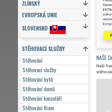
Pokud 
ZLÍNSKÝ
člene
EXTR
EVROPSKÁ UNIE
stěhov
neome
Evrops
SLOVENSKO
STĚHOVACÍ SLUŽBY
NAŠE D
Stěhování
Naši fra
Stěhovací služby
stěhován
Stěhování bytů
STĚHOVÁNÍ B
Stěhování domů
Naše f
Stěhování kanceláří
stěhova
Stěhování firem
kvalitn