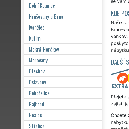
se vám o
Dolní Kounice
KDE PO
Hrušovany u Brna
Naše spo
Ivančice
Brno-ve
venkov, 
Kuřim
poskytov
Mokrá-Horákov
nábytku
Moravany
DALŠÍ 
Ořechov
Oslavany
Pohořelice
Přejete 
Rajhrad
zajistí 
Rosice
Chcete z
nábytku
Střelice
manžel