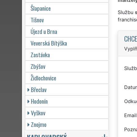
Šlapanice
Službu
Tišnov
franchi
Újezd u Brna
CHCE
Veverská Bítýška
Vyplň
Zastávka
Zbýšov
Služb
Židlochovice
Datu
Břeclav
Hodonín
Odku
Vyškov
Email
Znojmo
Pozn