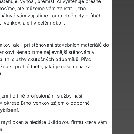
stěhuje, vynosí, přemístí či vystěhuje přesně
osíme, ale můžeme vám zajistit i jeho
onálové vám zajistíme kompletně celý průběh
-venkov, ale i v celém okolí.
kov, ale i při stěhování stavebních materiálů do
nkov! Nenabízíme nejlevnější stěhování v
alitní služby skutečných odborníků. Před
eb si prohlédněte, jaká je naše cena za
).
m i o jiné profesionální služby naší
 v okrese Brno-venkov zájem o odborné
yklízení
.
 či mytí oken a hledáte úklidovou firmu která vám
n
.