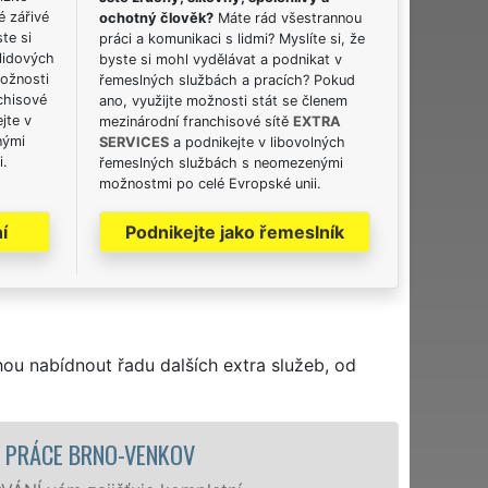
é zářivé
ochotný člověk?
Máte rád všestrannou
ste si
práci a komunikaci s lidmi? Myslíte si, že
lidových
byste si mohl vydělávat a podnikat v
možnosti
řemeslných službách a pracích? Pokud
chisové
ano, využijte možnosti stát se členem
jte v
mezinárodní franchisové sítě
EXTRA
nými
SERVICES
a podnikejte v libovolných
i.
řemeslných službách s neomezenými
možnostmi po celé Evropské unii.
í
Podnikejte jako řemeslník
hou nabídnout řadu dalších extra služeb, od
STĚHOVACÍ SLUŽBA BRN