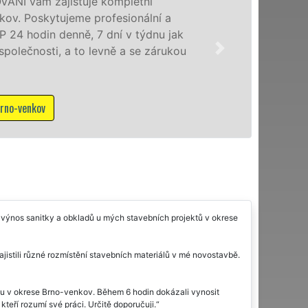
Poskytujem
úrovni se 
domácnost
kvality fr
služby NON
Mám zájem o 
y výnos sanitky a obkladů u mých stavebních projektů v okrese
stili různé rozmístění stavebních materiálů v mé novostavbě.
lu v okrese Brno-venkov. Během 6 hodin dokázali vynosit
teří rozumí své práci. Určitě doporučuji.