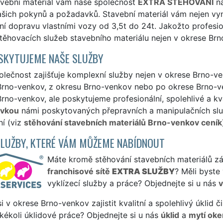
avební materiál vám naše společnost
EXTRA STĚHOVÁNÍ
na
šich pokynů a požadavků. Stavební materiál vám nejen vyn
ní dopravu vlastními vozy od 3,5t do 24t. Jakožto profesi
těhovacích služeb stavebního materiálu nejen v okrese Brno
SKYTUJEME NAŠE SLUŽBY
lečnost zajišťuje komplexní služby nejen v okrese Brno-ven
Brno-venkov, z okresu Brno-venkov nebo po okrese Brno-ve
rno-venkov, ale poskytujeme profesionální, spolehlivé a kv
ávkou
námi poskytovaných přepravních a manipulačních služ
í (viz
stěhování stavebních materiálů Brno-venkov ceník
SLUŽBY, KTERÉ VÁM MŮŽEME NABÍDNOUT
Máte kromě stěhování stavebních materiálů záje
franchisové sítě
EXTRA SLUŽBY
? Měli byste
vyklízecí služby a práce? Objednejte si u nás
v
si v okrese Brno-venkov zajistit kvalitní a spolehlivý úklid
jakékoli úklidové práce? Objednejte si u nás
úklid
a
mytí oke