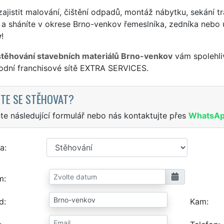
ajistit malování, čištění odpadů, montáž nábytku, sekání tr
 a sháníte v okrese Brno-venkov řemeslníka, zedníka nebo 
y
!
stěhování stavebních materiálů Brno-venkov
vám spolehliv
odní franchisové sítě EXTRA SERVICES.
TE SE STĚHOVAT?
te následující formulář nebo nás kontaktujte přes
WhatsA
a
m
d
Kam