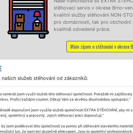
isová síť EXTRA STĚHOVÁNÍ vám zajišťuje kompletní
rvis v okrese Brno-venkov. Poskytujeme profesionální a
užby stěhování NON-STOP 24 hodin denně, 7 dní v týdnu jak
ti, tak pro obchodní společnosti, a to levně a se zárukou
vedené práce.
ájem o stěhování v okrese Brno-venkov
E
 našich služeb stěhování od zákazníků:
i osmkrát jsem využil služeb této stěhovací společnosti. Pokaždé mi zajišťoval
nkov. Profíci každým coulem. Děkuji Vám za skvělou dlouhodobou spolupráci.
kladě doporučení jsem využila služeb společnosti EXTRA STĚHOVÁNÍ, aby mi zaji
sný, spolehlivý a pracovitý. Jejich stěhovací práci doporučuji.
 by jsem poděkovat této společnosti za pomoc při stěhování stavebního materiá
nožství tun, že jsem byl skutečně překvapen. Jsou to spolehliví profesionálové, k