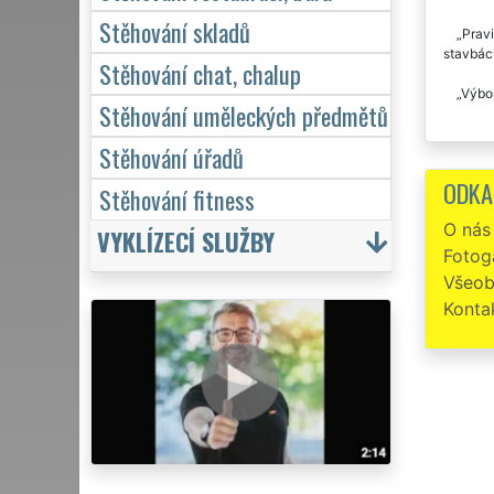
Stěhování skladů
Pravi
stavbách
Stěhování chat, chalup
Výbor
Stěhování uměleckých předmětů
Stěhování úřadů
ODKA
Stěhování fitness
O nás
VYKLÍZECÍ SLUŽBY
Fotoga
Všeob
Konta