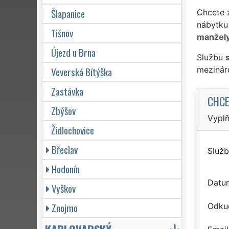
Šlapanice
Chcete z
nábytku
Tišnov
manžel
Újezd u Brna
Službu
Veverská Bítýška
mezinár
Zastávka
CHCE
Zbýšov
Vyplň
Židlochovice
Břeclav
Služb
Hodonín
Datu
Vyškov
Znojmo
Odku