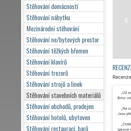
Naše franch
Stěhování domácností
stěhovací se
kvalitní sl
Stěhování nábytku
pro domácnos
Mezinárodní stěhování
kvalitně od
Stěhování ne/bytových prostor
Mám z
Stěhování těžkých břemen
Stěhování klavírů
RECENZ
Stěhování trezorů
Recenze
Stěhování strojů a linek
Stěhování stavebních materiálů
Už as
Brno-ve
Stěhování obchodů, prodejen
Na zá
Jsou pře
Stěhování hotelů, ubytoven
Chtěl
Stěhování restaurací, barů
takové m