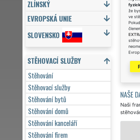
ZLÍNSKÝ
fyzic
že bys
EVROPSKÁ UNIE
ve stě
Pokud 
člene
SLOVENSKO
EXTR
stěhov
neome
Evrops
STĚHOVACÍ SLUŽBY
Stěhování
Stěhovací služby
NAŠE D
Stěhování bytů
Naši fra
Stěhování domů
stěhován
Stěhování kanceláří
STĚHOVÁNÍ BRNO-
Stěhování firem