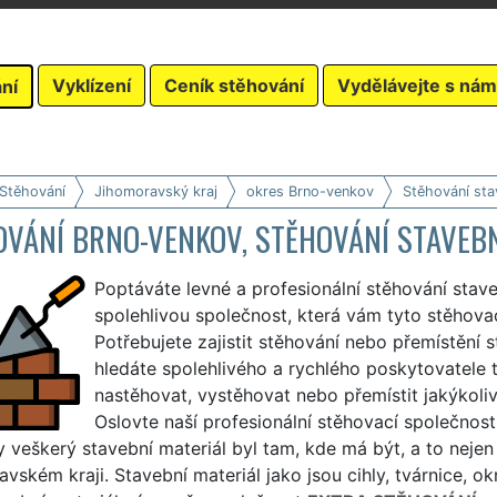
Vyklízení
Ceník stěhování
Vydělávejte s nám
ní
 Stěhování
Jihomoravský kraj
okres Brno-venkov
Stěhování sta
OVÁNÍ BRNO-VENKOV, STĚHOVÁNÍ STAVEB
Poptáváte levné a profesionální stěhování stav
spolehlivou společnost, která vám tyto stěhovac
Potřebujete zajistit stěhování nebo přemístění
hledáte spolehlivého a rychlého poskytovatele 
nastěhovat, vystěhovat nebo přemístit jakýkoli
Oslovte naší profesionální stěhovací společnos
y veškerý stavební materiál byl tam, kde má být, a to neje
vském kraji. Stavební materiál jako jsou cihly, tvárnice, ok