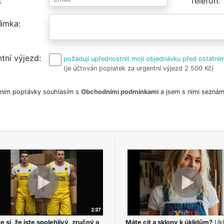
Telefon
ámka
tní výjezd
požaduji upřednostnit moji objednávku před ostatním
(je účtován poplatek za urgentní výjezd 2 500 Kč)
ním poptávky souhlasím s
Obchodními podmínkami
a jsem s nimi seznám
e si, že jste spolehlivý, zručný a
Máte cit a sklony k úklidům?
Ukl