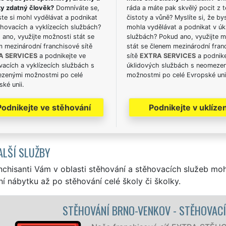
ky zdatný člověk?
Domníváte se,
ráda a máte pak skvělý pocit z t
te si mohl vydělávat a podnikat
čistoty a vůně? Myslíte si, že by
hovacích a vyklízecích službách?
mohla vydělávat a podnikat v úk
ano, využijte možnosti stát se
službách? Pokud ano, využijte 
m mezinárodní franchisové sítě
stát se členem mezinárodní fran
A SERVICES
a podnikejte ve
sítě
EXTRA SERVICES
a podnike
acích a vyklízecích službách s
úklidových službách s neomeze
zenými možnostmi po celé
možnostmi po celé Evropské uni
ké unii.
Podnikejte ve stěhování
Podnikejte v uklízen
ALŠÍ SLUŽBY
nchisanti Vám v oblasti stěhování a stěhovacích služeb mo
í nábytku až po stěhování celé školy či školky.
VENKOV - STĚHOVACÍ PRÁCE BRNO-VENKOV