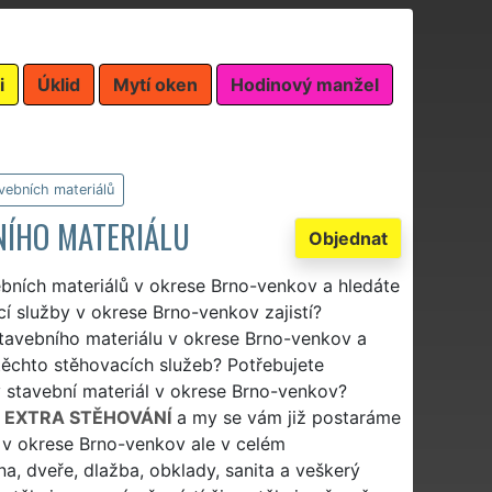
i
Úklid
Mytí oken
Hodinový manžel
vebních materiálů
NÍHO MATERIÁLU
Objednat
ebních materiálů v okrese Brno-venkov a hledáte
í služby v okrese Brno-venkov zajistí?
 stavebního materiálu v okrese Brno-venkov a
těchto stěhovacích služeb? Potřebujete
v stavební materiál v okrese Brno-venkov?
t
EXTRA STĚHOVÁNÍ
a my se vám již postaráme
n v okrese Brno-venkov ale v celém
na, dveře, dlažba, obklady, sanita a veškerý