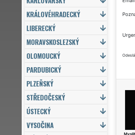
KARLOVARSKÝ
Email
KRÁLOVÉHRADECKÝ
Pozn
LIBERECKÝ
Urgen
MORAVSKOSLEZSKÝ
OLOMOUCKÝ
Odeslá
PARDUBICKÝ
PLZEŇSKÝ
STŘEDOČESKÝ
ÚSTECKÝ
VYSOČINA
Myslít