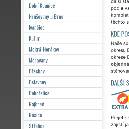
další st
Dolní Kounice
podle va
Hrušovany u Brna
komplet
těchto s
Ivančice
KDE PO
Kuřim
Naše spo
Mokrá-Horákov
okresu 
okrese B
Moravany
objedn
Ořechov
stěhován
Oslavany
DALŠÍ 
Pohořelice
Rajhrad
Rosice
Přejete 
Střelice
zajistí 