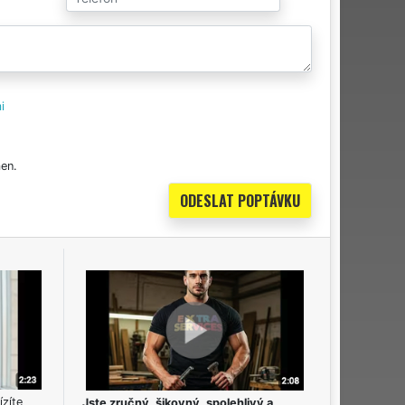
i
en.
ízíte
Jste zručný, šikovný, spolehlivý a