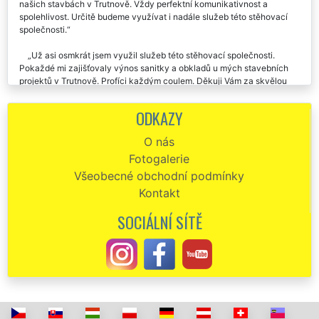
zajistila přepravu, nastěhování, a rozmístění různé sanity a oken na
našich stavbách v Trutnově. Vždy perfektní komunikativnost a
spolehlivost. Určitě budeme využívat i nadále služeb této stěhovací
společnosti.
Už asi osmkrát jsem využil služeb této stěhovací společnosti.
Pokaždé mi zajišťovaly výnos sanitky a obkladů u mých stavebních
projektů v Trutnově. Profíci každým coulem. Děkuji Vám za skvělou
dlouhodobou spolupráci.
ODKAZY
Na základě doporučení jsem využila služeb společnosti EXTRA
STĚHOVÁNÍ, aby mi zajistili různé rozmístění stavebních materiálů v
O nás
mé novostavbě. Jsou přesný, spolehlivý a pracovitý. Jejich stěhovací
Fotogalerie
práci doporučuji.
Všeobecné obchodní podmínky
Kontakt
SOCIÁLNÍ SÍTĚ