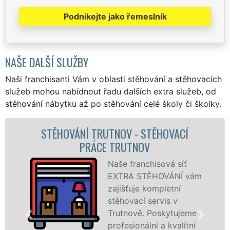
Podnikejte jako řemeslník
NAŠE DALŠÍ SLUŽBY
Naši franchisanti Vám v oblasti stěhování a stěhovacích
služeb mohou nabídnout řadu dalších extra služeb, od
stěhování nábytku až po stěhování celé školy či školky.
HOVACÍ
STĚHOVACÍ SLUŽBA TRUTNO
STĚHOVACÍ FIRMA TRUTNO
ová síť
Poskytujem
OVÁNÍ vám
stěhovací s
pletní
Trutnově na
vis v
špičkové úr
skytujeme
speciální st
a kvalitní
technikou. 