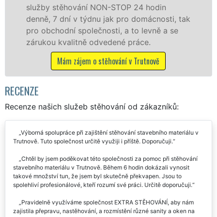
odin
služby zajišťujeme domácnostem i f
cnosti, tak
celém okresu Trutnov se zárukou kva
vně a se
franchisové sítě EXTRA STĚHOVÁNÍ.
.
Nabízíme stěhovací služby NON-ST
včetně víkendů a svátků bez příplatk
ově
Mám zájem o stěhovací služby v Trutn
RECENZE
Recenze našich služeb stěhování od zákazníků:
Výborná spolupráce při zajištění stěhování stavebního materiálu v
Trutnově. Tuto společnost určitě využiji i příště. Doporučuji.
Chtěl by jsem poděkovat této společnosti za pomoc při stěhování
stavebního materiálu v Trutnově. Během 6 hodin dokázali vynosit
takové množství tun, že jsem byl skutečně překvapen. Jsou to
spolehliví profesionálové, kteří rozumí své práci. Určitě doporučuji.
Pravidelně využíváme společnost EXTRA STĚHOVÁNÍ, aby nám