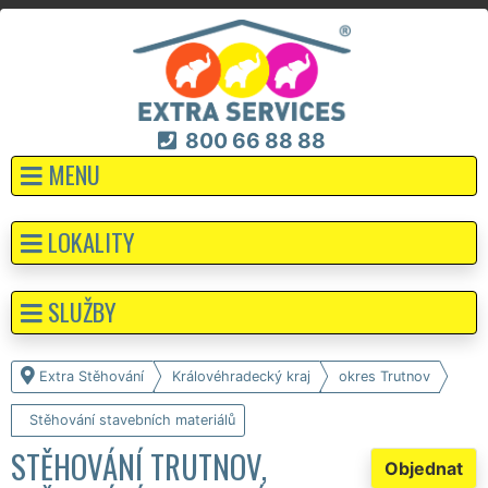
800 66 88 88
MENU
LOKALITY
SLUŽBY
Extra Stěhování
Královéhradecký kraj
okres Trutnov
Stěhování stavebních materiálů
STĚHOVÁNÍ TRUTNOV,
Objednat