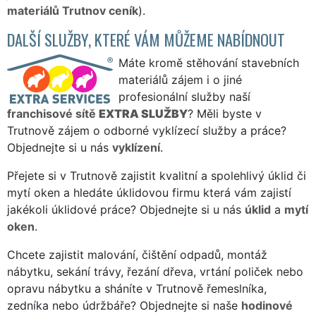
materiálů Trutnov ceník
).
DALŠÍ SLUŽBY, KTERÉ VÁM MŮŽEME NABÍDNOUT
Máte kromě stěhování stavebních
materiálů zájem i o jiné
profesionální služby naší
franchisové sítě
EXTRA SLUŽBY
? Měli byste v
Trutnově zájem o odborné vyklízecí služby a práce?
Objednejte si u nás
vyklízení
.
Přejete si v Trutnově zajistit kvalitní a spolehlivý úklid či
mytí oken a hledáte úklidovou firmu která vám zajistí
jakékoli úklidové práce? Objednejte si u nás
úklid
a
mytí
oken
.
Chcete zajistit malování, čištění odpadů, montáž
nábytku, sekání trávy, řezání dřeva, vrtání poliček nebo
opravu nábytku a sháníte v Trutnově řemeslníka,
zedníka nebo údržbáře? Objednejte si naše
hodinové