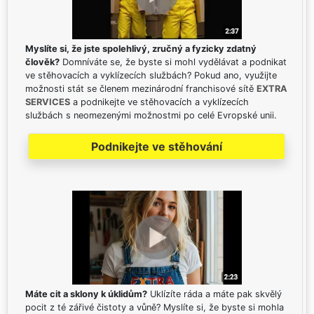
Myslíte si, že jste spolehlivý, zručný a fyzicky zdatný
člověk?
Domníváte se, že byste si mohl vydělávat a podnikat
ve stěhovacích a vyklízecích službách? Pokud ano, využijte
možnosti stát se členem mezinárodní franchisové sítě
EXTRA
SERVICES
a podnikejte ve stěhovacích a vyklízecích
službách s neomezenými možnostmi po celé Evropské unii.
Podnikejte ve stěhování
Máte cit a sklony k úklidům?
Uklízíte ráda a máte pak skvělý
pocit z té zářivé čistoty a vůně? Myslíte si, že byste si mohla