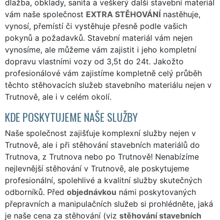
dlažba, obklady, sanita a veškerý další stavební materiál
vám naše společnost
EXTRA STĚHOVÁNÍ
nastěhuje,
vynosí, přemístí či vystěhuje přesně podle vašich
pokynů a požadavků. Stavební materiál vám nejen
vynosíme, ale můžeme vám zajistit i jeho kompletní
dopravu vlastními vozy od 3,5t do 24t. Jakožto
profesionálové vám zajistíme kompletně celý průběh
těchto stěhovacích služeb stavebního materiálu nejen v
Trutnově, ale i v celém okolí.
KDE POSKYTUJEME NAŠE SLUŽBY
Naše společnost zajišťuje komplexní služby nejen v
Trutnově, ale i při stěhování stavebních materiálů do
Trutnova, z Trutnova nebo po Trutnově! Nenabízíme
nejlevnější stěhování v Trutnově, ale poskytujeme
profesionální, spolehlivé a kvalitní služby skutečných
odborníků. Před
objednávkou
námi poskytovaných
přepravních a manipulačních služeb si prohlédněte, jaká
je naše cena za stěhování (viz
stěhování stavebních