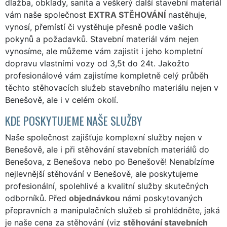
dlažba, obklady, sanita a veškerý další stavební materiál
vám naše společnost
EXTRA STĚHOVÁNÍ
nastěhuje,
vynosí, přemístí či vystěhuje přesně podle vašich
pokynů a požadavků. Stavební materiál vám nejen
vynosíme, ale můžeme vám zajistit i jeho kompletní
dopravu vlastními vozy od 3,5t do 24t. Jakožto
profesionálové vám zajistíme kompletně celý průběh
těchto stěhovacích služeb stavebního materiálu nejen v
Benešově, ale i v celém okolí.
KDE POSKYTUJEME NAŠE SLUŽBY
Naše společnost zajišťuje komplexní služby nejen v
Benešově, ale i při stěhování stavebních materiálů do
Benešova, z Benešova nebo po Benešově! Nenabízíme
nejlevnější stěhování v Benešově, ale poskytujeme
profesionální, spolehlivé a kvalitní služby skutečných
odborníků. Před
objednávkou
námi poskytovaných
přepravních a manipulačních služeb si prohlédněte, jaká
je naše cena za stěhování (viz
stěhování stavebních