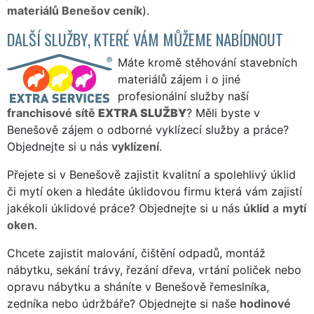
materiálů Benešov ceník
).
DALŠÍ SLUŽBY, KTERÉ VÁM MŮŽEME NABÍDNOUT
Máte kromě stěhování stavebních
materiálů zájem i o jiné
profesionální služby naší
franchisové sítě
EXTRA SLUŽBY
? Měli byste v
Benešově zájem o odborné vyklízecí služby a práce?
Objednejte si u nás
vyklízení
.
Přejete si v Benešově zajistit kvalitní a spolehlivý úklid
či mytí oken a hledáte úklidovou firmu která vám zajistí
jakékoli úklidové práce? Objednejte si u nás
úklid
a
mytí
oken
.
Chcete zajistit malování, čištění odpadů, montáž
nábytku, sekání trávy, řezání dřeva, vrtání poliček nebo
opravu nábytku a sháníte v Benešově řemeslníka,
zedníka nebo údržbáře? Objednejte si naše
hodinové