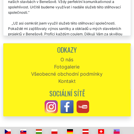
zajistila přepravu, nastěhování, a rozmístění různé sanity a oken na
našich stavbách v Benešově. Vždy perfektní komunikativnost a
spolehlivost. Určitě budeme využívat i nadále služeb této stěhovací
společnosti.
Už asi osmkrát jsem využil služeb této stěhovací společnosti.
Pokaždé mi zajišťovaly výnos sanitky a obkladů u mých stavebních
projektů v Benešově. Profíci každým coulem. Děkuji Vám za skvělou
dlouhodobou spolupráci.
ODKAZY
Na základě doporučení jsem využila služeb společnosti EXTRA
STĚHOVÁNÍ, aby mi zajistili různé rozmístění stavebních materiálů v
O nás
mé novostavbě. Jsou přesný, spolehlivý a pracovitý. Jejich stěhovací
Fotogalerie
práci doporučuji.
Všeobecné obchodní podmínky
Kontakt
SOCIÁLNÍ SÍTĚ