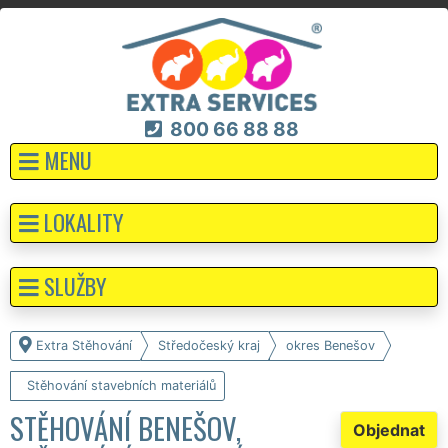
800 66 88 88
MENU
LOKALITY
SLUŽBY
Extra Stěhování
Středočeský kraj
okres Benešov
Stěhování stavebních materiálů
STĚHOVÁNÍ BENEŠOV,
Objednat