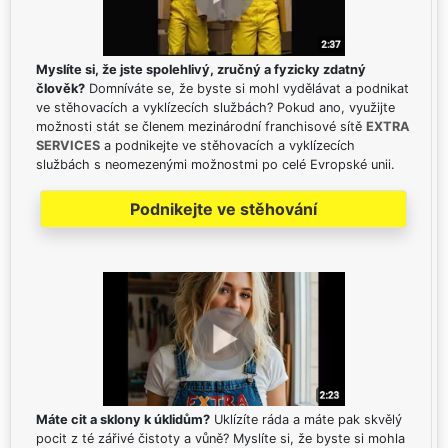
Myslíte si, že jste spolehlivý, zručný a fyzicky zdatný
člověk?
Domníváte se, že byste si mohl vydělávat a podnikat
ve stěhovacích a vyklízecích službách? Pokud ano, využijte
možnosti stát se členem mezinárodní franchisové sítě
EXTRA
SERVICES
a podnikejte ve stěhovacích a vyklízecích
službách s neomezenými možnostmi po celé Evropské unii.
Podnikejte ve stěhování
Máte cit a sklony k úklidům?
Uklízíte ráda a máte pak skvělý
pocit z té zářivé čistoty a vůně? Myslíte si, že byste si mohla