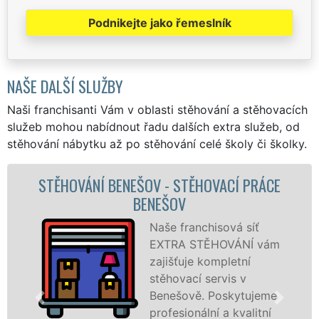
Podnikejte jako řemeslník
NAŠE DALŠÍ SLUŽBY
Naši franchisanti Vám v oblasti stěhování a stěhovacích
služeb mohou nabídnout řadu dalších extra služeb, od
stěhování nábytku až po stěhování celé školy či školky.
Í PRÁCE
STĚHOVACÍ SLUŽBA BENEŠOV 
STĚHOVACÍ FIRMA BENEŠOV
á síť
Poskytujeme
ÁNÍ vám
stěhovací slu
etní
Benešově na
s v
špičkové úrov
kytujeme
speciální stěh
kvalitní
technikou. Ty