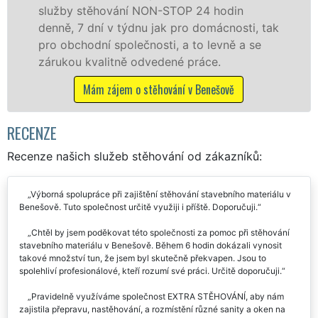
in
služby zajišťujeme domácnostem i fir
osti, tak
celém okresu Benešov se zárukou kval
ě a se
franchisové sítě EXTRA STĚHOVÁNÍ.
Nabízíme stěhovací služby NON-STOP
včetně víkendů a svátků bez příplatků.
ě
Mám zájem o stěhovací služby v Benešov
RECENZE
Recenze našich služeb stěhování od zákazníků:
Výborná spolupráce při zajištění stěhování stavebního materiálu v
Benešově. Tuto společnost určitě využiji i příště. Doporučuji.
Chtěl by jsem poděkovat této společnosti za pomoc při stěhování
stavebního materiálu v Benešově. Během 6 hodin dokázali vynosit
takové množství tun, že jsem byl skutečně překvapen. Jsou to
spolehliví profesionálové, kteří rozumí své práci. Určitě doporučuji.
Pravidelně využíváme společnost EXTRA STĚHOVÁNÍ, aby nám