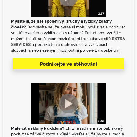
Myslíte si, že jste spolehlivý, zručný a fyzicky zdatný
člověk?
Domníváte se, že byste si mohl vydělávat a podnikat
ve stěhovacích a vyklízecích službách? Pokud ano, využijte
možnosti stát se členem mezinárodní franchisové sítě
EXTRA
SERVICES
a podnikejte ve stěhovacích a vyklízecích
službách s neomezenými možnostmi po celé Evropské unii.
Podnikejte ve stěhování
Máte cit a sklony k úklidům?
Uklízíte ráda a máte pak skvělý
pocit z té zářivé čistoty a vůně? Myslíte si, že byste si mohla