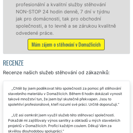
služby zajišťujeme domácnostem i firmám v
celém okresu Domažlice se zárukou kvality
franchisové sítě EXTRA STĚHOVÁNÍ.
Nabízíme stěhovací služby NON-STOP
včetně víkendů a svátků bez příplatků.
Mám zájem o stěhovací služby v Domažlicích
RECENZE
Recenze našich služeb stěhování od zákazníků:
Chtěl by jsem poděkovat této společnosti za pomoc při stěhování
stavebního materiálu v Domažlicích. Během 6 hodin dokázali vynosit
takové množství tun, že jsem byl skutečně překvapen. Jsou to
spolehliví profesionálové, kteří rozumí své práci. Určitě doporučuji.
Už asi osmkrát jsem využil služeb této stěhovací společnosti.
Pokaždé mi zajišťovaly výnos sanitky a obkladů u mých stavebních
projektů v Domažlicích. Profíci každým coulem. Děkuji Vám za
skvělou dlouhodobou spolupráci.