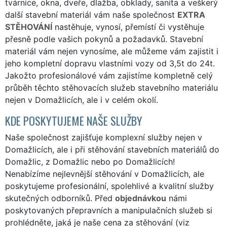
tvárnice, okna, dveře, dlažba, obklady, sanita a veškerý
další stavební materiál vám naše společnost
EXTRA
STĚHOVÁNÍ
nastěhuje, vynosí, přemístí či vystěhuje
přesně podle vašich pokynů a požadavků. Stavební
materiál vám nejen vynosíme, ale můžeme vám zajistit i
jeho kompletní dopravu vlastními vozy od 3,5t do 24t.
Jakožto profesionálové vám zajistíme kompletně celý
průběh těchto stěhovacích služeb stavebního materiálu
nejen v Domažlicích, ale i v celém okolí.
KDE POSKYTUJEME NAŠE SLUŽBY
Naše společnost zajišťuje komplexní služby nejen v
Domažlicích, ale i při stěhování stavebních materiálů do
Domažlic, z Domažlic nebo po Domažlicích!
Nenabízíme nejlevnější stěhování v Domažlicích, ale
poskytujeme profesionální, spolehlivé a kvalitní služby
skutečných odborníků. Před
objednávkou
námi
poskytovaných přepravních a manipulačních služeb si
prohlédněte, jaká je naše cena za stěhování (viz