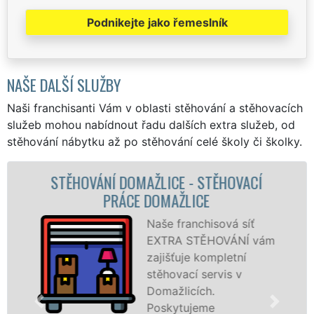
Podnikejte jako řemeslník
NAŠE DALŠÍ SLUŽBY
Naši franchisanti Vám v oblasti stěhování a stěhovacích
služeb mohou nabídnout řadu dalších extra služeb, od
stěhování nábytku až po stěhování celé školy či školky.
STĚHOVACÍ SLUŽBA DOMAŽLICE -
STĚHOVACÍ FIRMA DOMAŽLICE
Poskytujeme
stěhovací služby v
Domažlicích na
špičkové úrovni se
speciální stěhovací
technikou. Tyto