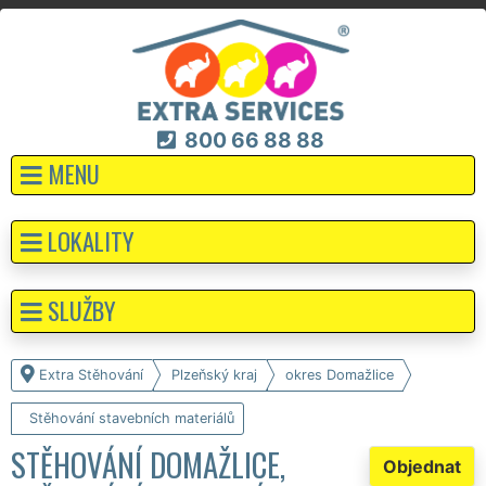
800 66 88 88
MENU
LOKALITY
SLUŽBY
Extra Stěhování
Plzeňský kraj
okres Domažlice
Stěhování stavebních materiálů
STĚHOVÁNÍ DOMAŽLICE,
Objednat