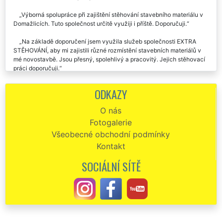
Výborná spolupráce při zajištění stěhování stavebního materiálu v
Domažlicích. Tuto společnost určitě využiji i příště. Doporučuji.
Na základě doporučení jsem využila služeb společnosti EXTRA
STĚHOVÁNÍ, aby mi zajistili různé rozmístění stavebních materiálů v
mé novostavbě. Jsou přesný, spolehlivý a pracovitý. Jejich stěhovací
práci doporučuji.
Pravidelně využíváme společnost EXTRA STĚHOVÁNÍ, aby nám
ODKAZY
zajistila přepravu, nastěhování, a rozmístění různé sanity a oken na
našich stavbách v Domažlicích. Vždy perfektní komunikativnost a
O nás
spolehlivost. Určitě budeme využívat i nadále služeb této stěhovací
Fotogalerie
společnosti.
Všeobecné obchodní podmínky
Kontakt
SOCIÁLNÍ SÍTĚ