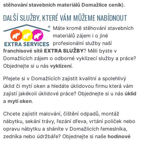
stěhování stavebních materiálů Domažlice ceník
).
DALŠÍ SLUŽBY, KTERÉ VÁM MŮŽEME NABÍDNOUT
Máte kromě stěhování stavebních
materiálů zájem i o jiné
profesionální služby naší
franchisové sítě
EXTRA SLUŽBY
? Měli byste v
Domažlicích zájem o odborné vyklízecí služby a práce?
Objednejte si u nás
vyklízení
.
Přejete si v Domažlicích zajistit kvalitní a spolehlivý
úklid či mytí oken a hledáte úklidovou firmu která vám
zajistí jakékoli úklidové práce? Objednejte si u nás
úklid
a
mytí oken
.
Chcete zajistit malování, čištění odpadů, montáž
nábytku, sekání trávy, řezání dřeva, vrtání poliček nebo
opravu nábytku a sháníte v Domažlicích řemeslníka,
zedníka nebo údržbáře? Objednejte si naše
hodinové