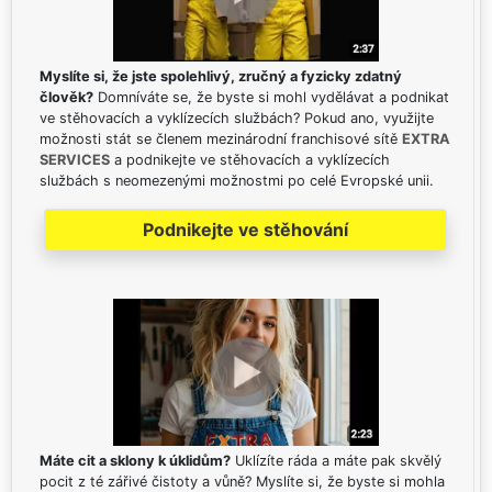
Myslíte si, že jste spolehlivý, zručný a fyzicky zdatný
člověk?
Domníváte se, že byste si mohl vydělávat a podnikat
ve stěhovacích a vyklízecích službách? Pokud ano, využijte
možnosti stát se členem mezinárodní franchisové sítě
EXTRA
SERVICES
a podnikejte ve stěhovacích a vyklízecích
službách s neomezenými možnostmi po celé Evropské unii.
Podnikejte ve stěhování
Máte cit a sklony k úklidům?
Uklízíte ráda a máte pak skvělý
pocit z té zářivé čistoty a vůně? Myslíte si, že byste si mohla