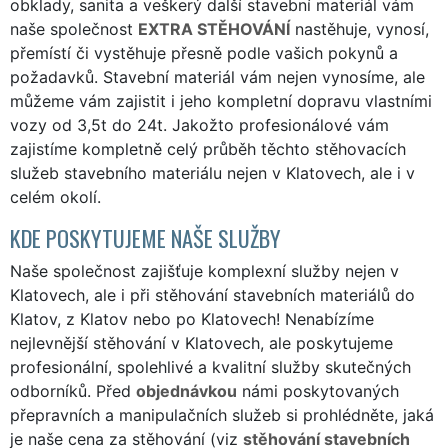
obklady, sanita a veškerý další stavební materiál vám
naše společnost
EXTRA STĚHOVÁNÍ
nastěhuje, vynosí,
přemístí či vystěhuje přesně podle vašich pokynů a
požadavků. Stavební materiál vám nejen vynosíme, ale
můžeme vám zajistit i jeho kompletní dopravu vlastními
vozy od 3,5t do 24t. Jakožto profesionálové vám
zajistíme kompletně celý průběh těchto stěhovacích
služeb stavebního materiálu nejen v Klatovech, ale i v
celém okolí.
KDE POSKYTUJEME NAŠE SLUŽBY
Naše společnost zajišťuje komplexní služby nejen v
Klatovech, ale i při stěhování stavebních materiálů do
Klatov, z Klatov nebo po Klatovech! Nenabízíme
nejlevnější stěhování v Klatovech, ale poskytujeme
profesionální, spolehlivé a kvalitní služby skutečných
odborníků. Před
objednávkou
námi poskytovaných
přepravních a manipulačních služeb si prohlédněte, jaká
je naše cena za stěhování (viz
stěhování stavebních