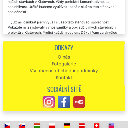
zajistila přepravu, nastěhování, a rozmístění různé sanity a oken na
našich stavbách v Klatovech. Vždy perfektní komunikativnost a
spolehlivost. Určitě budeme využívat i nadále služeb této stěhovací
společnosti.
Už asi osmkrát jsem využil služeb této stěhovací společnosti.
Pokaždé mi zajišťovaly výnos sanitky a obkladů u mých stavebních
projektů v Klatovech. Profíci každým coulem. Děkuji Vám za skvělou
dlouhodobou spolupráci.
ODKAZY
Na základě doporučení jsem využila služeb společnosti EXTRA
STĚHOVÁNÍ, aby mi zajistili různé rozmístění stavebních materiálů v
O nás
mé novostavbě. Jsou přesný, spolehlivý a pracovitý. Jejich stěhovací
Fotogalerie
práci doporučuji.
Všeobecné obchodní podmínky
Kontakt
SOCIÁLNÍ SÍTĚ