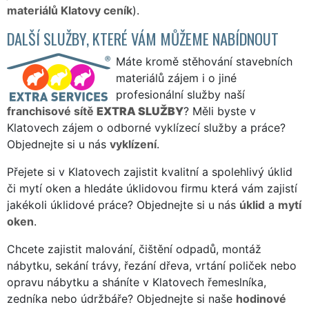
materiálů Klatovy ceník
).
DALŠÍ SLUŽBY, KTERÉ VÁM MŮŽEME NABÍDNOUT
Máte kromě stěhování stavebních
materiálů zájem i o jiné
profesionální služby naší
franchisové sítě
EXTRA SLUŽBY
? Měli byste v
Klatovech zájem o odborné vyklízecí služby a práce?
Objednejte si u nás
vyklízení
.
Přejete si v Klatovech zajistit kvalitní a spolehlivý úklid
či mytí oken a hledáte úklidovou firmu která vám zajistí
jakékoli úklidové práce? Objednejte si u nás
úklid
a
mytí
oken
.
Chcete zajistit malování, čištění odpadů, montáž
nábytku, sekání trávy, řezání dřeva, vrtání poliček nebo
opravu nábytku a sháníte v Klatovech řemeslníka,
zedníka nebo údržbáře? Objednejte si naše
hodinové