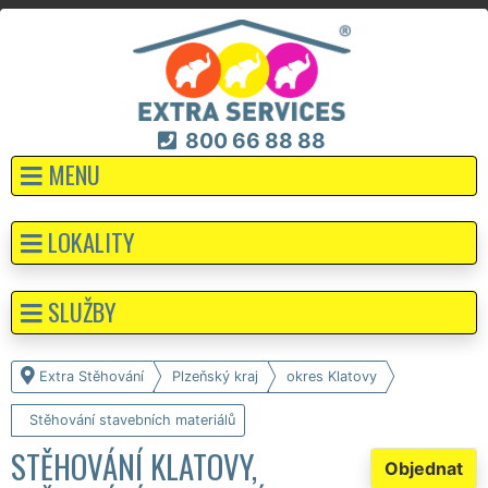
800 66 88 88
MENU
LOKALITY
SLUŽBY
Extra Stěhování
Plzeňský kraj
okres Klatovy
Stěhování stavebních materiálů
STĚHOVÁNÍ KLATOVY,
Objednat