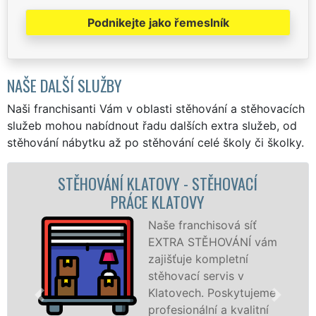
Podnikejte jako řemeslník
NAŠE DALŠÍ SLUŽBY
Naši franchisanti Vám v oblasti stěhování a stěhovacích
služeb mohou nabídnout řadu dalších extra služeb, od
stěhování nábytku až po stěhování celé školy či školky.
TĚHOVACÍ
STĚHOVACÍ SLUŽBA KLATO
STĚHOVACÍ FIRMA KLAT
hisová síť
Poskytuj
ĚHOVÁNÍ vám
stěhovací
ompletní
Klatovec
servis v
špičkové 
 Poskytujeme
speciální
ní a kvalitní
technikou