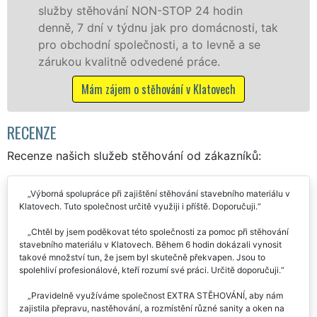
 hodin
služby zajišťujeme domácnostem i
omácnosti, tak
celém okresu Klatovy se zárukou k
levně a se
franchisové sítě EXTRA STĚHOVÁN
ce.
Nabízíme stěhovací služby NON-
včetně víkendů a svátků bez přípl
atovech
Mám zájem o stěhovací služby v Kl
RECENZE
Recenze našich služeb stěhování od zákazníků:
Výborná spolupráce při zajištění stěhování stavebního materiálu v
Klatovech. Tuto společnost určitě využiji i příště. Doporučuji.
Chtěl by jsem poděkovat této společnosti za pomoc při stěhování
stavebního materiálu v Klatovech. Během 6 hodin dokázali vynosit
takové množství tun, že jsem byl skutečně překvapen. Jsou to
spolehliví profesionálové, kteří rozumí své práci. Určitě doporučuji.
Pravidelně využíváme společnost EXTRA STĚHOVÁNÍ, aby nám