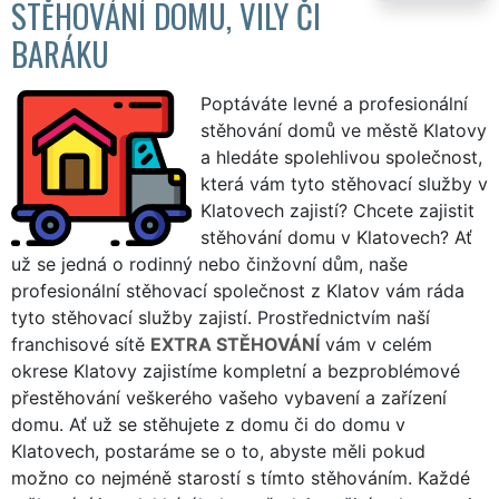
STĚHOVÁNÍ DOMU, VILY ČI
BARÁKU
Poptáváte levné a profesionální
stěhování domů ve městě Klatovy
a hledáte spolehlivou společnost,
která vám tyto stěhovací služby v
Klatovech zajistí? Chcete zajistit
stěhování domu v Klatovech? Ať
už se jedná o rodinný nebo činžovní dům, naše
profesionální stěhovací společnost z Klatov vám ráda
tyto stěhovací služby zajistí. Prostřednictvím naší
franchisové sítě
EXTRA STĚHOVÁNÍ
vám v celém
okrese Klatovy zajistíme kompletní a bezproblémové
přestěhování veškerého vašeho vybavení a zařízení
domu. Ať už se stěhujete z domu či do domu v
Klatovech, postaráme se o to, abyste měli pokud
možno co nejméně starostí s tímto stěhováním. Každé