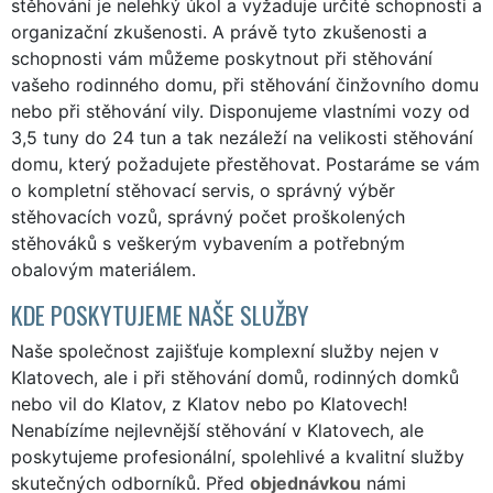
stěhování je nelehký úkol a vyžaduje určité schopnosti a
organizační zkušenosti. A právě tyto zkušenosti a
schopnosti vám můžeme poskytnout při stěhování
vašeho rodinného domu, při stěhování činžovního domu
nebo při stěhování vily. Disponujeme vlastními vozy od
3,5 tuny do 24 tun a tak nezáleží na velikosti stěhování
domu, který požadujete přestěhovat. Postaráme se vám
o kompletní stěhovací servis, o správný výběr
stěhovacích vozů, správný počet proškolených
stěhováků s veškerým vybavením a potřebným
obalovým materiálem.
KDE POSKYTUJEME NAŠE SLUŽBY
Naše společnost zajišťuje komplexní služby nejen v
Klatovech, ale i při stěhování domů, rodinných domků
nebo vil do Klatov, z Klatov nebo po Klatovech!
Nenabízíme nejlevnější stěhování v Klatovech, ale
poskytujeme profesionální, spolehlivé a kvalitní služby
skutečných odborníků. Před
objednávkou
námi