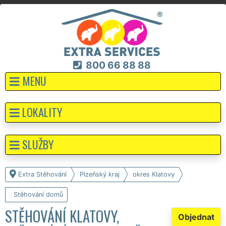
800 66 88 88
MENU
LOKALITY
SLUŽBY
Extra Stěhování
Plzeňský kraj
okres Klatovy
Stěhování domů
STĚHOVÁNÍ KLATOVY,
Objednat