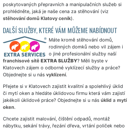
poskytovaných přepravních a manipulačních služeb si
prohlédněte, jaká je naše cena za stěhování (viz
stěhování domů Klatovy ceník
).
DALŠÍ SLUŽBY, KTERÉ VÁM MŮŽEME NABÍDNOUT
Máte kromě stěhování domů,
rodinných domků nebo vil zájem i
o jiné profesionální služby naší
franchisové sítě
EXTRA SLUŽBY
? Měli byste v
Klatovech zájem o odborné vyklízecí služby a práce?
Objednejte si u nás
vyklízení
.
Přejete si v Klatovech zajistit kvalitní a spolehlivý úklid
či mytí oken a hledáte úklidovou firmu která vám zajistí
jakékoli úklidové práce? Objednejte si u nás
úklid
a
mytí
oken
.
Chcete zajistit malování, čištění odpadů, montáž
nábytku, sekání trávy, řezání dřeva, vrtání poliček nebo