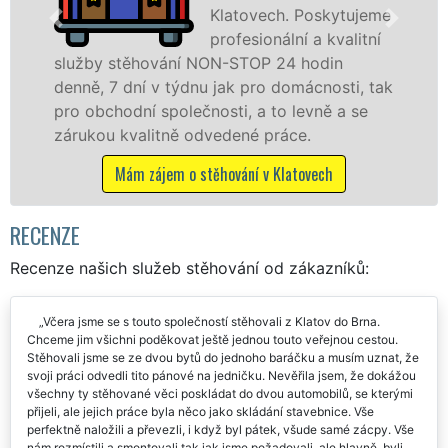
 Poskytujeme
speciální
ní a kvalitní
technikou
 hodin
služby zajišťujeme domácnostem i
omácnosti, tak
celém okresu Klatovy se zárukou k
levně a se
franchisové sítě EXTRA STĚHOVÁN
ce.
Nabízíme stěhovací služby NON-
včetně víkendů a svátků bez přípl
atovech
Mám zájem o stěhovací služby v Kl
RECENZE
Recenze našich služeb stěhování od zákazníků:
Včera jsme se s touto společností stěhovali z Klatov do Brna.
Chceme jim všichni poděkovat ještě jednou touto veřejnou cestou.
Stěhovali jsme se ze dvou bytů do jednoho baráčku a musím uznat, že
svoji práci odvedli tito pánové na jedničku. Nevěřila jsem, že dokážou
všechny ty stěhované věci poskládat do dvou automobilů, se kterými
přijeli, ale jejich práce byla něco jako skládání stavebnice. Vše