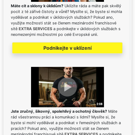
Máte cit a sklony k úklidům?
Uklízíte ráda a máte pak skvělý
pocit z té zářivé čistoty a vůně? Myslíte si, že byste si mohla
vydělávat a podnikat v úklidových službách? Pokud ano,
využijte možnosti stát se členem mezinárodní franchisové
sítě
EXTRA SERVICES
a podnikejte v úklidových službách s
neomezenými možnostmi po celé Evropské unii.
Podnikejte v uklízení
Jste zručný, šikovný, spolehlivý a ochotný člověk?
Máte
rád všestrannou práci a komunikaci s lidmi? Myslíte si, že
byste si mohl vydělávat a podnikat v řemeslných službách a
pracích? Pokud ano, využijte možnosti stát se členem
mezinárodní franchisové sítě
EXTRA SERVICES
a podnikejte