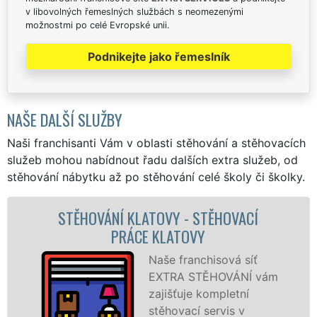
v libovolných řemeslných službách s neomezenými
možnostmi po celé Evropské unii.
Podnikejte jako řemeslník
NAŠE DALŠÍ SLUŽBY
Naši franchisanti Vám v oblasti stěhování a stěhovacích
služeb mohou nabídnout řadu dalších extra služeb, od
stěhování nábytku až po stěhování celé školy či školky.
TĚHOVACÍ
STĚHOVACÍ SLUŽBA KLATO
STĚHOVACÍ FIRMA KLAT
hisová síť
Poskytuj
ĚHOVÁNÍ vám
stěhovací
ompletní
Klatovec
servis v
špičkové 