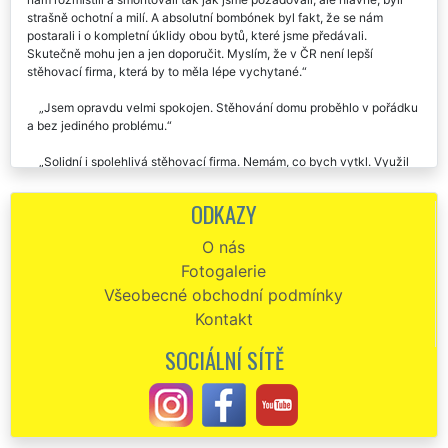
perfektně naložili a převezli, i když byl pátek, všude samé zácpy. Vše
nám rozmístili a smontovali tak jak jsme požadovali, ale hlavně, byli
strašně ochotní a milí. A absolutní bombónek byl fakt, že se nám
postarali i o kompletní úklidy obou bytů, které jsme předávali.
Skutečně mohu jen a jen doporučit. Myslím, že v ČR není lepší
stěhovací firma, která by to měla lépe vychytané.
Jsem opravdu velmi spokojen. Stěhování domu proběhlo v pořádku
a bez jediného problému.
Solidní i spolehlivá stěhovací firma. Nemám, co bych vytkl. Využil
jsem jejich služby už třikrát, naposledy při stěhování domu v
Klatovech a pokaždé v pořádku. Doporučuji.
ODKAZY
Stěhovací firma byla velmi profesionální, se službami stěhování
O nás
baráku jsme byli velice spokojeni.
Fotogalerie
Dobrý den, mnohokrát děkuji Vašim stěhovákům. Přestěhovali můj
Všeobecné obchodní podmínky
dům v Klatovech i o svátcích. Vše proběhlo na jedničku. Ještě jednou
Kontakt
děkuji.
SOCIÁLNÍ SÍTĚ
EXTRA STĚHOVÁNÍ – extra fakt sedí. Stěhování bez jakéhokoli
problému. Přijeli přesně na čas a celý dům odstěhovali ještě rychleji,
než jsme plánovali. v Klatovech doporučuju stěhování s touto
společností.