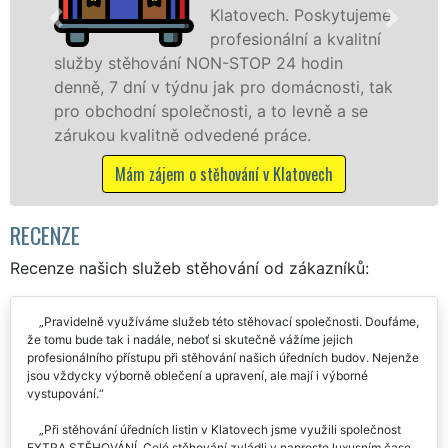
eme
speciální stěhovací
ní
technikou. Tyto
služby zajišťujeme domácnostem i firmám v
tak
celém okresu Klatovy se zárukou kvality
franchisové sítě EXTRA STĚHOVÁNÍ.
Nabízíme stěhovací služby NON-STOP
včetně víkendů a svátků bez příplatků.
Mám zájem o stěhovací služby v Klatovech
RECENZE
Recenze našich služeb stěhování od zákazníků:
Pravidelně využíváme služeb této stěhovací společnosti. Doufáme,
že tomu bude tak i nadále, neboť si skutečně vážíme jejich
profesionálního přístupu při stěhování našich úředních budov. Nejenže
jsou vždycky výborně oblečení a upravení, ale mají i výborné
vystupování.