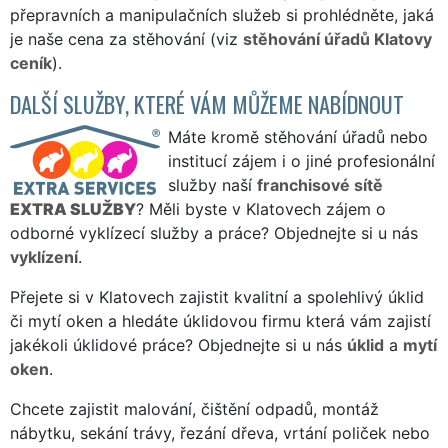
přepravních a manipulačních služeb si prohlédněte, jaká
je naše cena za stěhování (viz
stěhování úřadů Klatovy
ceník
).
DALŠÍ SLUŽBY, KTERÉ VÁM MŮŽEME NABÍDNOUT
Máte kromě stěhování úřadů nebo
institucí zájem i o jiné profesionální
služby naší
franchisové sítě
EXTRA SLUŽBY
? Měli byste v Klatovech zájem o
odborné vyklízecí služby a práce? Objednejte si u nás
vyklízení
.
Přejete si v Klatovech zajistit kvalitní a spolehlivý úklid
či mytí oken a hledáte úklidovou firmu která vám zajistí
jakékoli úklidové práce? Objednejte si u nás
úklid
a
mytí
oken
.
Chcete zajistit malování, čištění odpadů, montáž
nábytku, sekání trávy, řezání dřeva, vrtání poliček nebo