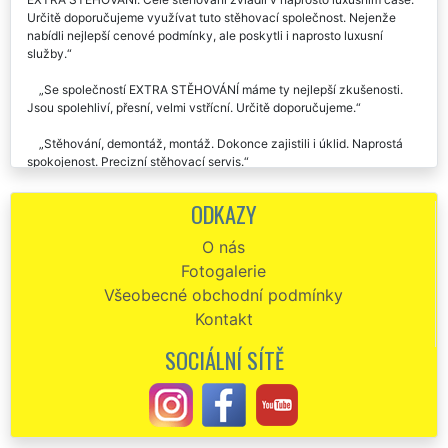
Při stěhování úředních listin v Klatovech jsme využili společnost
EXTRA STĚHOVÁNÍ. Celé stěhování zvládli v naprosto luxusním čase.
Určitě doporučujeme využívat tuto stěhovací společnost. Nejenže
nabídli nejlepší cenové podmínky, ale poskytli i naprosto luxusní
služby.
Se společností EXTRA STĚHOVÁNÍ máme ty nejlepší zkušenosti.
Jsou spolehliví, přesní, velmi vstřícní. Určitě doporučujeme.
Stěhování, demontáž, montáž. Dokonce zajistili i úklid. Naprostá
spokojenost. Precizní stěhovací servis.
ODKAZY
O nás
Fotogalerie
Všeobecné obchodní podmínky
Kontakt
SOCIÁLNÍ SÍTĚ