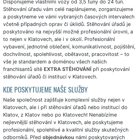
Disponujeme vlastními vozy od 3,5 tuny do 24 tun.
Stěhování úřadu vám celé naplánujeme, zorganizujeme
a poskytneme ve vámi vybraných časových intervalech
včetně případných oprav či úklidů. Stěhování úřadů je
poskytováno na nejvyšší možné profesionální úrovni, a
to nejen v Klatovech, ale i v okolí. Profesionální
vybavení, jednotné oblečení, komunikativnost, pojištění,
dochvilnost, spolehlivost, obětavost, pracovitost – to
vše je standardem a doménou všech našich
franchisantů sítě
EXTRA STĚHOVÁNÍ
při poskytování
stěhování úřadů či institucí v Klatovech.
KDE POSKYTUJEME NAŠE SLUŽBY
Naše společnost zajišťuje komplexní služby nejen v
Klatovech, ale i při stěhování úřadů nebo institucí do
Klatov, z Klatov nebo po Klatovech! Nenabízíme
nejlevnější stěhování v Klatovech, ale poskytujeme
profesionální, spolehlivé a kvalitní služby skutečných
odborníků. Před
objednávkou
námi poskytovaných