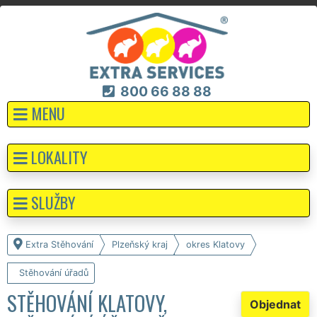
800 66 88 88
MENU
LOKALITY
SLUŽBY
Extra Stěhování
Plzeňský kraj
okres Klatovy
Stěhování úřadů
STĚHOVÁNÍ KLATOVY,
Objednat