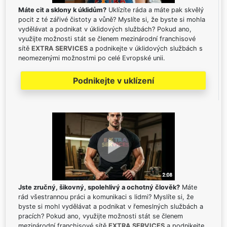
Máte cit a sklony k úklidům?
Uklízíte ráda a máte pak skvělý
pocit z té zářivé čistoty a vůně? Myslíte si, že byste si mohla
vydělávat a podnikat v úklidových službách? Pokud ano,
využijte možnosti stát se členem mezinárodní franchisové
sítě
EXTRA SERVICES
a podnikejte v úklidových službách s
neomezenými možnostmi po celé Evropské unii.
Podnikejte v uklízení
Jste zručný, šikovný, spolehlivý a ochotný člověk?
Máte
rád všestrannou práci a komunikaci s lidmi? Myslíte si, že
byste si mohl vydělávat a podnikat v řemeslných službách a
pracích? Pokud ano, využijte možnosti stát se členem
mezinárodní franchisové sítě
EXTRA SERVICES
a podnikejte