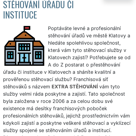
STĚHOVÁNÍ ÚŘADU ČI
INSTITUCE
Poptáváte levné a profesionální
stěhování úřadů ve městě Klatovy a
hledáte spolehlivou společnost,
která vám tyto stěhovací služby v
Klatovech zajistí? Potřebujete se od
A do Z postarat o přestěhování
úřadu či instituce v Klatovech a sháníte kvalitní a
prověřenou stěhovací službu? Franchisová síť
stěhováků s názvem
EXTRA STĚHOVÁNÍ
vám tyto
služby velmi ráda poskytne a zajistí. Tato společnost
byla založena v roce 2006 a za celou dobu své
existence má desítky franchisových poboček
profesionálních stěhováků, jejichž prostřednictvím vám
kdykoli zajistí a poskytne veškeré stěhovací a vyklízecí
služby spojené se stěhováním úřadů a institucí.