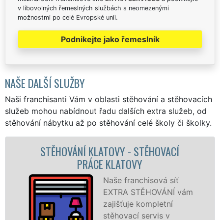
v libovolných řemeslných službách s neomezenými
možnostmi po celé Evropské unii.
Podnikejte jako řemeslník
NAŠE DALŠÍ SLUŽBY
Naši franchisanti Vám v oblasti stěhování a stěhovacích
služeb mohou nabídnout řadu dalších extra služeb, od
stěhování nábytku až po stěhování celé školy či školky.
STĚHOVACÍ SLUŽBA KLATOVY -
STĚHOVACÍ FIRMA KLATOVY
Poskytujeme
vám
stěhovací služby v
Klatovech na
špičkové úrovni se