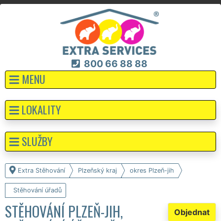
800 66 88 88
MENU
LOKALITY
SLUŽBY
Extra Stěhování
Plzeňský kraj
okres Plzeň-jih
Stěhování úřadů
STĚHOVÁNÍ PLZEŇ-JIH,
Objednat