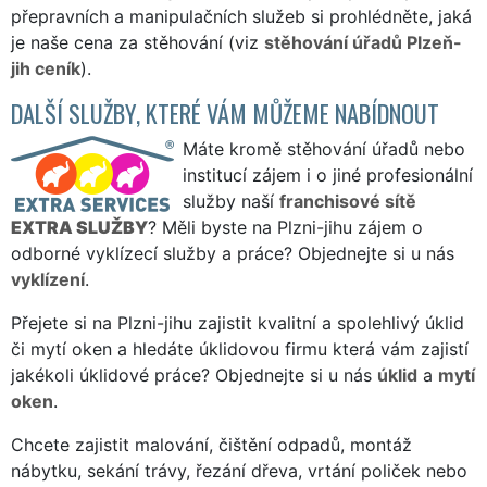
přepravních a manipulačních služeb si prohlédněte, jaká
je naše cena za stěhování (viz
stěhování úřadů Plzeň-
jih ceník
).
DALŠÍ SLUŽBY, KTERÉ VÁM MŮŽEME NABÍDNOUT
Máte kromě stěhování úřadů nebo
institucí zájem i o jiné profesionální
služby naší
franchisové sítě
EXTRA SLUŽBY
? Měli byste na Plzni-jihu zájem o
odborné vyklízecí služby a práce? Objednejte si u nás
vyklízení
.
Přejete si na Plzni-jihu zajistit kvalitní a spolehlivý úklid
či mytí oken a hledáte úklidovou firmu která vám zajistí
jakékoli úklidové práce? Objednejte si u nás
úklid
a
mytí
oken
.
Chcete zajistit malování, čištění odpadů, montáž
nábytku, sekání trávy, řezání dřeva, vrtání poliček nebo