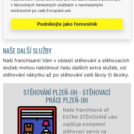
v libovolných řemeslných službách s neomezenými
možnostmi po celé Evropské unii.
Podnikejte jako řemeslník
NAŠE DALŠÍ SLUŽBY
Naši franchisanti Vám v oblasti stěhování a stěhovacích
služeb mohou nabídnout řadu dalších extra služeb, od
stěhování nábytku až po stěhování celé školy či školky.
ĚHOVACÍ
STĚHOVACÍ SLUŽBA PLZEŇ-JI
STĚHOVACÍ FIRMA PLZEŇ-J
ová síť
Poskytujem
OVÁNÍ vám
stěhovací s
pletní
Plzni-jihu n
vis na
špičkové úr