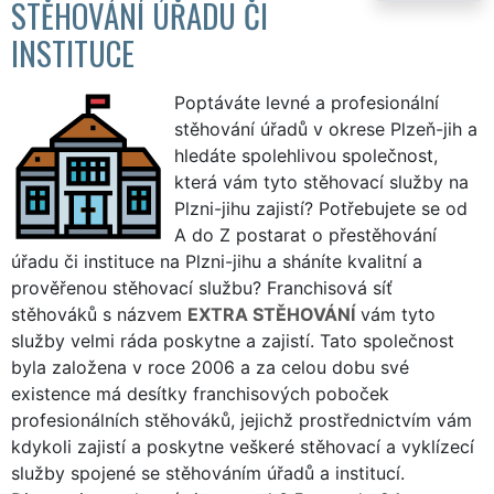
STĚHOVÁNÍ ÚŘADU ČI
INSTITUCE
Poptáváte levné a profesionální
stěhování úřadů v okrese Plzeň-jih a
hledáte spolehlivou společnost,
která vám tyto stěhovací služby na
Plzni-jihu zajistí? Potřebujete se od
A do Z postarat o přestěhování
úřadu či instituce na Plzni-jihu a sháníte kvalitní a
prověřenou stěhovací službu? Franchisová síť
stěhováků s názvem
EXTRA STĚHOVÁNÍ
vám tyto
služby velmi ráda poskytne a zajistí. Tato společnost
byla založena v roce 2006 a za celou dobu své
existence má desítky franchisových poboček
profesionálních stěhováků, jejichž prostřednictvím vám
kdykoli zajistí a poskytne veškeré stěhovací a vyklízecí
služby spojené se stěhováním úřadů a institucí.