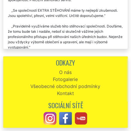
Stěhování, demontáž, montáž. Dokonce zajistili i úklid. Naprostá
spokojenost. Precizní stěhovací servis.
Se společností EXTRA STĚHOVÁNÍ máme ty nejlepší zkušenosti.
Jsou spolehliví, přesní, velmi vstřícní. Určitě doporučujeme.
Pravidelně využíváme služeb této stěhovací společnosti. Doufáme,
že tomu bude tak i nadále, neboť si skutečně vážíme jejich
profesionálního přístupu při stěhování našich úředních budov. Nejenže
jsou vždycky výborně oblečení a upravení, ale mají i výborné
vystupování.
ODKAZY
O nás
Fotogalerie
Všeobecné obchodní podmínky
Kontakt
SOCIÁLNÍ SÍTĚ