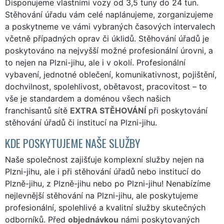
Disponujeme vlastními vozy od 3,5 tuny do 24 tun.
Stěhování úřadu vám celé naplánujeme, zorganizujeme
a poskytneme ve vámi vybraných časových intervalech
včetně případných oprav či úklidů. Stěhování úřadů je
poskytováno na nejvyšší možné profesionální úrovni, a
to nejen na Plzni-jihu, ale i v okolí. Profesionální
vybavení, jednotné oblečení, komunikativnost, pojištění,
dochvilnost, spolehlivost, obětavost, pracovitost – to
vše je standardem a doménou všech našich
franchisantů sítě
EXTRA STĚHOVÁNÍ
při poskytování
stěhování úřadů či institucí na Plzni-jihu.
KDE POSKYTUJEME NAŠE SLUŽBY
Naše společnost zajišťuje komplexní služby nejen na
Plzni-jihu, ale i při stěhování úřadů nebo institucí do
Plzně-jihu, z Plzně-jihu nebo po Plzni-jihu! Nenabízíme
nejlevnější stěhování na Plzni-jihu, ale poskytujeme
profesionální, spolehlivé a kvalitní služby skutečných
odborníků. Před
objednávkou
námi poskytovaných