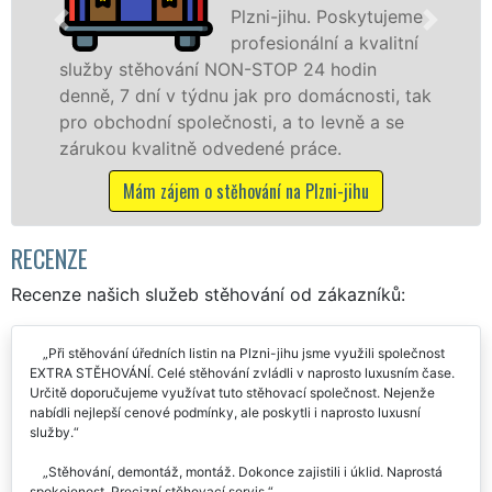
oskytujeme
speciální st
a kvalitní
technikou. 
odin
služby zajišťujeme domácnostem i f
cnosti, tak
celém okresu Plzeň-jih se zárukou kv
vně a se
franchisové sítě EXTRA STĚHOVÁNÍ.
.
Nabízíme stěhovací služby NON-ST
včetně víkendů a svátků bez příplatk
-jihu
Mám zájem o stěhovací služby na Plzni-
RECENZE
Recenze našich služeb stěhování od zákazníků:
Při stěhování úředních listin na Plzni-jihu jsme využili společnost
EXTRA STĚHOVÁNÍ. Celé stěhování zvládli v naprosto luxusním čase.
Určitě doporučujeme využívat tuto stěhovací společnost. Nejenže
nabídli nejlepší cenové podmínky, ale poskytli i naprosto luxusní
služby.