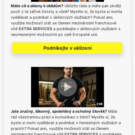
Máte cit a sklony k úklidům?
Uklízíte ráda a máte pak skvělý
pocit z té zářivé čistoty a vůně? Myslíte si, že byste si mohla
vydělávat a podnikat v úklidových službách? Pokud ano,
využijte možnosti stát se členem mezinárodní franchisové
sítě
EXTRA SERVICES
a podnikejte v úklidových službách s
neomezenými možnostmi po celé Evropské unii.
Podnikejte v uklízení
Jste zručný, šikovný, spolehlivý a ochotný člověk?
Máte
rád všestrannou práci a komunikaci s lidmi? Myslíte si, že
byste si mohl vydělávat a podnikat v řemeslných službách a
pracích? Pokud ano, využijte možnosti stát se členem
mezinárodní franchisové sítě
EXTRA SERVICES
a podnikejte