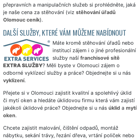
přepravních a manipulačních služeb si prohlédněte, jaká
je naše cena za stěhování (viz
stěhování úřadů
Olomouc ceník
).
DALŠÍ SLUŽBY, KTERÉ VÁM MŮŽEME NABÍDNOUT
Máte kromě stěhování úřadů nebo
institucí zájem i o jiné profesionální
služby naší
franchisové sítě
EXTRA SLUŽBY
? Měli byste v Olomouci zájem o
odborné vyklízecí služby a práce? Objednejte si u nás
vyklízení
.
Přejete si v Olomouci zajistit kvalitní a spolehlivý úklid
či mytí oken a hledáte úklidovou firmu která vám zajistí
jakékoli úklidové práce? Objednejte si u nás
úklid
a
mytí
oken
.
Chcete zajistit malování, čištění odpadů, montáž
nábytku, sekání trávy, řezání dřeva, vrtání poliček nebo