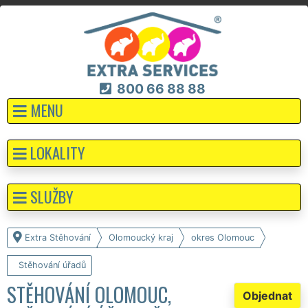
800 66 88 88
MENU
LOKALITY
SLUŽBY
Extra Stěhování
Olomoucký kraj
okres Olomouc
Stěhování úřadů
STĚHOVÁNÍ OLOMOUC,
Objednat