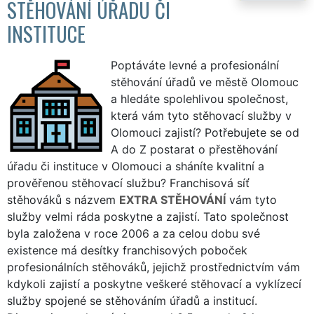
STĚHOVÁNÍ ÚŘADU ČI
INSTITUCE
Poptáváte levné a profesionální
stěhování úřadů ve městě Olomouc
a hledáte spolehlivou společnost,
která vám tyto stěhovací služby v
Olomouci zajistí? Potřebujete se od
A do Z postarat o přestěhování
úřadu či instituce v Olomouci a sháníte kvalitní a
prověřenou stěhovací službu? Franchisová síť
stěhováků s názvem
EXTRA STĚHOVÁNÍ
vám tyto
služby velmi ráda poskytne a zajistí. Tato společnost
byla založena v roce 2006 a za celou dobu své
existence má desítky franchisových poboček
profesionálních stěhováků, jejichž prostřednictvím vám
kdykoli zajistí a poskytne veškeré stěhovací a vyklízecí
služby spojené se stěhováním úřadů a institucí.