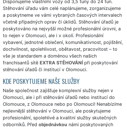
Disponujeme vlastními vozy od 3,5 tuny do 24 tun.
Stěhování úřadu vám celé naplánujeme, zorganizujeme
a poskytneme ve vámi vybraných časových intervalech
včetně případných oprav či úklidů. Stěhování úřadů je
poskytováno na nejvyšší možné profesionální úrovni, a
to nejen v Olomouci, ale i v okolí. Profesionální
vybavení, jednotné oblečení, komunikativnost, pojištění,
dochvilnost, spolehlivost, obětavost, pracovitost – to
vše je standardem a doménou všech našich
franchisantů sítě
EXTRA STĚHOVÁNÍ
při poskytování
stěhování úřadů či institucí v Olomouci.
KDE POSKYTUJEME NAŠE SLUŽBY
Naše společnost zajišťuje komplexní služby nejen v
Olomouci, ale i při stěhování úřadů nebo institucí do
Olomouce, z Olomouce nebo po Olomouci! Nenabízíme
nejlevnější stěhování v Olomouci, ale poskytujeme
profesionální, spolehlivé a kvalitní služby skutečných
odborníků. Před
objednávkou
námi poskytovaných