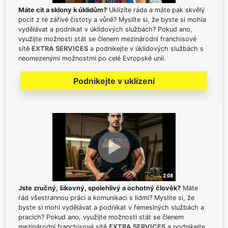
Máte cit a sklony k úklidům?
Uklízíte ráda a máte pak skvělý
pocit z té zářivé čistoty a vůně? Myslíte si, že byste si mohla
vydělávat a podnikat v úklidových službách? Pokud ano,
využijte možnosti stát se členem mezinárodní franchisové
sítě
EXTRA SERVICES
a podnikejte v úklidových službách s
neomezenými možnostmi po celé Evropské unii.
Podnikejte v uklízení
Jste zručný, šikovný, spolehlivý a ochotný člověk?
Máte
rád všestrannou práci a komunikaci s lidmi? Myslíte si, že
byste si mohl vydělávat a podnikat v řemeslných službách a
pracích? Pokud ano, využijte možnosti stát se členem
mezinárodní franchisové sítě
EXTRA SERVICES
a podnikejte