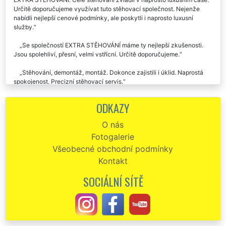
Při stěhování úředních listin v Olomouci jsme využili společnost
EXTRA STĚHOVÁNÍ. Celé stěhování zvládli v naprosto luxusním čase.
Určitě doporučujeme využívat tuto stěhovací společnost. Nejenže
nabídli nejlepší cenové podmínky, ale poskytli i naprosto luxusní
služby.
Se společností EXTRA STĚHOVÁNÍ máme ty nejlepší zkušenosti.
Jsou spolehliví, přesní, velmi vstřícní. Určitě doporučujeme.
Stěhování, demontáž, montáž. Dokonce zajistili i úklid. Naprostá
spokojenost. Precizní stěhovací servis.
ODKAZY
O nás
Fotogalerie
Všeobecné obchodní podmínky
Kontakt
SOCIÁLNÍ SÍTĚ