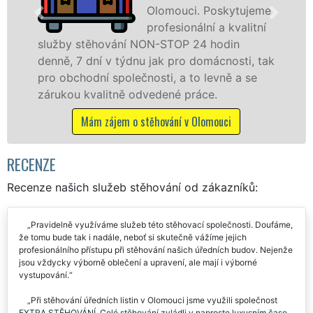
omouci. Poskytujeme
s
fesionální a kvalitní
t
STOP 24 hodin
služby zajišťujeme domác
k pro domácnosti, tak
celém okresu Olomouc se 
i, a to levně a se
franchisové sítě EXTRA S
ené práce.
Nabízíme stěhovací služ
včetně víkendů a svátků be
vání v Olomouci
Mám zájem o stěhovací sl
RECENZE
Recenze našich služeb stěhování od zákazníků:
Pravidelně využíváme služeb této stěhovací společnosti. Doufáme,
že tomu bude tak i nadále, neboť si skutečně vážíme jejich
profesionálního přístupu při stěhování našich úředních budov. Nejenže
jsou vždycky výborně oblečení a upravení, ale mají i výborné
vystupování.