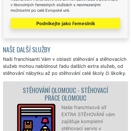
v libovolných řemeslných službách s neomezenými
možnostmi po celé Evropské unii.
Podnikejte jako řemeslník
NAŠE DALŠÍ SLUŽBY
Naši franchisanti Vám v oblasti stěhování a stěhovacích
služeb mohou nabídnout řadu dalších extra služeb, od
stěhování nábytku až po stěhování celé školy či školky.
UC - STĚHOVACÍ
STĚHOVACÍ SLUŽBA
LOMOUC
STĚHOVACÍ FIRM
e franchisová síť
P
TRA STĚHOVÁNÍ vám
s
išťuje kompletní
O
hovací servis v
š