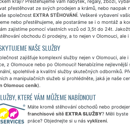
ém kraji? Přestěhujeme vám nábytek, regály, zboží, vybave
vat přestěhovat ze svých prodejen a krámů, nebo naopak 
naše společnost
EXTRA STĚHOVÁNÍ
. Veškeré vybavení vaš
jeme nebo přestěhujeme, ale postaráme se i o montáž a kom
ám zajistíme pomocí vlastních vozů od 3,5t do 24t. Jakož
těhování obchodu či prodejny, a to nejen v Olomouci, ale i 
SKYTUJEME NAŠE SLUŽBY
lečnost zajišťuje komplexní služby nejen v Olomouci, ale 
e, z Olomouce nebo po Olomouci! Nenabízíme nejlevnější 
nální, spolehlivé a kvalitní služby skutečných odborníků. P
ích a manipulačních služeb si prohlédněte, jaká je naše ce
n Olomouc ceník
).
SLUŽBY, KTERÉ VÁM MŮŽEME NABÍDNOUT
Máte kromě stěhování obchodů nebo prodejen z
franchisové sítě
EXTRA SLUŽBY
? Měli byste
práce? Objednejte si u nás
vyklízení
.