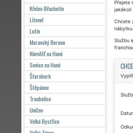
Přejete 
Křelov-Břuchotín
jakékoli
Litovel
Chcete z
nábytku
Lutín
Službu
Moravský Beroun
franchi
Náměšť na Hané
Senice na Hané
CHCE
Šternberk
Vyplň
Štěpánov
Služb
Troubelice
Uničov
Datu
Velká Bystřice
Odku
Velký Týnec