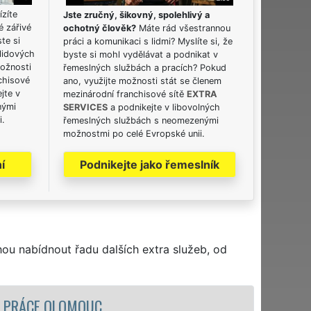
ízíte
Jste zručný, šikovný, spolehlivý a
é zářivé
ochotný člověk?
Máte rád všestrannou
ste si
práci a komunikaci s lidmi? Myslíte si, že
lidových
byste si mohl vydělávat a podnikat v
možnosti
řemeslných službách a pracích? Pokud
chisové
ano, využijte možnosti stát se členem
jte v
mezinárodní franchisové sítě
EXTRA
nými
SERVICES
a podnikejte v libovolných
i.
řemeslných službách s neomezenými
možnostmi po celé Evropské unii.
í
Podnikejte jako řemeslník
hou nabídnout řadu dalších extra služeb, od
STĚHOVACÍ SLUŽBA 