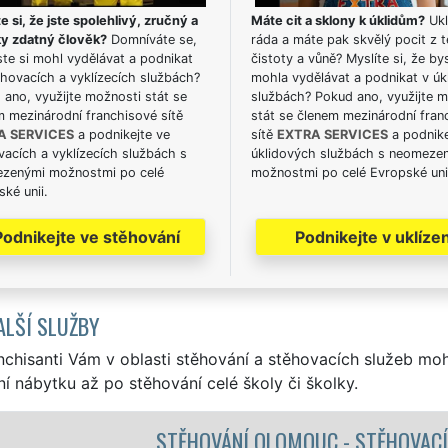
e si, že jste spolehlivý, zručný a
Máte cit a sklony k úklidům?
Ukl
ky zdatný člověk?
Domníváte se,
ráda a máte pak skvělý pocit z t
te si mohl vydělávat a podnikat
čistoty a vůně? Myslíte si, že by
hovacích a vyklízecích službách?
mohla vydělávat a podnikat v úk
ano, využijte možnosti stát se
službách? Pokud ano, využijte 
m mezinárodní franchisové sítě
stát se členem mezinárodní fran
A SERVICES
a podnikejte ve
sítě
EXTRA SERVICES
a podnike
acích a vyklízecích službách s
úklidových službách s neomeze
zenými možnostmi po celé
možnostmi po celé Evropské uni
ké unii.
Podnikejte ve stěhování
Podnikejte v uklízen
ALŠÍ SLUŽBY
nchisanti Vám v oblasti stěhování a stěhovacích služeb mo
í nábytku až po stěhování celé školy či školky.
LOMOUC - STĚHOVACÍ PRÁCE OLOMOUC