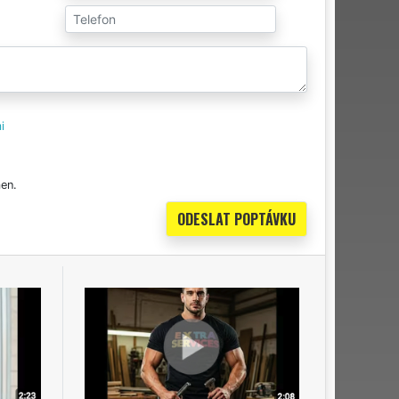
i
en.