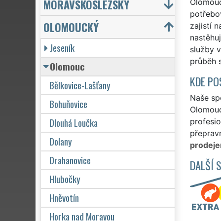
MORAVSKOSLEZSKÝ
Olomouck
potřebo
OLOMOUCKÝ
zajistí 
nastěhu
Jeseník
služby v
průběh s
Olomouc
KDE PO
Bělkovice-Lašťany
Naše spo
Bohuňovice
Olomouc
Dlouhá Loučka
profesio
přepravn
Dolany
prodeje
Drahanovice
DALŠÍ 
Hlubočky
Hněvotín
Horka nad Moravou