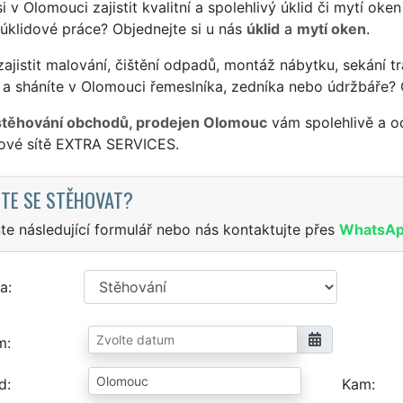
si v Olomouci zajistit kvalitní a spolehlivý úklid či mytí oke
 úklidové práce? Objednejte si u nás
úklid
a
mytí oken
.
ajistit malování, čištění odpadů, montáž nábytku, sekání tr
 a sháníte v Olomouci řemeslníka, zedníka nebo údržbáře? 
stěhování obchodů, prodejen Olomouc
vám spolehlivě a o
sové sítě EXTRA SERVICES.
TE SE STĚHOVAT?
te následující formulář nebo nás kontaktujte přes
WhatsA
a
m
d
Kam