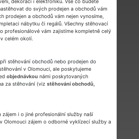
ní, dekoraci i elektroniku. Vše co budete
nastěhovat do svých prodejen a obchodů vám
ich prodejen a obchodů vám nejen vynosíme,
pletaci nábytku či regálů. Všechny stěhovací
to profesionálové vám zajistíme kompletně celý
v celém okolí.
i při stěhování obchodů nebo prodejen do
stěhování v Olomouci, ale poskytujeme
řed
objednávkou
námi poskytovaných
na za stěhování (viz
stěhování obchodů,
ájem i o jiné profesionální služby naší
 v Olomouci zájem o odborné vyklízecí služby a