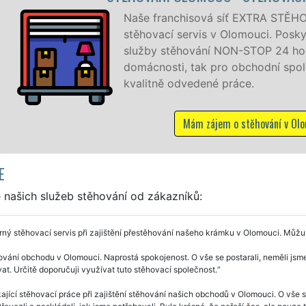
isová síť EXTRA STĚHOVÁNÍ vám zajišťuje kompletní
rvis v Olomouci. Poskytujeme profesionální a kvalitní
ování NON-STOP 24 hodin denně, 7 dní v týdnu jak pro
tak pro obchodní společnosti, a to levně a se zárukou
vedené práce.
ám zájem o stěhování v Olomouci
E
 našich služeb stěhování od zákazníků:
ný stěhovací servis při zajištění přestěhování našeho krámku v Olomouci. Můžu 
vání obchodu v Olomouci. Naprostá spokojenost. O vše se postarali, neměli jsme
t. Určitě doporučuji využívat tuto stěhovací společnost.
ající stěhovací práce při zajištění stěhování našich obchodů v Olomouci. O vše se