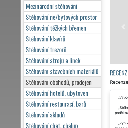
Mezinárodní stěhování
Naše franch
stěhovací se
Stěhování ne/bytových prostor
služby stěh
Stěhování těžkých břemen
domácnosti, 
kvalitně od
Stěhování klavírů
Stěhování trezorů
M
Stěhování strojů a linek
Stěhování stavebních materiálů
RECENZ
Stěhování obchodů, prodejen
Recenze
Stěhování hotelů, ubytoven
Výbor
Stěhování restaurací, barů
Stěho
Stěhování skladů
poděkova
Stěhování chat, chalup
Vynik