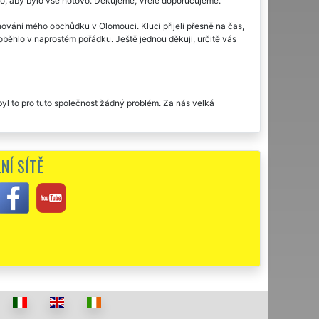
e to, aby bylo vše hotovo. Děkujeme, Vřele doporučujeme.
hování mého obchůdku v Olomouci. Kluci přijeli přesně na čas,
oběhlo v naprostém pořádku. Ještě jednou děkuji, určitě vás
byl to pro tuto společnost žádný problém. Za nás velká
ak přehnaná. Jsem ráda, že jsem vybrala právě EXTRA
NÍ SÍTĚ
starali. Není co vytknout. Doporučuji.