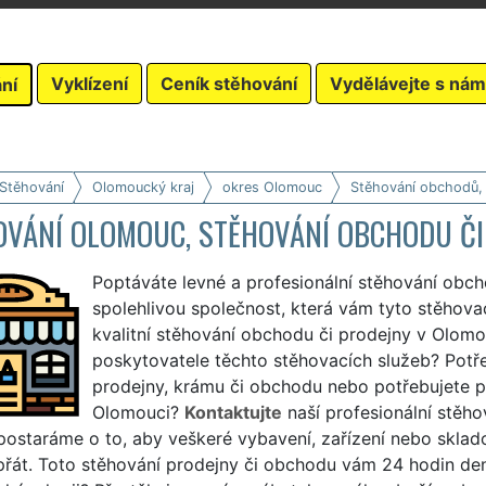
Vyklízení
Ceník stěhování
Vydělávejte s nám
ní
 Stěhování
Olomoucký kraj
okres Olomouc
Stěhování obchodů,
OVÁNÍ OLOMOUC, STĚHOVÁNÍ OBCHODU ČI
Poptáváte levné a profesionální stěhování obc
spolehlivou společnost, která vám tyto stěhovací
kvalitní stěhování obchodu či prodejny v Olomo
poskytovatele těchto stěhovacích služeb? Potř
prodejny, krámu či obchodu nebo potřebujete p
Olomouci?
Kontaktujte
naší profesionální stěh
postaráme o to, aby veškeré vybavení, zařízení nebo sklad
řát. Toto stěhování prodejny či obchodu vám 24 hodin den