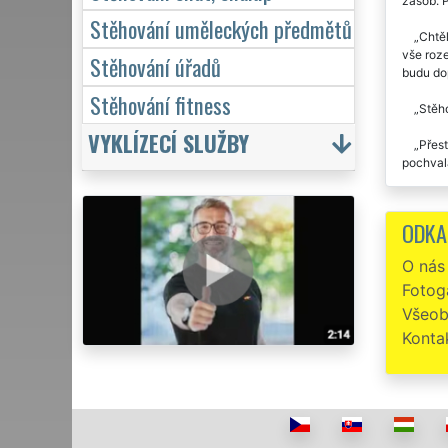
zásob. P
Stěhování uměleckých předmětů
Chtěl
vše roze
Stěhování úřadů
budu do
Stěhování fitness
Stěho
VYKLÍZECÍ SLUŽBY
Přest
pochvala
Určit
STĚHOVÁ
ODKA
Stěho
O nás
Fotoga
Všeob
Konta