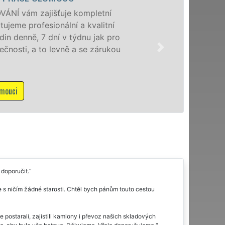
Poskytujem
speciální 
domácnoste
franchisov
NON-STOP v
Mám záj
doporučit.
 s ničím žádné starosti. Chtěl bych pánům touto cestou
 postarali, zajistili kamiony i převoz našich skladových