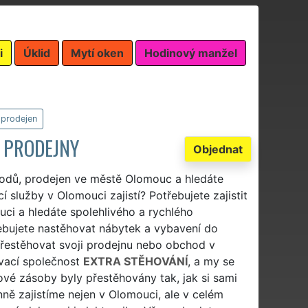
i
Úklid
Mytí oken
Hodinový manžel
 prodejen
 PRODEJNY
Objednat
hodů, prodejen ve městě Olomouc a hledáte
 služby v Olomouci zajistí? Potřebujete zajistit
uci a hledáte spolehlivého a rychlého
ebujete nastěhovat nábytek a vybavení do
řestěhovat svoji prodejnu nebo obchod v
ovací společnost
EXTRA STĚHOVÁNÍ
, a my se
ové zásoby byly přestěhovány tak, jak si sami
ně zajistíme nejen v Olomouci, ale v celém