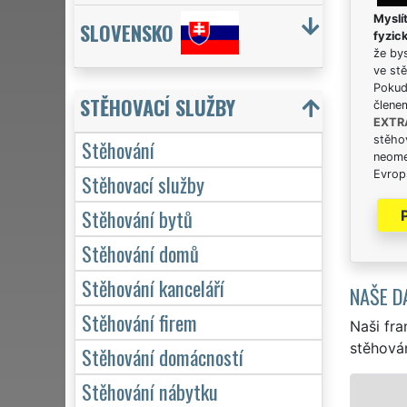
Myslít
SLOVENSKO
fyzic
že bys
ve stě
Pokud 
STĚHOVACÍ SLUŽBY
člene
EXTR
stěhov
Stěhování
neome
Evrops
Stěhovací služby
Stěhování bytů
Stěhování domů
Stěhování kanceláří
NAŠE D
Stěhování firem
Naši fra
stěhován
Stěhování domácností
Stěhování nábytku
STĚHOVÁNÍ O