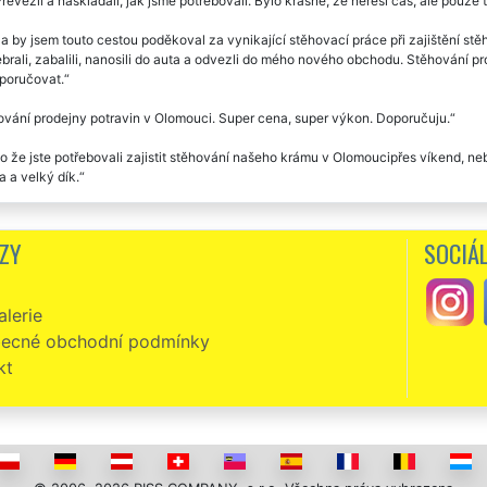
řevezli a naskládali, jak jsme potřebovali. Bylo krásné, že neřeší čas, ale pouz
a by jsem touto cestou poděkoval za vynikající stěhovací práce při zajištění stě
brali, zabalili, nanosili do auta a odvezli do mého nového obchodu. Stěhování pr
poručovat.
vání prodejny potravin v Olomouci. Super cena, super výkon. Doporučuju.
o že jste potřebovali zajistit stěhování našeho krámu v Olomoucipřes víkend, ne
 a velký dík.
ě doporučuji, příjemné vystupování, nic nebylo problém, cena odpovídající, nij
NÍ, aby nám odstěhovali náš obchod v Olomouci.
ZY
SOCIÁL
vání dvou prodejen v Olomouci. Dokonalé, rychlé, precizní. Naprosto o vše se po
lerie
ecné obchodní podmínky
kt