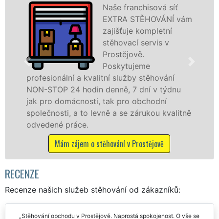
Poskytujeme
vám
stěhovací služby v
Prostějově na
špičkové úrovni se
speciální stěhovací
technikou. Tyto
služby zajišťujeme domácnostem i firmám v
celém okresu Prostějov se zárukou kvality
franchisové sítě EXTRA STĚHOVÁNÍ.
tně
Nabízíme stěhovací služby NON-STOP
včetně víkendů a svátků bez příplatků.
Mám zájem o stěhovací služby v Prostějově
RECENZE
Recenze našich služeb stěhování od zákazníků:
Stěhování obchodu v Prostějově. Naprostá spokojenost. O vše se