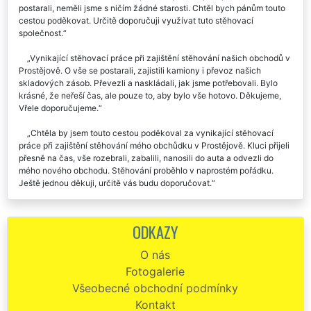
postarali, neměli jsme s ničím žádné starosti. Chtěl bych pánům touto
cestou poděkovat. Určitě doporučuji využívat tuto stěhovací
společnost.
Vynikající stěhovací práce při zajištění stěhování našich obchodů v
Prostějově. O vše se postarali, zajistili kamiony i převoz našich
skladových zásob. Převezli a naskládali, jak jsme potřebovali. Bylo
krásné, že neřeší čas, ale pouze to, aby bylo vše hotovo. Děkujeme,
Vřele doporučujeme.
Chtěla by jsem touto cestou poděkoval za vynikající stěhovací
práce při zajištění stěhování mého obchůdku v Prostějově. Kluci přijeli
přesně na čas, vše rozebrali, zabalili, nanosili do auta a odvezli do
mého nového obchodu. Stěhování proběhlo v naprostém pořádku.
Ještě jednou děkuji, určitě vás budu doporučovat.
Stěhování prodejny potravin v Prostějově. Super cena, super
výkon. Doporučuju.
ODKAZY
Výborný stěhovací servis při zajištění přestěhování našeho krámku
O nás
v Prostějově. Můžu doporučit.
Fotogalerie
Přesto že jste potřebovali zajistit stěhování našeho krámu v
Všeobecné obchodní podmínky
Prostějověpřes víkend, nebyl to pro tuto společnost žádný problém. Za
Kontakt
nás velká pochvala a velký dík.