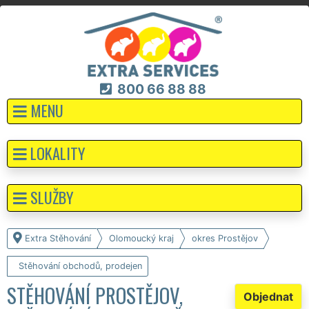
800 66 88 88
MENU
LOKALITY
SLUŽBY
Extra Stěhování
Olomoucký kraj
okres Prostějov
Stěhování obchodů, prodejen
STĚHOVÁNÍ PROSTĚJOV,
Objednat