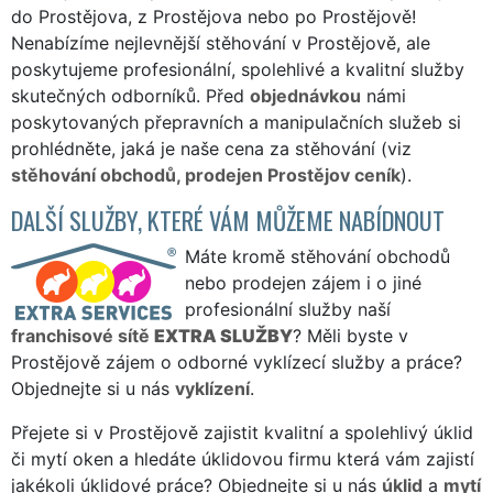
do Prostějova, z Prostějova nebo po Prostějově!
Nenabízíme nejlevnější stěhování v Prostějově, ale
poskytujeme profesionální, spolehlivé a kvalitní služby
skutečných odborníků. Před
objednávkou
námi
poskytovaných přepravních a manipulačních služeb si
prohlédněte, jaká je naše cena za stěhování (viz
stěhování obchodů, prodejen Prostějov ceník
).
DALŠÍ SLUŽBY, KTERÉ VÁM MŮŽEME NABÍDNOUT
Máte kromě stěhování obchodů
nebo prodejen zájem i o jiné
profesionální služby naší
franchisové sítě
EXTRA SLUŽBY
? Měli byste v
Prostějově zájem o odborné vyklízecí služby a práce?
Objednejte si u nás
vyklízení
.
Přejete si v Prostějově zajistit kvalitní a spolehlivý úklid
či mytí oken a hledáte úklidovou firmu která vám zajistí
jakékoli úklidové práce? Objednejte si u nás
úklid
a
mytí