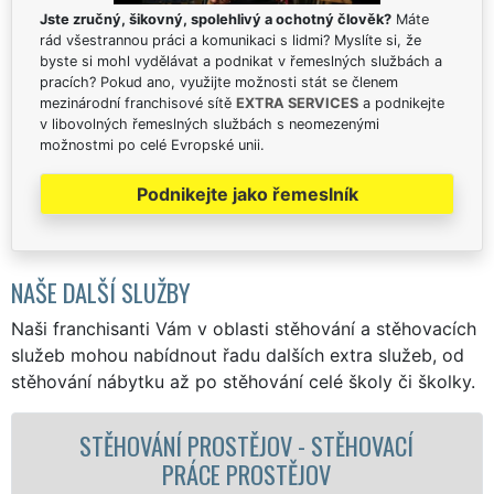
Jste zručný, šikovný, spolehlivý a ochotný člověk?
Máte
rád všestrannou práci a komunikaci s lidmi? Myslíte si, že
byste si mohl vydělávat a podnikat v řemeslných službách a
pracích? Pokud ano, využijte možnosti stát se členem
mezinárodní franchisové sítě
EXTRA SERVICES
a podnikejte
v libovolných řemeslných službách s neomezenými
možnostmi po celé Evropské unii.
Podnikejte jako řemeslník
NAŠE DALŠÍ SLUŽBY
Naši franchisanti Vám v oblasti stěhování a stěhovacích
služeb mohou nabídnout řadu dalších extra služeb, od
stěhování nábytku až po stěhování celé školy či školky.
Í
STĚHOVACÍ SLUŽBA PROSTĚJOV -
STĚHOVACÍ FIRMA PROSTĚJOV