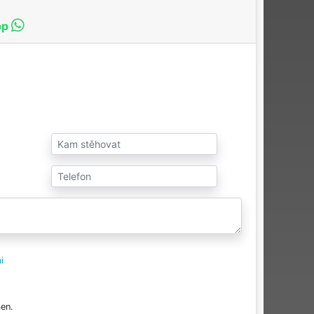
pp
i
en.