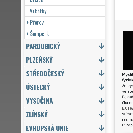
Vrbátky
Přerov
Šumperk
PARDUBICKÝ
PLZEŇSKÝ
STŘEDOČESKÝ
Myslít
fyzic
ÚSTECKÝ
že bys
ve stě
Pokud 
VYSOČINA
člene
EXTR
ZLÍNSKÝ
stěhov
neome
EVROPSKÁ UNIE
Evrops