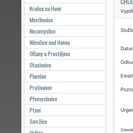
CHCE
Kralice na Hané
Vyplň
Mostkovice
Nezamyslice
Služb
Němčice nad Hanou
Datu
Olšany u Prostějova
Odku
Otaslavice
Plumlov
Email
Protivanov
Pozn
Přemyslovice
Ptení
Urgen
Smržice
Odeslá
Určice