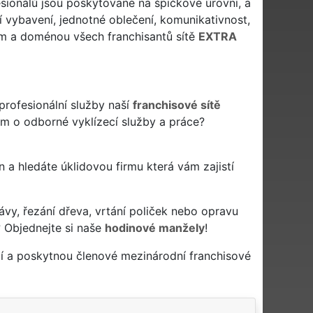
esionálů jsou poskytované na špičkové úrovni, a
í vybavení, jednotné oblečení, komunikativnost,
dem a doménou všech franchisantů sítě
EXTRA
profesionální služby naší
franchisové sítě
em o odborné vyklízecí služby a práce?
ken a hledáte úklidovou firmu která vám zajistí
ávy, řezání dřeva, vrtání poliček nebo opravu
 Objednejte si naše
hodinové manžely
!
tí a poskytnou členové mezinárodní franchisové