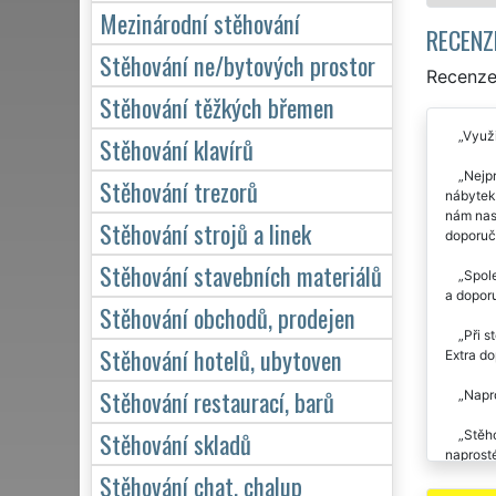
Mezinárodní stěhování
RECENZ
Stěhování ne/bytových prostor
Recenze
Stěhování těžkých břemen
Využi
Stěhování klavírů
Nejpr
Stěhování trezorů
nábytek 
nám nast
Stěhování strojů a linek
doporuč
Stěhování stavebních materiálů
Spole
a doporu
Stěhování obchodů, prodejen
Při s
Stěhování hotelů, ubytoven
Extra d
Stěhování restaurací, barů
Napro
Stěhování skladů
Stěho
naprost
Stěhování chat, chalup
Stěho