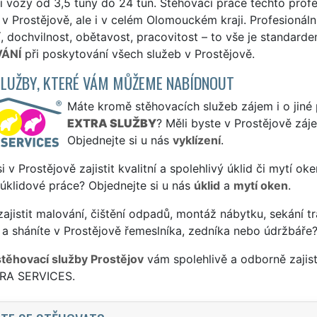
i vozy od 3,5 tuny do 24 tun. Stěhovací práce těchto prof
 v Prostějově, ale i v celém Olomouckém kraji. Profesionáln
í, dochvilnost, obětavost, pracovitost – to vše je standar
ÁNÍ
při poskytování všech služeb v Prostějově.
SLUŽBY, KTERÉ VÁM MŮŽEME NABÍDNOUT
Máte kromě stěhovacích služeb zájem i o jiné 
EXTRA SLUŽBY
? Měli byste v Prostějově záj
Objednejte si u nás
vyklízení
.
si v Prostějově zajistit kvalitní a spolehlivý úklid či mytí o
 úklidové práce? Objednejte si u nás
úklid
a
mytí oken
.
ajistit malování, čištění odpadů, montáž nábytku, sekání tr
a sháníte v Prostějově řemeslníka, zedníka nebo údržbáře?
stěhovací služby Prostějov
vám spolehlivě a odborně zajis
TRA SERVICES.