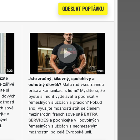
ízíte
Jste zručný, šikovný, spolehlivý a
é zářivé
ochotný člověk?
Máte rád všestrannou
ste si
práci a komunikaci s lidmi? Myslíte si, že
lidových
byste si mohl vydělávat a podnikat v
možnosti
řemeslných službách a pracích? Pokud
chisové
ano, využijte možnosti stát se členem
jte v
mezinárodní franchisové sítě
EXTRA
nými
SERVICES
a podnikejte v libovolných
i.
řemeslných službách s neomezenými
možnostmi po celé Evropské unii.