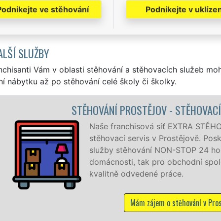
Podnikejte ve stěhování
Podnikejte v uklízen
ALŠÍ SLUŽBY
nchisanti Vám v oblasti stěhování a stěhovacích služeb mo
í nábytku až po stěhování celé školy či školky.
STĚJOV - STĚHOVACÍ PRÁCE PROSTĚJOV
isová síť EXTRA STĚHOVÁNÍ vám zajišťuje kompletní
rvis v Prostějově. Poskytujeme profesionální a kvalitní
ování NON-STOP 24 hodin denně, 7 dní v týdnu jak pro
tak pro obchodní společnosti, a to levně a se zárukou
vedené práce.
ám zájem o stěhování v Prostějově