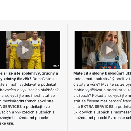
e si, že jste spolehlivý, zručný a
Máte cit a sklony k úklidům?
Ukl
ky zdatný člověk?
Domníváte se,
ráda a máte pak skvělý pocit z t
te si mohl vydělávat a podnikat
čistoty a vůně? Myslíte si, že by
hovacích a vyklízecích službách?
mohla vydělávat a podnikat v úk
ano, využijte možnosti stát se
službách? Pokud ano, využijte 
m mezinárodní franchisové sítě
stát se členem mezinárodní fran
A SERVICES
a podnikejte ve
sítě
EXTRA SERVICES
a podnike
acích a vyklízecích službách s
úklidových službách s neomeze
zenými možnostmi po celé
možnostmi po celé Evropské uni
ké unii.