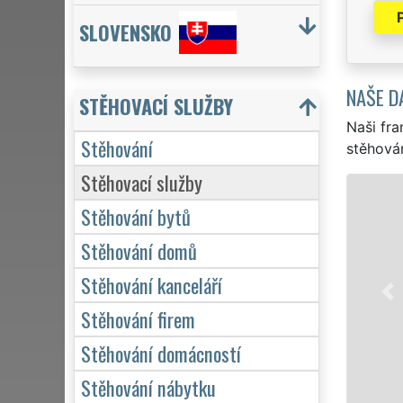
SLOVENSKO
NAŠE D
STĚHOVACÍ SLUŽBY
Naši fra
Stěhování
stěhován
Stěhovací služby
STĚHOVÁNÍ PRO
Stěhování bytů
Naše franch
Stěhování domů
stěhovací se
služby stěh
Stěhování kanceláří
domácnosti, 
Stěhování firem
kvalitně od
Stěhování domácností
M
Stěhování nábytku