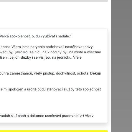
 Velká spokojenost, budu využívat i nadále.
jenost. Včera jsme narychlo potřebovali nastěhovat nový
áci byli jako kouzelníci. Za 2 hodiny byli na místě a všechno
eni. Jejich služby i servis jsou na jedničku. Vřele
hra zaměstnanců, vřelý přístup, dochvilnost, ochota. Děkuji
velmi spokojen a určitě budu stěhovací služby této společnosti
ovacích službách a dokonce usměvaví pracovníci :-) Vše v
u. Doporučuju?.