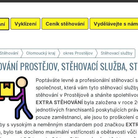
Vyklízení
Ceník stěhování
Vydělávejte s nám
ní
 Stěhování
Olomoucký kraj
okres Prostějov
Stěhovací služby
VÁNÍ PROSTĚJOV, STĚHOVACÍ SLUŽBA, S
Poptáváte levné a profesionální stěhovací 
společnost, která vám tyto stěhovací služby 
stěhování v Prostějově a sháníte spolehliv
EXTRA STĚHOVÁNÍ
byla založena v roce 
jednotlivých franchisantů poskytujících práv
pouze zaměstnanci, ale jsou to proškolení o
žby s vysokým a neměnným standardem pod značkou
EXT
, bylo tak docíleno maximální vstřícnosti a obětavosti vů