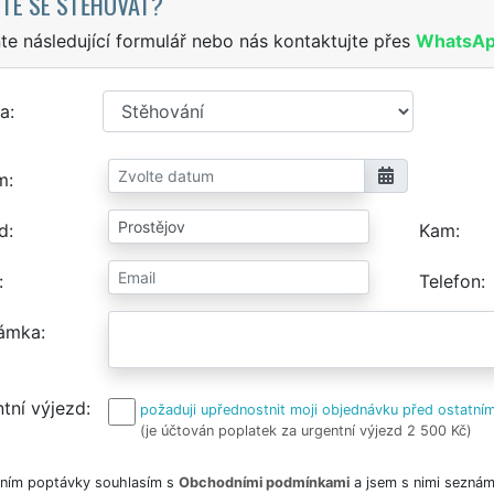
TE SE STĚHOVAT?
te následující formulář nebo nás kontaktujte přes
WhatsA
a
m
d
Kam
Telefon
ámka
tní výjezd
požaduji upřednostnit moji objednávku před ostatním
(je účtován poplatek za urgentní výjezd 2 500 Kč)
ním poptávky souhlasím s
Obchodními podmínkami
a jsem s nimi seznám