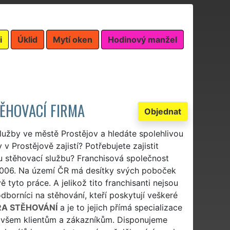
i
Úklid
Mytí oken
Hodinový manžel
TĚHOVACÍ FIRMA
Objednat
služby ve městě Prostějov a hledáte spolehlivou
v Prostějově zajistí? Potřebujete zajistit
ou stěhovací službu? Franchisová společnost
2006. Na území ČR má desítky svých poboček
ě tyto práce. A jelikož tito franchisanti nejsou
dborníci na stěhování, kteří poskytují veškeré
RA STĚHOVÁNÍ
a je to jejich přímá specializace
či všem klientům a zákazníkům. Disponujeme