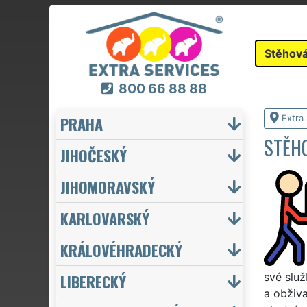
Stěhová
800 66 88 88
PRAHA
Extra
STĚHO
JIHOČESKÝ
JIHOMORAVSKÝ
KARLOVARSKÝ
KRÁLOVÉHRADECKÝ
LIBERECKÝ
své slu
a obživa