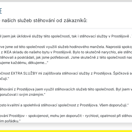
E
 našich služeb stěhování od zákazníků:
l jsem jak úklidové služby této společnosti, tak i stěhovací služby v Prostějově .
ve jsme od této společnosti využili služeb hodinového manžela. Naprostá spoko
z IKEA skladu do našeho bytu v Prostějově. Bylo to skutečně narychlo, ale stěhov
ěhovali a poskládali, jak jsme potřebovali. Jsme skutečně z této společnosti nadš
ujeme každému, děkujeme...
čnost EXTRA SLUŽBY mi zajišťovala stěhovací služby z Prostějova. Špičková sou
čuji.
těhování z Prostějova jsem využil stěhovacích služeb této společnosti. Byl jsem 
oporučovat i svým známým.
sto kvalitní a spolehlivá stěhovací společnost z Prostějova. Všem doporučuji.
vání Prostějov - spokojenost, mohu jen doporučit - rychlost, opatrnost při stěh
ém pořádku.
vací služby na jedničku. Kompletní stěhování z Prostějova běželo jako po drátk