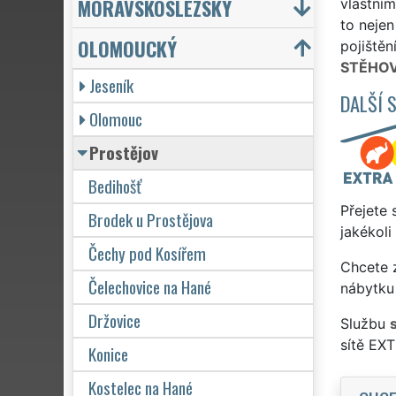
MORAVSKOSLEZSKÝ
vlastním
to nejen
OLOMOUCKÝ
pojištěn
STĚHOV
Jeseník
DALŠÍ 
Olomouc
Prostějov
Bedihošť
Přejete 
Brodek u Prostějova
jakékoli
Čechy pod Kosířem
Chcete z
Čelechovice na Hané
nábytku 
Držovice
Službu
sítě EX
Konice
Kostelec na Hané