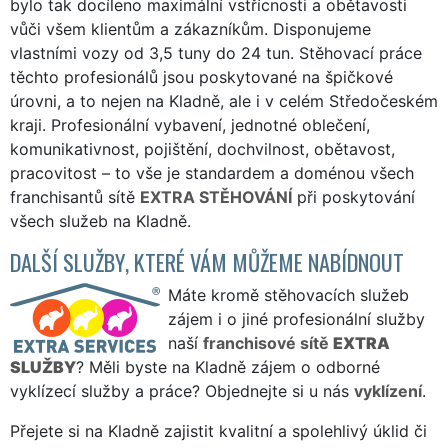
bylo tak docíleno maximální vstřícnosti a obětavosti
vůči všem klientům a zákazníkům. Disponujeme
vlastními vozy od 3,5 tuny do 24 tun. Stěhovací práce
těchto profesionálů jsou poskytované na špičkové
úrovni, a to nejen na Kladně, ale i v celém Středočeském
kraji. Profesionální vybavení, jednotné oblečení,
komunikativnost, pojištění, dochvilnost, obětavost,
pracovitost – to vše je standardem a doménou všech
franchisantů sítě
EXTRA STĚHOVÁNÍ
při poskytování
všech služeb na Kladně.
DALŠÍ SLUŽBY, KTERÉ VÁM MŮŽEME NABÍDNOUT
Máte kromě stěhovacích služeb
zájem i o jiné profesionální služby
naší
franchisové sítě
EXTRA
SLUŽBY
? Měli byste na Kladně zájem o odborné
vyklízecí služby a práce? Objednejte si u nás
vyklízení
.
Přejete si na Kladně zajistit kvalitní a spolehlivý úklid či