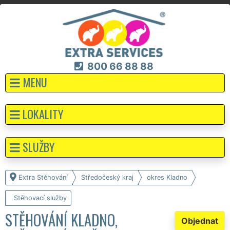
800 66 88 88
MENU
LOKALITY
SLUŽBY
Extra Stěhování
Středočeský kraj
okres Kladno
Stěhovací služby
STĚHOVÁNÍ KLADNO,
Objednat