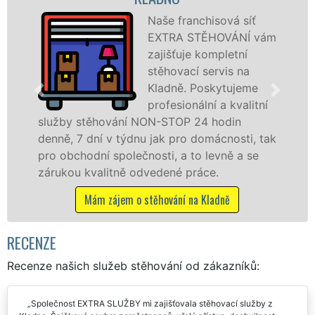
Naše franchisová síť
EXTRA STĚHOVÁNÍ vám
zajišťuje kompletní
stěhovací servis na
Kladně. Poskytujeme
profesionální a kvalitní
ování NON-STOP 24 hodin
služby zajišťu
 v týdnu jak pro domácnosti, tak
celém okresu Kl
 společnosti, a to levně a se
franchisové sí
itně odvedené práce.
Nabízíme stěho
včetně víkendů 
zájem o stěhování na Kladně
Mám zájem o
RECENZE
Recenze našich služeb stěhování od zákazníků: