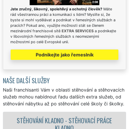
Jste zručný, šikovný, spolehlivý a ochotný člověk?
Máte
rád všestrannou práci a komunikaci s lidmi? Myslíte si, že
byste si mohl vydělávat a podnikat v řemeslných službách a
pracích? Pokud ano, využijte možnosti stát se členem
mezinárodní franchisové sítě
EXTRA SERVICES
a podnikejte
v libovolných řemeslných službách s neomezenými
možnostmi po celé Evropské unii.
Podnikejte jako řemeslník
NAŠE DALŠÍ SLUŽBY
Naši franchisanti Vám v oblasti stěhování a stěhovacích
služeb mohou nabídnout řadu dalších extra služeb, od
stěhování nábytku až po stěhování celé školy či školky.
 KLADNO - STĚHOVACÍ PRÁCE
STĚHOVA
KLADNO
STĚHOV