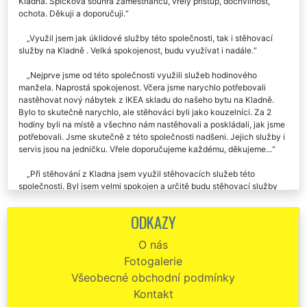
Společnost EXTRA SLUŽBY mi zajišťovala stěhovací služby z
Kladna. Špičková souhra zaměstnanců, vřelý přístup, dochvilnost,
ochota. Děkuji a doporučuji.
Využil jsem jak úklidové služby této společnosti, tak i stěhovací
služby na Kladně . Velká spokojenost, budu využívat i nadále.
Nejprve jsme od této společnosti využili služeb hodinového
manžela. Naprostá spokojenost. Včera jsme narychlo potřebovali
nastěhovat nový nábytek z IKEA skladu do našeho bytu na Kladně.
Bylo to skutečně narychlo, ale stěhováci byli jako kouzelníci. Za 2
hodiny byli na místě a všechno nám nastěhovali a poskládali, jak jsme
potřebovali. Jsme skutečně z této společnosti nadšeni. Jejich služby i
servis jsou na jedničku. Vřele doporučujeme každému, děkujeme...
Při stěhování z Kladna jsem využil stěhovacích služeb této
společnosti. Byl jsem velmi spokojen a určitě budu stěhovací služby
této společnosti Extra doporučovat i svým známým.
ODKAZY
Parádní stěhovací služby z Kladna do Německa, rychlí, ochotní.
Velmi vám děkuju...
O nás
Fotogalerie
Naprosto kvalitní a spolehlivá stěhovací společnost z Kladna. Všem
doporučuji.
Všeobecné obchodní podmínky