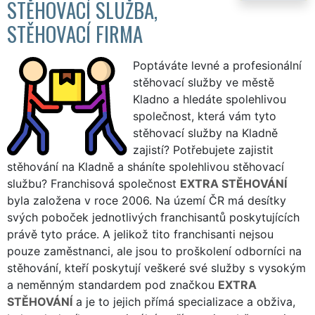
STĚHOVACÍ SLUŽBA,
STĚHOVACÍ FIRMA
Poptáváte levné a profesionální
stěhovací služby ve městě
Kladno a hledáte spolehlivou
společnost, která vám tyto
stěhovací služby na Kladně
zajistí? Potřebujete zajistit
stěhování na Kladně a sháníte spolehlivou stěhovací
službu? Franchisová společnost
EXTRA STĚHOVÁNÍ
byla založena v roce 2006. Na území ČR má desítky
svých poboček jednotlivých franchisantů poskytujících
právě tyto práce. A jelikož tito franchisanti nejsou
pouze zaměstnanci, ale jsou to proškolení odborníci na
stěhování, kteří poskytují veškeré své služby s vysokým
a neměnným standardem pod značkou
EXTRA
STĚHOVÁNÍ
a je to jejich přímá specializace a obživa,