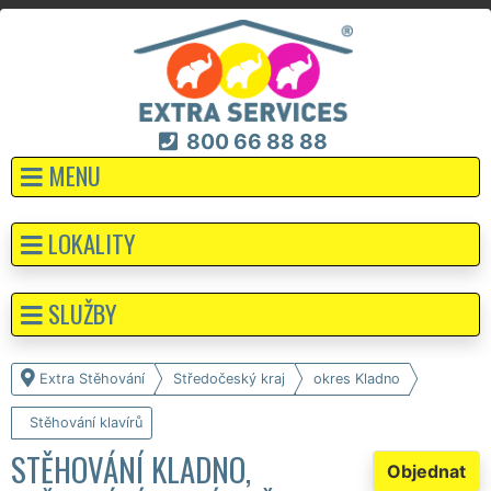
800 66 88 88
MENU
LOKALITY
SLUŽBY
Extra Stěhování
Středočeský kraj
okres Kladno
Stěhování klavírů
STĚHOVÁNÍ KLADNO,
Objednat