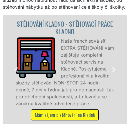
stěhování nábytku až po stěhování celé školy či školky.
 KLADNO - STĚHOVACÍ PRÁCE
STĚHOVA
KLADNO
STĚHOV
Naše franchisová síť
EXTRA STĚHOVÁNÍ vám
zajišťuje kompletní
stěhovací servis na
Kladně. Poskytujeme
profesionální a kvalitní
ování NON-STOP 24 hodin
služby zajišťu
 v týdnu jak pro domácnosti, tak
celém okresu Kl
 společnosti, a to levně a se
franchisové sí
itně odvedené práce.
Nabízíme stěho
včetně víkendů 
zájem o stěhování na Kladně
Mám zájem o