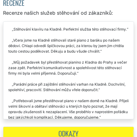
RECENZE
Recenze našich služeb stěhování od zákazníků:
Stěhování klavíru na Kladně. Perfektní služba této stěhovací firmy.
Včera jsme na Kladně stěhovali staré piano z baráku po našem
dědovi. Chlapi odvedli špičkovou práci, za kterou by jsem jim chtěla
touto cestou poděkovat. Děkuju a budu všude chválit.
Můj požadavek byl přestěhovat pianino z Kladna do Prahy a večer
zase zpět. Perfektní komunikativnost a spolehlivost této stěhovací
firmy mi byla velmi příjemná. Doporučuji.
Parádní práce při zajištění stěhování varhan na Kladně. Dochvilní,
spolehliví, pracovití. Stěhování můžu vřele doporučit.
Potřebovali jsme přestěhovat piano v našem domě na Kladně. Přijeli
velmi šikovní a obětaví stěhováci u kterých bylo poznat, že mají
opravdu zkušenosti k nezaplacení. Vše proběhlo v naprostém pořádku
bez jakýchkoli komplikací. Děkujeme, doporučujeme.
Perfektní zajištění stěhování klavíru z Kladna. Bez chybičky,