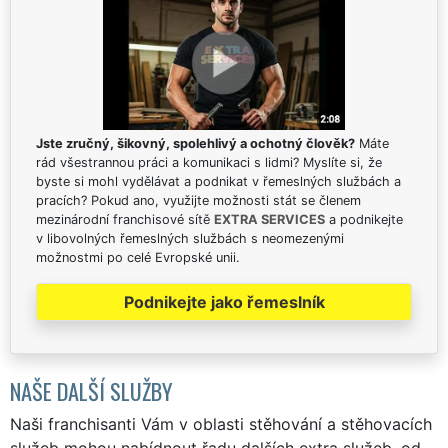
Jste zručný, šikovný, spolehlivý a ochotný člověk?
Máte
rád všestrannou práci a komunikaci s lidmi? Myslíte si, že
byste si mohl vydělávat a podnikat v řemeslných službách a
pracích? Pokud ano, využijte možnosti stát se členem
mezinárodní franchisové sítě
EXTRA SERVICES
a podnikejte
v libovolných řemeslných službách s neomezenými
možnostmi po celé Evropské unii.
Podnikejte jako řemeslník
NAŠE DALŠÍ SLUŽBY
Naši franchisanti Vám v oblasti stěhování a stěhovacích
služeb mohou nabídnout řadu dalších extra služeb, od