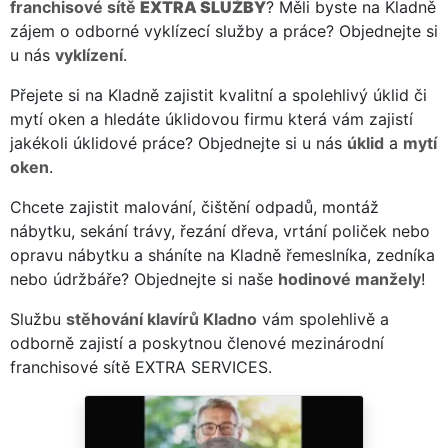
franchisové sítě
EXTRA SLUŽBY
? Měli byste na Kladně
zájem o odborné vyklízecí služby a práce? Objednejte si
u nás
vyklízení
.
Přejete si na Kladně zajistit kvalitní a spolehlivý úklid či
mytí oken a hledáte úklidovou firmu která vám zajistí
jakékoli úklidové práce? Objednejte si u nás
úklid
a
mytí
oken
.
Chcete zajistit malování, čištění odpadů, montáž
nábytku, sekání trávy, řezání dřeva, vrtání poliček nebo
opravu nábytku a sháníte na Kladně řemeslníka, zedníka
nebo údržbáře? Objednejte si naše
hodinové manžely
!
Službu
stěhování klavírů Kladno
vám spolehlivě a
odborně zajistí a poskytnou členové mezinárodní
franchisové sítě EXTRA SERVICES.