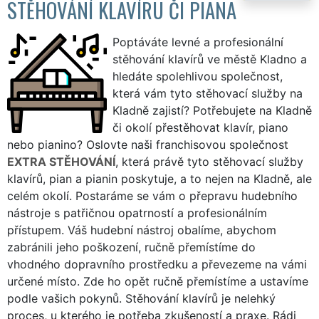
STĚHOVÁNÍ KLAVÍRU ČI PIANA
Poptáváte levné a profesionální
stěhování klavírů ve městě Kladno a
hledáte spolehlivou společnost,
která vám tyto stěhovací služby na
Kladně zajistí? Potřebujete na Kladně
či okolí přestěhovat klavír, piano
nebo pianino? Oslovte naši franchisovou společnost
EXTRA STĚHOVÁNÍ
, která právě tyto stěhovací služby
klavírů, pian a pianin poskytuje, a to nejen na Kladně, ale
celém okolí. Postaráme se vám o přepravu hudebního
nástroje s patřičnou opatrností a profesionálním
přístupem. Váš hudební nástroj obalíme, abychom
zabránili jeho poškození, ručně přemístíme do
vhodného dopravního prostředku a převezeme na vámi
určené místo. Zde ho opět ručně přemístíme a ustavíme
podle vašich pokynů. Stěhování klavírů je nelehký
proces, u kterého je potřeba zkušeností a praxe. Rádi