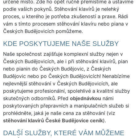
určené místo. Zde ho opět ručně přemístíme a ustavíme
podle vašich pokynů. Stěhování klavírů je nelehký
proces, u kterého je potřeba zkušeností a praxe. Rádi
vám s tímto procesem stěhování klavíru nebo piana v
Českých Budějovicích pomůžeme.
KDE POSKYTUJEME NAŠE SLUŽBY
Naše společnost zajišťuje komplexní služby nejen v
Českých Budějovicích, ale i při stěhování klavírů, pian
nebo pianin do Českých Budějovic, z Českých
Budějovic nebo po Českých Budějovicích! Nenabízíme
nejlevnější stěhování v Českých Budějovicích, ale
poskytujeme profesionální, spolehlivé a kvalitní služby
skutečných odborníků. Před
objednávkou
námi
poskytovaných přepravních a manipulačních služeb si
prohlédněte, jaká je naše cena za stěhování (viz
stěhování klavírů České Budějovice ceník
).
DALŠÍ SLUŽBY, KTERÉ VÁM MŮŽEME