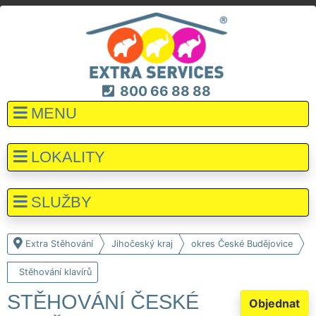
800 66 88 88
MENU
LOKALITY
SLUŽBY
Extra Stěhování
Jihočeský kraj
okres České Budějovice
Stěhování klavírů
STĚHOVÁNÍ ČESKÉ
Objednat