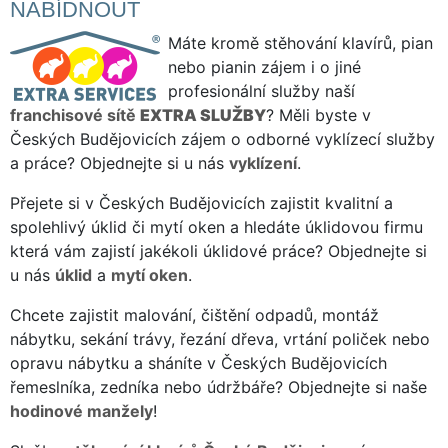
NABÍDNOUT
Máte kromě stěhování klavírů, pian
nebo pianin zájem i o jiné
profesionální služby naší
franchisové sítě
EXTRA SLUŽBY
? Měli byste v
Českých Budějovicích zájem o odborné vyklízecí služby
a práce? Objednejte si u nás
vyklízení
.
Přejete si v Českých Budějovicích zajistit kvalitní a
spolehlivý úklid či mytí oken a hledáte úklidovou firmu
která vám zajistí jakékoli úklidové práce? Objednejte si
u nás
úklid
a
mytí oken
.
Chcete zajistit malování, čištění odpadů, montáž
nábytku, sekání trávy, řezání dřeva, vrtání poliček nebo
opravu nábytku a sháníte v Českých Budějovicích
řemeslníka, zedníka nebo údržbáře? Objednejte si naše
hodinové manžely
!