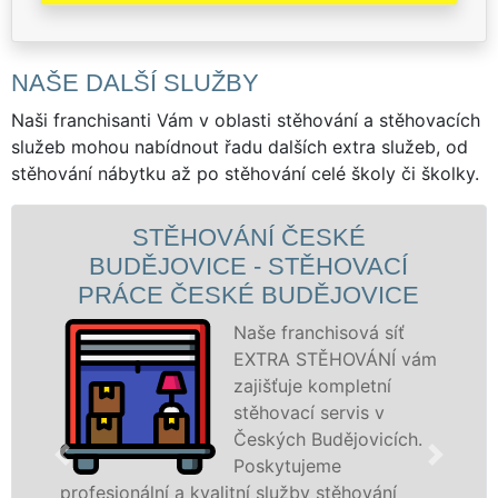
NAŠE DALŠÍ SLUŽBY
Naši franchisanti Vám v oblasti stěhování a stěhovacích
služeb mohou nabídnout řadu dalších extra služeb, od
stěhování nábytku až po stěhování celé školy či školky.
KÉ
STĚHOVACÍ SLUŽBA Č
OVACÍ
BUDĚJOVICE - STĚHOV
OVICE
FIRMA ČESKÉ BUDĚJOV
ová síť
Poskytujem
OVÁNÍ vám
stěhovací s
pletní
Českých
vis v
Budějovicíc
jovicích.
špičkové úr
speciální st
ěhování
technikou. Tyto služby zajišťujeme