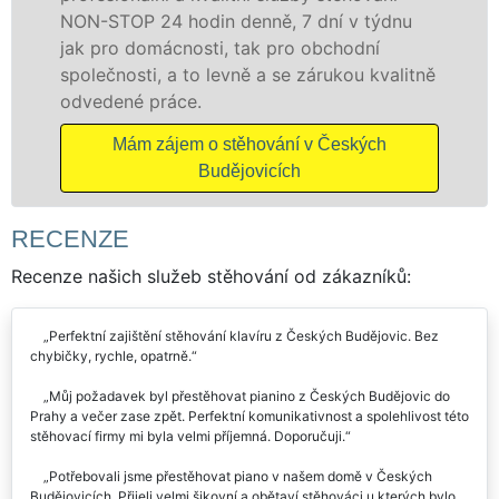
 v týdnu
domácnostem i firmám v celém okre
odní
České Budějovice se zárukou kvality
ou kvalitně
franchisové sítě EXTRA STĚHOVÁNÍ.
Nabízíme stěhovací služby NON-ST
včetně víkendů a svátků bez příplatk
ských
Mám zájem o stěhovací služby v Č
Budějovicích
RECENZE
Recenze našich služeb stěhování od zákazníků:
Perfektní zajištění stěhování klavíru z Českých Budějovic. Bez
chybičky, rychle, opatrně.
Můj požadavek byl přestěhovat pianino z Českých Budějovic do
Prahy a večer zase zpět. Perfektní komunikativnost a spolehlivost této
stěhovací firmy mi byla velmi příjemná. Doporučuji.