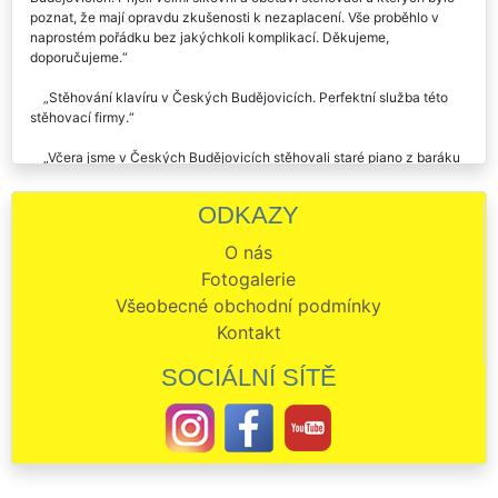
Potřebovali jsme přestěhovat piano v našem domě v Českých
Budějovicích. Přijeli velmi šikovní a obětaví stěhováci u kterých bylo
poznat, že mají opravdu zkušenosti k nezaplacení. Vše proběhlo v
naprostém pořádku bez jakýchkoli komplikací. Děkujeme,
doporučujeme.
Stěhování klavíru v Českých Budějovicích. Perfektní služba této
stěhovací firmy.
Včera jsme v Českých Budějovicích stěhovali staré piano z baráku
po našem dědovi. Chlapi odvedli špičkovou práci, za kterou by jsem
jim chtěla touto cestou poděkovat. Děkuju a budu všude chválit.
ODKAZY
Parádní práce při zajištění stěhování varhan v Českých
O nás
Budějovicích. Dochvilní, spolehliví, pracovití. Stěhování můžu vřele
Fotogalerie
doporučit.
Všeobecné obchodní podmínky
Kontakt
SOCIÁLNÍ SÍTĚ