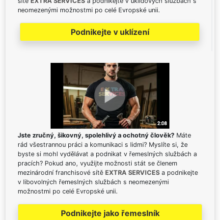
sítě
EXTRA SERVICES
a podnikejte v úklidových službách s
neomezenými možnostmi po celé Evropské unii.
Podnikejte v uklízení
Jste zručný, šikovný, spolehlivý a ochotný člověk?
Máte
rád všestrannou práci a komunikaci s lidmi? Myslíte si, že
byste si mohl vydělávat a podnikat v řemeslných službách a
pracích? Pokud ano, využijte možnosti stát se členem
mezinárodní franchisové sítě
EXTRA SERVICES
a podnikejte
v libovolných řemeslných službách s neomezenými
možnostmi po celé Evropské unii.
Podnikejte jako řemeslník