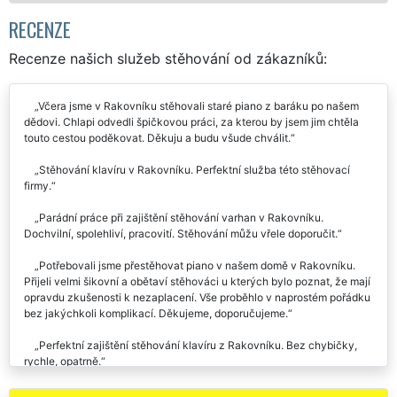
RECENZE
Recenze našich služeb stěhování od zákazníků:
Včera jsme v Rakovníku stěhovali staré piano z baráku po našem
dědovi. Chlapi odvedli špičkovou práci, za kterou by jsem jim chtěla
touto cestou poděkovat. Děkuju a budu všude chválit.
Stěhování klavíru v Rakovníku. Perfektní služba této stěhovací
firmy.
Parádní práce při zajištění stěhování varhan v Rakovníku.
Dochvilní, spolehliví, pracovití. Stěhování můžu vřele doporučit.
Potřebovali jsme přestěhovat piano v našem domě v Rakovníku.
Přijeli velmi šikovní a obětaví stěhováci u kterých bylo poznat, že mají
opravdu zkušenosti k nezaplacení. Vše proběhlo v naprostém pořádku
bez jakýchkoli komplikací. Děkujeme, doporučujeme.
Perfektní zajištění stěhování klavíru z Rakovníku. Bez chybičky,
rychle, opatrně.