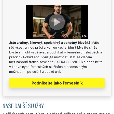
Jste zručný, šikovný, spolehlivý a ochotný člověk?
Máte
rád všestrannou práci a komunikaci s lidmi? Myslíte si, že
byste si mohl vydělávat a podnikat v řemeslných službách a
pracích? Pokud ano, využijte možnosti stát se členem
mezinárodní franchisové sítě
EXTRA SERVICES
a podnikejte
v libovolných řemeslných službách s neomezenými
možnostmi po celé Evropské unii.
Podnikejte jako řemeslník
NAŠE DALŠÍ SLUŽBY
Naši franchisanti Vám v oblasti stěhování a stěhovacích