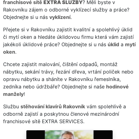
franchisové sítě
EXTRA SLUŽBY
? Měli byste v
Rakovníku zájem o odborné vyklízecí služby a práce?
Objednejte si u nás
vyklízení
.
Přejete si v Rakovníku zajistit kvalitní a spolehlivý úklid
či mytí oken a hledáte úklidovou firmu která vám zajistí
jakékoli úklidové práce? Objednejte si u nás
úklid
a
mytí
oken
.
Chcete zajistit malování, čištění odpadů, montáž
nábytku, sekání trávy, řezání dřeva, vrtání poliček nebo
opravu nábytku a sháníte v Rakovníku řemeslníka,
zedníka nebo údržbáře? Objednejte si naše
hodinové
manžely
!
Službu
stěhování klavírů Rakovník
vám spolehlivě a
odborně zajistí a poskytnou členové mezinárodní
franchisové sítě EXTRA SERVICES.