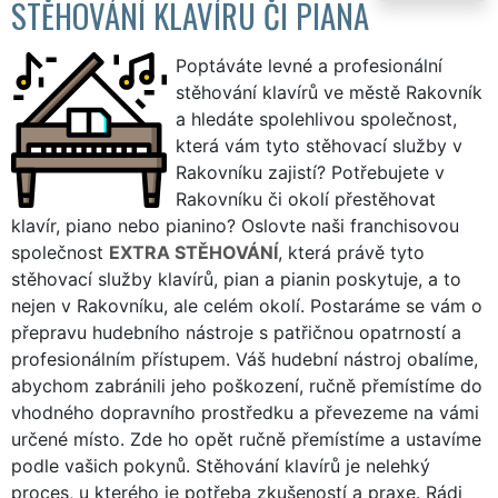
STĚHOVÁNÍ KLAVÍRU ČI PIANA
Poptáváte levné a profesionální
stěhování klavírů ve městě Rakovník
a hledáte spolehlivou společnost,
která vám tyto stěhovací služby v
Rakovníku zajistí? Potřebujete v
Rakovníku či okolí přestěhovat
klavír, piano nebo pianino? Oslovte naši franchisovou
společnost
EXTRA STĚHOVÁNÍ
, která právě tyto
stěhovací služby klavírů, pian a pianin poskytuje, a to
nejen v Rakovníku, ale celém okolí. Postaráme se vám o
přepravu hudebního nástroje s patřičnou opatrností a
profesionálním přístupem. Váš hudební nástroj obalíme,
abychom zabránili jeho poškození, ručně přemístíme do
vhodného dopravního prostředku a převezeme na vámi
určené místo. Zde ho opět ručně přemístíme a ustavíme
podle vašich pokynů. Stěhování klavírů je nelehký
proces, u kterého je potřeba zkušeností a praxe. Rádi