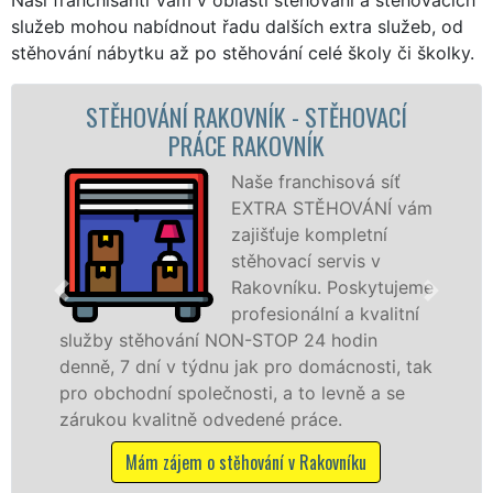
služeb mohou nabídnout řadu dalších extra služeb, od
stěhování nábytku až po stěhování celé školy či školky.
VÁNÍ RAKOVNÍK - STĚHOVACÍ
STĚHOV
PRÁCE RAKOVNÍK
STĚHO
Naše franchisová síť
EXTRA STĚHOVÁNÍ vám
zajišťuje kompletní
stěhovací servis v
Rakovníku. Poskytujeme
profesionální a kvalitní
ěhování NON-STOP 24 hodin
služby zajiš
ní v týdnu jak pro domácnosti, tak
celém okresu
ní společnosti, a to levně a se
franchisové 
valitně odvedené práce.
Nabízíme st
včetně víkend
m zájem o stěhování v Rakovníku
Mám zájem