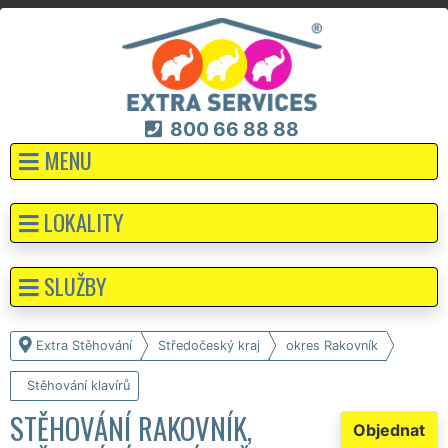
800 66 88 88
MENU
LOKALITY
SLUŽBY
Extra Stěhování
Středočeský kraj
okres Rakovník
Stěhování klavírů
STĚHOVÁNÍ RAKOVNÍK,
Objednat