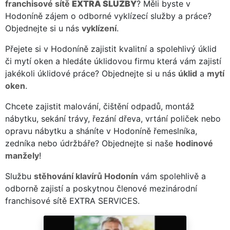
franchisové sítě
EXTRA SLUŽBY
? Měli byste v
Hodoníně zájem o odborné vyklízecí služby a práce?
Objednejte si u nás
vyklízení
.
Přejete si v Hodoníně zajistit kvalitní a spolehlivý úklid
či mytí oken a hledáte úklidovou firmu která vám zajistí
jakékoli úklidové práce? Objednejte si u nás
úklid
a
mytí
oken
.
Chcete zajistit malování, čištění odpadů, montáž
nábytku, sekání trávy, řezání dřeva, vrtání poliček nebo
opravu nábytku a sháníte v Hodoníně řemeslníka,
zedníka nebo údržbáře? Objednejte si naše
hodinové
manžely
!
Službu
stěhování klavírů Hodonín
vám spolehlivě a
odborně zajistí a poskytnou členové mezinárodní
franchisové sítě EXTRA SERVICES.