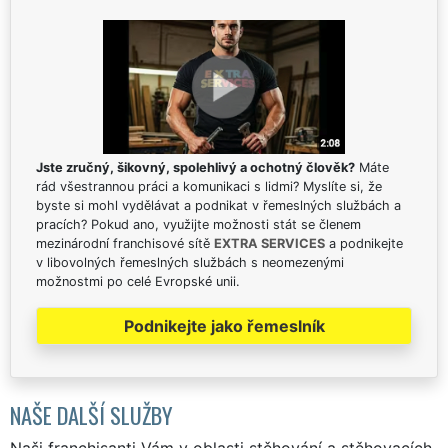
Jste zručný, šikovný, spolehlivý a ochotný člověk?
Máte
rád všestrannou práci a komunikaci s lidmi? Myslíte si, že
byste si mohl vydělávat a podnikat v řemeslných službách a
pracích? Pokud ano, využijte možnosti stát se členem
mezinárodní franchisové sítě
EXTRA SERVICES
a podnikejte
v libovolných řemeslných službách s neomezenými
možnostmi po celé Evropské unii.
Podnikejte jako řemeslník
NAŠE DALŠÍ SLUŽBY
Naši franchisanti Vám v oblasti stěhování a stěhovacích