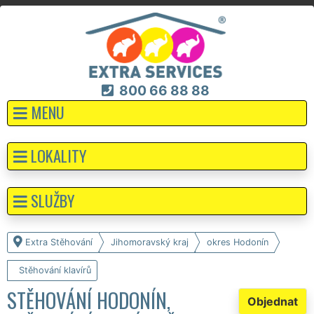
800 66 88 88
MENU
LOKALITY
SLUŽBY
Extra Stěhování
Jihomoravský kraj
okres Hodonín
Stěhování klavírů
STĚHOVÁNÍ HODONÍN,
Objednat