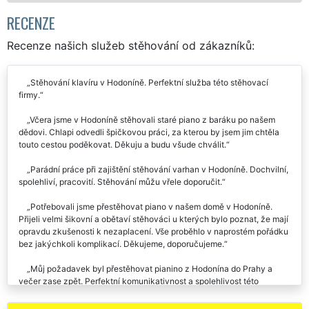
RECENZE
Recenze našich služeb stěhování od zákazníků:
Stěhování klavíru v Hodoníně. Perfektní služba této stěhovací
firmy.
Včera jsme v Hodoníně stěhovali staré piano z baráku po našem
dědovi. Chlapi odvedli špičkovou práci, za kterou by jsem jim chtěla
touto cestou poděkovat. Děkuju a budu všude chválit.
Parádní práce při zajištění stěhování varhan v Hodoníně. Dochvilní,
spolehliví, pracovití. Stěhování můžu vřele doporučit.
Potřebovali jsme přestěhovat piano v našem domě v Hodoníně.
Přijeli velmi šikovní a obětaví stěhováci u kterých bylo poznat, že mají
opravdu zkušenosti k nezaplacení. Vše proběhlo v naprostém pořádku
bez jakýchkoli komplikací. Děkujeme, doporučujeme.
Můj požadavek byl přestěhovat pianino z Hodonína do Prahy a
večer zase zpět. Perfektní komunikativnost a spolehlivost této