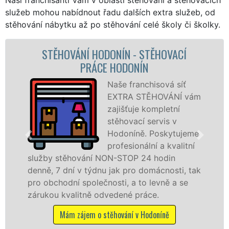
služeb mohou nabídnout řadu dalších extra služeb, od
stěhování nábytku až po stěhování celé školy či školky.
 HODONÍN - STĚHOVACÍ
STĚHOVACÍ
RÁCE HODONÍN
STĚHOVAC
Naše franchisová síť
EXTRA STĚHOVÁNÍ vám
zajišťuje kompletní
stěhovací servis v
Hodoníně. Poskytujeme
profesionální a kvalitní
ání NON-STOP 24 hodin
služby zajišťujem
týdnu jak pro domácnosti, tak
celém okresu Hodo
olečnosti, a to levně a se
franchisové sítě
ně odvedené práce.
Nabízíme stěhova
včetně víkendů a s
m o stěhování v Hodoníně
Mám zájem o st