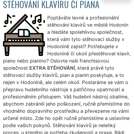
STĚHOVÁNÍ KLAVÍRU ČI PIANA
Poptáváte levné a profesionální
stěhování klavírů ve městě Hodonín
a hledáte spolehlivou společnost,
která vám tyto stěhovací služby v
Hodoníně zajistí? Potřebujete v
Hodoníně či okolí přestěhovat klavír,
piano nebo pianino? Oslovte naši franchisovou
společnost
EXTRA STĚHOVÁNÍ
, která právě tyto
stěhovací služby klavírů, pian a pianin poskytuje, a to
nejen v Hodoníně, ale celém okolí. Postaráme se vám o
přepravu hudebního nástroje s patřičnou opatrností a
profesionálním přístupem. Váš hudební nástroj obalíme,
abychom zabránili jeho poškození, ručně přemístíme do
vhodného dopravního prostředku a převezeme na vámi
určené místo. Zde ho opět ručně přemístíme a ustavíme
podle vašich pokynů. Stěhování klavírů je nelehký
proces, u kterého je potřeba zkušeností a praxe. Rádi