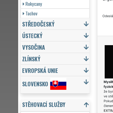
Rokycany
Tachov
Odeslá
STŘEDOČESKÝ
ÚSTECKÝ
VYSOČINA
ZLÍNSKÝ
EVROPSKÁ UNIE
SLOVENSKO
Myslít
fyzic
že bys
ve stě
Pokud 
STĚHOVACÍ SLUŽBY
člene
EXTR