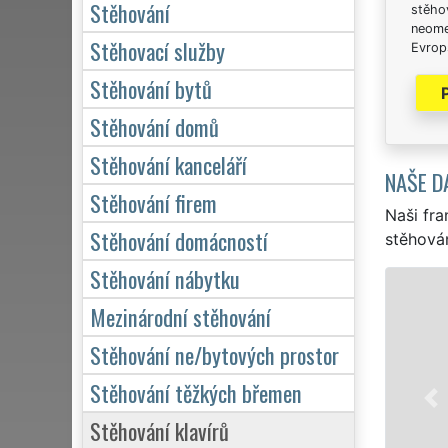
Stěhování
stěhov
neome
Stěhovací služby
Evrops
Stěhování bytů
Stěhování domů
Stěhování kanceláří
NAŠE D
Stěhování firem
Naši fra
Stěhování domácností
stěhován
Stěhování nábytku
S
Mezinárodní stěhování
Na
Stěhování ne/bytových prostor
st
st
Stěhování těžkých břemen
do
Stěhování klavírů
kv