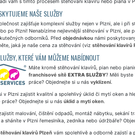
Rádi vám s tímto procesem stěhování klavíru nebo piana v 
SKYTUJEME NAŠE SLUŽBY
lečnost zajišťuje komplexní služby nejen v Plzni, ale i při s
bo po Plzni! Nenabízíme nejlevnější stěhování v Plzni, ale p
skutečných odborníků. Před
objednávkou
námi poskytovanýc
ěte, jaká je naše cena za stěhování (viz
stěhování klavírů 
SLUŽBY, KTERÉ VÁM MŮŽEME NABÍDNOUT
Máte kromě stěhování klavírů, pian nebo pianin
franchisové sítě
EXTRA SLUŽBY
? Měli byste
práce? Objednejte si u nás
vyklízení
.
si v Plzni zajistit kvalitní a spolehlivý úklid či mytí oken a 
 práce? Objednejte si u nás
úklid
a
mytí oken
.
ajistit malování, čištění odpadů, montáž nábytku, sekání tr
a sháníte v Plzni řemeslníka, zedníka nebo údržbáře? Obje
stěhování klavírů Plzeň
vám spolehlivě a odborně zajistí a 