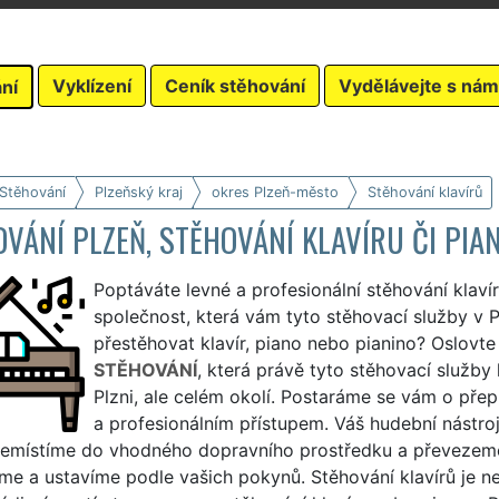
Vyklízení
Ceník stěhování
Vydělávejte s nám
ní
 Stěhování
Plzeňský kraj
okres Plzeň-město
Stěhování klavírů
VÁNÍ PLZEŇ, STĚHOVÁNÍ KLAVÍRU ČI PIA
Poptáváte levné a profesionální stěhování klaví
společnost, která vám tyto stěhovací služby v Plz
přestěhovat klavír, piano nebo pianino? Oslovt
STĚHOVÁNÍ
, která právě tyto stěhovací služby 
Plzni, ale celém okolí. Postaráme se vám o přep
a profesionálním přístupem. Váš hudební nástro
řemístíme do vhodného dopravního prostředku a převezeme
me a ustavíme podle vašich pokynů. Stěhování klavírů je ne