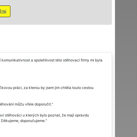
komunikativnost a spolehlivost této stěhovací firmy mi byla
čkovou práci, za kterou by jsem jim chtěla touto cestou
 Stěhování můžu vřele doporučit.
aví stěhováci u kterých bylo poznat, že mají opravdu
í. Děkujeme, doporučujeme.