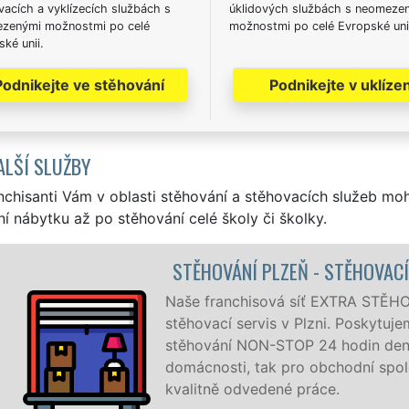
acích a vyklízecích službách s
úklidových službách s neomeze
zenými možnostmi po celé
možnostmi po celé Evropské uni
ké unii.
Podnikejte ve stěhování
Podnikejte v uklízen
ALŠÍ SLUŽBY
nchisanti Vám v oblasti stěhování a stěhovacích služeb mo
í nábytku až po stěhování celé školy či školky.
TĚHOVÁNÍ PLZEŇ - STĚHOVACÍ PRÁCE PLZEŇ
še franchisová síť EXTRA STĚHOVÁNÍ vám zajišťuje komple
ěhovací servis v Plzni. Poskytujeme profesionální a kvalitní 
ěhování NON-STOP 24 hodin denně, 7 dní v týdnu jak pro
mácnosti, tak pro obchodní společnosti, a to levně a se zá
alitně odvedené práce.