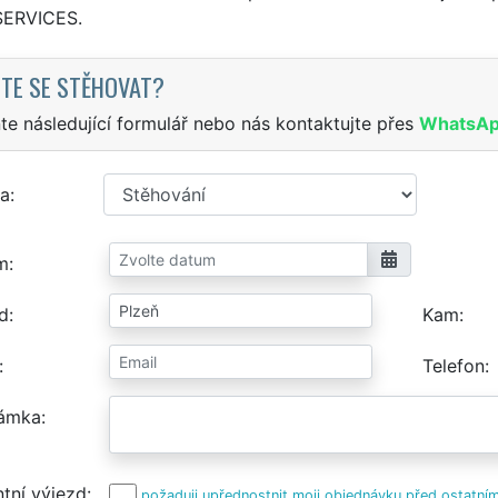
SERVICES.
TE SE STĚHOVAT?
te následující formulář nebo nás kontaktujte přes
WhatsA
a
m
d
Kam
Telefon
ámka
tní výjezd
požaduji upřednostnit moji objednávku před ostatním