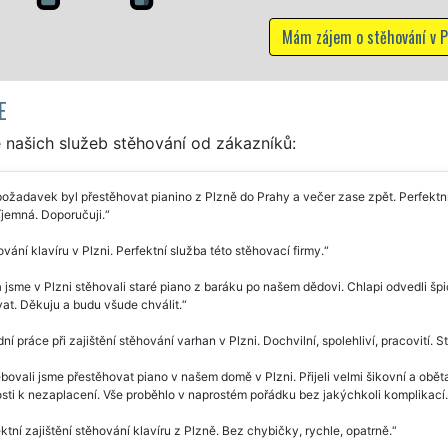
Mám zájem o stěhování v Plzni
E
 našich služeb stěhování od zákazníků:
ožadavek byl přestěhovat pianino z Plzně do Prahy a večer zase zpět. Perfektní 
íjemná. Doporučuji.
vání klavíru v Plzni. Perfektní služba této stěhovací firmy.
 jsme v Plzni stěhovali staré piano z baráku po našem dědovi. Chlapi odvedli špi
at. Děkuju a budu všude chválit.
ní práce při zajištění stěhování varhan v Plzni. Dochvilní, spolehliví, pracovití.
bovali jsme přestěhovat piano v našem domě v Plzni. Přijeli velmi šikovní a obět
sti k nezaplacení. Vše proběhlo v naprostém pořádku bez jakýchkoli komplikac
ktní zajištění stěhování klavíru z Plzně. Bez chybičky, rychle, opatrně.