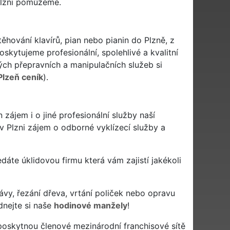
Plzni pomůžeme.
těhování klavírů, pian nebo pianin do Plzně, z
oskytujeme profesionální, spolehlivé a kvalitní
h přepravních a manipulačních služeb si
Plzeň ceník
).
 zájem i o jiné profesionální služby naší
 v Plzni zájem o odborné vyklízecí služby a
hledáte úklidovou firmu která vám zajistí jakékoli
ávy, řezání dřeva, vrtání poliček nebo opravu
dnejte si naše
hodinové manžely
!
poskytnou členové mezinárodní franchisové sítě