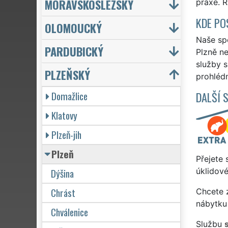
MORAVSKOSLEZSKÝ
praxe. 
KDE PO
OLOMOUCKÝ
Naše spo
PARDUBICKÝ
Plzně ne
služby 
PLZEŇSKÝ
prohlédn
Domažlice
DALŠÍ 
Klatovy
Plzeň-jih
Plzeň
Přejete 
Dýšina
úklidové
Chrást
Chcete z
nábytku 
Chválenice
Službu