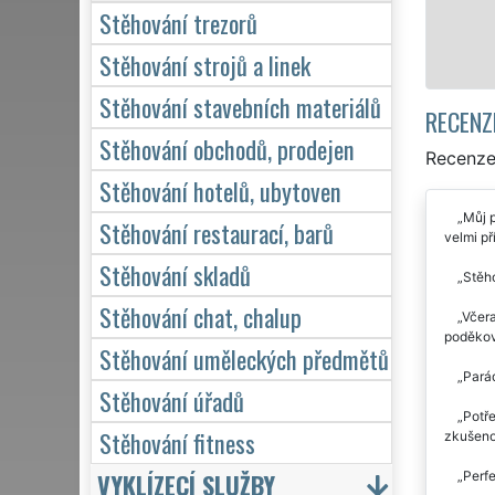
Stěhování trezorů
Stěhování strojů a linek
Stěhování stavebních materiálů
RECENZ
Stěhování obchodů, prodejen
Recenze
Stěhování hotelů, ubytoven
Můj p
Stěhování restaurací, barů
velmi př
Stěhování skladů
Stěho
Stěhování chat, chalup
Včera
poděkov
Stěhování uměleckých předmětů
Parád
Stěhování úřadů
Potře
Stěhování fitness
zkušeno
VYKLÍZECÍ SLUŽBY
Perfe