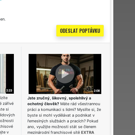
en.
ízíte
Jste zručný, šikovný, spolehlivý a
é zářivé
ochotný člověk?
Máte rád všestrannou
ste si
práci a komunikaci s lidmi? Myslíte si, že
lidových
byste si mohl vydělávat a podnikat v
možnosti
řemeslných službách a pracích? Pokud
chisové
ano, využijte možnosti stát se členem
jte v
mezinárodní franchisové sítě
EXTRA