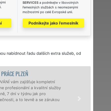
nými
SERVICES
a podnikejte v libovolných
i.
řemeslných službách s neomezenými
možnostmi po celé Evropské unii.
í
Podnikejte jako řemeslník
hou nabídnout řadu dalších extra služeb, od
STĚHOVA
tní
P
služby
s
d
rukou
f
N