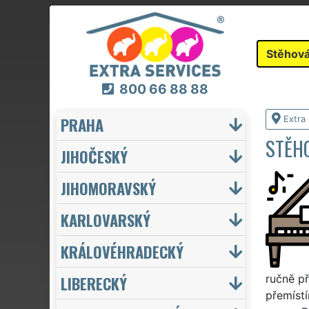
Stěhová
800 66 88 88
PRAHA
Extra
STĚHO
JIHOČESKÝ
JIHOMORAVSKÝ
KARLOVARSKÝ
KRÁLOVÉHRADECKÝ
LIBERECKÝ
ručně p
přemístí