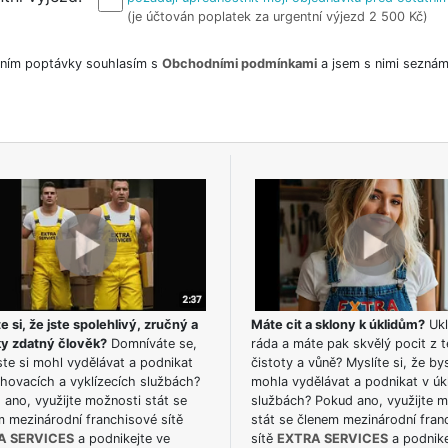
(je účtován poplatek za urgentní výjezd 2 500 Kč)
ním poptávky souhlasím s
Obchodními podmínkami
a jsem s nimi seznám
e si, že jste spolehlivý, zručný a
Máte cit a sklony k úklidům?
Ukl
ky zdatný člověk?
Domníváte se,
ráda a máte pak skvělý pocit z t
te si mohl vydělávat a podnikat
čistoty a vůně? Myslíte si, že by
hovacích a vyklízecích službách?
mohla vydělávat a podnikat v úk
ano, využijte možnosti stát se
službách? Pokud ano, využijte 
m mezinárodní franchisové sítě
stát se členem mezinárodní fran
A SERVICES
a podnikejte ve
sítě
EXTRA SERVICES
a podnike