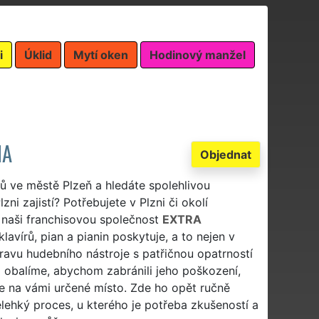
i
Úklid
Mytí oken
Hodinový manžel
NA
Objednat
rů ve městě Plzeň a hledáte spolehlivou
ni zajistí? Potřebujete v Plzni či okolí
e naši franchisovou společnost
EXTRA
klavírů, pian a pianin poskytuje, a to nejen v
ravu hudebního nástroje s patřičnou opatrností
j obalíme, abychom zabránili jeho poškození,
 na vámi určené místo. Zde ho opět ručně
lehký proces, u kterého je potřeba zkušeností a