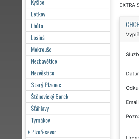
Kyšice
EXTRA 
Letkov
CHCE
Lhůta
Vyplň
Losiná
Mokrouše
Služb
Nezbavětice
Nezvěstice
Datu
Starý Plzenec
Odku
Štěnovický Borek
Email
Šťáhlavy
Pozn
Tymákov
Plzeň-sever
Urgen