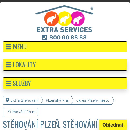
800 66 88 88
MENU
LOKALITY
SLUŽBY
Extra Stěhování
Plzeňský kraj
okres Plzeň-město
Stěhování firem
STĚHOVÁNÍ PLZEŇ, STĚHOVÁNÍ
Objednat