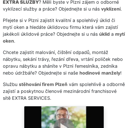
EXTRA SLUŽBY
? Měli byste v Plzni zájem o odborné
vyklízecí služby a práce? Objednejte si u nás
vyklízení
.
Přejete si v Plzni zajistit kvalitní a spolehlivý úklid či
mytí oken a hledáte úklidovou firmu která vám zajistí
jakékoli úklidové práce? Objednejte si u nás
úklid
a
mytí
oken
.
Chcete zajistit malování, čištění odpadů, montáž
nábytku, sekání trávy, řezání dřeva, vrtání poliček nebo
opravu nábytku a sháníte v Plzni řemeslníka, zedníka
nebo údržbáře? Objednejte si naše
hodinové manžely
!
Službu
stěhování firem Plzeň
vám spolehlivě a odborně
zajistí a poskytnou členové mezinárodní franchisové
sítě EXTRA SERVICES.