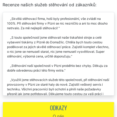
RECENZE
Recenze našich služeb stěhování od zákazníků:
Skvělá stěhovací firma, hoši byly profesionální, vše zvládli na
100%. Při stěhování firmy v Plzni se nic nezničilo a ani to moc dlouho
netrvalo. Za mě nejlepší stěhováci!
S touto společností jsme stěhovali naše tiskařské stroje a celé
vybavení tiskárny z Plzně do Domažlic. Chtěla bych touto cestou
poděkovat za jejich skvělé stěhovací práce. Zajistili komplet všechno,
o nic jsme se nemuseli starat, nic jsme nemuseli vysvětlovat. Super
stěhování, výborná cena, určitě doporučuju.
Stěhování naší společnosti v Plzni proběhlo bez chyby. Děkuju za
dobře odvedenou práci této firmy extra.
Využili jsme stěhovacích služeb této společnosti, při stěhování naší
provozovny v Plzni ze staré haly do nové. Zajistili veškerý servis i
techniku. Všichni pracovníci byli ochotní a plnili naše požadavky
přesně jak jsme potřebovali. Děkujeme touto cestou za vaši práci i
lidský přístup při tomto stěhování.
ODKAZY
Špičkový stěhovací servis, doporučuji. Stěhování naší firmy v Plzni