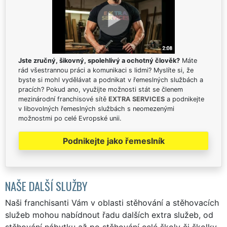
Jste zručný, šikovný, spolehlivý a ochotný člověk?
Máte
rád všestrannou práci a komunikaci s lidmi? Myslíte si, že
byste si mohl vydělávat a podnikat v řemeslných službách a
pracích? Pokud ano, využijte možnosti stát se členem
mezinárodní franchisové sítě
EXTRA SERVICES
a podnikejte
v libovolných řemeslných službách s neomezenými
možnostmi po celé Evropské unii.
Podnikejte jako řemeslník
NAŠE DALŠÍ SLUŽBY
Naši franchisanti Vám v oblasti stěhování a stěhovacích
služeb mohou nabídnout řadu dalších extra služeb, od
stěhování nábytku až po stěhování celé školy či školky.