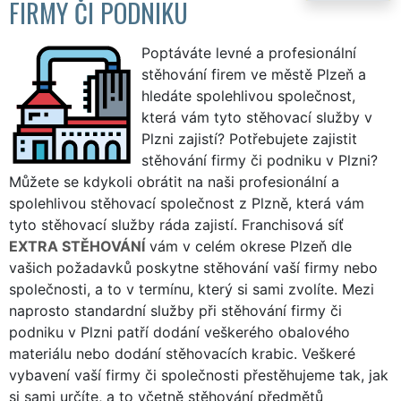
FIRMY ČI PODNIKU
Poptáváte levné a profesionální
stěhování firem ve městě Plzeň a
hledáte spolehlivou společnost,
která vám tyto stěhovací služby v
Plzni zajistí? Potřebujete zajistit
stěhování firmy či podniku v Plzni?
Můžete se kdykoli obrátit na naši profesionální a
spolehlivou stěhovací společnost z Plzně, která vám
tyto stěhovací služby ráda zajistí. Franchisová síť
EXTRA STĚHOVÁNÍ
vám v celém okrese Plzeň dle
vašich požadavků poskytne stěhování vaší firmy nebo
společnosti, a to v termínu, který si sami zvolíte. Mezi
naprosto standardní služby při stěhování firmy či
podniku v Plzni patří dodání veškerého obalového
materiálu nebo dodání stěhovacích krabic. Veškeré
vybavení vaší firmy či společnosti přestěhujeme tak, jak
si sami určíte, a to včetně stěhování předmětů