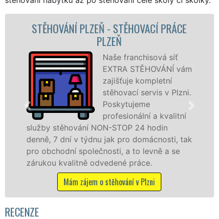
 PLZEŇ - STĚHOVACÍ PRÁCE
STĚHOVACÍ S
PLZEŇ
Naše franchisová síť
EXTRA STĚHOVÁNÍ vám
zajišťuje kompletní
stěhovací servis v Plzni.
Poskytujeme
profesionální a kvalitní
ování NON-STOP 24 hodin
služby zajišťu
 v týdnu jak pro domácnosti, tak
celém okresu Pl
 společnosti, a to levně a se
franchisové sí
itně odvedené práce.
Nabízíme stěho
včetně víkendů 
 zájem o stěhování v Plzni
Mám zájem 