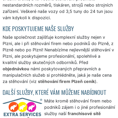
nestandardních rozměrů, tiskáren, strojů nebo strojních
zařízení. Veškeré naše vozy od 3,5 tuny do 24 tun jsou
vám kdykoli k dispozici.
KDE POSKYTUJEME NAŠE SLUŽBY
Naše společnost zajišťuje komplexní služby nejen v
Plzni, ale i při stěhování firem nebo podniků do Plzně, z
Plzně nebo po Plzni! Nenabízíme nejlevnější stěhování v
Plzni, ale poskytujeme profesionální, spolehlivé a
kvalitní služby skutečných odborníků. Před
objednávkou
námi poskytovaných přepravních a
manipulačních služeb si prohlédněte, jaká je naše cena
za stěhování (viz
stěhování firem Plzeň ceník
).
DALŠÍ SLUŽBY, KTERÉ VÁM MŮŽEME NABÍDNOUT
Máte kromě stěhování firem nebo
podniků zájem i o jiné profesionální
služby naší
franchisové sítě