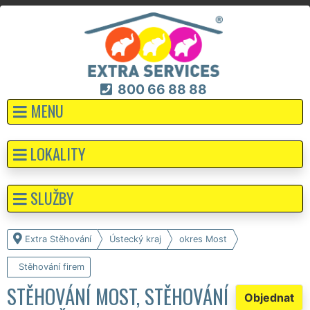
800 66 88 88
MENU
LOKALITY
SLUŽBY
Extra Stěhování
Ústecký kraj
okres Most
Stěhování firem
STĚHOVÁNÍ MOST, STĚHOVÁNÍ
Objednat