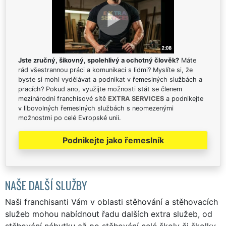
Jste zručný, šikovný, spolehlivý a ochotný člověk?
Máte
rád všestrannou práci a komunikaci s lidmi? Myslíte si, že
byste si mohl vydělávat a podnikat v řemeslných službách a
pracích? Pokud ano, využijte možnosti stát se členem
mezinárodní franchisové sítě
EXTRA SERVICES
a podnikejte
v libovolných řemeslných službách s neomezenými
možnostmi po celé Evropské unii.
Podnikejte jako řemeslník
NAŠE DALŠÍ SLUŽBY
Naši franchisanti Vám v oblasti stěhování a stěhovacích
služeb mohou nabídnout řadu dalších extra služeb, od
stěhování nábytku až po stěhování celé školy či školky.