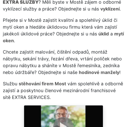
EXTRA SLUŽBY
? Měli byste v Mostě zájem o odborné
vyklízecí služby a práce? Objednejte si u nás
vyklízení
.
Přejete si v Mostě zajistit kvalitní a spolehlivý úklid či
mytí oken a hledáte úklidovou firmu která vám zajistí
jakékoli úklidové práce? Objednejte si u nás
úklid
a
mytí
oken
.
Chcete zajistit malování, čištění odpadů, montáž
nábytku, sekání trávy, řezání dřeva, vrtání poliček nebo
opravu nábytku a sháníte v Mostě řemeslníka, zedníka
nebo údržbáře? Objednejte si naše
hodinové manžely
!
Službu
stěhování firem Most
vám spolehlivě a odborně
zajistí a poskytnou členové mezinárodní franchisové
sítě EXTRA SERVICES.