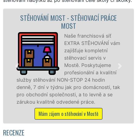
MOST - STĚHOVACÍ PRÁCE
STĚHOVACÍ SLU
MOST
FI
Naše franchisová síť
EXTRA STĚHOVÁNÍ vám
zajišťuje kompletní
stěhovací servis v
Mostě. Poskytujeme
profesionální a kvalitní
ání NON-STOP 24 hodin
služby zajišťujem
týdnu jak pro domácnosti, tak
celém okresu Most
olečnosti, a to levně a se
franchisové sítě
ně odvedené práce.
Nabízíme stěhova
včetně víkendů a s
jem o stěhování v Mostě
Mám zájem o s