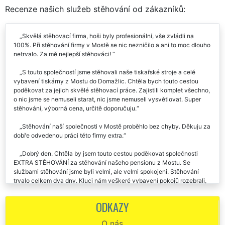
RECENZE
Recenze našich služeb stěhování od zákazníků:
Skvělá stěhovací firma, hoši byly profesionální, vše zvládli na
100%. Při stěhování firmy v Mostě se nic nezničilo a ani to moc dlouho
netrvalo. Za mě nejlepší stěhováci!
S touto společností jsme stěhovali naše tiskařské stroje a celé
vybavení tiskárny z Mostu do Domažlic. Chtěla bych touto cestou
poděkovat za jejich skvělé stěhovací práce. Zajistili komplet všechno,
o nic jsme se nemuseli starat, nic jsme nemuseli vysvětlovat. Super
stěhování, výborná cena, určitě doporučuju.
Stěhování naší společnosti v Mostě proběhlo bez chyby. Děkuju za
dobře odvedenou práci této firmy extra.
Dobrý den. Chtěla by jsem touto cestou poděkovat společnosti
EXTRA STĚHOVÁNÍ za stěhování našeho pensionu z Mostu. Se
službami stěhování jsme byli velmi, ale velmi spokojeni. Stěhování
trvalo celkem dva dny. Kluci nám veškeré vybavení pokojů rozebrali,
zabalili a přestěhovali. Na místě zase vše složili, rozhodili a rozmístili
jak jsme potřebovali. Cena seděla přesně jak jsme se domluvili. Nikdy
ODKAZY
jsem podobné pochvaly nepsala, ale jelikož mě kluci, místo toho aby si