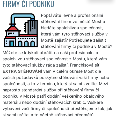
FIRMY ČI PODNIKU
Poptáváte levné a profesionální
stěhování firem ve městě Most a
hledáte spolehlivou společnost,
která vám tyto stěhovací služby v
Mostě zajistí? Potřebujete zajistit
stěhování firmy či podniku v Mostě?
Můžete se kdykoli obrátit na naši profesionální a
spolehlivou stěhovací společnost z Mostu, která vám
tyto stěhovací služby ráda zajistí. Franchisová síť
EXTRA STĚHOVÁNÍ
vám v celém okrese Most dle
vašich požadavků poskytne stěhování vaší firmy nebo
společnosti, a to v termínu, který si sami zvolíte. Mezi
naprosto standardní služby při stěhování firmy či
podniku v Mostě patří dodání veškerého obalového
materiálu nebo dodání stěhovacích krabic. Veškeré
vybavení vaší firmy či společnosti přestěhujeme tak, jak
si sami určíte, a to včetně stěhování předmětů