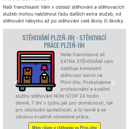
Naši franchisanti Vám v oblasti stěhování a stěhovacích
služeb mohou nabídnout řadu dalších extra služeb, od
stěhování nábytku až po stěhování celé školy či školky.
PLZEŇ-JIH - STĚHOVACÍ
STĚHOVACÍ 
ÁCE PLZEŇ-JIH
STĚHOVACÍ
Naše franchisová síť
EXTRA STĚHOVÁNÍ vám
zajišťuje kompletní
stěhovací servis na
Plzni-jihu. Poskytujeme
profesionální a kvalitní
ání NON-STOP 24 hodin
služby zajišťujem
týdnu jak pro domácnosti, tak
celém okresu Plzeň
olečnosti, a to levně a se
franchisové sítě
ně odvedené práce.
Nabízíme stěhova
včetně víkendů a s
 o stěhování na Plzni-jihu