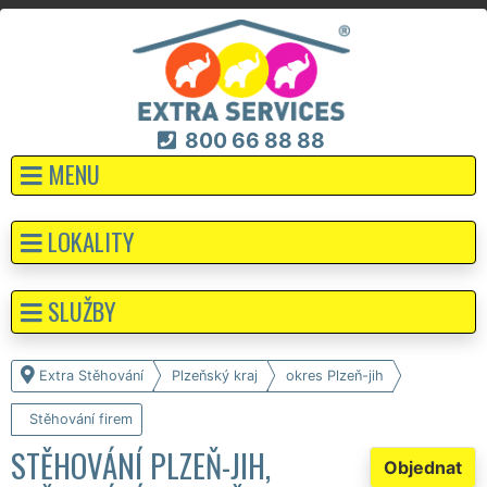
800 66 88 88
MENU
LOKALITY
SLUŽBY
Extra Stěhování
Plzeňský kraj
okres Plzeň-jih
Stěhování firem
STĚHOVÁNÍ PLZEŇ-JIH,
Objednat