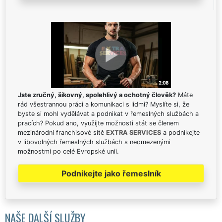
Jste zručný, šikovný, spolehlivý a ochotný člověk?
Máte
rád všestrannou práci a komunikaci s lidmi? Myslíte si, že
byste si mohl vydělávat a podnikat v řemeslných službách a
pracích? Pokud ano, využijte možnosti stát se členem
mezinárodní franchisové sítě
EXTRA SERVICES
a podnikejte
v libovolných řemeslných službách s neomezenými
možnostmi po celé Evropské unii.
Podnikejte jako řemeslník
NAŠE DALŠÍ SLUŽBY