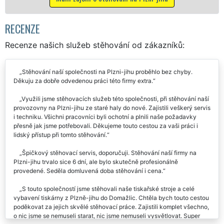
Mám zájem o stěh
RECENZE
Recenze našich služeb stěhování od zákazníků:
Stěhování naší společnosti na Plzni-jihu proběhlo bez chyby.
Děkuju za dobře odvedenou práci této firmy extra.
Využili jsme stěhovacích služeb této společnosti, při stěhování naší
provozovny na Plzni-jihu ze staré haly do nové. Zajistili veškerý servis
i techniku. Všichni pracovníci byli ochotní a plnili naše požadavky
přesně jak jsme potřebovali. Děkujeme touto cestou za vaši práci i
lidský přístup při tomto stěhování.
Špičkový stěhovací servis, doporučuji. Stěhování naší firmy na
Plzni-jihu trvalo sice 6 dní, ale bylo skutečně profesionálně
provedené. Seděla domluvená doba stěhování i cena.
S touto společností jsme stěhovali naše tiskařské stroje a celé
vybavení tiskárny z Plzně-jihu do Domažlic. Chtěla bych touto cestou
poděkovat za jejich skvělé stěhovací práce. Zajistili komplet všechno,