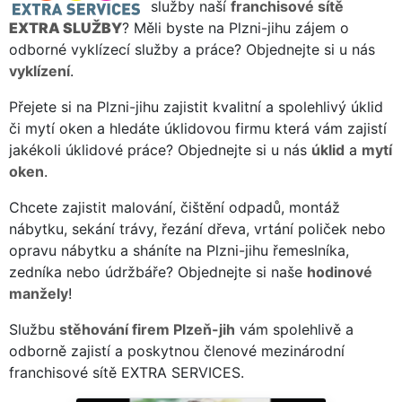
služby naší
franchisové sítě
EXTRA SLUŽBY
? Měli byste na Plzni-jihu zájem o
odborné vyklízecí služby a práce? Objednejte si u nás
vyklízení
.
Přejete si na Plzni-jihu zajistit kvalitní a spolehlivý úklid
či mytí oken a hledáte úklidovou firmu která vám zajistí
jakékoli úklidové práce? Objednejte si u nás
úklid
a
mytí
oken
.
Chcete zajistit malování, čištění odpadů, montáž
nábytku, sekání trávy, řezání dřeva, vrtání poliček nebo
opravu nábytku a sháníte na Plzni-jihu řemeslníka,
zedníka nebo údržbáře? Objednejte si naše
hodinové
manžely
!
Službu
stěhování firem Plzeň-jih
vám spolehlivě a
odborně zajistí a poskytnou členové mezinárodní
franchisové sítě EXTRA SERVICES.