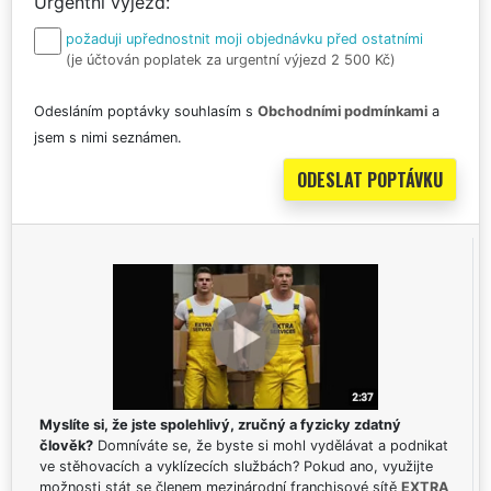
Urgentní výjezd
požaduji upřednostnit moji objednávku před ostatními
(je účtován poplatek za urgentní výjezd 2 500 Kč)
Odesláním poptávky souhlasím s
Obchodními podmínkami
a
jsem s nimi seznámen.
Myslíte si, že jste spolehlivý, zručný a fyzicky zdatný
člověk?
Domníváte se, že byste si mohl vydělávat a podnikat
ve stěhovacích a vyklízecích službách? Pokud ano, využijte
možnosti stát se členem mezinárodní franchisové sítě
EXTRA