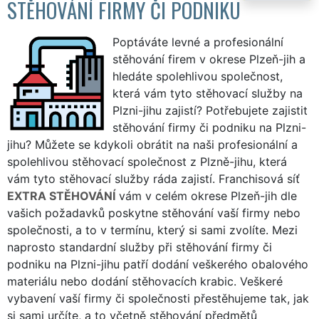
STĚHOVÁNÍ FIRMY ČI PODNIKU
Poptáváte levné a profesionální
stěhování firem v okrese Plzeň-jih a
hledáte spolehlivou společnost,
která vám tyto stěhovací služby na
Plzni-jihu zajistí? Potřebujete zajistit
stěhování firmy či podniku na Plzni-
jihu? Můžete se kdykoli obrátit na naši profesionální a
spolehlivou stěhovací společnost z Plzně-jihu, která
vám tyto stěhovací služby ráda zajistí. Franchisová síť
EXTRA STĚHOVÁNÍ
vám v celém okrese Plzeň-jih dle
vašich požadavků poskytne stěhování vaší firmy nebo
společnosti, a to v termínu, který si sami zvolíte. Mezi
naprosto standardní služby při stěhování firmy či
podniku na Plzni-jihu patří dodání veškerého obalového
materiálu nebo dodání stěhovacích krabic. Veškeré
vybavení vaší firmy či společnosti přestěhujeme tak, jak
si sami určíte, a to včetně stěhování předmětů