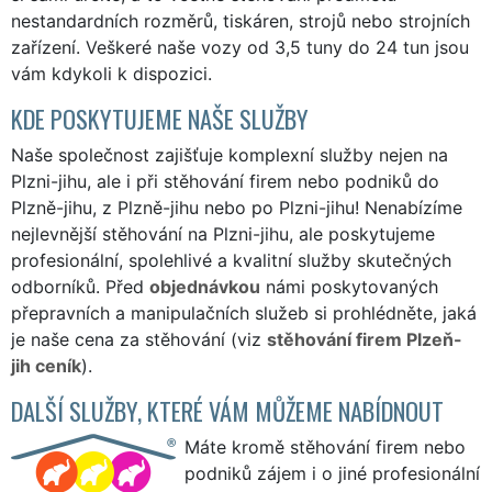
nestandardních rozměrů, tiskáren, strojů nebo strojních
zařízení. Veškeré naše vozy od 3,5 tuny do 24 tun jsou
vám kdykoli k dispozici.
KDE POSKYTUJEME NAŠE SLUŽBY
Naše společnost zajišťuje komplexní služby nejen na
Plzni-jihu, ale i při stěhování firem nebo podniků do
Plzně-jihu, z Plzně-jihu nebo po Plzni-jihu! Nenabízíme
nejlevnější stěhování na Plzni-jihu, ale poskytujeme
profesionální, spolehlivé a kvalitní služby skutečných
odborníků. Před
objednávkou
námi poskytovaných
přepravních a manipulačních služeb si prohlédněte, jaká
je naše cena za stěhování (viz
stěhování firem Plzeň-
jih ceník
).
DALŠÍ SLUŽBY, KTERÉ VÁM MŮŽEME NABÍDNOUT
Máte kromě stěhování firem nebo
podniků zájem i o jiné profesionální