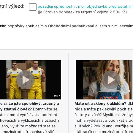
tní výjezd
požaduji upřednostnit moji objednávku před ostatním
(je účtován poplatek za urgentní výjezd 2 500 Kč)
ním poptávky souhlasím s
Obchodními podmínkami
a jsem s nimi seznám
e si, že jste spolehlivý, zručný a
Máte cit a sklony k úklidům?
Ukl
ky zdatný člověk?
Domníváte se,
ráda a máte pak skvělý pocit z t
te si mohl vydělávat a podnikat
čistoty a vůně? Myslíte si, že by
hovacích a vyklízecích službách?
mohla vydělávat a podnikat v úk
ano, využijte možnosti stát se
službách? Pokud ano, využijte 
m mezinárodní franchisové sítě
stát se členem mezinárodní fran