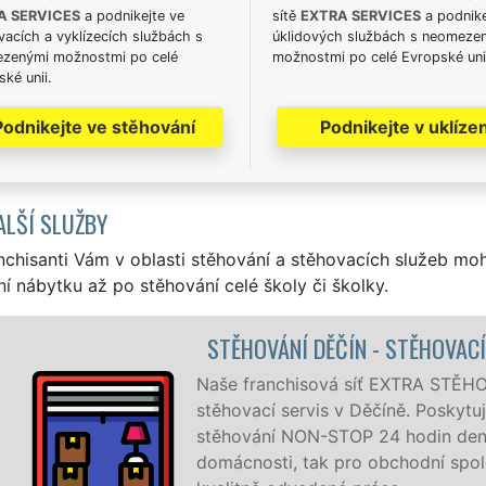
A SERVICES
a podnikejte ve
sítě
EXTRA SERVICES
a podnike
acích a vyklízecích službách s
úklidových službách s neomeze
zenými možnostmi po celé
možnostmi po celé Evropské uni
ké unii.
Podnikejte ve stěhování
Podnikejte v uklízen
ALŠÍ SLUŽBY
nchisanti Vám v oblasti stěhování a stěhovacích služeb mo
í nábytku až po stěhování celé školy či školky.
OVÁNÍ DĚČÍN - STĚHOVACÍ PRÁCE DĚČÍN
ranchisová síť EXTRA STĚHOVÁNÍ vám zajišťuje kompletní
cí servis v Děčíně. Poskytujeme profesionální a kvalitní sl
ní NON-STOP 24 hodin denně, 7 dní v týdnu jak pro
sti, tak pro obchodní společnosti, a to levně a se záruko