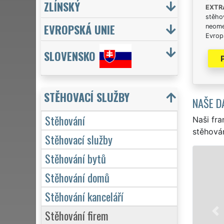
ZLÍNSKÝ
EXTR
stěhov
EVROPSKÁ UNIE
neome
Evrops
SLOVENSKO
STĚHOVACÍ SLUŽBY
NAŠE D
Stěhování
Naši fra
stěhován
Stěhovací služby
Stěhování bytů
STĚH
Stěhování domů
Naše f
stěhova
Stěhování kanceláří
stěhová
Stěhování firem
domácno