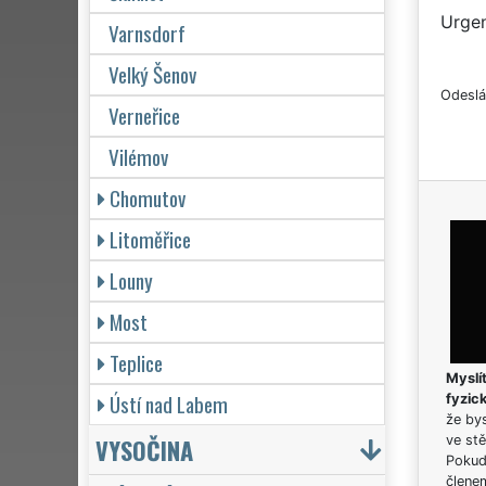
Urgen
Varnsdorf
Velký Šenov
Odeslá
Verneřice
Vilémov
Chomutov
Litoměřice
Louny
Most
Teplice
Myslít
Ústí nad Labem
fyzic
že bys
VYSOČINA
ve stě
Pokud 
člene