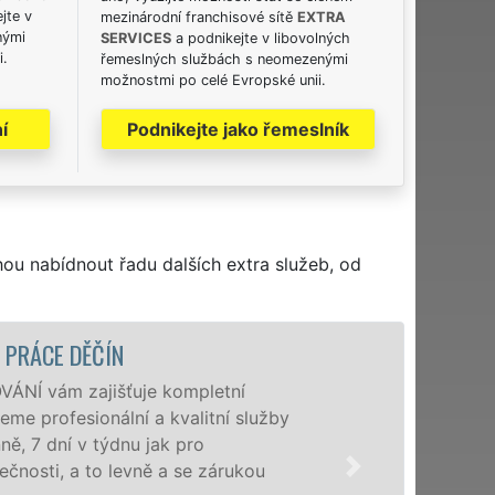
jte v
mezinárodní franchisové sítě
EXTRA
nými
SERVICES
a podnikejte v libovolných
i.
řemeslných službách s neomezenými
možnostmi po celé Evropské unii.
í
Podnikejte jako řemeslník
hou nabídnout řadu dalších extra služeb, od
STĚHOVACÍ 
Posky
užby
speciá
domác
u
franc