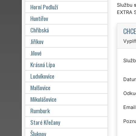
Službu
Horní Podluží
EXTRA 
Huntířov
Chřibská
CHCE
Jiříkov
Vyplň
Jílové
Služb
Krásná Lípa
Ludvíkovice
Datu
Malšovice
Odku
Mikulášovice
Email
Rumburk
Staré Křečany
Pozn
Šluknov