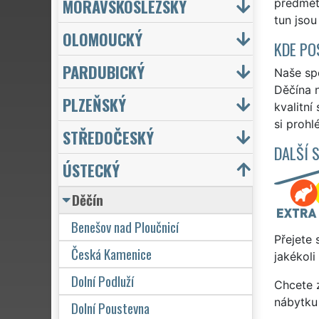
MORAVSKOSLEZSKÝ
předmětů
tun jsou
OLOMOUCKÝ
KDE PO
PARDUBICKÝ
Naše spo
Děčína n
PLZEŇSKÝ
kvalitní
si prohl
STŘEDOČESKÝ
DALŠÍ 
ÚSTECKÝ
Děčín
Benešov nad Ploučnicí
Přejete 
Česká Kamenice
jakékoli
Dolní Podluží
Chcete z
nábytku 
Dolní Poustevna