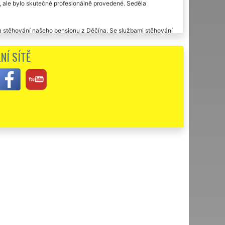
í, ale bylo skutečně profesionálně provedené. Seděla
 stěhování našeho pensionu z Děčína. Se službami stěhování
vybavení pokojů rozebrali, zabalili a přestěhovali. Na místě
 se domluvili. Nikdy jsem podobné pochvaly nepsala, ale jelikož
NÍ SÍTĚ
yla spokojená, činím tak. Byla jsem velmi spokojená a budu
vím.