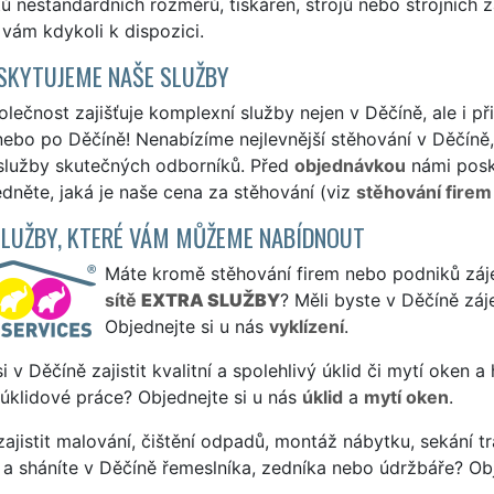
 nestandardních rozměrů, tiskáren, strojů nebo strojních 
 vám kdykoli k dispozici.
SKYTUJEME NAŠE SLUŽBY
lečnost zajišťuje komplexní služby nejen v Děčíně, ale i p
ebo po Děčíně! Nenabízíme nejlevnější stěhování v Děčíně, 
 služby skutečných odborníků. Před
objednávkou
námi posk
édněte, jaká je naše cena za stěhování (viz
stěhování firem
SLUŽBY, KTERÉ VÁM MŮŽEME NABÍDNOUT
Máte kromě stěhování firem nebo podniků zájem
sítě
EXTRA SLUŽBY
? Měli byste v Děčíně zá
Objednejte si u nás
vyklízení
.
si v Děčíně zajistit kvalitní a spolehlivý úklid či mytí oken 
 úklidové práce? Objednejte si u nás
úklid
a
mytí oken
.
ajistit malování, čištění odpadů, montáž nábytku, sekání tr
a sháníte v Děčíně řemeslníka, zedníka nebo údržbáře? Ob