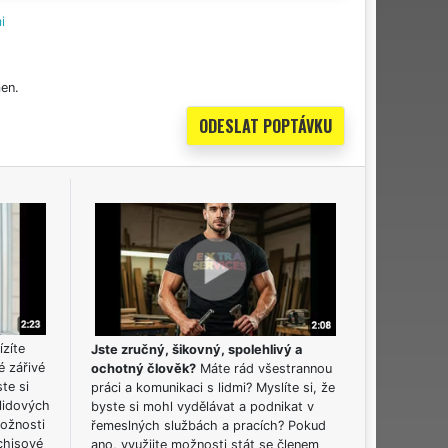
i
en.
ízíte
Jste zručný, šikovný, spolehlivý a
é zářivé
ochotný člověk?
Máte rád všestrannou
ste si
práci a komunikaci s lidmi? Myslíte si, že
lidových
byste si mohl vydělávat a podnikat v
možnosti
řemeslných službách a pracích? Pokud
chisové
ano, využijte možnosti stát se členem