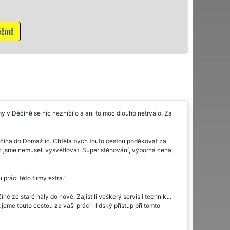
NON-S
my v Děčíně se nic nezničilo a ani to moc dlouho netrvalo. Za
Děčína do Domažlic. Chtěla bych touto cestou poděkovat za
nic jsme nemuseli vysvětlovat. Super stěhování, výborná cena,
ráci této firmy extra.
ě ze staré haly do nové. Zajistili veškerý servis i techniku.
eme touto cestou za vaši práci i lidský přístup při tomto