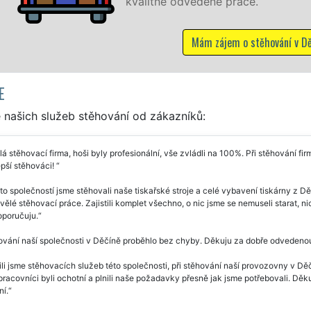
ě odvedené práce.
Mám zájem o stěhování v Děčíně
E
 našich služeb stěhování od zákazníků:
á stěhovací firma, hoši byly profesionální, vše zvládli na 100%. Při stěhování fir
pší stěhováci!
to společností jsme stěhovali naše tiskařské stroje a celé vybavení tiskárny z 
kvělé stěhovací práce. Zajistili komplet všechno, o nic jsme se nemuseli starat, 
oporučuju.
vání naší společnosti v Děčíně proběhlo bez chyby. Děkuju za dobře odvedenou p
li jsme stěhovacích služeb této společnosti, při stěhování naší provozovny v Děčín
pracovníci byli ochotní a plnili naše požadavky přesně jak jsme potřebovali. Děkuj
í.