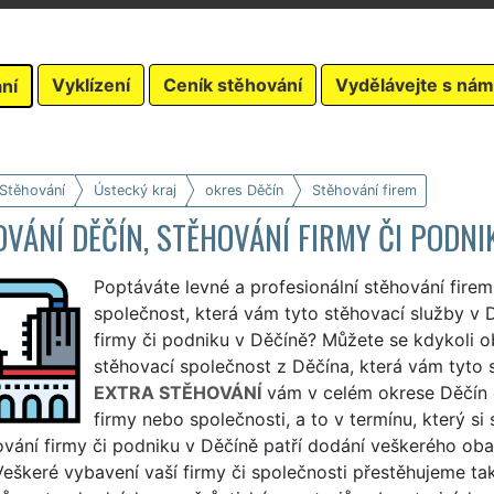
Vyklízení
Ceník stěhování
Vydělávejte s nám
ní
 Stěhování
Ústecký kraj
okres Děčín
Stěhování firem
VÁNÍ DĚČÍN, STĚHOVÁNÍ FIRMY ČI PODNI
Poptáváte levné a profesionální stěhování fire
společnost, která vám tyto stěhovací služby v Dě
firmy či podniku v Děčíně? Můžete se kdykoli ob
stěhovací společnost z Děčína, která vám tyto st
EXTRA STĚHOVÁNÍ
vám v celém okrese Děčín 
firmy nebo společnosti, a to v termínu, který si
ování firmy či podniku v Děčíně patří dodání veškerého ob
Veškeré vybavení vaší firmy či společnosti přestěhujeme tak,