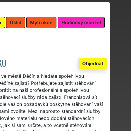
i
Úklid
Mytí oken
Hodinový manžel
KU
Objednat
m ve městě Děčín a hledáte spolehlivou
číně zajistí? Potřebujete zajistit stěhování
rátit na naši profesionální a spolehlivou
ěhovací služby ráda zajistí. Franchisová síť
dle vašich požadavků poskytne stěhování vaší
 sami zvolíte. Mezi naprosto standardní služby
alového materiálu nebo dodání stěhovacích
 jak si sami určíte, a to včetně stěhování