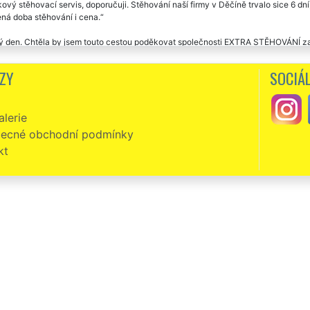
ový stěhovací servis, doporučuji. Stěhování naší firmy v Děčíně trvalo sice 6 dn
ná doba stěhování i cena.
ý den. Chtěla by jsem touto cestou poděkovat společnosti EXTRA STĚHOVÁNÍ za
i velmi, ale velmi spokojeni. Stěhování trvalo celkem dva dny. Kluci nám veškeré 
 složili, rozhodili a rozmístili jak jsme potřebovali. Cena seděla přesně jak jsme
ZY
SOCIÁL
, místo toho aby si vzali zpropitné poprosili o napsání mé recenze, pokud jsem b
oporučovat. Pár stěhovacích společností jsem už vyzkoušela, tak vím o čem mlu
lerie
ecné obchodní podmínky
kt