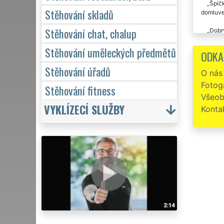
Špičk
Stěhování skladů
domluve
Stěhování chat, chalup
Dobr
jsme byl
Stěhování uměleckých předmětů
zase vše
ODKA
mě kluci
všude d
Stěhování úřadů
O nás
Fotoga
Stěhování fitness
Všeob
VYKLÍZECÍ SLUŽBY
Konta