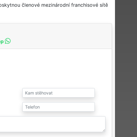
oskytnou členové mezinárodní franchisové sítě
pp