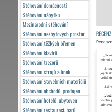
kvalitn
Stěhování domácností
Stěhování nábytku
Mezinárodní stěhování
RECENZ
Stěhování ne/bytových prostor
Stěhování těžkých břemen
Recenze
Stěhování klavírů
Skvěl
mě nejle
Stěhování trezorů
S tou
Stěhování strojů a linek
jejich s
určitě d
Stěhování stavebních materiálů
Stěho
Stěhování obchodů, prodejen
Využi
Stěhování hotelů, ubytoven
Všichni 
stěhován
Stěhování restaurací, barů