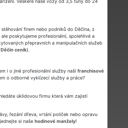
zařízení. Veškeré naše vozy od 3,5 tuny do 24
ři stěhování firem nebo podniků do Děčína, z
ale poskytujeme profesionální, spolehlivé a
ytovaných přepravních a manipulačních služeb
 Děčín ceník
).
 i o jiné profesionální služby naší
franchisové
jem o odborné vyklízecí služby a práce?
a hledáte úklidovou firmu která vám zajistí
ávy, řezání dřeva, vrtání poliček nebo opravu
jednejte si naše
hodinové manžely
!