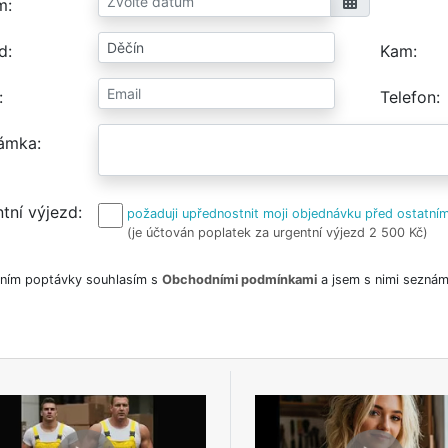
m
d
Kam
Telefon
ámka
tní výjezd
požaduji upřednostnit moji objednávku před ostatním
(je účtován poplatek za urgentní výjezd 2 500 Kč)
ním poptávky souhlasím s
Obchodními podmínkami
a jsem s nimi seznám