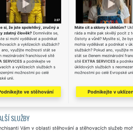
e si, že jste spolehlivý, zručný a
Máte cit a sklony k úklidům?
Ukl
ky zdatný člověk?
Domníváte se,
ráda a máte pak skvělý pocit z t
te si mohl vydělávat a podnikat
čistoty a vůně? Myslíte si, že by
hovacích a vyklízecích službách?
mohla vydělávat a podnikat v úk
ano, využijte možnosti stát se
službách? Pokud ano, využijte 
m mezinárodní franchisové sítě
stát se členem mezinárodní fran
A SERVICES
a podnikejte ve
sítě
EXTRA SERVICES
a podnike
acích a vyklízecích službách s
úklidových službách s neomeze
zenými možnostmi po celé
možnostmi po celé Evropské uni
ké unii.
Podnikejte ve stěhování
Podnikejte v uklízen
ALŠÍ SLUŽBY
nchisanti Vám v oblasti stěhování a stěhovacích služeb mo