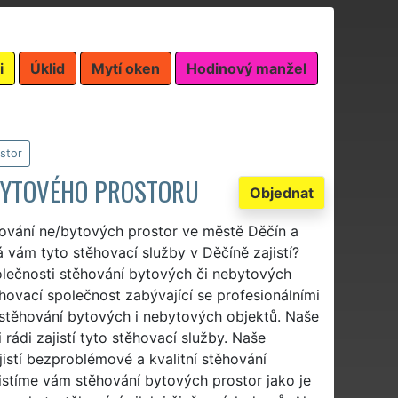
i
Úklid
Mytí oken
Hodinový manžel
stor
EBYTOVÉHO PROSTORU
Objednat
hování ne/bytových prostor ve městě Děčín a
á vám tyto stěhovací služby v Děčíně zajistí?
polečnosti stěhování bytových či nebytových
hovací společnost zabývající se profesionálními
 stěhování bytových i nebytových objektů. Naše
rádi zajistí tyto stěhovací služby. Naše
istí bezproblémové a kvalitní stěhování
jistíme vám stěhování bytových prostor jako je