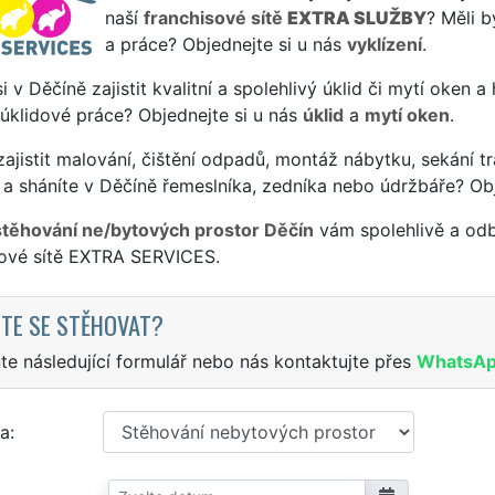
naší
franchisové sítě
EXTRA SLUŽBY
? Měli b
a práce? Objednejte si u nás
vyklízení
.
si v Děčíně zajistit kvalitní a spolehlivý úklid či mytí oken 
 úklidové práce? Objednejte si u nás
úklid
a
mytí oken
.
ajistit malování, čištění odpadů, montáž nábytku, sekání tr
a sháníte v Děčíně řemeslníka, zedníka nebo údržbáře? Ob
stěhování ne/bytových prostor Děčín
vám spolehlivě a odb
sové sítě EXTRA SERVICES.
TE SE STĚHOVAT?
te následující formulář nebo nás kontaktujte přes
WhatsA
a