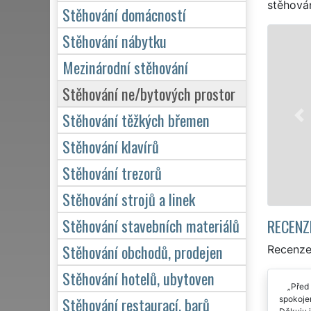
stěhován
Stěhování domácností
Stěhování nábytku
STĚHOVÁNÍ DĚČ
Mezinárodní stěhování
Naše franchisová
stěhovací servis 
Stěhování ne/bytových prostor
stěhování NON-ST
Stěhování těžkých břemen
domácnosti, tak p
kvalitně odveden
Stěhování klavírů
Stěhování trezorů
Mám z
Stěhování strojů a linek
Stěhování stavebních materiálů
RECENZ
Stěhování obchodů, prodejen
Recenze
Stěhování hotelů, ubytoven
Před 
Stěhování restaurací, barů
spokojen