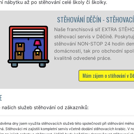
í nábytku až po stěhování celé školy či školky.
ÍN - STĚHOVACÍ PRÁCE DĚČÍN
 síť EXTRA STĚHOVÁNÍ vám zajišťuje kompletní
v Děčíně. Poskytujeme profesionální a kvalitní služby
OP 24 hodin denně, 7 dní v týdnu jak pro
ro obchodní společnosti, a to levně a se zárukou
é práce.
ájem o stěhování v Děčíně
E
 našich služeb stěhování od zákazníků:
dvěma dny jsem využila stěhovacích služeb této společnosti při stěhování mého
á. Stěhováci mi zajistili kompletní servis včetně dodání stěhovacích krabic. V n