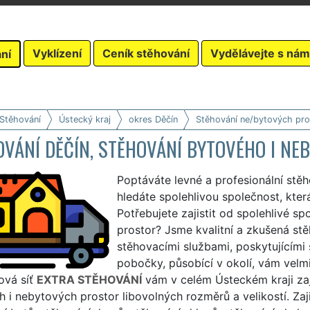
Vyklízení
Ceník stěhování
Vydělávejte s nám
ní
 Stěhování
Ústecký kraj
okres Děčín
Stěhování ne/bytových pro
OVÁNÍ DĚČÍN, STĚHOVÁNÍ BYTOVÉHO I N
Poptáváte levné a profesionální stě
hledáte spolehlivou společnost, kter
Potřebujete zajistit od spolehlivé s
prostor? Jsme kvalitní a zkušená stě
stěhovacími službami, poskytujícími
pobočky, působící v okolí, vám velmi 
ová síť
EXTRA STĚHOVÁNÍ
vám v celém Ústeckém kraji zaj
 i nebytových prostor libovolných rozměrů a velikostí. Za