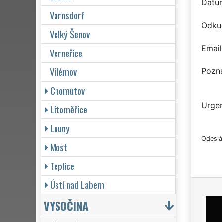
Datu
Varnsdorf
Odku
Velký Šenov
Email
Verneřice
Vilémov
Pozn
Chomutov
Urgen
Litoměřice
Louny
Odeslá
Most
Teplice
Ústí nad Labem
VYSOČINA