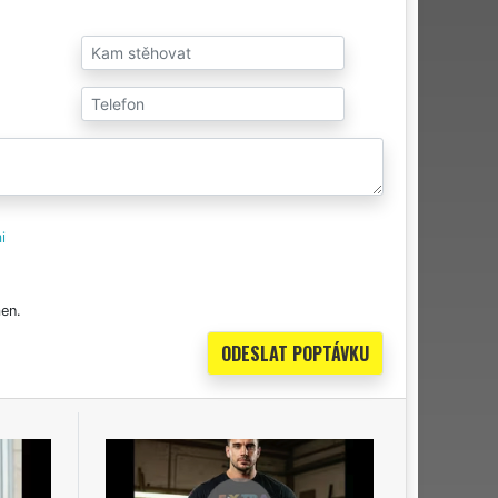
i
en.