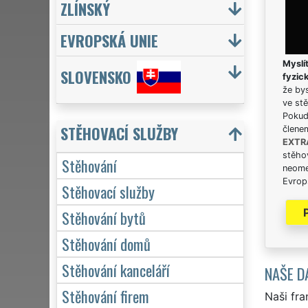
ZLÍNSKÝ
EVROPSKÁ UNIE
Myslít
SLOVENSKO
fyzic
že bys
ve stě
Pokud 
STĚHOVACÍ SLUŽBY
člene
EXTR
stěhov
Stěhování
neome
Evrops
Stěhovací služby
Stěhování bytů
Stěhování domů
Stěhování kanceláří
NAŠE D
Stěhování firem
Naši fra