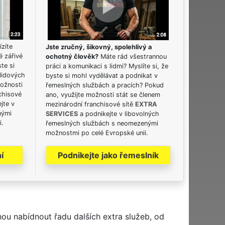
ízíte
Jste zručný, šikovný, spolehlivý a
é zářivé
ochotný člověk?
Máte rád všestrannou
ste si
práci a komunikaci s lidmi? Myslíte si, že
lidových
byste si mohl vydělávat a podnikat v
možnosti
řemeslných službách a pracích? Pokud
chisové
ano, využijte možnosti stát se členem
jte v
mezinárodní franchisové sítě
EXTRA
nými
SERVICES
a podnikejte v libovolných
i.
řemeslných službách s neomezenými
možnostmi po celé Evropské unii.
í
Podnikejte jako řemeslník
hou nabídnout řadu dalších extra služeb, od