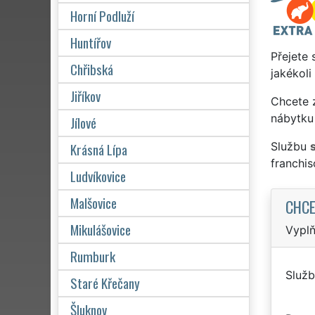
Horní Podluží
Huntířov
Přejete 
Chřibská
jakékoli
Jiříkov
Chcete z
nábytku 
Jílové
Krásná Lípa
Službu
franchi
Ludvíkovice
Malšovice
CHCE
Mikulášovice
Vyplň
Rumburk
Služb
Staré Křečany
Šluknov