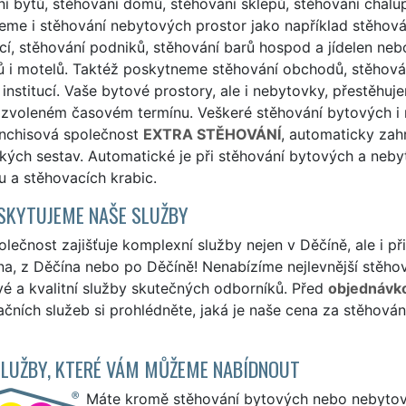
í bytů, stěhování domů, stěhování sklepů, stěhování chalup
me i stěhování nebytových prostor jako například stěhování
cí, stěhování podniků, stěhování barů hospod a jídelen neb
 i motelů. Taktéž poskytneme stěhování obchodů, stěhování
 institucí. Vaše bytové prostory, ale i nebytovky, přestěh
zvoleném časovém termínu. Veškeré stěhování bytových i n
anchisová společnost
EXTRA STĚHOVÁNÍ
, automaticky zah
kých sestav. Automatické je při stěhování bytových a neb
u a stěhovacích krabic.
SKYTUJEME NAŠE SLUŽBY
lečnost zajišťuje komplexní služby nejen v Děčíně, ale i 
a, z Děčína nebo po Děčíně! Nenabízíme nejlevnější stěhov
vé a kvalitní služby skutečných odborníků. Před
objednávk
čních služeb si prohlédněte, jaká je naše cena za stěhován
SLUŽBY, KTERÉ VÁM MŮŽEME NABÍDNOUT
Máte kromě stěhování bytových nebo nebytovýc