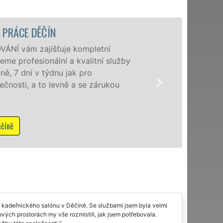
STĚHOVACÍ SLUŽBA D
Poskytujeme stě
speciální stěhov
domácnostem i f
franchisové sí
NON-STOP včetn
Mám zájem o 
 kadeřnického salónu v Děčíně. Se službami jsem byla velmi
ových prostorách my vše rozmístili, jak jsem potřebovala.