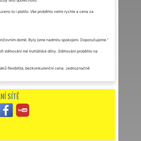
žby této společnosti.
veno to i platilo. Vše proběhlo velmi rychle a cena za
činžovním domě. Byly jsme nadmíru spokojeni. Doporučujeme.
i stěhování mé truhlářské dílny. Stěhování proběhlo na
áků flexibilita, bezkonkurenční cena. Jednoznačně
b této společnosti již poněkolikáté, rozhodně budeme využívat
NÍ SÍTĚ
munikace, profesionální přístup, naprostá spolehlivost.