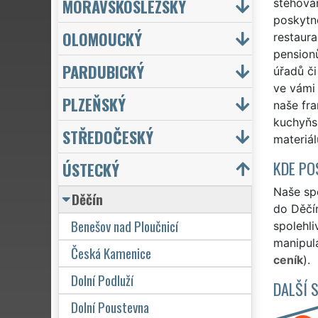
MORAVSKOSLEZSKÝ
stěhován
poskytne
OLOMOUCKÝ
restaura
pensionů
PARDUBICKÝ
úřadů či
ve vámi 
PLZEŇSKÝ
naše fr
kuchyňs
STŘEDOČESKÝ
materiál
KDE PO
ÚSTECKÝ
Naše spo
Děčín
do Děčín
Benešov nad Ploučnicí
spolehli
manipula
Česká Kamenice
ceník
).
Dolní Podluží
DALŠÍ 
Dolní Poustevna