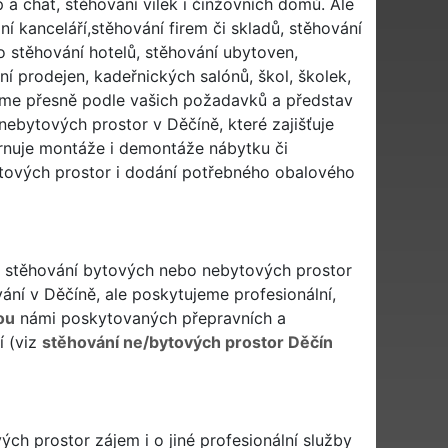
 a chat, stěhování vilek i činžovních domů. Ale
 kanceláří,stěhování firem či skladů, stěhování
o stěhování hotelů, stěhování ubytoven,
 prodejen, kadeřnických salónů, škol, školek,
ujeme přesně podle vašich požadavků a představ
ebytových prostor v Děčíně, které zajišťuje
rnuje montáže i demontáže nábytku či
ytových prostor i dodání potřebného obalového
při stěhování bytových nebo nebytových prostor
ání v Děčíně, ale poskytujeme profesionální,
ou
námi poskytovaných přepravních a
í (viz
stěhování ne/bytových prostor Děčín
h prostor zájem i o jiné profesionální služby