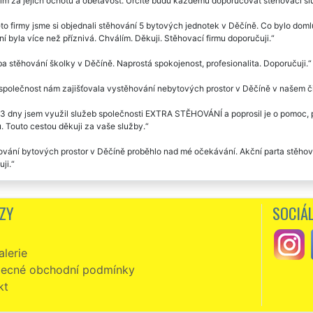
im za jejich ochotu a obětavost. Určitě budu každému doporučovat stěhovací slu
to firmy jsme si objednali stěhování 5 bytových jednotek v Děčíně. Co bylo domlu
í byla více než příznivá. Chválím. Děkuji. Stěhovací firmu doporučuji.
a stěhování školky v Děčíně. Naprostá spokojenost, profesionalita. Doporučuji.
společnost nám zajišťovala vystěhování nebytových prostor v Děčíně v našem 
3 dny jsem využil služeb společnosti EXTRA STĚHOVÁNÍ a poprosil je o pomoc, př
. Touto cestou děkuji za vaše služby.
vání bytových prostor v Děčíně proběhlo nad mé očekávání. Akční parta stěhov
ji.
ální spokojenost při stěhování nebytových prostor v Děčíně. Využili jsme služe
. Doporučujeme tuto stěhovací společnost.
ZY
SOCIÁL
čnost EXTRA STĚHOVÁNÍ jsme využili při stěhování naší školy v Děčíně. Vřelá ko
čujeme každému.
lerie
ecné obchodní podmínky
kt