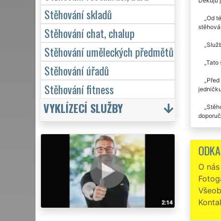
Děkuju j
Stěhování skladů
Od té
stěhován
Stěhování chat, chalup
Služb
Stěhování uměleckých předmětů
Tato 
Stěhování úřadů
Před 
Stěhování fitness
jedničku
VYKLÍZECÍ SLUŽBY
Stěho
doporuču
Maxim
i nadále
ODKA
Spole
O nás
Doporu
Fotoga
Všeob
Konta