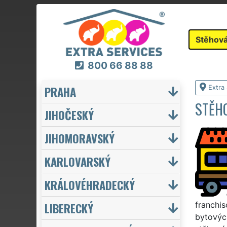
Stěhová
800 66 88 88
PRAHA
Extra
STĚH
JIHOČESKÝ
JIHOMORAVSKÝ
KARLOVARSKÝ
KRÁLOVÉHRADECKÝ
LIBERECKÝ
franchis
bytových