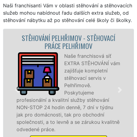
Naši franchisanti Vám v oblasti stěhování a stěhovacích
služeb mohou nabídnout řadu dalších extra služeb, od
stěhování nábytku až po stěhování celé školy či školky.
STĚHOVACÍ SLUŽBA PELHŘIMOV -
STĚHOVACÍ FIRMA PELHŘIMOV
Poskytujeme
ám
stěhovací služby v
Pelhřimově na
špičkové úrovni se
speciální stěhovací
technikou. Tyto
služby zajišťujeme domácnostem i firmám v
celém okresu Pelhřimov se zárukou kvality
franchisové sítě EXTRA STĚHOVÁNÍ.
ně
Nabízíme stěhovací služby NON-STOP
včetně víkendů a svátků bez příplatků.