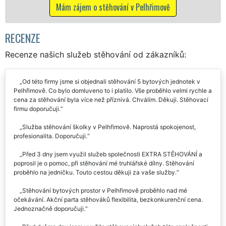
Mám zájem o stěhovací služby v Pelhřimově
RECENZE
Recenze našich služeb stěhování od zákazníků:
Od této firmy jsme si objednali stěhování 5 bytových jednotek v
Pelhřimově. Co bylo domluveno to i platilo. Vše proběhlo velmi rychle a
cena za stěhování byla více než příznivá. Chválím. Děkuji. Stěhovací
firmu doporučuji.
Služba stěhování školky v Pelhřimově. Naprostá spokojenost,
profesionalita. Doporučuji.
Před 3 dny jsem využil služeb společnosti EXTRA STĚHOVÁNÍ a
poprosil je o pomoc, při stěhování mé truhlářské dílny. Stěhování
proběhlo na jedničku. Touto cestou děkuji za vaše služby.
Stěhování bytových prostor v Pelhřimově proběhlo nad mé
očekávání. Akční parta stěhováků flexibilita, bezkonkurenční cena.
Jednoznačně doporučuji.