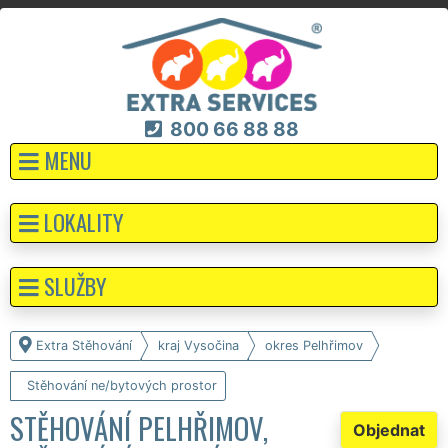
800 66 88 88
MENU
LOKALITY
SLUŽBY
Extra Stěhování
kraj Vysočina
okres Pelhřimov
Stěhování ne/bytových prostor
STĚHOVÁNÍ PELHŘIMOV,
Objednat