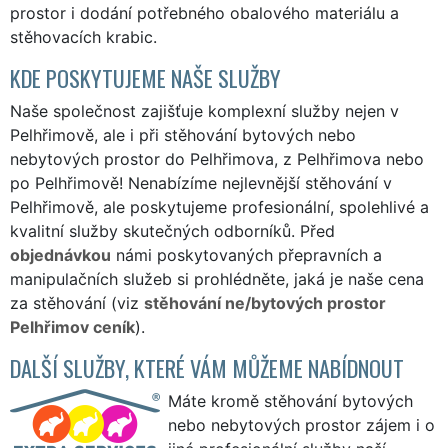
prostor i dodání potřebného obalového materiálu a
stěhovacích krabic.
KDE POSKYTUJEME NAŠE SLUŽBY
Naše společnost zajišťuje komplexní služby nejen v
Pelhřimově, ale i při stěhování bytových nebo
nebytových prostor do Pelhřimova, z Pelhřimova nebo
po Pelhřimově! Nenabízíme nejlevnější stěhování v
Pelhřimově, ale poskytujeme profesionální, spolehlivé a
kvalitní služby skutečných odborníků. Před
objednávkou
námi poskytovaných přepravních a
manipulačních služeb si prohlédněte, jaká je naše cena
za stěhování (viz
stěhování ne/bytových prostor
Pelhřimov ceník
).
DALŠÍ SLUŽBY, KTERÉ VÁM MŮŽEME NABÍDNOUT
Máte kromě stěhování bytových
nebo nebytových prostor zájem i o