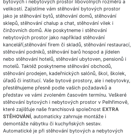
bytových i nebytových prostor libovolných rozměrů a
velikostí. Zajistíme vám stěhování bytových prostor
jako je stěhování bytů, stěhování domů, stěhování
sklepů, stěhování chalup a chat, stěhování vilek i
činžovních domů. Ale poskytneme i stěhování
nebytových prostor jako například stěhování
kanceláří,stěhování firem či skladů, stěhování restaurací,
stěhování podniků, stěhování barů hospod a jídelen
nebo stěhování hotelů, stěhování ubytoven, pensionů i
motelů. Taktéž poskytneme stěhování obchodů,
stěhování prodejen, kadeřnických salónů, škol, školek,
úřadů či institucí. Vaše bytové prostory, ale i nebytovky,
přestěhujeme přesně podle vašich požadavků a
představ ve vámi zvoleném časovém termínu. Veškeré
stěhování bytových i nebytových prostor v Pelhřimově,
které zajišťuje naše franchisová společnost
EXTRA
STĚHOVÁNÍ
, automaticky zahrnuje montáže i
demontáže nábytku či kuchyňských sestav.
Automatické je při stěhování bytových a nebytových