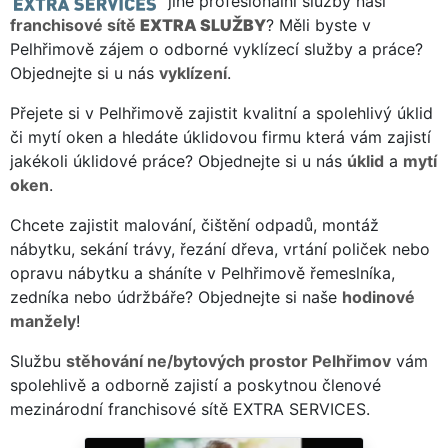
jiné profesionální služby naší
franchisové sítě
EXTRA SLUŽBY
? Měli byste v
Pelhřimově zájem o odborné vyklízecí služby a práce?
Objednejte si u nás
vyklízení
.
Přejete si v Pelhřimově zajistit kvalitní a spolehlivý úklid
či mytí oken a hledáte úklidovou firmu která vám zajistí
jakékoli úklidové práce? Objednejte si u nás
úklid
a
mytí
oken
.
Chcete zajistit malování, čištění odpadů, montáž
nábytku, sekání trávy, řezání dřeva, vrtání poliček nebo
opravu nábytku a sháníte v Pelhřimově řemeslníka,
zedníka nebo údržbáře? Objednejte si naše
hodinové
manžely
!
Službu
stěhování ne/bytových prostor Pelhřimov
vám
spolehlivě a odborně zajistí a poskytnou členové
mezinárodní franchisové sítě EXTRA SERVICES.