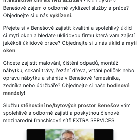
franchisové sítě
EXTRA SLUŽBY
? Měli byste v
Benešově zájem o odborné vyklízecí služby a práce?
Objednejte si u nás
vyklízení
.
Přejete si v Benešově zajistit kvalitní a spolehlivý úklid
či mytí oken a hledáte úklidovou firmu která vám zajistí
jakékoli úklidové práce? Objednejte si u nás
úklid
a
mytí
oken
.
Chcete zajistit malování, čištění odpadů, montáž
nábytku, sekání trávy, řezání dřeva, vrtání poliček nebo
opravu nábytku a sháníte v Benešově řemeslníka,
zedníka nebo údržbáře? Objednejte si naše
hodinové
manžely
!
Službu
stěhování ne/bytových prostor Benešov
vám
spolehlivě a odborně zajistí a poskytnou členové
mezinárodní franchisové sítě EXTRA SERVICES.