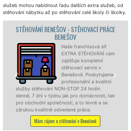
služeb mohou nabídnout řadu dalších extra služeb, od
stěhování nábytku až po stěhování celé školy či školky.
CE
STĚHOVACÍ SLUŽBA BENEŠOV -
STĚHOVACÍ FIRMA BENEŠOV
Poskytujeme
ám
stěhovací služby v
Benešově na
špičkové úrovni se
e
speciální stěhovací
technikou. Tyto
služby zajišťujeme domácnostem i firmám v
ak
celém okresu Benešov se zárukou kvality
franchisové sítě EXTRA STĚHOVÁNÍ.
Nabízíme stěhovací služby NON-STOP
včetně víkendů a svátků bez příplatků.
Mám zájem o stěhovací služby v Benešově