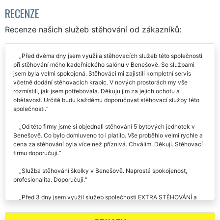
RECENZE
Recenze našich služeb stěhování od zákazníků:
Před dvěma dny jsem využila stěhovacích služeb této společnosti
při stěhování mého kadeřnického salónu v Benešově. Se službami
jsem byla velmi spokojená. Stěhováci mi zajistili kompletní servis
včetně dodání stěhovacích krabic. V nových prostorách my vše
rozmístili, jak jsem potřebovala. Děkuju jim za jejich ochotu a
obětavost. Určitě budu každému doporučovat stěhovací služby této
společnosti.
Od této firmy jsme si objednali stěhování 5 bytových jednotek v
Benešově. Co bylo domluveno to i platilo. Vše proběhlo velmi rychle a
cena za stěhování byla více než příznivá. Chválím. Děkuji. Stěhovací
firmu doporučuji.
Služba stěhování školky v Benešově. Naprostá spokojenost,
profesionalita. Doporučuji.
Před 3 dny jsem využil služeb společnosti EXTRA STĚHOVÁNÍ a
poprosil je o pomoc, při stěhování mé truhlářské dílny. Stěhování