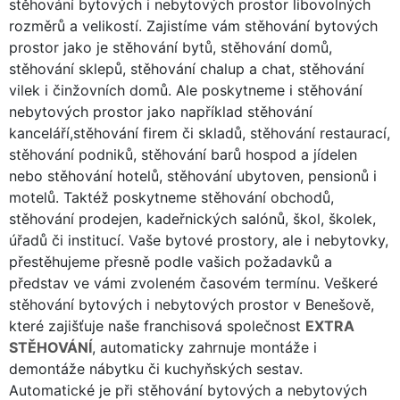
stěhování bytových i nebytových prostor libovolných
rozměrů a velikostí. Zajistíme vám stěhování bytových
prostor jako je stěhování bytů, stěhování domů,
stěhování sklepů, stěhování chalup a chat, stěhování
vilek i činžovních domů. Ale poskytneme i stěhování
nebytových prostor jako například stěhování
kanceláří,stěhování firem či skladů, stěhování restaurací,
stěhování podniků, stěhování barů hospod a jídelen
nebo stěhování hotelů, stěhování ubytoven, pensionů i
motelů. Taktéž poskytneme stěhování obchodů,
stěhování prodejen, kadeřnických salónů, škol, školek,
úřadů či institucí. Vaše bytové prostory, ale i nebytovky,
přestěhujeme přesně podle vašich požadavků a
představ ve vámi zvoleném časovém termínu. Veškeré
stěhování bytových i nebytových prostor v Benešově,
které zajišťuje naše franchisová společnost
EXTRA
STĚHOVÁNÍ
, automaticky zahrnuje montáže i
demontáže nábytku či kuchyňských sestav.
Automatické je při stěhování bytových a nebytových