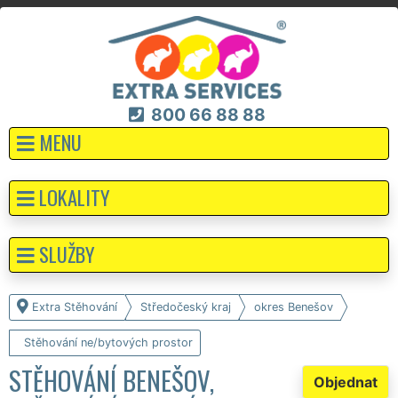
800 66 88 88
MENU
LOKALITY
SLUŽBY
Extra Stěhování
Středočeský kraj
okres Benešov
Stěhování ne/bytových prostor
STĚHOVÁNÍ BENEŠOV,
Objednat