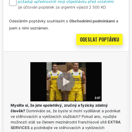
požaduji upřednostnit moji objednávku před ostatními
(je účtován poplatek za urgentní výjezd 2 500 Kč)
Odesláním poptávky souhlasím s
Obchodními podmínkami
a
jsem s nimi seznámen.
Myslíte si, že jste spolehlivý, zručný a fyzicky zdatný
člověk?
Domníváte se, že byste si mohl vydělávat a podnikat
ve stěhovacích a vyklízecích službách? Pokud ano, využijte
možnosti stát se členem mezinárodní franchisové sítě
EXTRA
SERVICES
a podnikejte ve stěhovacích a vyklízecích