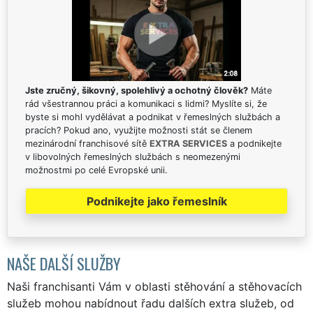
Jste zručný, šikovný, spolehlivý a ochotný člověk?
Máte
rád všestrannou práci a komunikaci s lidmi? Myslíte si, že
byste si mohl vydělávat a podnikat v řemeslných službách a
pracích? Pokud ano, využijte možnosti stát se členem
mezinárodní franchisové sítě
EXTRA SERVICES
a podnikejte
v libovolných řemeslných službách s neomezenými
možnostmi po celé Evropské unii.
Podnikejte jako řemeslník
NAŠE DALŠÍ SLUŽBY
Naši franchisanti Vám v oblasti stěhování a stěhovacích
služeb mohou nabídnout řadu dalších extra služeb, od