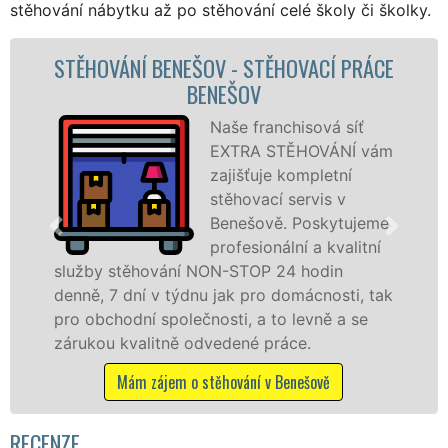
stěhování nábytku až po stěhování celé školy či školky.
BENEŠOV - STĚHOVACÍ PRÁCE
STĚHOVA
BENEŠOV
STĚHOV
Naše franchisová síť
EXTRA STĚHOVÁNÍ vám
zajišťuje kompletní
stěhovací servis v
Benešově. Poskytujeme
profesionální a kvalitní
ování NON-STOP 24 hodin
služby zajišťu
 v týdnu jak pro domácnosti, tak
celém okresu Be
 společnosti, a to levně a se
franchisové sí
itně odvedené práce.
Nabízíme stěho
včetně víkendů 
ájem o stěhování v Benešově
Mám zájem o