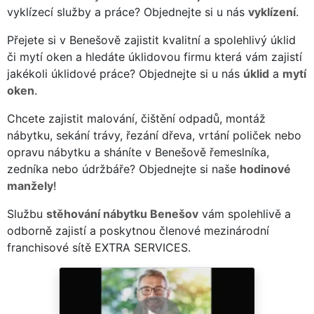
vyklízecí služby a práce? Objednejte si u nás
vyklízení
.
Přejete si v Benešově zajistit kvalitní a spolehlivý úklid
či mytí oken a hledáte úklidovou firmu která vám zajistí
jakékoli úklidové práce? Objednejte si u nás
úklid
a
mytí
oken
.
Chcete zajistit malování, čištění odpadů, montáž
nábytku, sekání trávy, řezání dřeva, vrtání poliček nebo
opravu nábytku a sháníte v Benešově řemeslníka,
zedníka nebo údržbáře? Objednejte si naše
hodinové
manžely
!
Službu
stěhování nábytku Benešov
vám spolehlivě a
odborně zajistí a poskytnou členové mezinárodní
franchisové sítě EXTRA SERVICES.