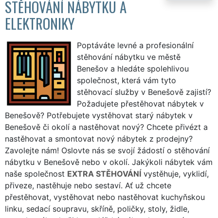
STĚHOVÁNÍ NÁBYTKU A
ELEKTRONIKY
Poptáváte levné a profesionální
stěhování nábytku ve městě
Benešov a hledáte spolehlivou
společnost, která vám tyto
stěhovací služby v Benešově zajistí?
Požadujete přestěhovat nábytek v
Benešově? Potřebujete vystěhovat starý nábytek v
Benešově či okolí a nastěhovat nový? Chcete přivézt a
nastěhovat a smontovat nový nábytek z prodejny?
Zavolejte nám! Oslovte nás se svojí žádostí o stěhování
nábytku v Benešově nebo v okolí. Jakýkoli nábytek vám
naše společnost
EXTRA STĚHOVÁNÍ
vystěhuje, vyklidí,
přiveze, nastěhuje nebo sestaví. Ať už chcete
přestěhovat, vystěhovat nebo nastěhovat kuchyňskou
linku, sedací soupravu, skříně, poličky, stoly, židle,