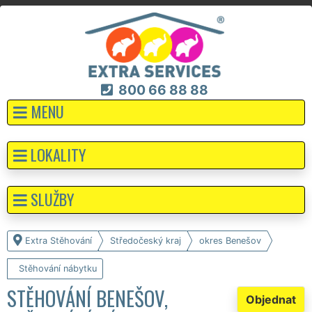
800 66 88 88
MENU
LOKALITY
SLUŽBY
Extra Stěhování
Středočeský kraj
okres Benešov
Stěhování nábytku
STĚHOVÁNÍ BENEŠOV,
Objednat