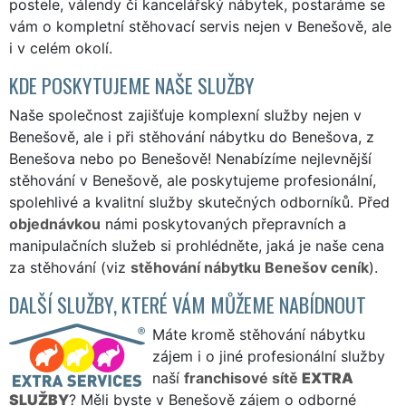
postele, válendy či kancelářský nábytek, postaráme se
vám o kompletní stěhovací servis nejen v Benešově, ale
i v celém okolí.
KDE POSKYTUJEME NAŠE SLUŽBY
Naše společnost zajišťuje komplexní služby nejen v
Benešově, ale i při stěhování nábytku do Benešova, z
Benešova nebo po Benešově! Nenabízíme nejlevnější
stěhování v Benešově, ale poskytujeme profesionální,
spolehlivé a kvalitní služby skutečných odborníků. Před
objednávkou
námi poskytovaných přepravních a
manipulačních služeb si prohlédněte, jaká je naše cena
za stěhování (viz
stěhování nábytku Benešov ceník
).
DALŠÍ SLUŽBY, KTERÉ VÁM MŮŽEME NABÍDNOUT
Máte kromě stěhování nábytku
zájem i o jiné profesionální služby
naší
franchisové sítě
EXTRA
SLUŽBY
? Měli byste v Benešově zájem o odborné