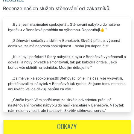
RECENZE
Recenze našich služeb stěhování od zákazníků:
Byla jsem maximálně spokojená... Stěhování nábytku do našeho
bytečku v Benešově proběhlo na výbornou. Doporučuji👍.
Stěhování sedačky a skříní v Benešově. Skvělý přístup, výborná
domluva, za mě naprostá spokojenost... mohu jen doporučit!
Kluci byli perfektní ! Starý nábytek z bytu v Benešově vystěhovali a
odvezli a nový přivezli a smontovali, tak jak babička chtěla. Jako
bonus vše uklidili na jedničku. Moc jim děkujeme.
Za mě veliká spokojenost!!! Stěhováci přijeli na čas, vše vysvětlili,
přestěhovali mi nábytek v Benešově tak rychle, že jsem tomu nemohla
ani uvěřit. Velice děkuji pánům za vše.
Chtěla bych Vám poděkovat za skvěle odvedenou práci při
nastěhování nového nábytku do naší kanceláře v Benešově. Nábytek
nám nejen vynosili, ale i sestavili. Skvělý stěhovací servis.
Chtěl by jsem této společnosti moc poděkovat za kvalitní práci při
ODKAZY
stěhování nábytku z mého bytu v Benešově. Chlapci byli ochotní a