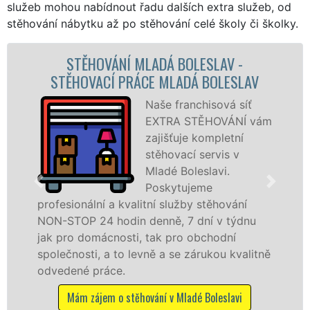
služeb mohou nabídnout řadu dalších extra služeb, od
stěhování nábytku až po stěhování celé školy či školky.
NÍ MLADÁ BOLESLAV -
STĚHOVACÍ SLU
 PRÁCE MLADÁ BOLESLAV
STĚHOVACÍ FI
Naše franchisová síť
EXTRA STĚHOVÁNÍ vám
zajišťuje kompletní
stěhovací servis v
Mladé Boleslavi.
Poskytujeme
kvalitní služby stěhování
služby zajišťujem
din denně, 7 dní v týdnu
celém okresu Mlad
osti, tak pro obchodní
kvality franchiso
to levně a se zárukou kvalitně
Nabízíme stěhova
.
včetně víkendů a s
 stěhování v Mladé Boleslavi
Mám zájem o stěhov