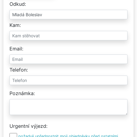
Odkud
Kam
Email
Telefon
Poznámka
Urgentní výjezd
požaduji upřednostnit moji objednávku před ostatními