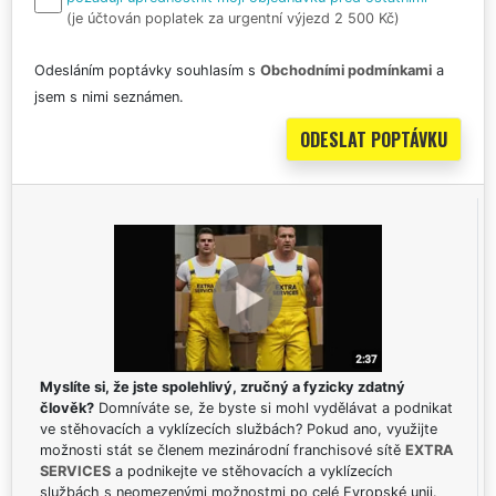
(je účtován poplatek za urgentní výjezd 2 500 Kč)
Odesláním poptávky souhlasím s
Obchodními podmínkami
a
jsem s nimi seznámen.
Myslíte si, že jste spolehlivý, zručný a fyzicky zdatný
člověk?
Domníváte se, že byste si mohl vydělávat a podnikat
ve stěhovacích a vyklízecích službách? Pokud ano, využijte
možnosti stát se členem mezinárodní franchisové sítě
EXTRA
SERVICES
a podnikejte ve stěhovacích a vyklízecích
službách s neomezenými možnostmi po celé Evropské unii.