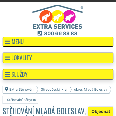
800 66 88 88
MENU
LOKALITY
SLUŽBY
Extra Stěhování
Středočeský kraj
okres Mladá Boleslav
Stěhování nábytku
STĚHOVÁNÍ MLADÁ BOLESLAV,
Objednat