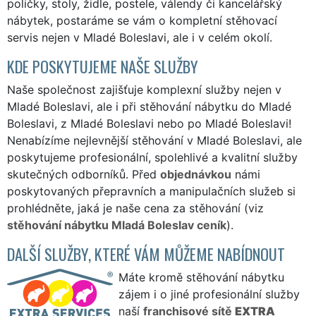
poličky, stoly, židle, postele, válendy či kancelářský
nábytek, postaráme se vám o kompletní stěhovací
servis nejen v Mladé Boleslavi, ale i v celém okolí.
KDE POSKYTUJEME NAŠE SLUŽBY
Naše společnost zajišťuje komplexní služby nejen v
Mladé Boleslavi, ale i při stěhování nábytku do Mladé
Boleslavi, z Mladé Boleslavi nebo po Mladé Boleslavi!
Nenabízíme nejlevnější stěhování v Mladé Boleslavi, ale
poskytujeme profesionální, spolehlivé a kvalitní služby
skutečných odborníků. Před
objednávkou
námi
poskytovaných přepravních a manipulačních služeb si
prohlédněte, jaká je naše cena za stěhování (viz
stěhování nábytku Mladá Boleslav ceník
).
DALŠÍ SLUŽBY, KTERÉ VÁM MŮŽEME NABÍDNOUT
Máte kromě stěhování nábytku
zájem i o jiné profesionální služby
naší
franchisové sítě
EXTRA