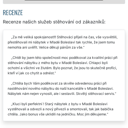
RECENZE
Recenze našich služeb stěhování od zákazníků:
Za mě veliká spokojenost!!! Stěhováci přijeli na čas, vše vysvětlili,
přestěhovali mi nábytek v Mladé Boleslavi tak rychle, že jsem tomu
nemohla ani uvěřit. Velice děkuji pánům za vše.
Chtěl by jsem této společnosti moc poděkovat za kvalitní práci při
stěhování nábytku z mého bytu v Mladé Boleslavi. Chlapci byli
ochotní a všichni ve žlutém. Bylo poznat, že jsou to skutečně profíci,
kteří ví jak co chytit a odnést.
Chtěla bych Vám poděkovat za skvěle odvedenou práci při
nastěhování nového nábytku do naší kanceláře v Mladé Boleslavi.
Nábytek nám nejen vynosili, ale i sestavili. Skvělý stěhovací servis.
Kluci byli perfektní ! Starý nábytek z bytu v Mladé Boleslavi
vystěhovali a odvezli a nový přivezli a smontovali, tak jak babička
chtěla. Jako bonus vše uklidili na jedničku. Moc jim děkujeme.
Byla jsem maximálně spokojená... Stěhování nábytku do našeho