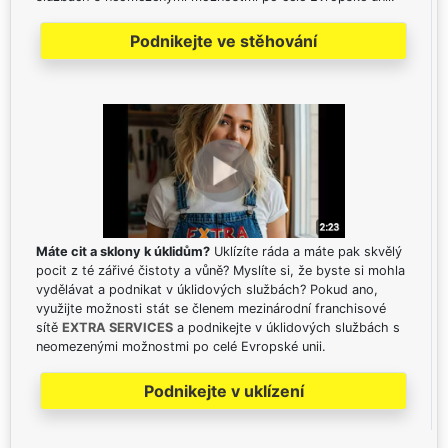
Podnikejte ve stěhování
Máte cit a sklony k úklidům?
Uklízíte ráda a máte pak skvělý
pocit z té zářivé čistoty a vůně? Myslíte si, že byste si mohla
vydělávat a podnikat v úklidových službách? Pokud ano,
využijte možnosti stát se členem mezinárodní franchisové
sítě
EXTRA SERVICES
a podnikejte v úklidových službách s
neomezenými možnostmi po celé Evropské unii.
Podnikejte v uklízení