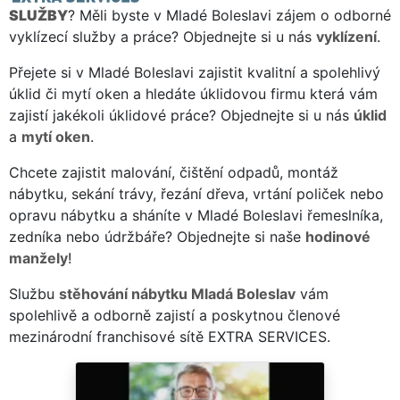
SLUŽBY
? Měli byste v Mladé Boleslavi zájem o odborné
vyklízecí služby a práce? Objednejte si u nás
vyklízení
.
Přejete si v Mladé Boleslavi zajistit kvalitní a spolehlivý
úklid či mytí oken a hledáte úklidovou firmu která vám
zajistí jakékoli úklidové práce? Objednejte si u nás
úklid
a
mytí oken
.
Chcete zajistit malování, čištění odpadů, montáž
nábytku, sekání trávy, řezání dřeva, vrtání poliček nebo
opravu nábytku a sháníte v Mladé Boleslavi řemeslníka,
zedníka nebo údržbáře? Objednejte si naše
hodinové
manžely
!
Službu
stěhování nábytku Mladá Boleslav
vám
spolehlivě a odborně zajistí a poskytnou členové
mezinárodní franchisové sítě EXTRA SERVICES.