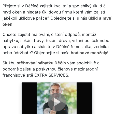
Přejete si v Děčíně zajistit kvalitní a spolehlivý úklid či
mytí oken a hledáte úklidovou firmu která vám zajistí
jakékoli úklidové práce? Objednejte si u nás
úklid
a
mytí
oken
.
Chcete zajistit malování, čištění odpadů, montáž
nábytku, sekání trávy, řezání dřeva, vrtání poliček nebo
opravu nábytku a sháníte v Děčíně řemeslníka, zedníka
nebo údržbáře? Objednejte si naše
hodinové manžely
!
Službu
stěhování nábytku Děčín
vám spolehlivě a
odborně zajistí a poskytnou členové mezinárodní
franchisové sítě EXTRA SERVICES.