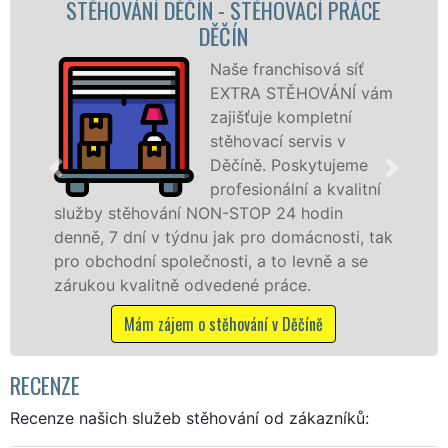
ÍN - STĚHOVACÍ PRÁCE
STĚHOVACÍ SLUŽBA
DĚČÍN
FIRM
Naše franchisová síť
EXTRA STĚHOVÁNÍ vám
zajišťuje kompletní
stěhovací servis v
Děčíně. Poskytujeme
profesionální a kvalitní
 NON-STOP 24 hodin
služby zajišťujeme 
nu jak pro domácnosti, tak
celém okresu Děčín s
čnosti, a to levně a se
franchisové sítě EX
odvedené práce.
Nabízíme stěhovací
včetně víkendů a svá
o stěhování v Děčíně
Mám zájem o stěho
RECENZE
Recenze našich služeb stěhování od zákazníků: