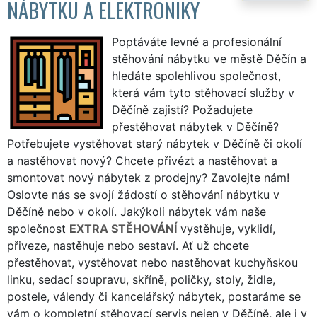
NÁBYTKU A ELEKTRONIKY
Poptáváte levné a profesionální
stěhování nábytku ve městě Děčín a
hledáte spolehlivou společnost,
která vám tyto stěhovací služby v
Děčíně zajistí? Požadujete
přestěhovat nábytek v Děčíně?
Potřebujete vystěhovat starý nábytek v Děčíně či okolí
a nastěhovat nový? Chcete přivézt a nastěhovat a
smontovat nový nábytek z prodejny? Zavolejte nám!
Oslovte nás se svojí žádostí o stěhování nábytku v
Děčíně nebo v okolí. Jakýkoli nábytek vám naše
společnost
EXTRA STĚHOVÁNÍ
vystěhuje, vyklidí,
přiveze, nastěhuje nebo sestaví. Ať už chcete
přestěhovat, vystěhovat nebo nastěhovat kuchyňskou
linku, sedací soupravu, skříně, poličky, stoly, židle,
postele, válendy či kancelářský nábytek, postaráme se
vám o kompletní stěhovací servis nejen v Děčíně, ale i v