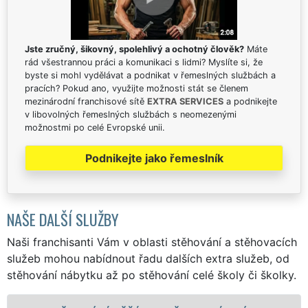
Jste zručný, šikovný, spolehlivý a ochotný člověk?
Máte
rád všestrannou práci a komunikaci s lidmi? Myslíte si, že
byste si mohl vydělávat a podnikat v řemeslných službách a
pracích? Pokud ano, využijte možnosti stát se členem
mezinárodní franchisové sítě
EXTRA SERVICES
a podnikejte
v libovolných řemeslných službách s neomezenými
možnostmi po celé Evropské unii.
Podnikejte jako řemeslník
NAŠE DALŠÍ SLUŽBY
Naši franchisanti Vám v oblasti stěhování a stěhovacích
služeb mohou nabídnout řadu dalších extra služeb, od
stěhování nábytku až po stěhování celé školy či školky.