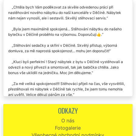
Chtěla bych Vám poděkovat za skvěle odvedenou práci při
nastěhování nového nábytku do naší kanceláře v Děčíně. Nábytek
nám nejen vynosili, ale i sestavili. Skvělý stěhovací servis.
Byla jsem maximálně spokojená... Stěhování nábytku do našeho
bytečku v Děčíně proběhlo na výbornou. Doporučuji👍.
Stěhování sedačky a skříní v Děčíně. Skvělý přístup, výborná
domluva, za mě naprostá spokojenost... mohu jen doporučit!
Kluci byli perfektní ! Starý nábytek z bytu v Děčíně vystěhovali a
odvezli a nový přivezli a smontovali, tak jak babička chtěla. Jako
bonus vše uklidili na jedničku. Moc jim děkujeme.
Za mě veliká spokojenost!!! Stěhováci přijeli na čas, vše vysvětlili,
přestěhovali mi nábytek v Děčíně tak rychle, že jsem tomu nemohla
ani uvěřit. Velice děkuji pánům za vše.
Chtěl by jsem této společnosti moc poděkovat za kvalitní práci při
ODKAZY
stěhování nábytku z mého bytu v Děčíně. Chlapci byli ochotní a
všichni ve žlutém. Bylo poznat, že jsou to skutečně profíci, kteří ví jak
O nás
co chytit a odnést.
Fotogalerie