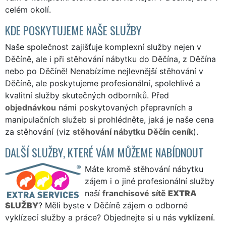
celém okolí.
KDE POSKYTUJEME NAŠE SLUŽBY
Naše společnost zajišťuje komplexní služby nejen v
Děčíně, ale i při stěhování nábytku do Děčína, z Děčína
nebo po Děčíně! Nenabízíme nejlevnější stěhování v
Děčíně, ale poskytujeme profesionální, spolehlivé a
kvalitní služby skutečných odborníků. Před
objednávkou
námi poskytovaných přepravních a
manipulačních služeb si prohlédněte, jaká je naše cena
za stěhování (viz
stěhování nábytku Děčín ceník
).
DALŠÍ SLUŽBY, KTERÉ VÁM MŮŽEME NABÍDNOUT
Máte kromě stěhování nábytku
zájem i o jiné profesionální služby
naší
franchisové sítě
EXTRA
SLUŽBY
? Měli byste v Děčíně zájem o odborné
vyklízecí služby a práce? Objednejte si u nás
vyklízení
.