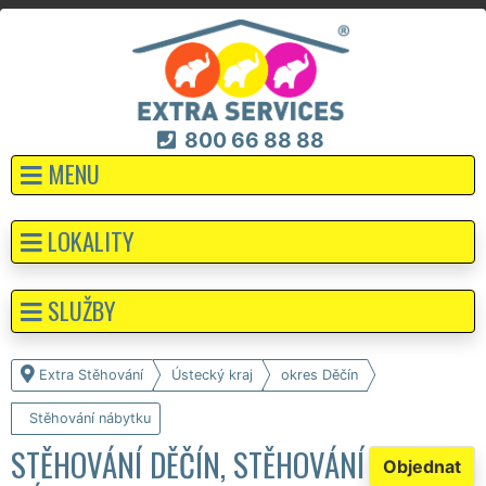
800 66 88 88
MENU
LOKALITY
SLUŽBY
Extra Stěhování
Ústecký kraj
okres Děčín
Stěhování nábytku
STĚHOVÁNÍ DĚČÍN, STĚHOVÁNÍ
Objednat