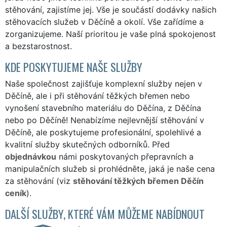
stěhování, zajistíme jej. Vše je součástí dodávky našich
stěhovacích služeb v Děčíně a okolí. Vše zařídíme a
zorganizujeme. Naší prioritou je vaše plná spokojenost
a bezstarostnost.
KDE POSKYTUJEME NAŠE SLUŽBY
Naše společnost zajišťuje komplexní služby nejen v
Děčíně, ale i při stěhování těžkých břemen nebo
vynošení stavebního materiálu do Děčína, z Děčína
nebo po Děčíně! Nenabízíme nejlevnější stěhování v
Děčíně, ale poskytujeme profesionální, spolehlivé a
kvalitní služby skutečných odborníků. Před
objednávkou
námi poskytovaných přepravních a
manipulačních služeb si prohlédněte, jaká je naše cena
za stěhování (viz
stěhování těžkých břemen Děčín
ceník
).
DALŠÍ SLUŽBY, KTERÉ VÁM MŮŽEME NABÍDNOUT