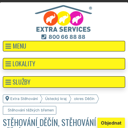
800 66 88 88
MENU
LOKALITY
SLUŽBY
Extra Stěhování
Ústecký kraj
okres Děčín
Stěhování těžkých břemen
STĚHOVÁNÍ DĚČÍN, STĚHOVÁNÍ
Objednat