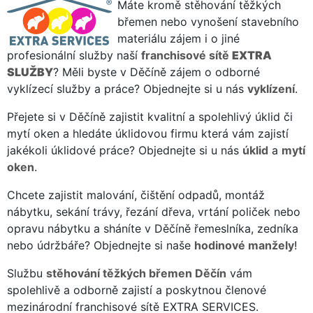
Máte kromě stěhování těžkých
břemen nebo vynošení stavebního
materiálu zájem i o jiné
profesionální služby naší
franchisové sítě
EXTRA
SLUŽBY
? Měli byste v Děčíně zájem o odborné
vyklízecí služby a práce? Objednejte si u nás
vyklízení
.
Přejete si v Děčíně zajistit kvalitní a spolehlivý úklid či
mytí oken a hledáte úklidovou firmu která vám zajistí
jakékoli úklidové práce? Objednejte si u nás
úklid
a
mytí
oken
.
Chcete zajistit malování, čištění odpadů, montáž
nábytku, sekání trávy, řezání dřeva, vrtání poliček nebo
opravu nábytku a sháníte v Děčíně řemeslníka, zedníka
nebo údržbáře? Objednejte si naše
hodinové manžely
!
Službu
stěhování těžkých břemen Děčín
vám
spolehlivě a odborně zajistí a poskytnou členové
mezinárodní franchisové sítě EXTRA SERVICES.