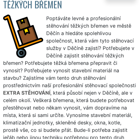
TĚŽKÝCH BŘEMEN
Poptáváte levné a profesionální
stěhování těžkých břemen ve městě
Děčín a hledáte spolehlivou
společnost, která vám tyto stěhovací
služby v Děčíně zajistí? Potřebujete v
Děčíně zajistit stěhování těžkých
břemen? Potřebujete těžká břemena přepravit či
vynosit? Potřebujete vynosit stavební materiál na
stavbu? Zajistíme vám tento druh stěhování
prostřednictvím naší profesionální stěhovací společnosti
EXTRA STĚHOVÁNÍ
, která působí nejen v Děčíně, ale v
celém okolí. Veškerá břemena, která budete potřebovat
přestěhovat nebo někam vynosit, vám dopravíme na
místa, která si sami určíte. Vynosíme stavební materiál,
klimatizační jednotky, skleněné desky, okna, kotle,
prostě vše, co si budete přát. Bude-li potřeba zajistit
jeřáb nebo jinou techniku potřebnou pro tento druh