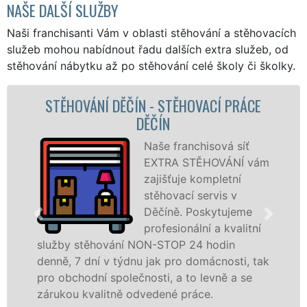
NAŠE DALŠÍ SLUŽBY
Naši franchisanti Vám v oblasti stěhování a stěhovacích
služeb mohou nabídnout řadu dalších extra služeb, od
stěhování nábytku až po stěhování celé školy či školky.
 DĚČÍN - STĚHOVACÍ PRÁCE
STĚHOVACÍ S
DĚČÍN
Naše franchisová síť
EXTRA STĚHOVÁNÍ vám
zajišťuje kompletní
stěhovací servis v
Děčíně. Poskytujeme
profesionální a kvalitní
ování NON-STOP 24 hodin
služby zajišťu
 v týdnu jak pro domácnosti, tak
celém okresu Dě
 společnosti, a to levně a se
franchisové sí
itně odvedené práce.
Nabízíme stěho