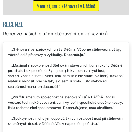
včetně víkendů 
zájem o stěhování v Děčíně
Mám zájem 
RECENZE
Recenze našich služeb stěhování od zákazníků:
Stěhování pancéřových vrat z Děčína. Výborné stěhovací služby,
včetně celé přepravy a vykládky. Doporučuju.
Maximální spokojenost! Stěhování stavebních konstrukcí v Děčíně
probíhalo bez problémů. Byla jsem překvapená za rychlost,
spolehlivost a čistotu. Nemusela jsem se o nic starat. Veškerý stavební
materiál vynosili přesně tak, jak jsem si přála. Tuto stěhovací
společnost mohu jen doporučit!
Využili jsme tuto společnost na stěhování lisů v Děčíně. Dodali
veškeré technické vybavení, sami vytvořili specifické dřevěné kostry.
Byla radost s nimi spolupracovat. Doporučujeme, moc chválíme.
Spokojenost, mohu jen doporučit - rychlost, opatrnost při stěhování
skleněných desek v Děčíně. Vše v naprostém pořádku.