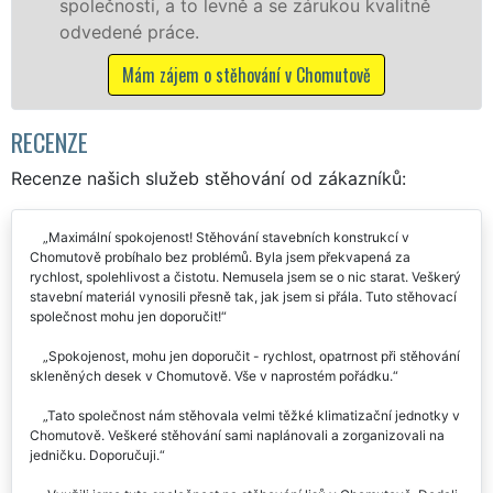
litně
Nabízíme stěhovací služby NON-STOP
včetně víkendů a svátků bez příplatků.
Mám zájem o stěhovací služby v Chomutově
RECENZE
Recenze našich služeb stěhování od zákazníků:
Maximální spokojenost! Stěhování stavebních konstrukcí v
Chomutově probíhalo bez problémů. Byla jsem překvapená za
rychlost, spolehlivost a čistotu. Nemusela jsem se o nic starat. Veškerý
stavební materiál vynosili přesně tak, jak jsem si přála. Tuto stěhovací
společnost mohu jen doporučit!
Spokojenost, mohu jen doporučit - rychlost, opatrnost při stěhování
skleněných desek v Chomutově. Vše v naprostém pořádku.
Tato společnost nám stěhovala velmi těžké klimatizační jednotky v
Chomutově. Veškeré stěhování sami naplánovali a zorganizovali na
jedničku. Doporučuji.