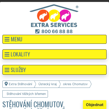
800 66 88 88
MENU
LOKALITY
SLUŽBY
Extra Stěhování
Ústecký kraj
okres Chomutov
Stěhování těžkých břemen
STĚHOVÁNÍ CHOMUTOV,
Objednat