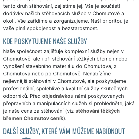
tento druh stěhování, zajistíme jej. Vše je součástí
dodávky našich stěhovacích služeb v Chomutově a
okolí. Vše zařídíme a zorganizujeme. Naší prioritou je
vaše plná spokojenost a bezstarostnost.
KDE POSKYTUJEME NAŠE SLUŽBY
Naše společnost zajišťuje komplexní služby nejen v
Chomutově, ale i při stěhování těžkých břemen nebo
vynošení stavebního materiálu do Chomutova, z
Chomutova nebo po Chomutově! Nenabízíme
nejlevnější stěhování v Chomutově, ale poskytujeme
profesionální, spolehlivé a kvalitní služby skutečných
odborníků. Před
objednávkou
námi poskytovaných
přepravních a manipulačních služeb si prohlédněte, jaká
je naše cena za stěhování (viz
stěhování těžkých
břemen Chomutov ceník
).
DALŠÍ SLUŽBY, KTERÉ VÁM MŮŽEME NABÍDNOUT