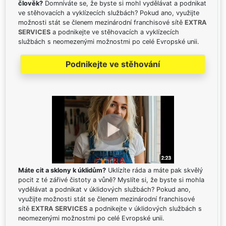
člověk?
Domníváte se, že byste si mohl vydělávat a podnikat
ve stěhovacích a vyklízecích službách? Pokud ano, využijte
možnosti stát se členem mezinárodní franchisové sítě
EXTRA
SERVICES
a podnikejte ve stěhovacích a vyklízecích
službách s neomezenými možnostmi po celé Evropské unii.
Podnikejte ve stěhování
Máte cit a sklony k úklidům?
Uklízíte ráda a máte pak skvělý
pocit z té zářivé čistoty a vůně? Myslíte si, že byste si mohla
vydělávat a podnikat v úklidových službách? Pokud ano,
využijte možnosti stát se členem mezinárodní franchisové
sítě
EXTRA SERVICES
a podnikejte v úklidových službách s
neomezenými možnostmi po celé Evropské unii.