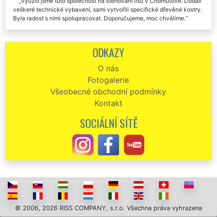
Využili jsme tuto společnost na stěhování lisů v Chomutově. Dodali
veškeré technické vybavení, sami vytvořili specifické dřevěné kostry.
Byla radost s nimi spolupracovat. Doporučujeme, moc chválíme.
Stěhování pancéřových vrat z Chomutova. Výborné stěhovací
služby, včetně celé přepravy a vykládky. Doporučuju.
ODKAZY
O nás
Fotogalerie
Všeobecné obchodní podmínky
Kontakt
SOCIÁLNÍ SÍTĚ
© 2006, 2026 RISS COMPANY, s.r.o. Všechna práva vyhrazena