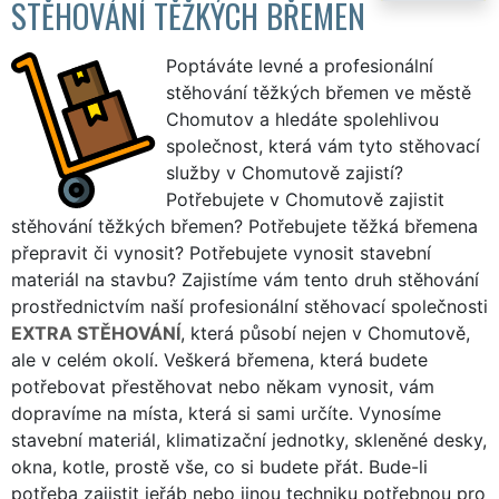
STĚHOVÁNÍ TĚŽKÝCH BŘEMEN
Poptáváte levné a profesionální
stěhování těžkých břemen ve městě
Chomutov a hledáte spolehlivou
společnost, která vám tyto stěhovací
služby v Chomutově zajistí?
Potřebujete v Chomutově zajistit
stěhování těžkých břemen? Potřebujete těžká břemena
přepravit či vynosit? Potřebujete vynosit stavební
materiál na stavbu? Zajistíme vám tento druh stěhování
prostřednictvím naší profesionální stěhovací společnosti
EXTRA STĚHOVÁNÍ
, která působí nejen v Chomutově,
ale v celém okolí. Veškerá břemena, která budete
potřebovat přestěhovat nebo někam vynosit, vám
dopravíme na místa, která si sami určíte. Vynosíme
stavební materiál, klimatizační jednotky, skleněné desky,
okna, kotle, prostě vše, co si budete přát. Bude-li
potřeba zajistit jeřáb nebo jinou techniku potřebnou pro