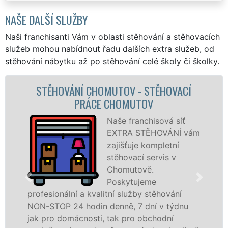
NAŠE DALŠÍ SLUŽBY
Naši franchisanti Vám v oblasti stěhování a stěhovacích
služeb mohou nabídnout řadu dalších extra služeb, od
stěhování nábytku až po stěhování celé školy či školky.
CÍ
STĚHOVACÍ SLUŽBA CHOMUTOV -
STĚHOVACÍ FIRMA CHOMUTOV
ť
Poskytujeme
 vám
stěhovací služby 
Chomutově na
špičkové úrovni s
speciální stěhovac
technikou. Tyto
služby zajišťujeme domácnostem i firmám 
nu
celém okresu Chomutov se zárukou kvalit
franchisové sítě EXTRA STĚHOVÁNÍ.