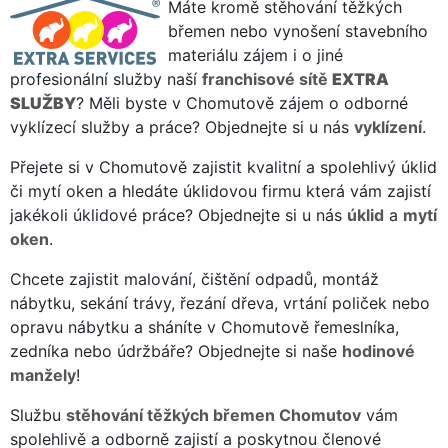
Máte kromě stěhování těžkých
břemen nebo vynošení stavebního
materiálu zájem i o jiné
profesionální služby naší
franchisové sítě
EXTRA
SLUŽBY
? Měli byste v Chomutově zájem o odborné
vyklízecí služby a práce? Objednejte si u nás
vyklízení
.
Přejete si v Chomutově zajistit kvalitní a spolehlivý úklid
či mytí oken a hledáte úklidovou firmu která vám zajistí
jakékoli úklidové práce? Objednejte si u nás
úklid
a
mytí
oken
.
Chcete zajistit malování, čištění odpadů, montáž
nábytku, sekání trávy, řezání dřeva, vrtání poliček nebo
opravu nábytku a sháníte v Chomutově řemeslníka,
zedníka nebo údržbáře? Objednejte si naše
hodinové
manžely
!
Službu
stěhování těžkých břemen Chomutov
vám
spolehlivě a odborně zajistí a poskytnou členové