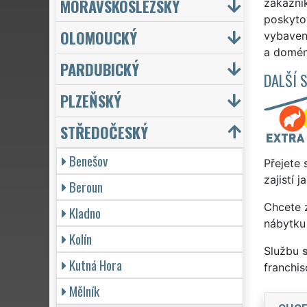
MORAVSKOSLEZSKÝ
zákazník
poskytov
OLOMOUCKÝ
vybavení
a domén
PARDUBICKÝ
DALŠÍ 
PLZEŇSKÝ
STŘEDOČESKÝ
Benešov
Přejete 
zajistí 
Beroun
Chcete z
Kladno
nábytku 
Kolín
Službu
Kutná Hora
franchi
Mělník