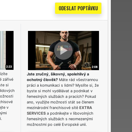
ízíte
Jste zručný, šikovný, spolehlivý a
é zářivé
ochotný člověk?
Máte rád všestrannou
ste si
práci a komunikaci s lidmi? Myslíte si, že
lidových
byste si mohl vydělávat a podnikat v
možnosti
řemeslných službách a pracích? Pokud
chisové
ano, využijte možnosti stát se členem
jte v
mezinárodní franchisové sítě
EXTRA
nými
SERVICES
a podnikejte v libovolných
i.
řemeslných službách s neomezenými
možnostmi po celé Evropské unii.