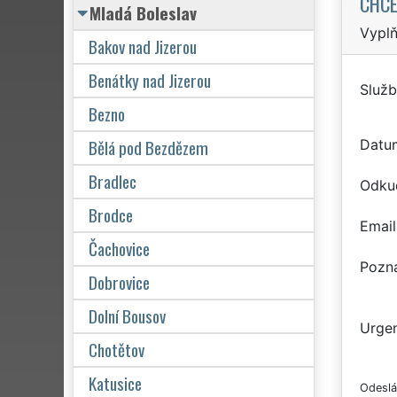
CHCE
Mladá Boleslav
Vyplň
Bakov nad Jizerou
Benátky nad Jizerou
Služb
Bezno
Bělá pod Bezdězem
Datu
Bradlec
Odku
Brodce
Email
Čachovice
Pozn
Dobrovice
Dolní Bousov
Urgen
Chotětov
Katusice
Odeslá