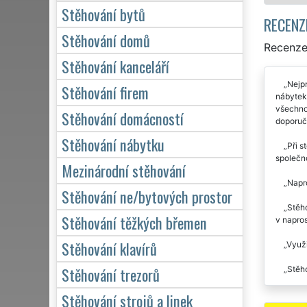
Stěhování bytů
RECENZ
Stěhování domů
Recenze
Stěhování kanceláří
Nejpr
Stěhování firem
nábytek 
všechno 
Stěhování domácností
doporuč
Stěhování nábytku
Při s
společn
Mezinárodní stěhování
Napro
Stěhování ne/bytových prostor
Stěho
Stěhování těžkých břemen
v napro
Stěhování klavírů
Využi
Stěhování trezorů
Stěho
Výbor
Stěhování strojů a linek