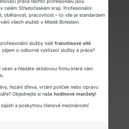
ěhovací práce těchto profesionálů jsou
 v celém Středočeském kraji. Profesionální
t, obětavost, pracovitost – to vše je standardem
vání všech služeb v Mladé Boleslavi.
profesionální služby naší
franchisové sítě
i zájem o odborné vyklízecí služby a práce?
mytí oken a hledáte úklidovou firmu která vám
n
.
ávy, řezání dřeva, vrtání poliček nebo opravu
báře? Objednejte si naše
hodinové manžely
!
zajistí a poskytnou členové mezinárodní