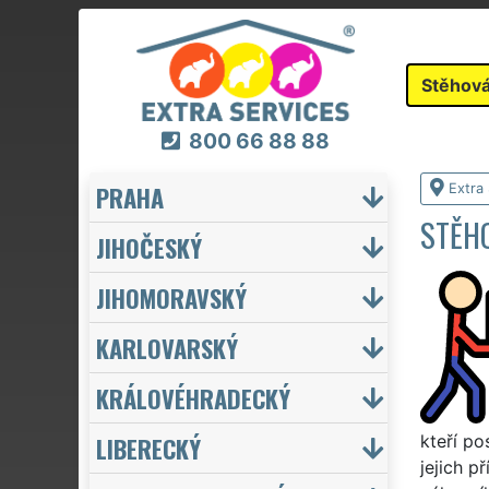
Stěhová
800 66 88 88
PRAHA
Extra
STĚHO
JIHOČESKÝ
JIHOMORAVSKÝ
KARLOVARSKÝ
KRÁLOVÉHRADECKÝ
LIBERECKÝ
kteří p
jejich p