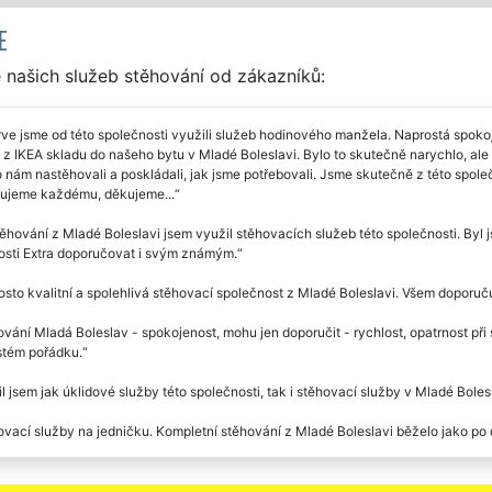
E
 našich služeb stěhování od zákazníků:
ve jsme od této společnosti využili služeb hodinového manžela. Naprostá spoko
z IKEA skladu do našeho bytu v Mladé Boleslavi. Bylo to skutečně narychlo, ale s
nám nastěhovali a poskládali, jak jsme potřebovali. Jsme skutečně z této společno
ujeme každému, děkujeme...
těhování z Mladé Boleslavi jsem využil stěhovacích služeb této společnosti. Byl 
osti Extra doporučovat i svým známým.
sto kvalitní a spolehlivá stěhovací společnost z Mladé Boleslavi. Všem doporuču
vání Mladá Boleslav - spokojenost, mohu jen doporučit - rychlost, opatrnost př
stém pořádku.
l jsem jak úklidové služby této společnosti, tak i stěhovací služby v Mladé Boles
vací služby na jedničku. Kompletní stěhování z Mladé Boleslavi běželo jako po 
né stěhovací služby v Mladé Boleslavi, super přístup, super jednání. Domluvená