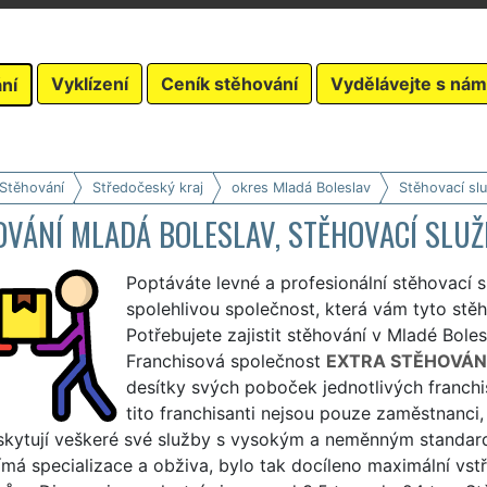
Vyklízení
Ceník stěhování
Vydělávejte s nám
ní
 Stěhování
Středočeský kraj
okres Mladá Boleslav
Stěhovací sl
VÁNÍ MLADÁ BOLESLAV, STĚHOVACÍ SLUŽ
Poptáváte levné a profesionální stěhovací 
spolehlivou společnost, která vám tyto stěh
Potřebujete zajistit stěhování v Mladé Boles
Franchisová společnost
EXTRA STĚHOVÁN
desítky svých poboček jednotlivých franchis
tito franchisanti nejsou pouze zaměstnanci, 
oskytují veškeré své služby s vysokým a neměnným stand
římá specializace a obživa, bylo tak docíleno maximální vst