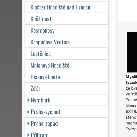
Klášter Hradiště nad Jizerou
Kněžmost
Kosmonosy
Kropáčova Vrutice
Luštěnice
Mnichovo Hradiště
Písková Lhota
Myslít
fyzic
Žďár
že bys
ve stě
Nymburk
Pokud 
člene
Praha-východ
EXTR
stěhov
Praha-západ
neome
Evrops
Příbram