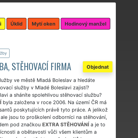
i
Úklid
Mytí oken
Hodinový manžel
užby
BA, STĚHOVACÍ FIRMA
Objednat
služby ve městě Mladá Boleslav a hledáte
ovací služby v Mladé Boleslavi zajistí?
lavi a sháníte spolehlivou stěhovací službu?
Í
byla založena v roce 2006. Na území ČR má
antů poskytujících právě tyto práce. A jelikož
ale jsou to proškolení odborníci na stěhování,
ardem pod značkou
EXTRA STĚHOVÁNÍ
a je to
řícnosti a obětavosti vůči všem klientům a