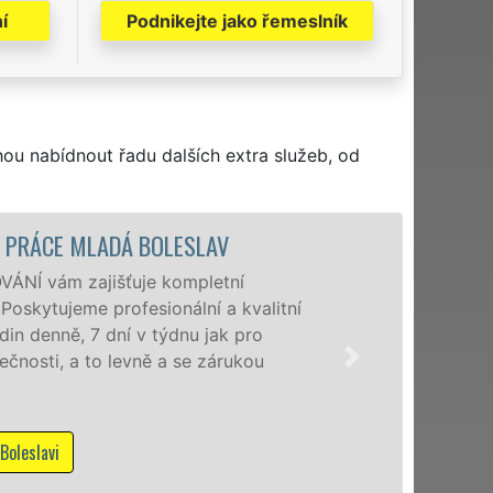
í
Podnikejte jako řemeslník
hou nabídnout řadu dalších extra služeb, od
STĚHOVACÍ SLUŽBA MLADÁ BOLESLAV - STĚHOVACÍ 
Poskytujeme stěhovací služby v Mladé
úrovni se speciální stěhovací techniko
domácnostem i firmám v celém okres
kvality franchisové sítě EXTRA STĚH
služby NON-STOP včetně víkendů a sv
Mám zájem o stěhovací služby v Mladé Boles