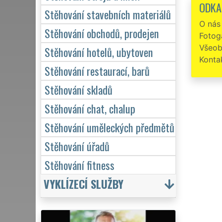
ODKA
Parád
Stěhování stavebních materiálů
O nás
Spole
Stěhování obchodů, prodejen
Fotoga
Děkuji a
Všeob
Stěhování hotelů, ubytoven
Konta
Stěhování restaurací, barů
Stěhování skladů
Stěhování chat, chalup
Stěhování uměleckých předmětů
Stěhování úřadů
Stěhování fitness
VYKLÍZECÍ SLUŽBY