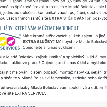
ům. Disponujeme vlastními vozy od 3,5 tuny do 24 tun. St
ané na špičkové úrovni, a to nejen v Mladé Boleslavi, ale i
, jednotné oblečení, komunikativnost, pojištění, dochvilnos
ou všech franchisantů sítě
EXTRA STĚHOVÁNÍ
při poskyto
SLUŽBY, KTERÉ VÁM MŮŽEME NABÍDNOUT
Máte kromě stěhovacích služeb zájem i o jiné 
EXTRA SLUŽBY
? Měli byste v Mladé Boleslav
Objednejte si u nás
vyklízení
.
si v Mladé Boleslavi zajistit kvalitní a spolehlivý úklid či 
jakékoli úklidové práce? Objednejte si u nás
úklid
a
mytí oke
ajistit malování, čištění odpadů, montáž nábytku, sekání tr
a sháníte v Mladé Boleslavi řemeslníka, zedníka nebo údrž
stěhovací služby Mladá Boleslav
vám spolehlivě a odborně 
sové sítě EXTRA SERVICES.