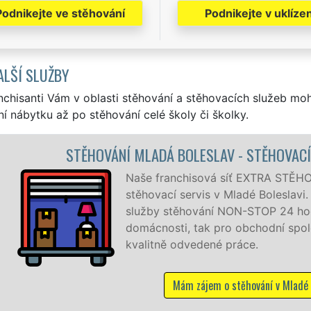
Podnikejte ve stěhování
Podnikejte v uklízen
ALŠÍ SLUŽBY
nchisanti Vám v oblasti stěhování a stěhovacích služeb mo
í nábytku až po stěhování celé školy či školky.
ÁCE MLADÁ BOLESLAV
 vám zajišťuje kompletní
kytujeme profesionální a kvalitní
nně, 7 dní v týdnu jak pro
ti, a to levně a se zárukou
lavi