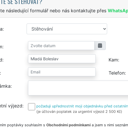
TE SE STĚHOVAT?
te následující formulář nebo nás kontaktujte přes
WhatsA
a
m
d
Kam
Telefon
ámka
tní výjezd
požaduji upřednostnit moji objednávku před ostatním
(je účtován poplatek za urgentní výjezd 2 500 Kč)
ním poptávky souhlasím s
Obchodními podmínkami
a jsem s nimi seznám