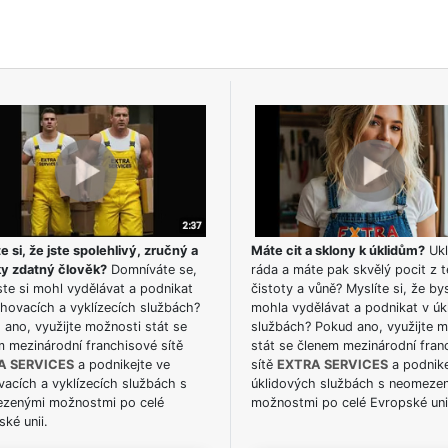
e si, že jste spolehlivý, zručný a
Máte cit a sklony k úklidům?
Ukl
ky zdatný člověk?
Domníváte se,
ráda a máte pak skvělý pocit z t
te si mohl vydělávat a podnikat
čistoty a vůně? Myslíte si, že by
hovacích a vyklízecích službách?
mohla vydělávat a podnikat v úk
ano, využijte možnosti stát se
službách? Pokud ano, využijte 
m mezinárodní franchisové sítě
stát se členem mezinárodní fran
A SERVICES
a podnikejte ve
sítě
EXTRA SERVICES
a podnike
acích a vyklízecích službách s
úklidových službách s neomeze
zenými možnostmi po celé
možnostmi po celé Evropské uni
ké unii.