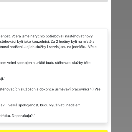
jenost. Včera jsme narychlo potřebovali nastěhovat nový
těhováci byli jako kouzelníci. Za 2 hodiny byli na místě a
sti nadšeni. Jejich služby i servis jsou na jedničku. Vřele
jsem velmi spokojen a určitě budu stěhovací služby této
ji.
i stěhovacích službách a dokonce usměvaví pracovníci :-) Vše
lavi . Velká spokojenost, budu využívat i nadále.
drátku. Doporučuju?.
 cena platila. Rozhodně všem doporučuji.