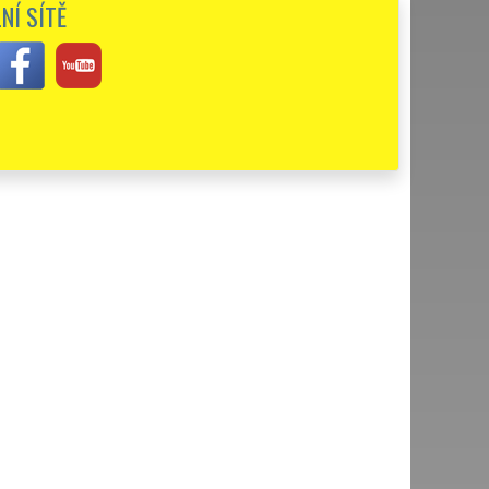
NÍ SÍTĚ
kuju...
á souhra zaměstnanců, vřelý přístup, dochvilnost, ochota.