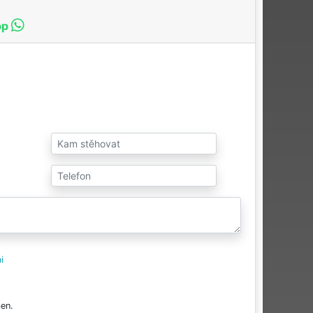
pp
i
en.