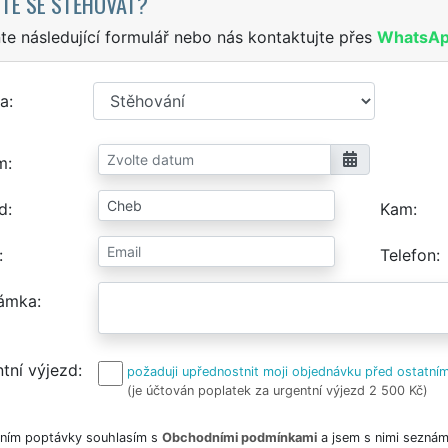
TE SE STĚHOVAT?
te následující formulář nebo nás kontaktujte přes
WhatsA
a
m
d
Kam
Telefon
ámka
tní výjezd
požaduji upřednostnit moji objednávku před ostatním
(je účtován poplatek za urgentní výjezd 2 500 Kč)
ním poptávky souhlasím s
Obchodními podmínkami
a jsem s nimi seznám