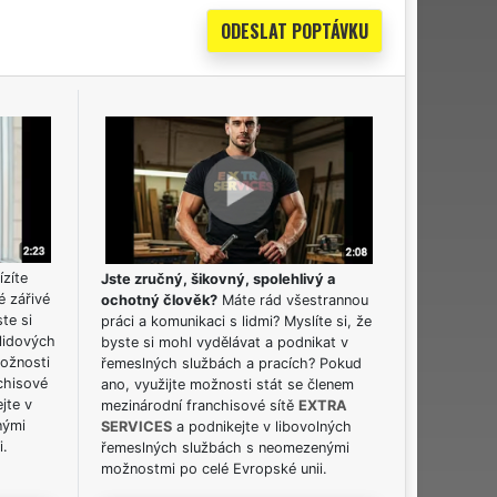
ízíte
Jste zručný, šikovný, spolehlivý a
é zářivé
ochotný člověk?
Máte rád všestrannou
ste si
práci a komunikaci s lidmi? Myslíte si, že
lidových
byste si mohl vydělávat a podnikat v
možnosti
řemeslných službách a pracích? Pokud
chisové
ano, využijte možnosti stát se členem
jte v
mezinárodní franchisové sítě
EXTRA
nými
SERVICES
a podnikejte v libovolných
i.
řemeslných službách s neomezenými
možnostmi po celé Evropské unii.