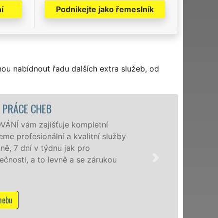
í
Podnikejte jako řemeslník
hou nabídnout řadu dalších extra služeb, od
CHEB
zajišťuje kompletní
sionální a kvalitní služby
v týdnu jak pro
a to levně a se zárukou