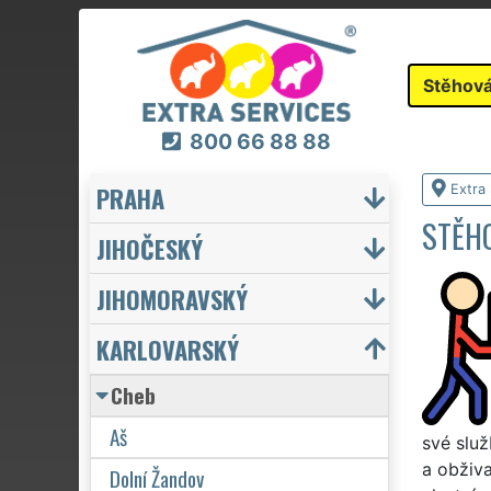
Stěhová
800 66 88 88
PRAHA
Extra
STĚHO
JIHOČESKÝ
JIHOMORAVSKÝ
KARLOVARSKÝ
Cheb
Aš
své slu
a obživa
Dolní Žandov