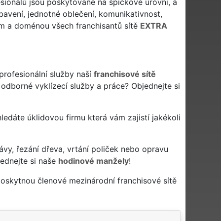
esionálů jsou poskytované na špičkové úrovni, a
ybavení, jednotné oblečení, komunikativnost,
dem a doménou všech franchisantů sítě
EXTRA
profesionální služby naší
franchisové sítě
odborné vyklízecí služby a práce? Objednejte si
 hledáte úklidovou firmu která vám zajistí jakékoli
ávy, řezání dřeva, vrtání poliček nebo opravu
ednejte si naše
hodinové manžely
!
poskytnou členové mezinárodní franchisové sítě