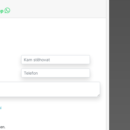
pp
i
en.