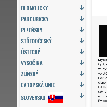
OLOMOUCKÝ
PARDUBICKÝ
PLZEŇSKÝ
STŘEDOČESKÝ
ÚSTECKÝ
Myslít
VYSOČINA
fyzic
že bys
ZLÍNSKÝ
ve stě
Pokud 
EVROPSKÁ UNIE
člene
EXTR
stěhov
SLOVENSKO
neome
Evrops