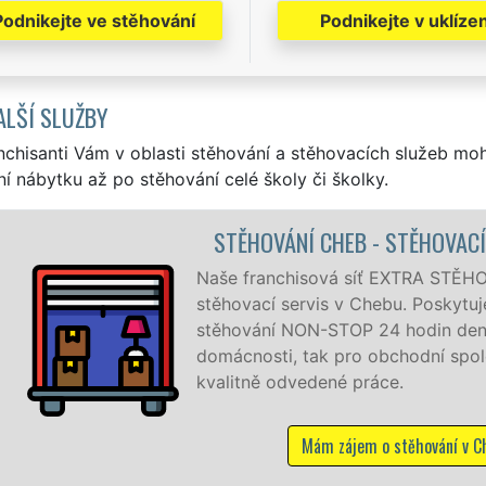
Podnikejte ve stěhování
Podnikejte v uklízen
ALŠÍ SLUŽBY
nchisanti Vám v oblasti stěhování a stěhovacích služeb mo
í nábytku až po stěhování celé školy či školky.
STĚHOVÁNÍ CHEB - STĚHOVACÍ PRÁCE 
Naše franchisová síť EXTRA STĚHOVÁNÍ vám 
stěhovací servis v Chebu. Poskytujeme profe
stěhování NON-STOP 24 hodin denně, 7 dní 
domácnosti, tak pro obchodní společnosti, 
kvalitně odvedené práce.
Mám zájem o stěhování v Chebu