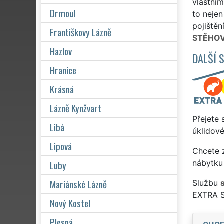
vlastním
Drmoul
to nejen
pojištěn
Františkovy Lázně
STĚHOV
Hazlov
DALŠÍ 
Hranice
Krásná
Lázně Kynžvart
Přejete 
Libá
úklidové
Lipová
Chcete z
Luby
nábytku
Mariánské Lázně
Službu
EXTRA 
Nový Kostel
Plesná