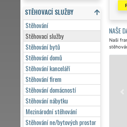
STĚHOVACÍ SLUŽBY
Stěhování
NAŠE D
Stěhovací služby
Naši fra
Stěhování bytů
stěhován
Stěhování domů
Stěhování kanceláří
Stěhování firem
Stěhování domácností
Stěhování nábytku
Mezinárodní stěhování
Stěhování ne/bytových prostor