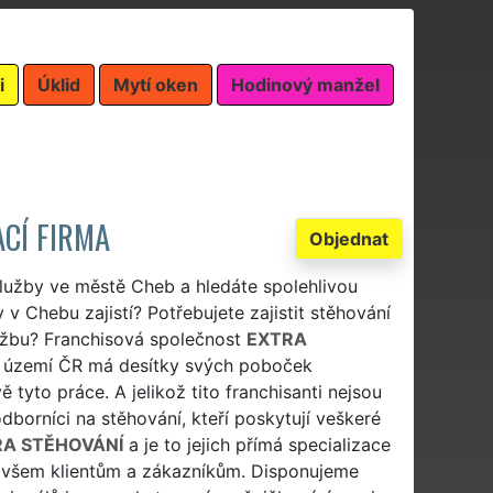
i
Úklid
Mytí oken
Hodinový manžel
CÍ FIRMA
Objednat
služby ve městě Cheb a hledáte spolehlivou
 v Chebu zajistí? Potřebujete zajistit stěhování
lužbu? Franchisová společnost
EXTRA
a území ČR má desítky svých poboček
ě tyto práce. A jelikož tito franchisanti nejsou
dborníci na stěhování, kteří poskytují veškeré
RA STĚHOVÁNÍ
a je to jejich přímá specializace
či všem klientům a zákazníkům. Disponujeme