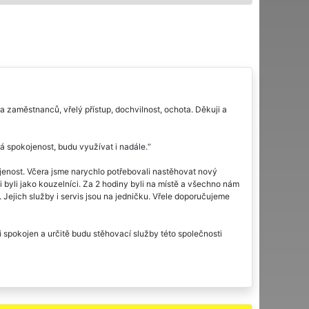
zaměstnanců, vřelý přístup, dochvilnost, ochota. Děkuji a
ká spokojenost, budu využívat i nadále.
jenost. Včera jsme narychlo potřebovali nastěhovat nový
byli jako kouzelníci. Za 2 hodiny byli na místě a všechno nám
 Jejich služby i servis jsou na jedničku. Vřele doporučujeme
i spokojen a určitě budu stěhovací služby této společnosti
ích službách a dokonce usměvaví pracovníci :-) Vše v