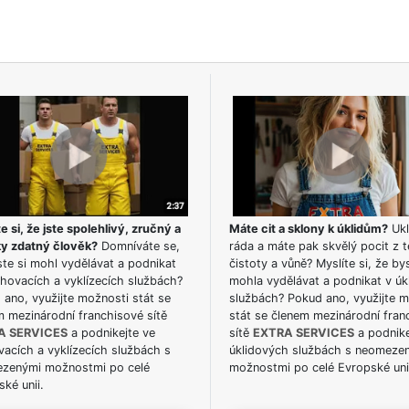
e si, že jste spolehlivý, zručný a
Máte cit a sklony k úklidům?
Ukl
ky zdatný člověk?
Domníváte se,
ráda a máte pak skvělý pocit z t
te si mohl vydělávat a podnikat
čistoty a vůně? Myslíte si, že by
hovacích a vyklízecích službách?
mohla vydělávat a podnikat v úk
ano, využijte možnosti stát se
službách? Pokud ano, využijte 
m mezinárodní franchisové sítě
stát se členem mezinárodní fran
A SERVICES
a podnikejte ve
sítě
EXTRA SERVICES
a podnike
acích a vyklízecích službách s
úklidových službách s neomeze
zenými možnostmi po celé
možnostmi po celé Evropské uni
ké unii.