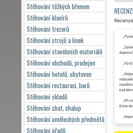
Stěhování těžkých břemen
RECENZ
Stěhování klavírů
Recenze
Stěhování trezorů
Parád
Stěhování strojů a linek
Spole
Stěhování stavebních materiálů
doporuču
Stěhování obchodů, prodejen
Využi
Stěhování hotelů, ubytoven
Nejpr
nábytek 
Stěhování restaurací, barů
nastěhov
každému
Stěhování skladů
Při s
Stěhování chat, chalup
Extra d
Stěhování uměleckých předmětů
Napro
Stěho
Stěhování úřadů
naprost