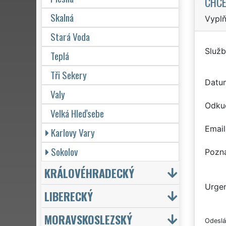
CHCE
Skalná
Vyplň
Stará Voda
Služb
Teplá
Tři Sekery
Datu
Valy
Odku
Velká Hleďsebe
Email
Karlovy Vary
Sokolov
Pozn
KRÁLOVÉHRADECKÝ
Urgen
LIBERECKÝ
MORAVSKOSLEZSKÝ
Odeslá