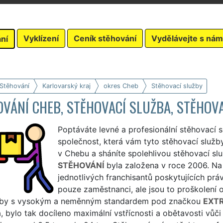
Vyklízení
Ceník stěhování
Vydělávejte s nám
ní
 Stěhování
Karlovarský kraj
okres Cheb
Stěhovací služby
VÁNÍ CHEB, STĚHOVACÍ SLUŽBA, STĚHOVA
Poptáváte levné a profesionální stěhovací 
společnost, která vám tyto stěhovací služby
v Chebu a sháníte spolehlivou stěhovací s
STĚHOVÁNÍ
byla založena v roce 2006. N
jednotlivých franchisantů poskytujících práv
pouze zaměstnanci, ale jsou to proškolení o
žby s vysokým a neměnným standardem pod značkou
EXT
, bylo tak docíleno maximální vstřícnosti a obětavosti vů