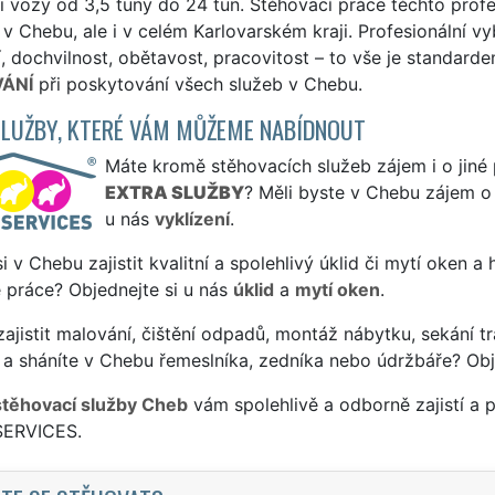
i vozy od 3,5 tuny do 24 tun. Stěhovací práce těchto prof
 v Chebu, ale i v celém Karlovarském kraji. Profesionální v
í, dochvilnost, obětavost, pracovitost – to vše je standar
ÁNÍ
při poskytování všech služeb v Chebu.
SLUŽBY, KTERÉ VÁM MŮŽEME NABÍDNOUT
Máte kromě stěhovacích služeb zájem i o jiné 
EXTRA SLUŽBY
? Měli byste v Chebu zájem o 
u nás
vyklízení
.
si v Chebu zajistit kvalitní a spolehlivý úklid či mytí oken a
 práce? Objednejte si u nás
úklid
a
mytí oken
.
ajistit malování, čištění odpadů, montáž nábytku, sekání tr
 a sháníte v Chebu řemeslníka, zedníka nebo údržbáře? Obj
stěhovací služby Cheb
vám spolehlivě a odborně zajistí a 
SERVICES.