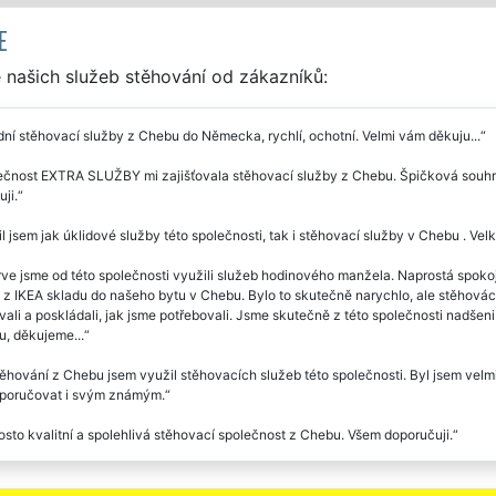
E
 našich služeb stěhování od zákazníků:
ní stěhovací služby z Chebu do Německa, rychlí, ochotní. Velmi vám děkuju...
čnost EXTRA SLUŽBY mi zajišťovala stěhovací služby z Chebu. Špičková souhra 
ji.
l jsem jak úklidové služby této společnosti, tak i stěhovací služby v Chebu . Vel
ve jsme od této společnosti využili služeb hodinového manžela. Naprostá spoko
z IKEA skladu do našeho bytu v Chebu. Bylo to skutečně narychlo, ale stěhováci 
ali a poskládali, jak jsme potřebovali. Jsme skutečně z této společnosti nadšeni.
, děkujeme...
těhování z Chebu jsem využil stěhovacích služeb této společnosti. Byl jsem velm
oporučovat i svým známým.
sto kvalitní a spolehlivá stěhovací společnost z Chebu. Všem doporučuji.
vání Cheb - spokojenost, mohu jen doporučit - rychlost, opatrnost při stěhovac
ém pořádku.