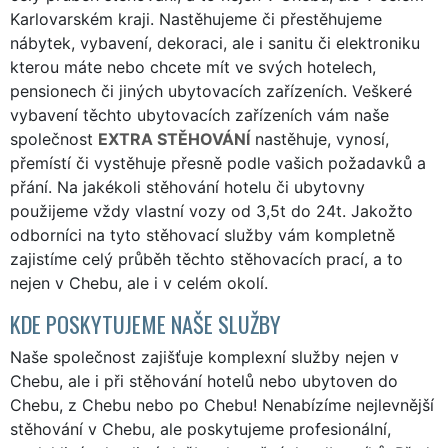
Karlovarském kraji. Nastěhujeme či přestěhujeme
nábytek, vybavení, dekoraci, ale i sanitu či elektroniku
kterou máte nebo chcete mít ve svých hotelech,
pensionech či jiných ubytovacích zařízeních. Veškeré
vybavení těchto ubytovacích zařízeních vám naše
společnost
EXTRA STĚHOVÁNÍ
nastěhuje, vynosí,
přemístí či vystěhuje přesně podle vašich požadavků a
přání. Na jakékoli stěhování hotelu či ubytovny
použijeme vždy vlastní vozy od 3,5t do 24t. Jakožto
odborníci na tyto stěhovací služby vám kompletně
zajistíme celý průběh těchto stěhovacích prací, a to
nejen v Chebu, ale i v celém okolí.
KDE POSKYTUJEME NAŠE SLUŽBY
Naše společnost zajišťuje komplexní služby nejen v
Chebu, ale i při stěhování hotelů nebo ubytoven do
Chebu, z Chebu nebo po Chebu! Nenabízíme nejlevnější
stěhování v Chebu, ale poskytujeme profesionální,