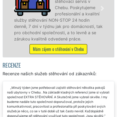
vis v
úrovni se sp
ytujeme
stěhovací
a kvalitní
technikou. 
odin
služby zajišťujeme domácnostem i f
cnosti, tak
celém okresu Cheb se zárukou kvali
vně a se
franchisové sítě EXTRA STĚHOVÁNÍ.
.
Nabízíme stěhovací služby NON-ST
včetně víkendů a svátků bez příplatk
bu
Mám zájem o stěhovací služby v Che
RECENZE
Recenze našich služeb stěhování od zákazníků:
Minulý týden jsme potřebovali zajistit stěhování několika pokojů
naší ubytovny v Chebu . Na základě kladných referencí jsme si vybrali
společnost EXTRA STĚHOVÁNÍ. A Skutečně jsme vybrali skvěle. I my
budeme nadále tuto společnost doporučoval, protože jejich
komunikativnost, pracovitost a profesionalita při poskytování svých