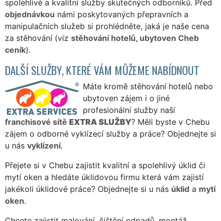
spolehlivé a kvalitní služby skutečných odborníků. Před
objednávkou
námi poskytovaných přepravních a
manipulačních služeb si prohlédněte, jaká je naše cena
za stěhování (viz
stěhování hotelů, ubytoven Cheb
ceník
).
DALŠÍ SLUŽBY, KTERÉ VÁM MŮŽEME NABÍDNOUT
Máte kromě stěhování hotelů nebo
ubytoven zájem i o jiné
profesionální služby naší
franchisové sítě
EXTRA SLUŽBY
? Měli byste v Chebu
zájem o odborné vyklízecí služby a práce? Objednejte si
u nás
vyklízení
.
Přejete si v Chebu zajistit kvalitní a spolehlivý úklid či
mytí oken a hledáte úklidovou firmu která vám zajistí
jakékoli úklidové práce? Objednejte si u nás
úklid
a
mytí
oken
.
Chcete zajistit malování, čištění odpadů, montáž