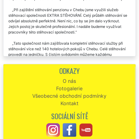
služeb je něco, co se v tuté době už tak často nevidí. Každopádně
doporučujeme při stěhování využívat tuto společnost. Jsou skvělý.
Při zajištění stěhování penzionu v Chebu jsme využili služeb
stěhovací společnosti EXTRA STĚHOVÁNÍ. Celý průběh stěhování se
odvíjel absolutně perfektně. Není nic, co by se jim dalo vytknout.
Jejich postoj je skutečně profesionální. I nadále budeme využívat
pracovníky této stěhovací společnosti.
Tato společnost nám zajišťovala kompletní stěhovací služby při
stěhování více než 140 hotelových pokojů v Chebu. Celé stěhování
provedli na jedničku. S čistým svědomím můžeme každému
doporučit.
ODKAZY
Stěhování ubytovny v Chebu – naprosto perfektně odvedená
práce. Doporučuju a moc chválím.
O nás
Fotogalerie
Potřebovali jsme obměnit vybavení našeho hotelu v Chebu. O vše,
včetně kompletní dopravy se nám postarala spol. EXTRA SLUŽBY.
Všeobecné obchodní podmínky
Kompletní nastěhování nového vybavení, které probíhalo na několik
Kontakt
etap klaplo vždy přesně tak, jak jsme měli s touto firmou domluvené.
Musím je pochválit za jejich spolehlivost, zajištění kompletní montáže
SOCIÁLNÍ SÍTĚ
a skvěle odvedenou práci.
Moc jsem chtěla touto cestou poděkovat společnosti EXTRA