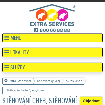
800 66 88 88
MENU
LOKALITY
SLUŽBY
Extra Stěhování
Karlovarský kraj
okres Cheb
Stěhování hotelů, ubytoven
STĚHOVÁNÍ CHEB, STĚHOVÁNÍ
Objednat