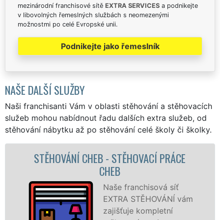
mezinárodní franchisové sítě
EXTRA SERVICES
a podnikejte
v libovolných řemeslných službách s neomezenými
možnostmi po celé Evropské unii.
Podnikejte jako řemeslník
NAŠE DALŠÍ SLUŽBY
Naši franchisanti Vám v oblasti stěhování a stěhovacích
služeb mohou nabídnout řadu dalších extra služeb, od
stěhování nábytku až po stěhování celé školy či školky.
CÍ PRÁCE
STĚHOVACÍ SLUŽBA CHEB - STĚ
FIRMA CHEB
ová síť
Poskytujem
OVÁNÍ vám
stěhovací s
pletní
Chebu na š