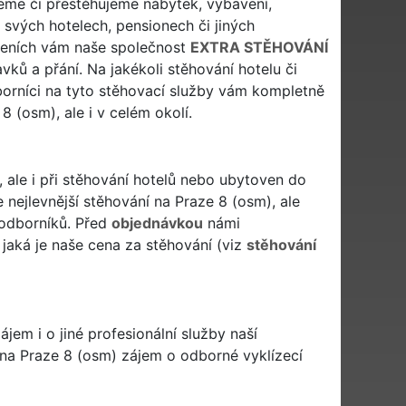
jeme či přestěhujeme nábytek, vybavení,
e svých hotelech, pensionech či jiných
ízeních vám naše společnost
EXTRA STĚHOVÁNÍ
vků a přání. Na jakékoli stěhování hotelu či
orníci na tyto stěhovací služby vám kompletně
8 (osm), ale i v celém okolí.
 ale i při stěhování hotelů nebo ubytoven do
nejlevnější stěhování na Praze 8 (osm), ale
 odborníků. Před
objednávkou
námi
jaká je naše cena za stěhování (viz
stěhování
em i o jiné profesionální služby naší
 na Praze 8 (osm) zájem o odborné vyklízecí