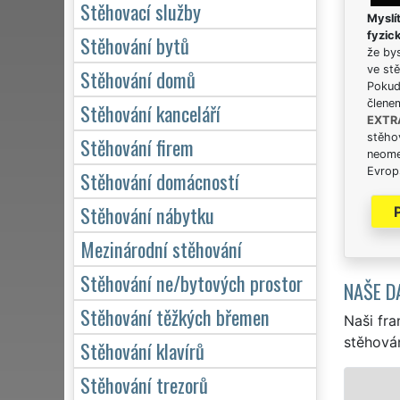
Stěhovací služby
Myslít
fyzic
Stěhování bytů
že bys
ve stě
Stěhování domů
Pokud 
člene
Stěhování kanceláří
EXTR
stěhov
Stěhování firem
neome
Evrops
Stěhování domácností
Stěhování nábytku
Mezinárodní stěhování
Stěhování ne/bytových prostor
NAŠE D
Stěhování těžkých břemen
Naši fra
stěhován
Stěhování klavírů
Stěhování trezorů
STĚHOVÁNÍ PRAHA