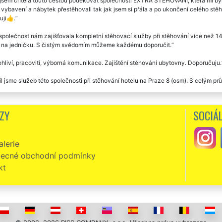
jsem chtěla touto cestou poděkovat společnosti EXTRA STĚHOVÁNÍ, která mi by
vybavení a nábytek přestěhovali tak jak jsem si přála a po ukončení celého stěho
uji👍.
společnost nám zajišťovala kompletní stěhovací služby při stěhování více než 1
i na jedničku. S čistým svědomím můžeme každému doporučit.
hliví, pracovití, výborná komunikace. Zajištění stěhování ubytovny. Doporučuju.
l jsme služeb této společnosti při stěhování hotelu na Praze 8 (osm). S celým p
ajištění stěhování penzionu na Praze 8 (osm) jsme využili služeb stěhovací spo
ě perfektně. Není nic, co by se jim dalo vytknout. Jejich postoj je skutečně pro
ZY
SOCIÁL
sti.
ý týden jsme potřebovali zajistit stěhování několika pokojů naší ubytovny na Pra
lerie
ost EXTRA STĚHOVÁNÍ. A Skutečně jsme vybrali skvěle. I my budeme nadále tuto 
ost a profesionalita při poskytování svých služeb je něco, co se v tuté době už
ecné obchodní podmínky
 tuto společnost. Jsou skvělý.
kt