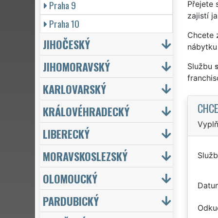
Praha 9
Přejete 
zajistí 
Praha 10
Chcete z
JIHOČESKÝ
nábytku 
JIHOMORAVSKÝ
Službu
franchi
KARLOVARSKÝ
CHCE
KRÁLOVÉHRADECKÝ
Vyplň
LIBERECKÝ
MORAVSKOSLEZSKÝ
Služb
OLOMOUCKÝ
Datu
PARDUBICKÝ
Odku