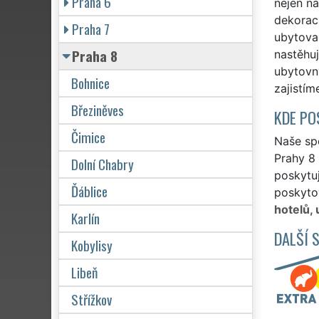
Praha 6
nejen na
dekoraci
Praha 7
ubytova
Praha 8
nastěhuj
ubytovn
Bohnice
zajistím
Březiněves
KDE PO
Čimice
Naše spo
Prahy 8 
Dolní Chabry
poskytuj
Ďáblice
poskytov
hotelů,
Karlín
DALŠÍ 
Kobylisy
Libeň
Střížkov