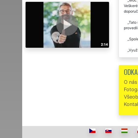
Moc 
Veškeré 
doporuč
Tato 
provedl
Spole
Využi
Při z
absolutn
ODKA
společno
O nás
Minul
Fotoga
společn
pracovit
Všeob
využívat
Konta