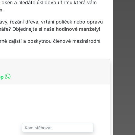
ytí oken a hledáte úklidovou firmu která vám
n
.
ávy, řezání dřeva, vrtání poliček nebo opravu
báře? Objednejte si naše
hodinové manžely
!
ně zajistí a poskytnou členové mezinárodní
pp