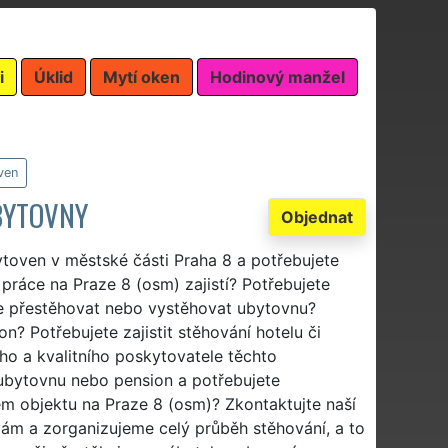
i
Úklid
Mytí oken
Hodinový manžel
ven
BYTOVNY
Objednat
ytoven v městské části Praha 8 a potřebujete
 práce na Praze 8 (osm) zajistí? Potřebujete
te přestěhovat nebo vystěhovat ubytovnu?
? Potřebujete zajistit stěhování hotelu či
ho a kvalitního poskytovatele těchto
 ubytovnu nebo pension a potřebujete
ém objektu na Praze 8 (osm)? Zkontaktujte naší
 vám a zorganizujeme celý průběh stěhování, a to