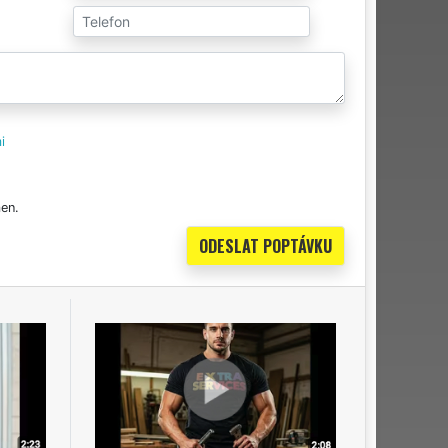
i
en.