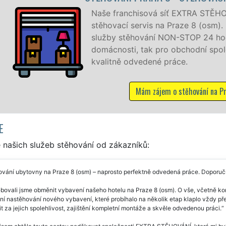
 síť EXTRA STĚHOVÁNÍ vám zajišťuje kompletní
na Praze 8 (osm). Poskytujeme profesionální a kvalitní
 NON-STOP 24 hodin denně, 7 dní v týdnu jak pro
ro obchodní společnosti, a to levně a se zárukou
é práce.
jem o stěhování na Praze 8
E
 našich služeb stěhování od zákazníků:
ování ubytovny na Praze 8 (osm) – naprosto perfektně odvedená práce. Doporuč
bovali jsme obměnit vybavení našeho hotelu na Praze 8 (osm). O vše, včetně k
í nastěhování nového vybavení, které probíhalo na několik etap klaplo vždy pře
t za jejich spolehlivost, zajištění kompletní montáže a skvěle odvedenou práci.