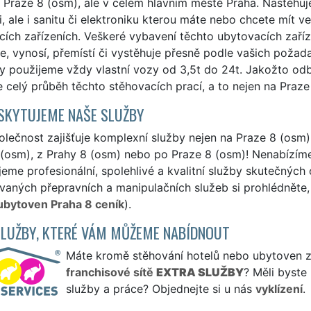
 Praze 8 (osm), ale v celém hlavním městě Praha. Nastěhu
, ale i sanitu či elektroniku kterou máte nebo chcete mít v
cích zařízeních. Veškeré vybavení těchto ubytovacích zař
e, vynosí, přemístí či vystěhuje přesně podle vašich požada
y použijeme vždy vlastní vozy od 3,5t do 24t. Jakožto odb
e celý průběh těchto stěhovacích prací, a to nejen na Praze 
SKYTUJEME NAŠE SLUŽBY
lečnost zajišťuje komplexní služby nejen na Praze 8 (osm),
(osm), z Prahy 8 (osm) nebo po Praze 8 (osm)! Nenabízíme 
eme profesionální, spolehlivé a kvalitní služby skutečných
aných přepravních a manipulačních služeb si prohlédněte, 
 ubytoven Praha 8 ceník
).
SLUŽBY, KTERÉ VÁM MŮŽEME NABÍDNOUT
Máte kromě stěhování hotelů nebo ubytoven záj
franchisové sítě
EXTRA SLUŽBY
? Měli byste
služby a práce? Objednejte si u nás
vyklízení
.