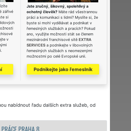
ízíte
Jste zručný, šikovný, spolehlivý a
é zářivé
ochotný člověk?
Máte rád všestrannou
ste si
práci a komunikaci s lidmi? Myslíte si, že
lidových
byste si mohl vydělávat a podnikat v
možnosti
řemeslných službách a pracích? Pokud
chisové
ano, využijte možnosti stát se členem
jte v
mezinárodní franchisové sítě
EXTRA
nými
SERVICES
a podnikejte v libovolných
i.
řemeslných službách s neomezenými
možnostmi po celé Evropské unii.
í
Podnikejte jako řemeslník
hou nabídnout řadu dalších extra služeb, od
STĚHOVACÍ SLUŽBA PRA