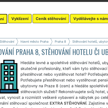
Vyklízení
Ceník stěhování
Vydělávejte s nám
ní
 Stěhování
hlavní město Praha
Praha 8
Stěhování hotelů, ubyto
OVÁNÍ PRAHA 8, STĚHOVÁNÍ HOTELU ČI U
Hledáte levné a spolehlivé stěhování hotelů, ub
skutečné profesionály, kteří vám tyto stěhovací
přestěhovat nebo vystěhovat hotel? Potřebuje
Potřebujete přestěhovat nebo vystěhovat pension
ubytovny na Praze 8 (osm) a hledáte spolehlivé
stěhovacích služeb? Rekonstruujete svůj hotel,
at, vynosit a rozmístit veškeré vybavení a nábytek po cel
nální stěhovací společnost
EXTRA STĚHOVÁNÍ
. Zajistíme