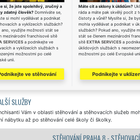
e si, že jste spolehlivý, zručný a
Máte cit a sklony k úklidům?
Ukl
ky zdatný člověk?
Domníváte se,
ráda a máte pak skvělý pocit z t
te si mohl vydělávat a podnikat
čistoty a vůně? Myslíte si, že by
hovacích a vyklízecích službách?
mohla vydělávat a podnikat v úk
ano, využijte možnosti stát se
službách? Pokud ano, využijte 
m mezinárodní franchisové sítě
stát se členem mezinárodní fran
A SERVICES
a podnikejte ve
sítě
EXTRA SERVICES
a podnike
acích a vyklízecích službách s
úklidových službách s neomeze
zenými možnostmi po celé
možnostmi po celé Evropské uni
ké unii.
Podnikejte ve stěhování
Podnikejte v uklízen
ALŠÍ SLUŽBY
nchisanti Vám v oblasti stěhování a stěhovacích služeb mo
í nábytku až po stěhování celé školy či školky.
 8 - STĚHOVACÍ PRÁCE PRAHA 8