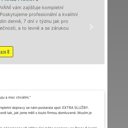
Poskytujeme stě
se speciální stě
domácnostem i f
franchisové sí
NON-STOP včetn
Mám zájem o s
uju a moc chválím.
ompletní dopravy se nám postarala spol. EXTRA SLUŽBY.
sně tak, jak jsme měli s touto firmou domluvené. Musím je