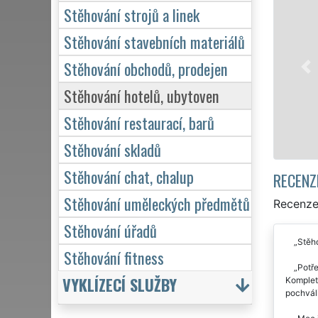
Stěhování strojů a linek
Naše franchisová
stěhovací servis 
Stěhování stavebních materiálů
služby stěhování
Stěhování obchodů, prodejen
domácnosti, tak p
kvalitně odveden
Stěhování hotelů, ubytoven
Stěhování restaurací, barů
Mám zá
Stěhování skladů
Stěhování chat, chalup
RECENZ
Stěhování uměleckých předmětů
Recenze
Stěhování úřadů
Stěh
Stěhování fitness
Potře
VYKLÍZECÍ SLUŽBY
Kompletn
pochváli