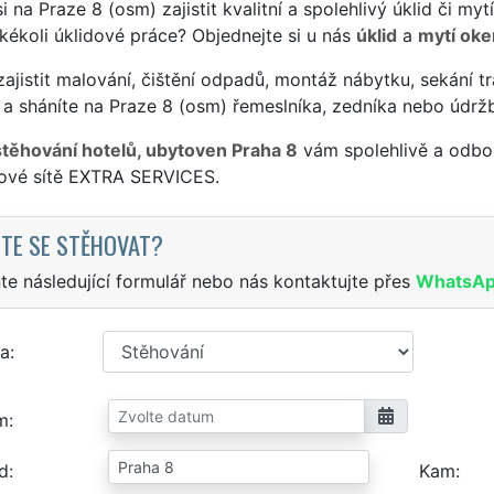
si na Praze 8 (osm) zajistit kvalitní a spolehlivý úklid či m
jakékoli úklidové práce? Objednejte si u nás
úklid
a
mytí oke
ajistit malování, čištění odpadů, montáž nábytku, sekání tr
a sháníte na Praze 8 (osm) řemeslníka, zedníka nebo údrž
stěhování hotelů, ubytoven Praha 8
vám spolehlivě a odbor
sové sítě EXTRA SERVICES.
TE SE STĚHOVAT?
te následující formulář nebo nás kontaktujte přes
WhatsA
a
m
d
Kam