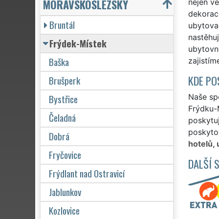
MORAVSKOSLEZSKÝ
nejen ve
dekoraci
Bruntál
ubytova
nastěhuj
Frýdek-Místek
ubytovn
Baška
zajistím
KDE PO
Brušperk
Bystřice
Naše spo
Frýdku-M
Čeladná
poskytuj
poskytov
Dobrá
hotelů,
Fryčovice
DALŠÍ 
Frýdlant nad Ostravicí
Jablunkov
Kozlovice