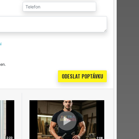
i
en.