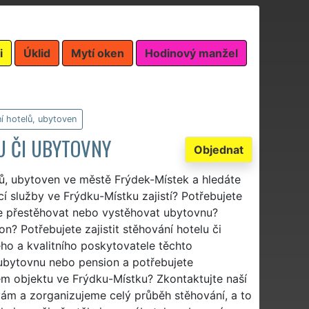
i
Úklid
Mytí oken
Hodinový manžel
í hotelů, ubytoven
U ČI UBYTOVNY
Objednat
lů, ubytoven ve městě Frýdek-Místek a hledáte
í služby ve Frýdku-Místku zajistí? Potřebujete
te přestěhovat nebo vystěhovat ubytovnu?
? Potřebujete zajistit stěhování hotelu či
ho a kvalitního poskytovatele těchto
 ubytovnu nebo pension a potřebujete
ém objektu ve Frýdku-Místku? Zkontaktujte naší
 vám a zorganizujeme celý průběh stěhování, a to