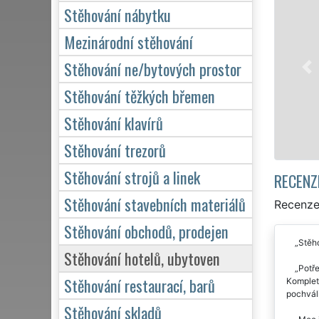
Stěhování nábytku
Naše f
stěhova
Mezinárodní stěhování
služby 
Stěhování ne/bytových prostor
domácno
kvalitn
Stěhování těžkých břemen
Stěhování klavírů
Stěhování trezorů
Stěhování strojů a linek
RECENZ
Stěhování stavebních materiálů
Recenze
Stěhování obchodů, prodejen
Stěh
Stěhování hotelů, ubytoven
Potř
Stěhování restaurací, barů
Kompletn
pochváli
Stěhování skladů