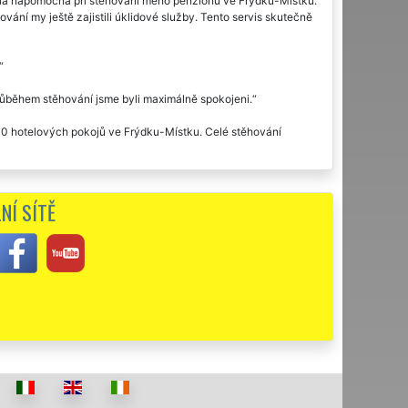
la nápomocna při stěhování mého penzionu ve Frýdku-Místku.
vání my ještě zajistili úklidové služby. Tento servis skutečně
průběhem stěhování jsme byli maximálně spokojeni.
140 hotelových pokojů ve Frýdku-Místku. Celé stěhování
olečnosti EXTRA STĚHOVÁNÍ. Celý průběh stěhování se odvíjel
fesionální. I nadále budeme využívat pracovníky této stěhovací
NÍ SÍTĚ
ýdku-Místku . Na základě kladných referencí jsme si vybrali
společnost doporučoval, protože jejich komunikativnost,
 tak často nevidí. Každopádně doporučujeme při stěhování