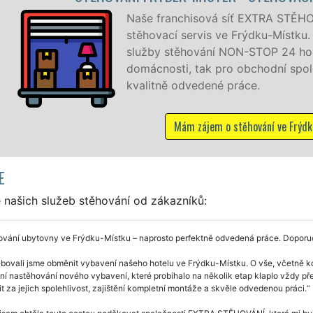
ranchisová síť EXTRA STĚHOVÁNÍ vám zajišťuje kompletní
cí servis ve Frýdku-Místku. Poskytujeme profesionální a kva
stěhování NON-STOP 24 hodin denně, 7 dní v týdnu jak pr
sti, tak pro obchodní společnosti, a to levně a se záruko
ě odvedené práce.
Mám zájem o stěhování ve Frýdku-Místku
E
 našich služeb stěhování od zákazníků:
ování ubytovny ve Frýdku-Místku – naprosto perfektně odvedená práce. Doporu
ebovali jsme obměnit vybavení našeho hotelu ve Frýdku-Místku. O vše, včetně 
í nastěhování nového vybavení, které probíhalo na několik etap klaplo vždy pře
t za jejich spolehlivost, zajištění kompletní montáže a skvěle odvedenou práci.