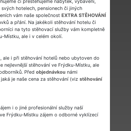
ěhujeme či přestěhujeme nábytek, vybavení,
e svých hotelech, pensionech či jiných
ízeních vám naše společnost
EXTRA STĚHOVÁNÍ
vků a přání. Na jakékoli stěhování hotelu či
orníci na tyto stěhovací služby vám kompletně
-Místku, ale i v celém okolí.
 ale i při stěhování hotelů nebo ubytoven do
 nejlevnější stěhování ve Frýdku-Místku, ale
 odborníků. Před
objednávkou
námi
jaká je naše cena za stěhování (viz
stěhování
em i o jiné profesionální služby naší
 ve Frýdku-Místku zájem o odborné vyklízecí