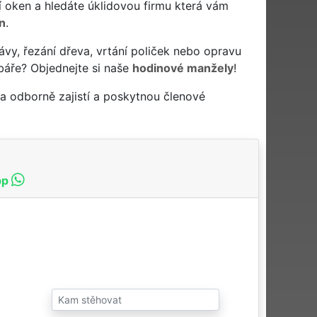
ytí oken a hledáte úklidovou firmu která vám
n
.
ávy, řezání dřeva, vrtání poliček nebo opravu
báře? Objednejte si naše
hodinové manžely
!
a odborně zajistí a poskytnou členové
pp