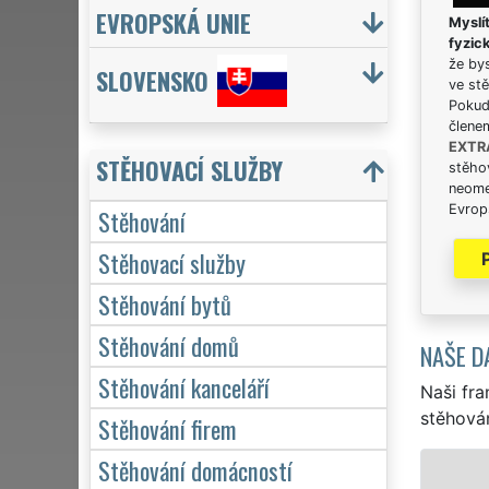
EVROPSKÁ UNIE
Myslít
fyzic
že bys
SLOVENSKO
ve stě
Pokud 
člene
EXTR
STĚHOVACÍ SLUŽBY
stěhov
neome
Evrops
Stěhování
Stěhovací služby
Stěhování bytů
Stěhování domů
NAŠE D
Stěhování kanceláří
Naši fra
stěhován
Stěhování firem
Stěhování domácností
STĚHOVÁNÍ FRÝ