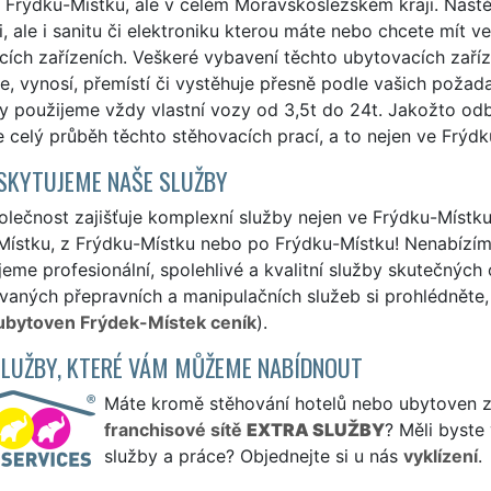
 Frýdku-Místku, ale v celém Moravskoslezském kraji. Nast
, ale i sanitu či elektroniku kterou máte nebo chcete mít v
cích zařízeních. Veškeré vybavení těchto ubytovacích zař
e, vynosí, přemístí či vystěhuje přesně podle vašich požada
y použijeme vždy vlastní vozy od 3,5t do 24t. Jakožto odb
e celý průběh těchto stěhovacích prací, a to nejen ve Frýdku
SKYTUJEME NAŠE SLUŽBY
lečnost zajišťuje komplexní služby nejen ve Frýdku-Místku,
ístku, z Frýdku-Místku nebo po Frýdku-Místku! Nenabízíme
eme profesionální, spolehlivé a kvalitní služby skutečných
aných přepravních a manipulačních služeb si prohlédněte, 
 ubytoven Frýdek-Místek ceník
).
SLUŽBY, KTERÉ VÁM MŮŽEME NABÍDNOUT
Máte kromě stěhování hotelů nebo ubytoven záj
franchisové sítě
EXTRA SLUŽBY
? Měli byste
služby a práce? Objednejte si u nás
vyklízení
.