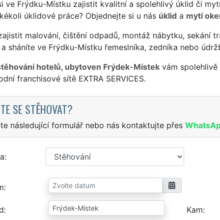
si ve Frýdku-Místku zajistit kvalitní a spolehlivý úklid či m
jakékoli úklidové práce? Objednejte si u nás
úklid
a
mytí oke
ajistit malování, čištění odpadů, montáž nábytku, sekání tr
a sháníte ve Frýdku-Místku řemeslníka, zedníka nebo údrž
stěhování hotelů, ubytoven Frýdek-Místek
vám spolehlivě 
odní franchisové sítě EXTRA SERVICES.
TE SE STĚHOVAT?
te následující formulář nebo nás kontaktujte přes
WhatsA
a
m
d
Kam