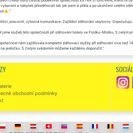
jsem chtěla touto cestou poděkovat společnosti EXTRA STĚHOVÁNÍ, která mi by
vybavení a nábytek přestěhovali tak jak jsem si přála a po ukončení celého stěho
uji👍.
hliví, pracovití, výborná komunikace. Zajištění stěhování ubytovny. Doporučuju.
l jsme služeb této společnosti při stěhování hotelu ve Frýdku-Místku. S celým 
společnost nám zajišťovala kompletní stěhovací služby při stěhování více než 
i na jedničku. S čistým svědomím můžeme každému doporučit.
ajištění stěhování penzionu ve Frýdku-Místku jsme využili služeb stěhovací sp
ě perfektně. Není nic, co by se jim dalo vytknout. Jejich postoj je skutečně pro
ZY
SOCIÁL
sti.
ý týden jsme potřebovali zajistit stěhování několika pokojů naší ubytovny ve Fr
lerie
ost EXTRA STĚHOVÁNÍ. A Skutečně jsme vybrali skvěle. I my budeme nadále tuto 
ost a profesionalita při poskytování svých služeb je něco, co se v tuté době už
ecné obchodní podmínky
 tuto společnost. Jsou skvělý.
kt