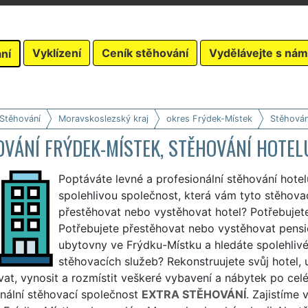
Vyklízení
Ceník stěhování
Vydělávejte s nám
ní
 Stěhování
Moravskoslezský kraj
okres Frýdek-Místek
Stěhován
VÁNÍ FRÝDEK-MÍSTEK, STĚHOVÁNÍ HOTEL
Poptáváte levné a profesionální stěhování hote
spolehlivou společnost, která vám tyto stěhovac
přestěhovat nebo vystěhovat hotel? Potřebuje
Potřebujete přestěhovat nebo vystěhovat pension
ubytovny ve Frýdku-Místku a hledáte spolehlivé
stěhovacích služeb? Rekonstruujete svůj hotel,
at, vynosit a rozmístit veškeré vybavení a nábytek po cel
nální stěhovací společnost
EXTRA STĚHOVÁNÍ
. Zajistíme