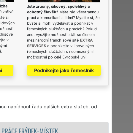
ízíte
Jste zručný, šikovný, spolehlivý a
é zářivé
ochotný člověk?
Máte rád všestrannou
ste si
práci a komunikaci s lidmi? Myslíte si, že
lidových
byste si mohl vydělávat a podnikat v
možnosti
řemeslných službách a pracích? Pokud
chisové
ano, využijte možnosti stát se členem
jte v
mezinárodní franchisové sítě
EXTRA
nými
SERVICES
a podnikejte v libovolných
i.
řemeslných službách s neomezenými
možnostmi po celé Evropské unii.
í
Podnikejte jako řemeslník
hou nabídnout řadu dalších extra služeb, od
STĚHOVACÍ SLUŽBA FR