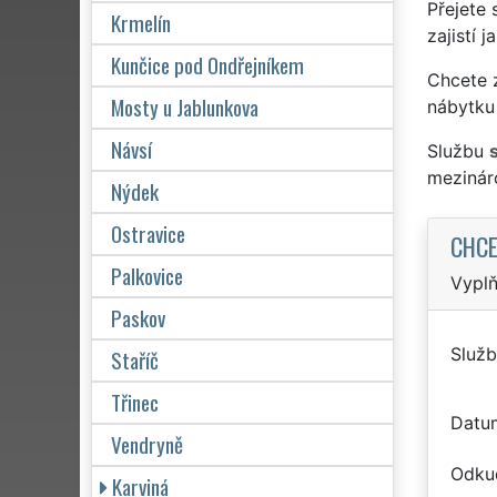
Přejete 
Krmelín
zajistí 
Kunčice pod Ondřejníkem
Chcete z
Mosty u Jablunkova
nábytku 
Návsí
Službu
mezinár
Nýdek
Ostravice
CHCE
Palkovice
Vyplň
Paskov
Služb
Staříč
Třinec
Datu
Vendryně
Odku
Karviná