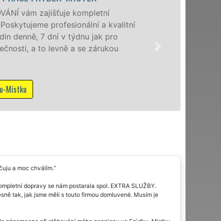
Posky
litní
úrovni
o
domác
u
kvali
služb
Mám 
čuju a moc chválím.
kompletní dopravy se nám postarala spol. EXTRA SLUŽBY.
sně tak, jak jsme měli s touto firmou domluvené. Musím je