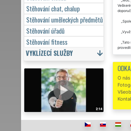
Moc 
Veškeré 
Stěhování chat, chalup
doporuč
Stěhování uměleckých předmětů
Spole
Stěhování úřadů
Využi
Stěhování fitness
Tato 
provedl
VYKLÍZECÍ SLUŽBY
Při z
absolutn
ODKA
společno
O nás
Minul
Fotoga
společn
pracovit
Všeob
využívat
Konta