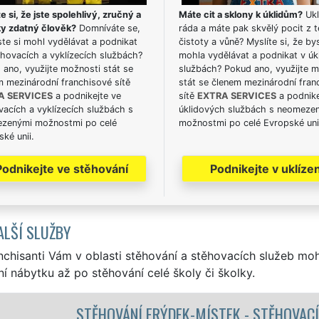
e si, že jste spolehlivý, zručný a
Máte cit a sklony k úklidům?
Ukl
ky zdatný člověk?
Domníváte se,
ráda a máte pak skvělý pocit z t
te si mohl vydělávat a podnikat
čistoty a vůně? Myslíte si, že by
hovacích a vyklízecích službách?
mohla vydělávat a podnikat v úk
ano, využijte možnosti stát se
službách? Pokud ano, využijte 
m mezinárodní franchisové sítě
stát se členem mezinárodní fran
A SERVICES
a podnikejte ve
sítě
EXTRA SERVICES
a podnike
acích a vyklízecích službách s
úklidových službách s neomeze
zenými možnostmi po celé
možnostmi po celé Evropské uni
ké unii.
Podnikejte ve stěhování
Podnikejte v uklízen
ALŠÍ SLUŽBY
nchisanti Vám v oblasti stěhování a stěhovacích služeb mo
í nábytku až po stěhování celé školy či školky.
DEK-MÍSTEK - STĚHOVACÍ PRÁCE FRÝDEK-MÍSTEK