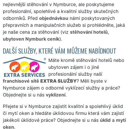
nejlevnější stěhování v Nymburce, ale poskytujeme
profesionální, spolehlivé a kvalitní služby skutečných
odborníků. Před
objednávkou
námi poskytovaných
přepravních a manipulačních služeb si prohlédněte, jaká
je naše cena za stěhování (viz
stěhování hotelů,
ubytoven Nymburk ceník
).
DALŠÍ SLUŽBY, KTERÉ VÁM MŮŽEME NABÍDNOUT
Máte kromě stěhování hotelů nebo
ubytoven zájem i o jiné
profesionální služby naší
franchisové sítě
EXTRA SLUŽBY
? Měli byste v
Nymburce zájem o odborné vyklízecí služby a práce?
Objednejte si u nás
vyklízení
.
Přejete si v Nymburce zajistit kvalitní a spolehlivý úklid
či mytí oken a hledáte úklidovou firmu která vám zajistí
jakékoli úklidové práce? Objednejte si u nás
úklid
a
mytí
oken
.