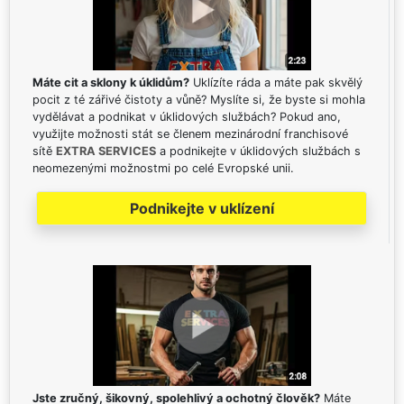
Máte cit a sklony k úklidům?
Uklízíte ráda a máte pak skvělý
pocit z té zářivé čistoty a vůně? Myslíte si, že byste si mohla
vydělávat a podnikat v úklidových službách? Pokud ano,
využijte možnosti stát se členem mezinárodní franchisové
sítě
EXTRA SERVICES
a podnikejte v úklidových službách s
neomezenými možnostmi po celé Evropské unii.
Podnikejte v uklízení
Jste zručný, šikovný, spolehlivý a ochotný člověk?
Máte