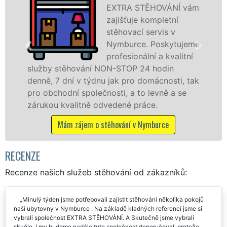
ÁNÍ vám
stěhovací slu
etní
Nymburce na
s v
špičkové úrov
kytujeme
speciální stěh
kvalitní
technikou. Ty
in
služby zajišťujeme domácnostem i fir
osti, tak
celém okresu Nymburk se zárukou kval
ě a se
franchisové sítě EXTRA STĚHOVÁNÍ.
Nabízíme stěhovací služby NON-STOP
včetně víkendů a svátků bez příplatků.
e
Mám zájem o stěhovací služby v Nymburc
RECENZE
Recenze našich služeb stěhování od zákazníků:
Minulý týden jsme potřebovali zajistit stěhování několika pokojů
naší ubytovny v Nymburce . Na základě kladných referencí jsme si