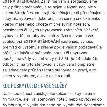
EXTRA STĚHOVÁNÍ
. Zajistíme vám a zorganizujeme
celý průběh stěhování, a to nejen v Nymburce, ale v
celém Středočeském kraji. Nastěhujeme či přestěhujeme
nábytek, vybavení, dekoraci, ale i sanitu či elektroniku
kterou máte nebo chcete mít ve svých hotelech,
pensionech či jiných ubytovacích zařízeních. Veškeré
vybavení těchto ubytovacích zařízeních vám naše
společnost
EXTRA STĚHOVÁNÍ
nastěhuje, vynosí,
přemístí či vystěhuje přesně podle vašich požadavků a
přání. Na jakékoli stěhování hotelu či ubytovny
použijeme vždy vlastní vozy od 3,5t do 24t. Jakožto
odborníci na tyto stěhovací služby vám kompletně
zajistíme celý průběh těchto stěhovacích prací, a to
nejen v Nymburce, ale i v celém okolí.
KDE POSKYTUJEME NAŠE SLUŽBY
Naše společnost zajišťuje komplexní služby nejen v
Nymburce, ale i při stěhování hotelů nebo ubytoven do
Nymburka, z Nymburka nebo po Nymburce! Nenabízíme