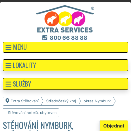
800 66 88 88
MENU
LOKALITY
SLUŽBY
Extra Stěhování
Středočeský kraj
okres Nymburk
Stěhování hotelů, ubytoven
STĚHOVÁNÍ NYMBURK,
Objednat