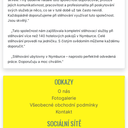
vybrali společnost EXTRA STĚHOVÁNÍ. A Skutečně jsme vybrali
skvěle. I my budeme nadále tuto společnost doporučoval, protože
jejich komunikativnost, pracovitost a profesionalita při poskytování
svých služeb je něco, co se v tuté době už tak často nevidí.
Každopádně doporučujeme při stěhování využívat tuto společnost.
Jsou skvělý.
Tato společnost nám zajišťovala kompletní stěhovací služby při
stěhování více než 140 hotelových pokojů v Nymburce. Celé
stěhování provedli na jedničku. S čistým svědomím můžeme každému
doporučit.
Stěhování ubytovny v Nymburce – naprosto perfektně odvedená
práce. Doporučuju a moc chválím.
Potřebovali jsme obměnit vybavení našeho hotelu v Nymburce. O
vše, včetně kompletní dopravy se nám postarala spol. EXTRA
ODKAZY
SLUŽBY. Kompletní nastěhování nového vybavení, které probíhalo na
několik etap klaplo vždy přesně tak, jak jsme měli s touto firmou
O nás
domluvené. Musím je pochválit za jejich spolehlivost, zajištění
Fotogalerie
kompletní montáže a skvěle odvedenou práci.
Všeobecné obchodní podmínky
Moc jsem chtěla touto cestou poděkovat společnosti EXTRA
Kontakt
STĚHOVÁNÍ, která mi byla nápomocna při stěhování mého penzionu v
Nymburce. Veškeré vybavení a nábytek přestěhovali tak jak jsem si