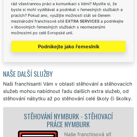
rád všestrannou práci a komunikaci s lidmi? Myslíte si, že
byste si mohl vydělávat a podnikat v řemeslných službách a
pracích? Pokud ano, využijte možnosti stát se členem
mezinárodní franchisové sítě
EXTRA SERVICES
a podnikejte
v libovolných řemeslných službách s neomezenými
možnostmi po celé Evropské unii.
Podnikejte jako řemeslník
NAŠE DALŠÍ SLUŽBY
Naši franchisanti Vám v oblasti stěhování a stěhovacích
služeb mohou nabídnout řadu dalších extra služeb, od
stěhování nábytku až po stěhování celé školy či školky.
OVACÍ
STĚHOVACÍ SLUŽBA NYMBURK 
STĚHOVACÍ FIRMA NYMBURK
á síť
Poskytujeme