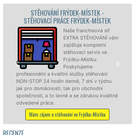
NÍ FRÝDEK-MÍSTEK -
STĚHOVACÍ SL
 PRÁCE FRÝDEK-MÍSTEK
STĚHOVACÍ F
Naše franchisová síť
EXTRA STĚHOVÁNÍ vám
zajišťuje kompletní
stěhovací servis ve
Frýdku-Místku.
Poskytujeme
kvalitní služby stěhování
služby zajišťujem
din denně, 7 dní v týdnu
celém okresu Frýd
osti, tak pro obchodní
kvality franchiso
to levně a se zárukou kvalitně
Nabízíme stěhova
.
včetně víkendů a s
 stěhování ve Frýdku-Místku
Mám zájem o stěho
RECENZE