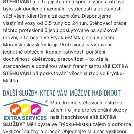
STĚHOVÁNÍ
a je to jejich přímá specializace a obživa,
bylo tak docíleno maximální vstřícnosti a obětavosti
vůči všem klientům a zákazníkům. Disponujeme
vlastními vozy od 3,5 tuny do 24 tun. Stěhovací práce
těchto profesionálů jsou poskytované na špičkové
úrovni, a to nejen ve Frýdku-Místku, ale i v celém
Moravskoslezském kraji. Profesionální vybavení,
jednotné oblečení, komunikativnost, pojištění,
dochvilnost, obětavost, pracovitost – to vše je
standardem a doménou všech franchisantů sítě
EXTRA
STĚHOVÁNÍ
při poskytování všech služeb ve Frýdku-
Místku.
DALŠÍ SLUŽBY, KTERÉ VÁM MŮŽEME NABÍDNOUT
Máte kromě stěhovacích služeb
zájem i o jiné profesionální služby
naší
franchisové sítě
EXTRA
SLUŽBY
? Měli byste ve Frýdku-Místku zájem o odborné
vyklízecí služby a práce? Objednejte si u nás
vyklízení
.