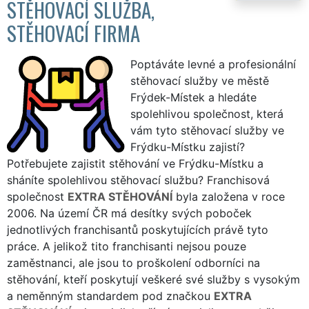
STĚHOVACÍ SLUŽBA,
STĚHOVACÍ FIRMA
Poptáváte levné a profesionální
stěhovací služby ve městě
Frýdek-Místek a hledáte
spolehlivou společnost, která
vám tyto stěhovací služby ve
Frýdku-Místku zajistí?
Potřebujete zajistit stěhování ve Frýdku-Místku a
sháníte spolehlivou stěhovací službu? Franchisová
společnost
EXTRA STĚHOVÁNÍ
byla založena v roce
2006. Na území ČR má desítky svých poboček
jednotlivých franchisantů poskytujících právě tyto
práce. A jelikož tito franchisanti nejsou pouze
zaměstnanci, ale jsou to proškolení odborníci na
stěhování, kteří poskytují veškeré své služby s vysokým
a neměnným standardem pod značkou
EXTRA