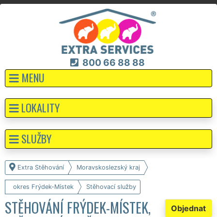
800 66 88 88
MENU
LOKALITY
SLUŽBY
Extra Stěhování
Moravskoslezský kraj
okres Frýdek-Místek
Stěhovací služby
STĚHOVÁNÍ FRÝDEK-MÍSTEK,
Objednat