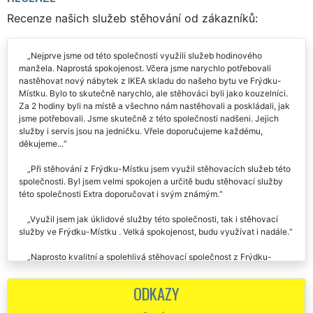
Recenze našich služeb stěhování od zákazníků:
Nejprve jsme od této společnosti využili služeb hodinového
manžela. Naprostá spokojenost. Včera jsme narychlo potřebovali
nastěhovat nový nábytek z IKEA skladu do našeho bytu ve Frýdku-
Místku. Bylo to skutečně narychlo, ale stěhováci byli jako kouzelníci.
Za 2 hodiny byli na místě a všechno nám nastěhovali a poskládali, jak
jsme potřebovali. Jsme skutečně z této společnosti nadšeni. Jejich
služby i servis jsou na jedničku. Vřele doporučujeme každému,
děkujeme...
Při stěhování z Frýdku-Místku jsem využil stěhovacích služeb této
společnosti. Byl jsem velmi spokojen a určitě budu stěhovací služby
této společnosti Extra doporučovat i svým známým.
Využil jsem jak úklidové služby této společnosti, tak i stěhovací
služby ve Frýdku-Místku . Velká spokojenost, budu využívat i nadále.
Naprosto kvalitní a spolehlivá stěhovací společnost z Frýdku-
Místku. Všem doporučuji.
ODKAZY
Stěhování Frýdek-Místek - spokojenost, mohu jen doporučit -
rychlost, opatrnost při stěhovacích službách a dokonce usměvaví