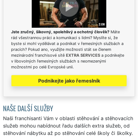
Jste zručný, šikovný, spolehlivý a ochotný člověk?
Máte
rád všestrannou práci a komunikaci s lidmi? Myslíte si, že
byste si mohl vydělávat a podnikat v řemeslných službách a
pracích? Pokud ano, využijte možnosti stát se členem
mezinárodní franchisové sítě
EXTRA SERVICES
a podnikejte
v libovolných řemeslných službách s neomezenými
možnostmi po celé Evropské unii.
Podnikejte jako řemeslník
NAŠE DALŠÍ SLUŽBY
Naši franchisanti Vám v oblasti stěhování a stěhovacích
služeb mohou nabídnout řadu dalších extra služeb, od
stěhování nábytku až po stěhování celé školy či školky.