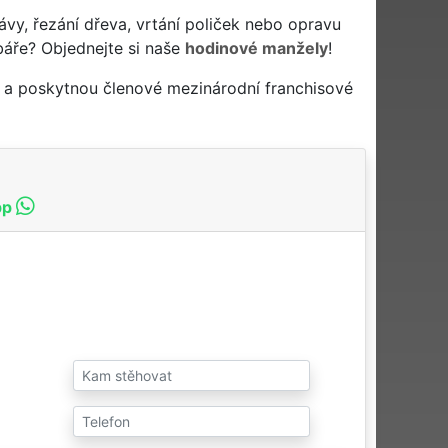
ávy, řezání dřeva, vrtání poliček nebo opravu
báře? Objednejte si naše
hodinové manžely
!
í a poskytnou členové mezinárodní franchisové
pp