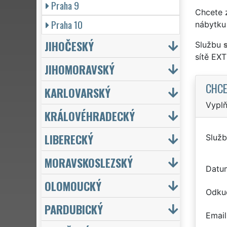
Praha 9
Chcete z
Praha 10
nábytku 
JIHOČESKÝ
Službu
sítě EX
JIHOMORAVSKÝ
CHCE
KARLOVARSKÝ
Vyplň
KRÁLOVÉHRADECKÝ
LIBERECKÝ
Služb
MORAVSKOSLEZSKÝ
Datu
OLOMOUCKÝ
Odku
PARDUBICKÝ
Email