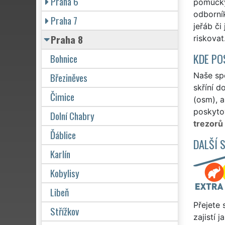
Praha 6
pomůcky
odborník
Praha 7
jeřáb či
Praha 8
riskovat
KDE PO
Bohnice
Březiněves
Naše spo
skříní d
Čimice
(osm), a
poskytov
Dolní Chabry
trezorů
Ďáblice
DALŠÍ 
Karlín
Kobylisy
Libeň
Přejete 
Střížkov
zajistí 