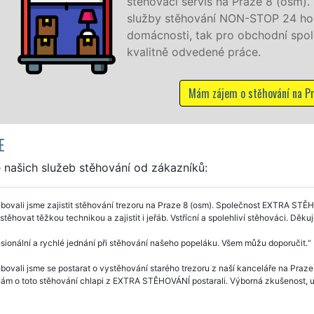
cí servis na Praze 8 (osm). Poskytujeme profesionální a kva
stěhování NON-STOP 24 hodin denně, 7 dní v týdnu jak pr
sti, tak pro obchodní společnosti, a to levně a se záruko
ě odvedené práce.
Mám zájem o stěhování na Praze 8
E
 našich služeb stěhování od zákazníků:
bovali jsme zajistit stěhování trezoru na Praze 8 (osm). Společnost EXTRA STĚH
stěhovat těžkou technikou a zajistit i jeřáb. Vstřícní a spolehliví stěhováci. Děku
sionální a rychlé jednání při stěhování našeho popeláku. Všem můžu doporučit.
bovali jsme se postarat o vystěhování starého trezoru z naší kanceláře na Praze
nám o toto stěhování chlapi z EXTRA STĚHOVÁNÍ postarali. Výborná zkušenost, u