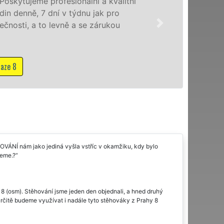
litní
se spe
o
domác
u
franc
NON-S
M
OVÁNÍ nám jako jediná vyšla vstříc v okamžiku, kdy bylo
jeme.?
 8 (osm). Stěhování jsme jeden den objednali, a hned druhý
rčitě budeme využívat i nadále tyto stěhováky z Prahy 8