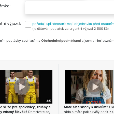
ámka
tní výjezd
požaduji upřednostnit moji objednávku před ostatním
(je účtován poplatek za urgentní výjezd 2 500 Kč)
ním poptávky souhlasím s
Obchodními podmínkami
a jsem s nimi seznám
e si, že jste spolehlivý, zručný a
Máte cit a sklony k úklidům?
Ukl
ky zdatný člověk?
Domníváte se,
ráda a máte pak skvělý pocit z t