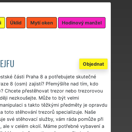
i
Úklid
Mytí oken
Hodinový manžel
EJFU
Objednat
ěstské části Praha 8 a potřebujete skutečné
raze 8 (osm) zajistí? Přemýšlíte nad tím, kdo
? Chcete přestěhovat trezor nebo trezorovou
aději nezkoušejte. Může to být velmi
 manipulaci s takto těžkými předměty je opravdu
na toto stěhování trezorů specializuje. Naše
uje své stěhovací služby, vám ráda pomůže při
m), ale v celém okolí. Máme potřebné vybavení a