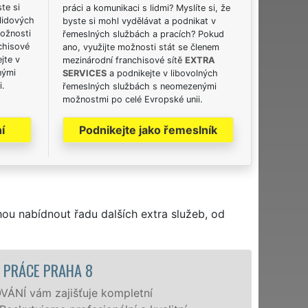
ste si
práci a komunikaci s lidmi? Myslíte si, že
lidových
byste si mohl vydělávat a podnikat v
možnosti
řemeslných službách a pracích? Pokud
chisové
ano, využijte možnosti stát se členem
jte v
mezinárodní franchisové sítě
EXTRA
nými
SERVICES
a podnikejte v libovolných
i.
řemeslných službách s neomezenými
možnostmi po celé Evropské unii.
í
Podnikejte jako řemeslník
hou nabídnout řadu dalších extra služeb, od
STĚHOVACÍ SL
Posky