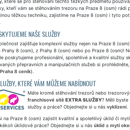
, které se pro stěhování těchto těžkých předmětů použív
y, kteří vám se stěhováním trezoru na Praze 8 (osm) rádi 
 jinou těžkou techniku, zajistíme na Praze 8 (osm) i tyto po
.
SKYTUJEME NAŠE SLUŽBY
lečnost zajišťuje komplexní služby nejen na Praze 8 (osm),
o Prahy 8 (osm), z Prahy 8 (osm) nebo po Praze 8 (osm)! N
le poskytujeme profesionální, spolehlivé a kvalitní služby
aných přepravních a manipulačních služeb si prohlédněte, 
 Praha 8 ceník
).
SLUŽBY, KTERÉ VÁM MŮŽEME NABÍDNOUT
Máte kromě stěhování trezorů nebo trezorových 
franchisové sítě
EXTRA SLUŽBY
? Měli byste
služby a práce? Objednejte si u nás
vyklízení
.
si na Praze 8 (osm) zajistit kvalitní a spolehlivý úklid či m
jakékoli úklidové práce? Objednejte si u nás
úklid
a
mytí oke