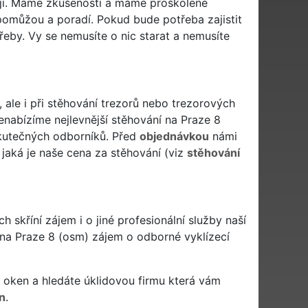
ají. Máme zkušenosti a máme proškolené
pomůžou a poradí. Pokud bude potřeba zajistit
třeby. Vy se nemusíte o nic starat a nemusíte
 ale i při stěhování trezorů nebo trezorových
enabízíme nejlevnější stěhování na Praze 8
 skutečných odborníků. Před
objednávkou
námi
jaká je naše cena za stěhování (viz
stěhování
skříní zájem i o jiné profesionální služby naší
 na Praze 8 (osm) zájem o odborné vyklízecí
ytí oken a hledáte úklidovou firmu která vám
n
.