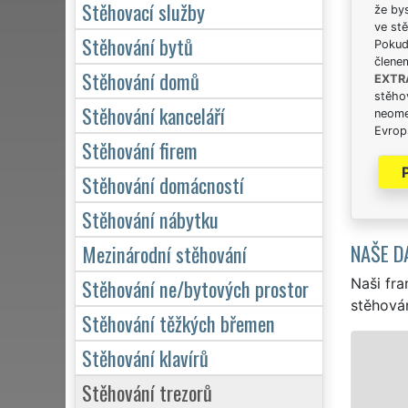
Stěhovací služby
že bys
ve stě
Stěhování bytů
Pokud 
člene
Stěhování domů
EXTR
stěhov
Stěhování kanceláří
neome
Evrops
Stěhování firem
Stěhování domácností
Stěhování nábytku
NAŠE D
Mezinárodní stěhování
Stěhování ne/bytových prostor
Naši fra
stěhován
Stěhování těžkých břemen
STĚHOVÁ
Stěhování klavírů
Stěhování trezorů
Naše f