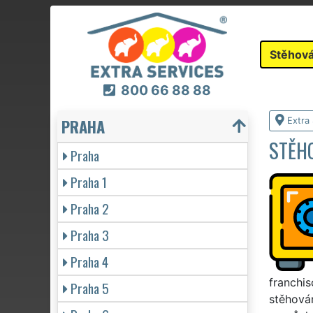
Stěhová
800 66 88 88
PRAHA
Extra
STĚHO
Praha
Praha 1
Praha 2
Praha 3
Praha 4
franchi
Praha 5
stěhován