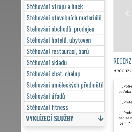
stěhova
Stěhování strojů a linek
služby 
domácno
Stěhování stavebních materiálů
kvalitn
Stěhování obchodů, prodejen
Stěhování hotelů, ubytoven
Stěhování restaurací, barů
RECENZ
Stěhování skladů
Recenze
Stěhování chat, chalup
Stěhování uměleckých předmětů
Potře
potřeba 
Stěhování úřadů
Profe
Stěhování fitness
Potře
VYKLÍZECÍ SLUŽBY
den se 
(osm).