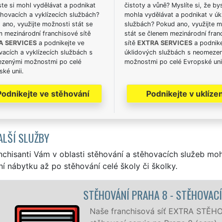
te si mohl vydělávat a podnikat
čistoty a vůně? Myslíte si, že by
hovacích a vyklízecích službách?
mohla vydělávat a podnikat v úk
ano, využijte možnosti stát se
službách? Pokud ano, využijte 
m mezinárodní franchisové sítě
stát se členem mezinárodní fran
A SERVICES
a podnikejte ve
sítě
EXTRA SERVICES
a podnike
acích a vyklízecích službách s
úklidových službách s neomeze
zenými možnostmi po celé
možnostmi po celé Evropské uni
ké unii.
Podnikejte ve stěhování
Podnikejte v uklízen
ALŠÍ SLUŽBY
nchisanti Vám v oblasti stěhování a stěhovacích služeb mo
í nábytku až po stěhování celé školy či školky.
NÍ PRAHA 8 - STĚHOVACÍ PRÁCE PRAHA 8
ranchisová síť EXTRA STĚHOVÁNÍ vám zajišťuje kompletní