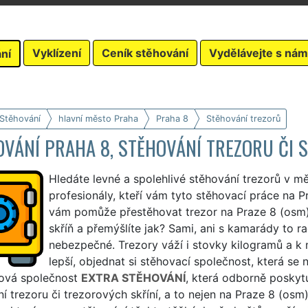
Vyklízení
Ceník stěhování
Vydělávejte s nám
ní
 Stěhování
hlavní město Praha
Praha 8
Stěhování trezorů
VÁNÍ PRAHA 8, STĚHOVÁNÍ TREZORU ČI S
Hledáte levné a spolehlivé stěhování trezorů v m
profesionály, kteří vám tyto stěhovací práce na P
vám pomůže přestěhovat trezor na Praze 8 (osm)
skříň a přemýšlíte jak? Sami, ani s kamarády to r
nebezpečné. Trezory váží i stovky kilogramů a k
lepší, objednat si stěhovací společnost, která se 
sová společnost
EXTRA STĚHOVÁNÍ
, která odborně poskyt
í trezoru či trezorových skříní, a to nejen na Praze 8 (os