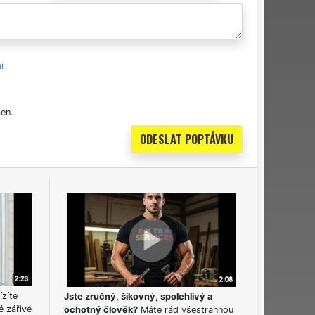
i
en.
ízíte
Jste zručný, šikovný, spolehlivý a
é zářivé
ochotný člověk?
Máte rád všestrannou