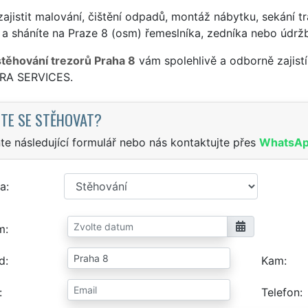
ajistit malování, čištění odpadů, montáž nábytku, sekání tr
a sháníte na Praze 8 (osm) řemeslníka, zedníka nebo údrž
stěhování trezorů Praha 8
vám spolehlivě a odborně zajist
TRA SERVICES.
TE SE STĚHOVAT?
te následující formulář nebo nás kontaktujte přes
WhatsA
a
m
d
Kam
Telefon