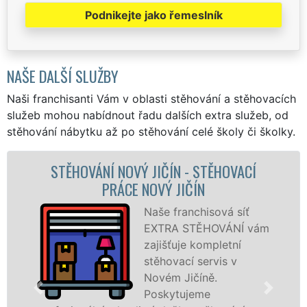
Podnikejte jako řemeslník
NAŠE DALŠÍ SLUŽBY
Naši franchisanti Vám v oblasti stěhování a stěhovacích
služeb mohou nabídnout řadu dalších extra služeb, od
stěhování nábytku až po stěhování celé školy či školky.
Í
STĚHOVACÍ SLUŽBA NOVÝ JIČÍN -
STĚHOVACÍ FIRMA NOVÝ JIČÍN
Poskytujeme
vám
stěhovací služby v
Novém Jičíně na
špičkové úrovni se
speciální stěhovací
technikou. Tyto