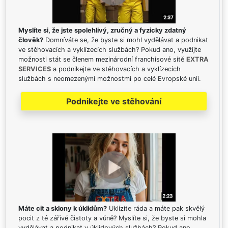
Myslíte si, že jste spolehlivý, zručný a fyzicky zdatný
člověk?
Domníváte se, že byste si mohl vydělávat a podnikat
ve stěhovacích a vyklízecích službách? Pokud ano, využijte
možnosti stát se členem mezinárodní franchisové sítě
EXTRA
SERVICES
a podnikejte ve stěhovacích a vyklízecích
službách s neomezenými možnostmi po celé Evropské unii.
Podnikejte ve stěhování
Máte cit a sklony k úklidům?
Uklízíte ráda a máte pak skvělý
pocit z té zářivé čistoty a vůně? Myslíte si, že byste si mohla
vydělávat a podnikat v úklidových službách? Pokud ano,