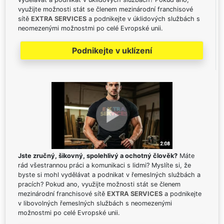
využijte možnosti stát se členem mezinárodní franchisové
sítě
EXTRA SERVICES
a podnikejte v úklidových službách s
neomezenými možnostmi po celé Evropské unii.
Podnikejte v uklízení
Jste zručný, šikovný, spolehlivý a ochotný člověk?
Máte
rád všestrannou práci a komunikaci s lidmi? Myslíte si, že
byste si mohl vydělávat a podnikat v řemeslných službách a
pracích? Pokud ano, využijte možnosti stát se členem
mezinárodní franchisové sítě
EXTRA SERVICES
a podnikejte
v libovolných řemeslných službách s neomezenými
možnostmi po celé Evropské unii.