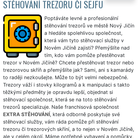
STĚHOVÁNÍ TREZORU ČI SEJFU
Poptáváte levné a profesionální
stěhování trezorů ve městě Nový Jičín
a hledáte spolehlivou společnost,
která vám tyto stěhovací služby v
Novém Jičíně zajistí? Přemýšlíte nad
tím, kdo vám pomůže přestěhovat
trezor v Novém Jičíně? Chcete přestěhovat trezor nebo
trezorovou skříň a přemýšlíte jak? Sami, ani s kamarády
to raději nezkoušejte. Může to být velmi nebezpečné.
Trezory váží i stovky kilogramů a k manipulaci s takto
těžkými předměty je opravdu lepší, objednat si
stěhovací společnost, která se na toto stěhování
trezorů specializuje. Naše franchisová společnost
EXTRA STĚHOVÁNÍ
, která odborně poskytuje své
stěhovací služby, vám ráda pomůže při stěhování
trezoru či trezorových skříní, a to nejen v Novém Jičíně,
ale v celém okolí. Máme potřebné vybavení a pomůcky,