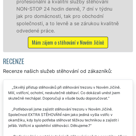
služby zajišťujeme domácnostem i firmám v
celém okresu Nový Jičín se zárukou kvality
franchisové sítě EXTRA STĚHOVÁNÍ.
tně
Nabízíme stěhovací služby NON-STOP
včetně víkendů a svátků bez příplatků.
Mám zájem o stěhovací služby v Novém Jičíně
RECENZE
Recenze našich služeb stěhování od zákazníků:
Skvělý přístup stěhováků při stěhování trezoru v Novém Jičíně.
Milí, vstřícní, ochotní, neskutečně obětaví. Co dokázali unést jsem
skutečně nechápal. Doporučuji a všude budu doporučovat.
Potřebovali jsme zajistit stěhování trezoru v Novém Jičíně.
Společnost EXTRA STĚHOVÁNÍ nám jako jediná vyšla vstříc v
okamžiku, kdy bylo potřeba stěhovat těžkou technikou a zajistit i
jeřáb. Vstřícní a spolehliví stěhováci. Děkujeme.?