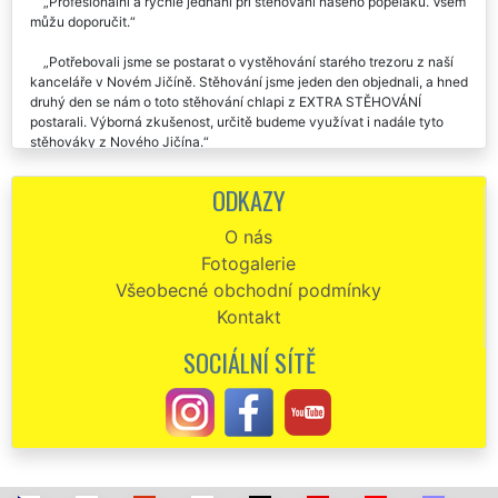
Profesionální a rychlé jednání při stěhování našeho popeláku. Všem
můžu doporučit.
Potřebovali jsme se postarat o vystěhování starého trezoru z naší
kanceláře v Novém Jičíně. Stěhování jsme jeden den objednali, a hned
druhý den se nám o toto stěhování chlapi z EXTRA STĚHOVÁNÍ
postarali. Výborná zkušenost, určitě budeme využívat i nadále tyto
stěhováky z Nového Jičína.
Určitě Všem doporučuji. Spolehlivě a rychle bylo o nás postaráno,
ODKAZY
za rozumnou cenu. Stěhování trezoru do Nového Jičína zvládli na
jedničku. Ještě jednou děkujeme!
O nás
Fotogalerie
Všeobecné obchodní podmínky
Kontakt
SOCIÁLNÍ SÍTĚ