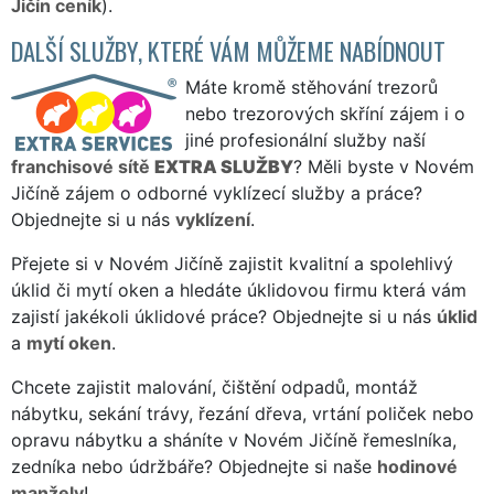
Jičín ceník
).
DALŠÍ SLUŽBY, KTERÉ VÁM MŮŽEME NABÍDNOUT
Máte kromě stěhování trezorů
nebo trezorových skříní zájem i o
jiné profesionální služby naší
franchisové sítě
EXTRA SLUŽBY
? Měli byste v Novém
Jičíně zájem o odborné vyklízecí služby a práce?
Objednejte si u nás
vyklízení
.
Přejete si v Novém Jičíně zajistit kvalitní a spolehlivý
úklid či mytí oken a hledáte úklidovou firmu která vám
zajistí jakékoli úklidové práce? Objednejte si u nás
úklid
a
mytí oken
.
Chcete zajistit malování, čištění odpadů, montáž
nábytku, sekání trávy, řezání dřeva, vrtání poliček nebo
opravu nábytku a sháníte v Novém Jičíně řemeslníka,
zedníka nebo údržbáře? Objednejte si naše
hodinové
manžely
!