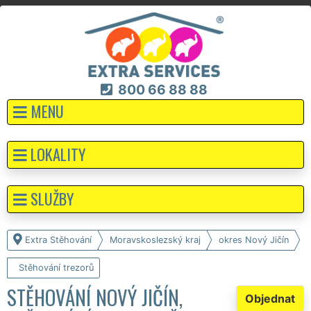
800 66 88 88
MENU
LOKALITY
SLUŽBY
Extra Stěhování
Moravskoslezský kraj
okres Nový Jičín
Stěhování trezorů
STĚHOVÁNÍ NOVÝ JIČÍN,
Objednat