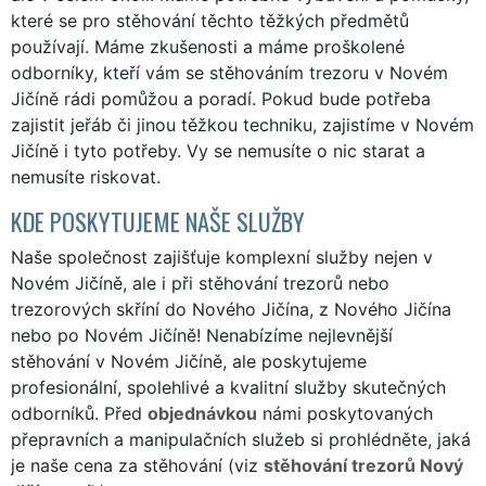
které se pro stěhování těchto těžkých předmětů
používají. Máme zkušenosti a máme proškolené
odborníky, kteří vám se stěhováním trezoru v Novém
Jičíně rádi pomůžou a poradí. Pokud bude potřeba
zajistit jeřáb či jinou těžkou techniku, zajistíme v Novém
Jičíně i tyto potřeby. Vy se nemusíte o nic starat a
nemusíte riskovat.
KDE POSKYTUJEME NAŠE SLUŽBY
Naše společnost zajišťuje komplexní služby nejen v
Novém Jičíně, ale i při stěhování trezorů nebo
trezorových skříní do Nového Jičína, z Nového Jičína
nebo po Novém Jičíně! Nenabízíme nejlevnější
stěhování v Novém Jičíně, ale poskytujeme
profesionální, spolehlivé a kvalitní služby skutečných
odborníků. Před
objednávkou
námi poskytovaných
přepravních a manipulačních služeb si prohlédněte, jaká
je naše cena za stěhování (viz
stěhování trezorů Nový