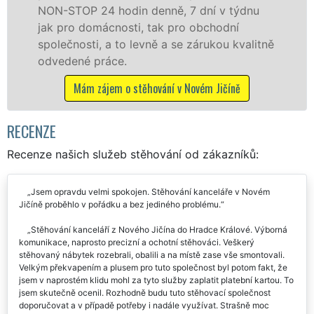
enně, 7 dní v týdnu
celém okresu Nový Jičín
 tak pro obchodní
franchisové sítě EXTR
ně a se zárukou kvalitně
Nabízíme stěhovací sl
včetně víkendů a svátků
ování v Novém Jičíně
Mám zájem o stěhovací s
RECENZE
Recenze našich služeb stěhování od zákazníků:
Jsem opravdu velmi spokojen. Stěhování kanceláře v Novém
Jičíně proběhlo v pořádku a bez jediného problému.
Stěhování kanceláří z Nového Jičína do Hradce Králové. Výborná
komunikace, naprosto precizní a ochotní stěhováci. Veškerý
stěhovaný nábytek rozebrali, obalili a na místě zase vše smontovali.
Velkým překvapením a plusem pro tuto společnost byl potom fakt, že
jsem v naprostém klidu mohl za tyto služby zaplatit platební kartou. To
jsem skutečně ocenil. Rozhodně budu tuto stěhovací společnost
doporučovat a v případě potřeby i nadále využívat. Strašně moc