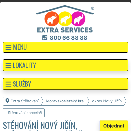
800 66 88 88
MENU
LOKALITY
SLUŽBY
Extra Stěhování
Moravskoslezský kraj
okres Nový Jičín
Stěhování kanceláří
STĚHOVÁNÍ NOVÝ JIČÍN,
Objednat