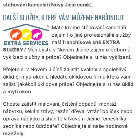
stěhování kanceláří Nový Jičín ceník
).
DALŠÍ SLUŽBY, KTERÉ VÁM MŮŽEME NABÍDNOUT
Máte kromě stěhování kanceláří
zájem i o jiné profesionální služby
naší
franchisové sítě
EXTRA
SLUŽBY
? Měli byste v Novém Jičíně zájem o odborné
vyklízecí služby a práce? Objednejte si u nás
vyklízení
.
Přejete si v Novém Jičíně zajistit kvalitní a spolehlivý
úklid či mytí oken a hledáte úklidovou firmu která vám
zajistí jakékoli úklidové práce? Objednejte si u nás
úklid
a
mytí oken
.
Chcete zajistit malování, čištění odpadů, montáž
nábytku, sekání trávy, řezání dřeva, vrtání poliček nebo
opravu nábytku a sháníte v Novém Jičíně řemeslníka,
zedníka nebo údržbáře? Objednejte si naše
hodinové
manžely
!