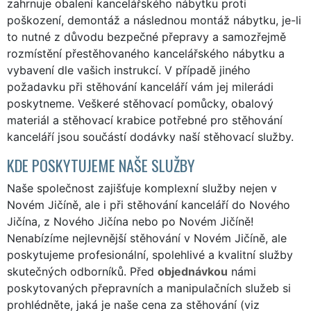
zahrnuje obalení kancelářského nábytku proti
poškození, demontáž a následnou montáž nábytku, je-li
to nutné z důvodu bezpečné přepravy a samozřejmě
rozmístění přestěhovaného kancelářského nábytku a
vybavení dle vašich instrukcí. V případě jiného
požadavku při stěhování kanceláří vám jej milerádi
poskytneme. Veškeré stěhovací pomůcky, obalový
materiál a stěhovací krabice potřebné pro stěhování
kanceláří jsou součástí dodávky naší stěhovací služby.
KDE POSKYTUJEME NAŠE SLUŽBY
Naše společnost zajišťuje komplexní služby nejen v
Novém Jičíně, ale i při stěhování kanceláří do Nového
Jičína, z Nového Jičína nebo po Novém Jičíně!
Nenabízíme nejlevnější stěhování v Novém Jičíně, ale
poskytujeme profesionální, spolehlivé a kvalitní služby
skutečných odborníků. Před
objednávkou
námi
poskytovaných přepravních a manipulačních služeb si
prohlédněte, jaká je naše cena za stěhování (viz