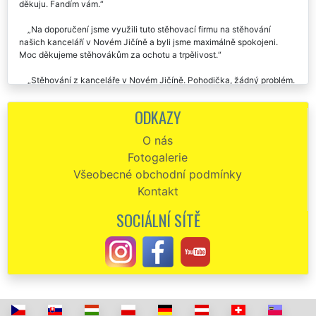
děkuju. Fandím vám.
Na doporučení jsme využili tuto stěhovací firmu na stěhování
našich kanceláří v Novém Jičíně a byli jsme maximálně spokojeni.
Moc děkujeme stěhovákům za ochotu a trpělivost.
Stěhování z kanceláře v Novém Jičíně. Pohodička, žádný problém.
V tutej době super přístup. Díky chlapy. Kdykoli budu potřebovat
stěhování, rozhodně beru vás.
ODKAZY
Využil jsem služby hodinového manžela od této společnosti a
O nás
potom i stěhování kanceláře v Novém Jičíně. Vždy naprostá
Fotogalerie
spokojenost, určitě doporučuji.
Všeobecné obchodní podmínky
Od této společnosti jsem si objednala stěhování kanceláře v Novém
Kontakt
Jičíně. Přijeli ještě před domluveným termínem, krásně barevně a čistě
oblečení. Vše co jsme si ujednali přesně platilo, a to jak odhadovaná
SOCIÁLNÍ SÍTĚ
doba stěhování kanceláře, tak i cena. Za mě jednička s hvězdičkou,
doporučuji.
Naprostá spokojenost se stěhováním kanceláře v Novém Jičíně,
děkuju moc...