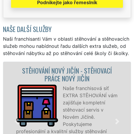
Podnikejte jako řemeslník
NAŠE DALŠÍ SLUŽBY
Naši franchisanti Vám v oblasti stěhování a stěhovacích
služeb mohou nabídnout řadu dalších extra služeb, od
stěhování nábytku až po stěhování celé školy či školky.
 JIČÍN - STĚHOVACÍ
STĚHOVACÍ SLUŽB
NOVÝ JIČÍN
STĚHOVACÍ FIRM
Naše franchisová síť
EXTRA STĚHOVÁNÍ vám
zajišťuje kompletní
stěhovací servis v
Novém Jičíně.
Poskytujeme
tní služby stěhování
služby zajišťujeme dom