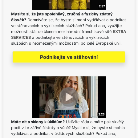
Myslíte si, že jste spolehlivý, zručný a fyzicky zdatný
člověk?
Domníváte se, že byste si mohl vydělávat a podnikat
ve stěhovacích a vyklízecích službách? Pokud ano, využijte
možnosti stát se členem mezinárodní franchisové sítě
EXTRA
SERVICES
a podnikejte ve stěhovacích a vyklízecích
službách s neomezenými možnostmi po celé Evropské unii.
Podnikejte ve stěhování
Máte cit a sklony k úklidům?
Uklízíte ráda a máte pak skvělý
pocit z té zářivé čistoty a vůně? Myslíte si, že byste si mohla
vydělávat a podnikat v úklidových službách? Pokud ano,