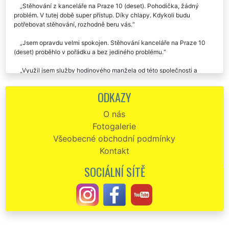
Stěhování z kanceláře na Praze 10 (deset). Pohodička, žádný
problém. V tutej době super přístup. Díky chlapy. Kdykoli budu
potřebovat stěhování, rozhodně beru vás.
Jsem opravdu velmi spokojen. Stěhování kanceláře na Praze 10
(deset) proběhlo v pořádku a bez jediného problému.
Využil jsem služby hodinového manžela od této společnosti a
potom i stěhování kanceláře na Praze 10 (deset). Vždy naprostá
spokojenost, určitě doporučuji.
ODKAZY
Od této společnosti jsem si objednala stěhování kanceláře na Praze
O nás
10 (deset). Přijeli ještě před domluveným termínem, krásně barevně a
Fotogalerie
čistě oblečení. Vše co jsme si ujednali přesně platilo, a to jak
odhadovaná doba stěhování kanceláře, tak i cena. Za mě jednička s
Všeobecné obchodní podmínky
hvězdičkou, doporučuji.
Kontakt
Naprostá spokojenost se stěhováním kanceláře na Praze 10
SOCIÁLNÍ SÍTĚ
(deset), děkuju moc...
Na doporučení jsme využili tuto stěhovací firmu na stěhování
našich kanceláří na Praze 10 (deset) a byli jsme maximálně spokojeni.
Moc děkujeme stěhovákům za ochotu a trpělivost.