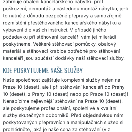
zahrnuje obalení kancelářského nábytku proti
poškození, demontáž a následnou montáž nábytku, je-li
to nutné z důvodu bezpečné přepravy a samozřejmě
rozmístění přestěhovaného kancelářského nábytku a
vybavení dle vašich instrukcí. V případě jiného
požadavku při stěhování kanceláří vám jej milerádi
poskytneme. Veškeré stěhovací pomůcky, obalový
materiál a stěhovací krabice potřebné pro stěhování
kanceláří jsou součástí dodávky naší stěhovací služby.
KDE POSKYTUJEME NAŠE SLUŽBY
Naše společnost zajišťuje komplexní služby nejen na
Praze 10 (deset), ale i při stěhování kanceláří do Prahy
10 (deset), z Prahy 10 (deset) nebo po Praze 10 (deset)!
Nenabízíme nejlevnější stěhování na Praze 10 (deset),
ale poskytujeme profesionální, spolehlivé a kvalitní
služby skutečných odborníků. Před
objednávkou
námi
poskytovaných přepravních a manipulačních služeb si
prohlédněte, jaká je naše cena za stěhování (viz