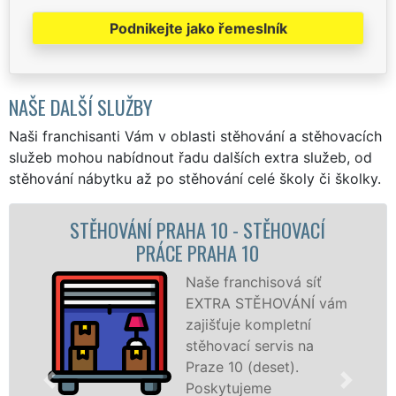
Podnikejte jako řemeslník
NAŠE DALŠÍ SLUŽBY
Naši franchisanti Vám v oblasti stěhování a stěhovacích
služeb mohou nabídnout řadu dalších extra služeb, od
stěhování nábytku až po stěhování celé školy či školky.
TĚHOVACÍ
STĚHOVACÍ SLUŽBA PRAHA
0
STĚHOVACÍ FIRMA PRAHA
hisová síť
Poskytuj
ĚHOVÁNÍ vám
stěhovací
ompletní
Praze 10 
servis na
špičkové 
deset).
speciální
me
technikou