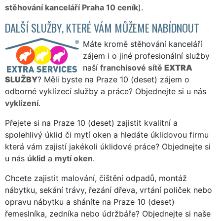
stěhování kanceláří Praha 10 ceník
).
DALŠÍ SLUŽBY, KTERÉ VÁM MŮŽEME NABÍDNOUT
Máte kromě stěhování kanceláří
zájem i o jiné profesionální služby
naší
franchisové sítě
EXTRA
SLUŽBY
? Měli byste na Praze 10 (deset) zájem o
odborné vyklízecí služby a práce? Objednejte si u nás
vyklízení
.
Přejete si na Praze 10 (deset) zajistit kvalitní a
spolehlivý úklid či mytí oken a hledáte úklidovou firmu
která vám zajistí jakékoli úklidové práce? Objednejte si
u nás
úklid
a
mytí oken
.
Chcete zajistit malování, čištění odpadů, montáž
nábytku, sekání trávy, řezání dřeva, vrtání poliček nebo
opravu nábytku a sháníte na Praze 10 (deset)
řemeslníka, zedníka nebo údržbáře? Objednejte si naše