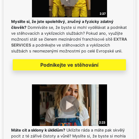
Myslíte si, že jste spolehlivý, zručný a fyzicky zdatný
člověk?
Domníváte se, že byste si mohl vydělávat a podnikat
ve stěhovacích a vyklízecích službách? Pokud ano, využijte
možnosti stát se členem mezinárodní franchisové sítě
EXTRA
SERVICES
a podnikejte ve stěhovacích a vyklízecích
službách s neomezenými možnostmi po celé Evropské unii.
Podnikejte ve stěhování
Máte cit a sklony k úklidům?
Uklízíte ráda a máte pak skvělý
pocit z té zářivé čistoty a vůně? Myslíte si, že byste si mohla