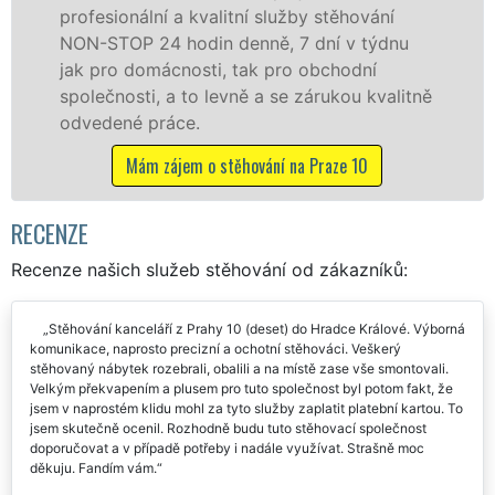
stěhování
služby zajišťujeme domácnostem i
ní v týdnu
celém okresu Praha 10 se zárukou 
bchodní
franchisové sítě EXTRA STĚHOVÁN
rukou kvalitně
Nabízíme stěhovací služby NON-
včetně víkendů a svátků bez přípl
raze 10
Mám zájem o stěhovací služby na P
RECENZE
Recenze našich služeb stěhování od zákazníků:
Stěhování kanceláří z Prahy 10 (deset) do Hradce Králové. Výborná
komunikace, naprosto precizní a ochotní stěhováci. Veškerý
stěhovaný nábytek rozebrali, obalili a na místě zase vše smontovali.
Velkým překvapením a plusem pro tuto společnost byl potom fakt, že
jsem v naprostém klidu mohl za tyto služby zaplatit platební kartou. To
jsem skutečně ocenil. Rozhodně budu tuto stěhovací společnost
doporučovat a v případě potřeby i nadále využívat. Strašně moc
děkuju. Fandím vám.